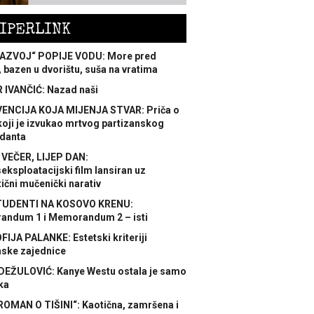
IPERLINK
AZVOJ“ POPIJE VODU: More pred
 bazen u dvorištu, suša na vratima
 IVANČIĆ: Nazad naši
ENCIJA KOJA MIJENJA STVAR: Priča o
koji je izvukao mrtvog partizanskog
danta
 VEČER, LIJEP DAN:
ksploatacijski film lansiran uz
ični mučenički narativ
TUDENTI NA KOSOVO KRENU:
ndum 1 i Memorandum 2 – isti
FIJA PALANKE: Estetski kriteriji
nske zajednice
DEŽULOVIĆ: Kanye Westu ostala je samo
ka
ROMAN O TIŠINI“: Kaotična, zamršena i