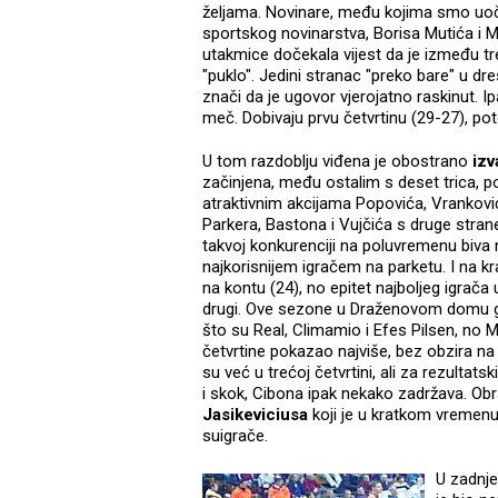
željama. Novinare, među kojima smo uoči
sportskog novinarstva, Borisa Mutića i M
utakmice dočekala vijest da je između t
"puklo". Jedini stranac "preko bare" u dre
znači da je ugovor vjerojatno raskinut. I
meč. Dobivaju prvu četvrtinu (29-27), pot
U tom razdoblju viđena je obostrano
izv
začinjena, među ostalim s deset trica, p
atraktivnim akcijama Popovića, Vranković
Parkera, Bastona i Vujčića s druge stran
takvoj konkurenciji na poluvremenu biva n
najkorisnijem igračem na parketu. I na kr
na kontu (24), no epitet najboljeg igrača 
drugi. Ove sezone u Draženovom domu g
što su Real, Climamio i Efes Pilsen, no M
četvrtine pokazao najviše, bez obzira n
su već u trećoj četvrtini, ali za rezultats
i skok, Cibona ipak nekako zadržava. O
Jasikeviciusa
koji je u kratkom vremenu 
suigrače.
U zadnje