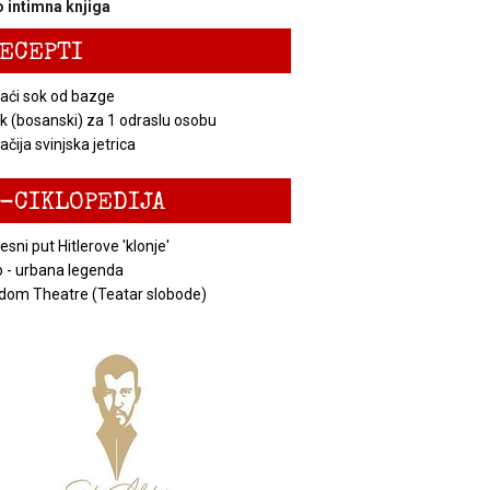
 intimna knjiga
ECEPTI
ći sok od bazge
k (bosanski) za 1 odraslu osobu
čija svinjska jetrica
-CIKLOPEDIJA
esni put Hitlerove 'klonje'
 - urbana legenda
dom Theatre (Teatar slobode)