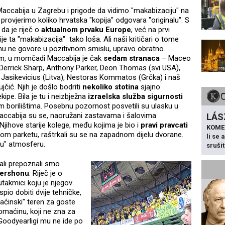
accabija u Zagrebu i prigode da vidimo "makabizaciju" na
a provjerimo koliko hrvatska "kopija" odgovara "originalu". S
da je riječ o
aktualnom prvaku Europe
, već na prvi
ije ta "makabizacija" tako loša. Ali naši kritičari o tome
 ne govore u pozitivnom smislu, upravo obratno.
m, u momčadi Maccabija je čak
sedam stranaca
– Maceo
Derrick Sharp, Anthony Parker, Deon Thomas (svi USA),
Jasikevicius (Litva), Nestoras Kommatos (Grčka) i naš
jčić. Njih je došlo bodriti
nekoliko stotina
sjajno
pe. Bila je tu i neizbježna
izraelska služba sigurnosti
m borilištima. Posebnu pozornost posvetili su ulasku u
i Maccabija su se, naoružani zastavama i šalovima
LÁS
 Njihove starije kolege, među kojima je bio i
pravi pravcati
KOME
mom parketu, raštrkali su se na zapadnom dijelu dvorane.
li se
ku" atmosferu.
sruši
 ali prepoznali smo
Gershonu
. Riječ je o
takmici koju je njegov
spio dobiti dvije tehničke,
maćinski" teren za goste
maćinu, koji ne zna za
Goodyearligi mu ne ide po