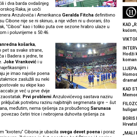
li i dva barda ovdašnjeg
orskog Raka, je uoči
H
renera Anzulovića i Amerikanca
Geralda Fitcha
definitivno
su Cibone nije se ni skinuo, a nije viđen ni u dvorani, što
KAD „R
pak, "Cibosi" kao i toliko puta ove sezone hrabro ulaze u
kućom,
om i poluvrijeme s 50:46.
VIKTOR
anredna košarka
,
INTERV
o pet sa svake strane,
Hodži 
a i Badera s jedne, te
koman
e.
Joke
Vranković
i u
ajefikasnijim i
LIJEPA
aju je imao najviše poena
Homose
utakmice zaslužili su neki
dramat
ostovale su ekipe kao
KAD S
accabi je već u prve dvije
Memora
a zaostatak.
Prvi problemi
Anzulovićevog sastava naziru
ki priključak potrebnu razinu najbitnijih segmenata igre – šut
FILOZO
brana, međutim, nema rješenja za probuđenog
Sarunasa
huliga
povezao četiri trice i nebrojena duhovita rješenja za
BORIS 
Hrvats
m "kvoteru" Cibona je ubacila
svega devet poena
i poraz
„MALI 