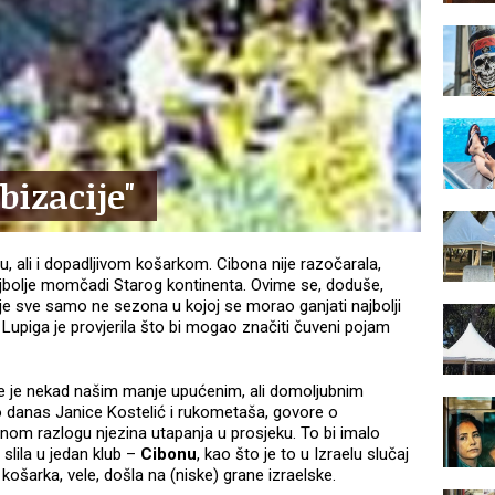
izacije"
ću, ali i dopadljivom košarkom. Cibona nije razočarala,
najbolje momčadi Starog kontinenta. Ovime se, doduše,
 je sve samo ne sezona u kojoj se morao ganjati najbolji
 Lupiga je provjerila što bi mogao značiti čuveni pojam
je je nekad našim manje upućenim, ali domoljubnim
kao danas Janice Kostelić i rukometaša, govore o
nom razlogu njezina utapanja u prosjeku. To bi imalo
 slila u jedan klub –
Cibonu
, kao što je to u Izraelu slučaj
 košarka, vele, došla na (niske) grane izraelske.