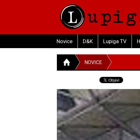
Novice
D&K
Lupiga TV
H
NOVICE