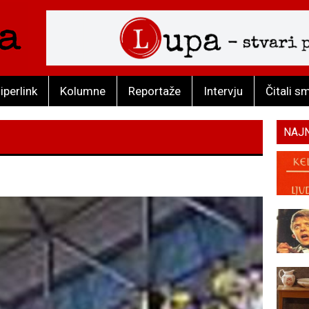
iperlink
Kolumne
Reportaže
Intervju
Čitali s
NAJ