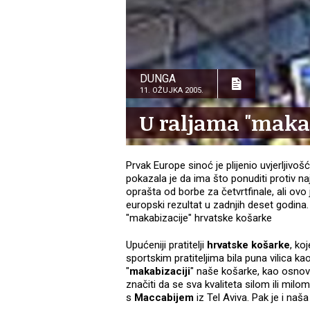
DUNGA
11. OŽUJKA 2005.
U raljama "makab
Prvak Europe sinoć je plijenio uvjerljivoš
pokazala je da ima što ponuditi protiv 
oprašta od borbe za četvrtfinale, ali ovo
europski rezultat u zadnjih deset godina.
"makabizacije" hrvatske košarke
Upućeniji pratitelji
hrvatske košarke
, ko
sportskim pratiteljima bila puna vilica 
"
makabizaciji
" naše košarke, kao osnov
značiti da se sva kvaliteta silom ili milom
s
Maccabijem
iz Tel Aviva. Pak je i naša