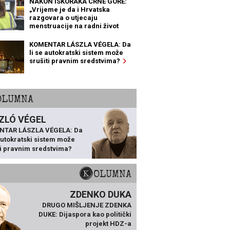
NAKON ISKORAKA CRNE GORE:
„Vrijeme je da i Hrvatska
razgovara o utjecaju
menstruacije na radni život
žena“
KOMENTAR LÁSZLA VÉGELA: Da
li se autokratski sistem može
srušiti pravnim sredstvima?
KOLUMNA
ZLÓ VÉGEL
NTAR LÁSZLA VÉGELA: Da
 autokratski sistem može
ti pravnim sredstvima?
KOLUMNA
ZDENKO DUKA
DRUGO MIŠLJENJE ZDENKA
DUKE: Dijaspora kao politički
projekt HDZ-a