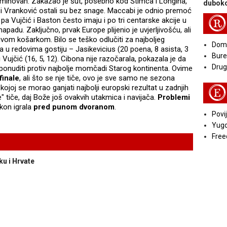
eminovan. Zakazao je šut, posebno kod Štimca i Longina,
duboko
i Vranković ostali su bez snage. Maccabi je odnio premoć
R
 pa Vujčić i Baston često imaju i po tri centarske akcije u
apadu. Zaključno, prvak Europe plijenio je uvjerljivošću, ali
jivom košarkom. Bilo se teško odlučiti za najboljeg
Doma
a u redovima gostiju – Jasikevicius (20 poena, 8 asista, 3
Bure
i Vujčić (16, 5, 12). Cibona nije razočarala, pokazala je da
Druga
ponuditi protiv najbolje momčadi Starog kontinenta. Ovime
finale
, ali što se nje tiče, ovo je sve samo ne sezona
 kojoj se morao ganjati najbolji europski rezultat u zadnjih
E
" tiče, daj Bože još ovakvih utakmica i navijača.
Problemi
okon igrala
pred punom dvoranom
.
Povij
Yugo
Free
ku i Hrvate
?