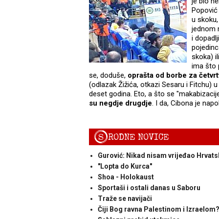
je bio n
Popović 
u skoku,
jednom n
i dopadl
pojedinc
skoka) il
ima što 
se, doduše,
oprašta od borbe za četvrt
(odlazak Žižića, otkazi Sesaru i Fitchu) u
deset godina. Eto, a što se "makabizacije
su negdje drugdje
. I da, Cibona je nap
S
RODNE NOVICE
Gurović: Nikad nisam vrijeđao Hrvats
"Lopta do Kurca"
Shoa - Holokaust
Sportaši i ostali danas u Saboru
Traže se navijači
Čiji Bog ravna Palestinom i Izraelom