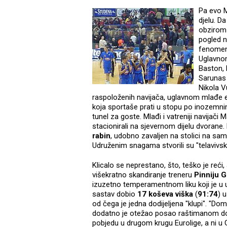
Pa evo M
djelu. D
obzirom 
pogled n
fenomenu
Uglavno
Baston, 
Sarunas 
Nikola Vu
raspoloženih navijača, uglavnom mlađe eki
koja sportaše prati u stopu po inozemni
tunel za goste. Mlađi i vatreniji navijač
stacionirali na sjevernom dijelu dvorane.
rabin
, udobno zavaljen na stolici na sa
Udruženim snagama stvorili su "telavivs
Klicalo se neprestano, što, teško je reći,
višekratno skandiranje treneru
Pinniju 
izuzetno temperamentnom liku koji je u u
sastav dobio
17 koševa viška
(
91:74
) u
od čega je jedna dodijeljena "klupi". "Do
dodatno je otežao posao raštimanom do
pobjedu u drugom krugu Eurolige, a ni u 