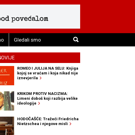
mo
Gledali smo
NOVIJE
ROMEO I JULIJA NA SELU: Knjiga
kojoj se vraćam i koja nikad nije
iznevjerila
KRIKOM PROTIV NACIZMA:
Limeni doboš koji razbija velike
ideologije
HODOČAŠĆE: Tražeći Friedricha
Nietzschea i njegove misli