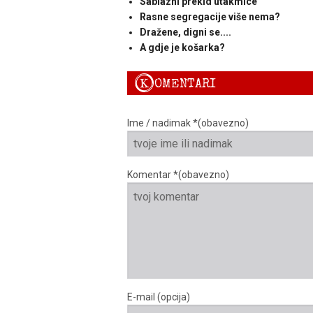
Sablazni prekid utakmice
Rasne segregacije više nema?
Dražene, digni se....
A gdje je košarka?
K
OMENTARI
Ime / nadimak *(obavezno)
Komentar *(obavezno)
E-mail (opcija)