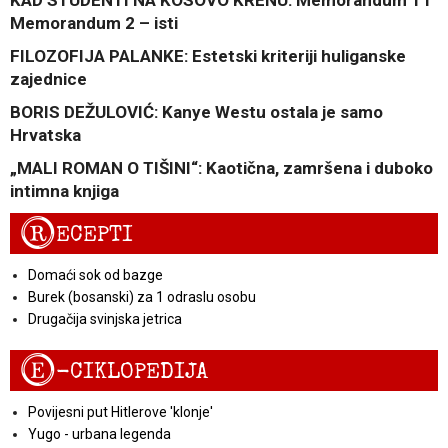
KAD STUDENTI NA KOSOVO KRENU: Memorandum 1 i
Memorandum 2 – isti
FILOZOFIJA PALANKE: Estetski kriteriji huliganske
zajednice
BORIS DEŽULOVIĆ: Kanye Westu ostala je samo
Hrvatska
„MALI ROMAN O TIŠINI“: Kaotična, zamršena i duboko
intimna knjiga
R
ECEPTI
Domaći sok od bazge
Burek (bosanski) za 1 odraslu osobu
Drugačija svinjska jetrica
E
-CIKLOPEDIJA
Povijesni put Hitlerove 'klonje'
Yugo - urbana legenda