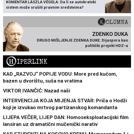
KOMENTAR LÁSZLA VÉGELA: Da li se autokratski
sistem može srušiti pravnim sredstvima?
KOLUMNA
ZDENKO DUKA
DRUGO MIŠLJENJE ZDENKA DUKE: Dijaspora kao
politički projekt HDZ-a
H
IPERLINK
KAD „RAZVOJ“ POPIJE VODU: More pred kućom,
bazen u dvorištu, suša na vratima
VIKTOR IVANČIĆ: Nazad naši
INTERVENCIJA KOJA MIJENJA STVAR: Priča o Hodži
koji je izvukao mrtvog partizanskog komandanta
LIJEPA VEČER, LIJEP DAN: Homoseksploatacijski film
lansiran uz dramatični mučenički narativ