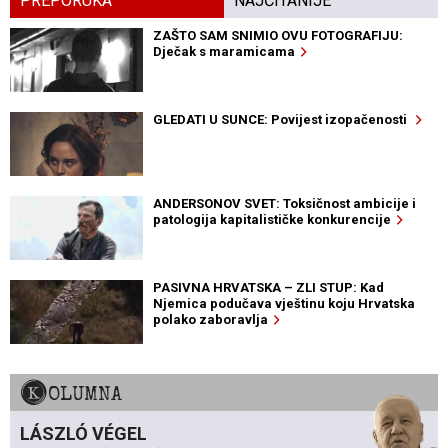
PREPORUKA
NAJČITANIJE
ZAŠTO SAM SNIMIO OVU FOTOGRAFIJU:
Dječak s maramicama
GLEDATI U SUNCE: Povijest izopačenosti
ANDERSONOV SVET: Toksičnost ambicije i
patologija kapitalističke konkurencije
PASIVNA HRVATSKA – ZLI STUP: Kad
Njemica podučava vještinu koju Hrvatska
polako zaboravlja
KOLUMNA
LÁSZLÓ VÉGEL