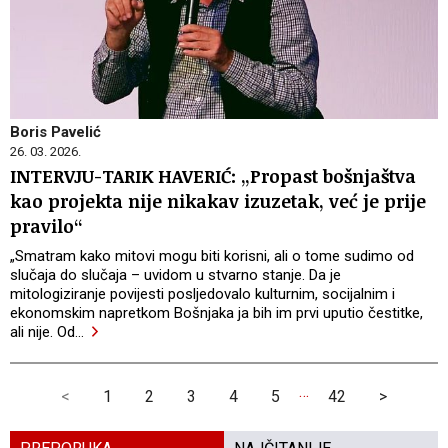
Boris Pavelić
26. 03. 2026.
INTERVJU-TARIK HAVERIĆ: „Propast bošnjaštva
kao projekta nije nikakav izuzetak, već je prije
pravilo“
„Smatram kako mitovi mogu biti korisni, ali o tome sudimo od
slučaja do slučaja – uvidom u stvarno stanje. Da je
mitologiziranje povijesti posljedovalo kulturnim, socijalnim i
ekonomskim napretkom Bošnjaka ja bih im prvi uputio čestitke,
ali nije. Od
…
…
<
1
2
3
4
5
42
>