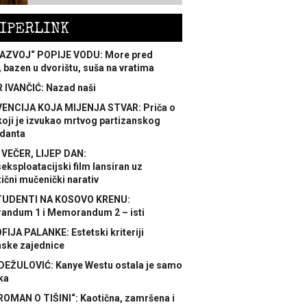
IPERLINK
AZVOJ“ POPIJE VODU: More pred
 bazen u dvorištu, suša na vratima
 IVANČIĆ: Nazad naši
ENCIJA KOJA MIJENJA STVAR: Priča o
koji je izvukao mrtvog partizanskog
danta
 VEČER, LIJEP DAN:
ksploatacijski film lansiran uz
ični mučenički narativ
TUDENTI NA KOSOVO KRENU:
ndum 1 i Memorandum 2 – isti
FIJA PALANKE: Estetski kriteriji
nske zajednice
DEŽULOVIĆ: Kanye Westu ostala je samo
ka
ROMAN O TIŠINI“: Kaotična, zamršena i