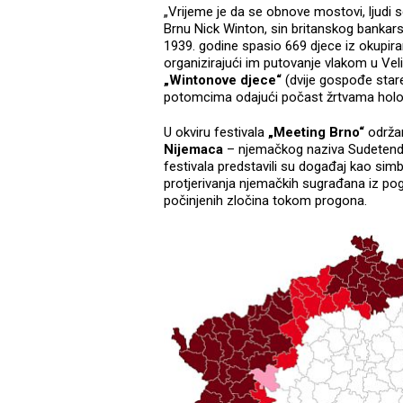
„Vrijeme je da se obnove mostovi, ljudi 
Brnu Nick Winton, sin britanskog bankars
1939. godine spasio 669 djece iz okupir
organizirajući im putovanje vlakom u Veli
„Wintonove djece“
(dvije gospođe stare
potomcima odajući počast žrtvama holo
U okviru festivala
„Meeting Brno“
održan
Nijemaca
– njemačkog naziva Sudetend
festivala predstavili su događaj kao sim
protjerivanja njemačkih sugrađana iz po
počinjenih zločina tokom progona.