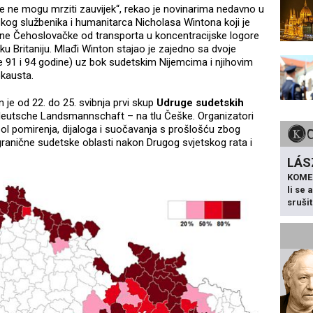
se ne mogu mrziti zauvijek“, rekao je novinarima nedavno u
kog službenika i humanitarca Nicholasa Wintona koji je
ane Čehoslovačke od transporta u koncentracijske logore
ku Britaniju. Mlađi Winton stajao je zajedno sa dvoje
 91 i 94 godine) uz bok sudetskim Nijemcima i njihovim
kausta.
 je od 22. do 25. svibnja prvi skup
Udruge sudetskih
eutsche Landsmannschaft – na tlu Češke. Organizatori
bol pomirenja, dijaloga i suočavanja s prošlošću zbog
granične sudetske oblasti nakon Drugog svjetskog rata i
LÁS
KOME
li se
sruši