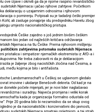
elu ove izjave i okrivili ga da je njome raspirio revanšističko
sudetskih Nijemaca i jačao njihove zahtjeve. Početkom
ka deklaraciju o uzajamnim odnosima i njihovom
racija o pomirenju. Potpisali su je tadašnji češki premijer
 Kohl, ali zasluge ponajprije idu predsjedniku Havelu zbog
ijalogu umjesto nacionalističkog pristupa.
 i predsjednik Češke zajedno s još jednim bivšim češkim
anom bio jedan od najžešćih kritičara održavanja
etskih Nijemaca na tlu Češke. Prema njihovom mišljenju
i političkim zahtjevima potomaka sudetskih Nijemaca
.
reni pristalica i simpatizer njemačkih ekstremista iz AfD-a i
skupovima. Ne treba zaboraviti ni da je deklaracijom
azila je žaljenje zbog nacističkih zločina nad Česima, a
udi, među kojima je bilo i antifašista.
eutsche Landsmannschaft u Češkoj se uglavnom gledalo
povrat imovine i ukidanje Benešovih dekreta. Od kad je na
se donekle počele mijenjati, jer je novi lider naglašavao
 revanšizma i suradnju. Najveća promjena i veliki korak
mannschafta kada je organizacija formalno odustala od
“. Prije 20 godina bilo bi nezamislivo da se skup ovog
ledno je da nacionalistički i konzervativni dio javnosti,
udrugu sudetskih Nijemaca smatraju prijetnjom, a taj strah