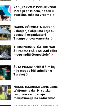
KAD „RAZVOJ“ POPIJE VODU:
More pred kućom, bazen u
dvorištu, suša na vratima
NAKON OČEVIDA: Naloženo
uklanjanje objekata koje su
postavili organizatori
Thompsonova koncerta
THOMPSONOVI ŠATORI NAD
ŽRTVAMA FAŠISTA: „Oni očito
mogu raditi štogod žele“
ŽUTA PISMA: Kritički film koji
nije mogao biti snimljen u
Turskoj
NAKON ISKORAKA CRNE GORE:
„Vrijeme je da i Hrvatska
razgovara o utjecaju
menstruacije na radni život
žena“