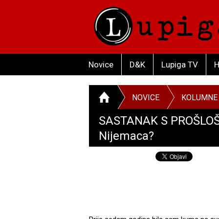
Novice
D&K
Lupiga TV
H
NOVICE
KOLUMNE
SASTANAK S PROŠLOŠĆU
Nijemaca?