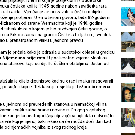
 prijateljici Čehinji koja je porijeklom iz
sudetske
unuka čovjeka koji je 1945. godine nakon završetka rata
hoslovačke. Vjenčanje se održavalo u češkom dijelu
doženje protjeran. U emotivnom govoru, tada 82-godišnji
biliziranom od strane Wermachta koji je 1940. godine
d tuberkuloze s kojom je bio razdvojen četiri godine, o
živio na Krkonošama, na granici Češke s Poljskom, sve dok
šao u prenatrpanom vlaku u jednom pravcu.
nam je pričala kako je odrasla u sudetskoj oblasti u gradiću
la Nijemcima prije rata
. U poslijeratno vrijeme vlasti su
ljene stanove koje su dijelile češkim obiteljima. Jedan od
slušala je cijelo djetinjstvo kad su otac i majka razgovarali
 posuđe i knjige. Tek kasnije osjetila je
težinu bremena
 je u jednom od preuređenih stanova u njemačkoj vili na
 kamin i našli zalihe hrane i novine iz Drugog svjetskog
godine kao jedanaestogodišnja djevojčica ugledala u dvorištu
ka vile koji je njenoj baki rekao da će možda doći dan kad
jegla od njemačkih vojnika iz svog rodnog kraja.