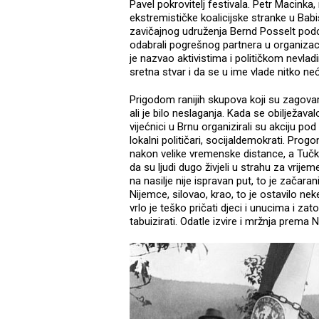
Pavel pokrovitelj festivala. Petr Macinka
ekstremističke koalicijske stranke u Babi
zavičajnog udruženja Bernd Posselt podci
odabrali pogrešnog partnera u organizaci
je nazvao aktivistima i političkom nevlad
sretna stvar i da se u ime vlade nitko ne
Prigodom ranijih skupova koji su zagovar
ali je bilo neslaganja. Kada se obilježav
vijećnici u Brnu organizirali su akciju po
lokalni političari, socijaldemokrati. Pro
nakon velike vremenske distance, a Tučko
da su ljudi dugo živjeli u strahu za vrijem
na nasilje nije ispravan put, to je začar
Nijemce, silovao, krao, to je ostavilo ne
vrlo je teško pričati djeci i unucima i za
tabuizirati. Odatle izvire i mržnja prema 