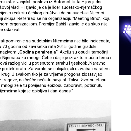
, ministar vanjskih poslova iz Automobilista – još jedne
šovoj vladi – izjavio je da je lider sudetsko-njemačkog
jenio reakciju češkog društva i da su sudetski Nijemci
ji skupa. Referirao se na organizaciju "Meeting Brno", koju
inom organizacijom. Premijer Babiš izjavio je da skup nije
će odazvati.
ali pomirenje sa sudetskim Nijemcima nije bilo incidenata,
alo 70 godina od završetka rata 2015. godine gradski
d nazivom
„Godina pomirenja“
. Akciju su osudili tamošnji
gon Nijemaca za mnoge Čehe i dalje je izrazito mučna tema i
vá razlog vidi u potisnutom strahu i tjeskobi: „Naravno
e protektorata. Zatvaralo se i ubijalo, ali uzvraćati nasiljem
ani krug. U svakom tko je za vrijeme progona zlostavljao
ke tragove, najčešće nečistu savjest. Takvu životnu etapu
to mnogi žele tu povijesnu epizodu zaboraviti, potisnuti,
Nijemcima koja je opipljiva i dan-danas.“