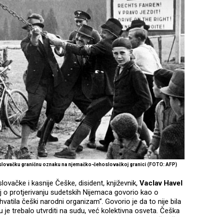
hoslovačku graničnu oznaku na njemačko-čehoslovačkoj granici (FOTO: AFP)
ovačke i kasnije Češke, disident, književnik,
Vaclav Havel
oj o protjerivanju sudetskih Nijemaca govorio kao o
hvatila češki narodni organizam“. Govorio je da to nije bila
ju je trebalo utvrditi na sudu, već kolektivna osveta. Češka