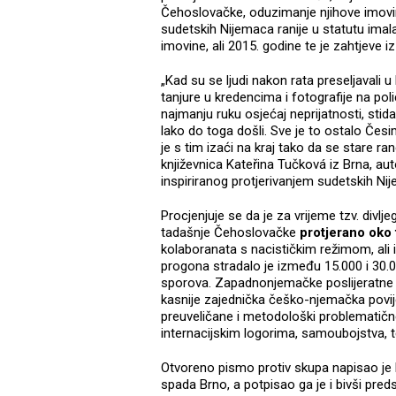
Čehoslovačke, oduzimanje njihove imovin
sudetskih Nijemaca ranije u statutu imala
imovine, ali 2015. godine te je zahtjeve iz
„Kad su se ljudi nakon rata preseljavali u 
tanjure u kredencima i fotografije na pol
najmanju ruku osjećaj neprijatnosti, stida
lako do toga došli. Sve je to ostalo Česi
je s tim izaći na kraj tako da se stare ran
književnica Kateřina Tučková iz Brna, a
inspiriranog protjerivanjem sudetskih Ni
Procjenjuje se da je za vrijeme tzv. divlj
tadašnje Čehoslovačke
protjerano oko 
kolaboranata s nacističkim režimom, ali i g
progona stradalo je između 15.000 i 30.00
sporova. Zapadnonjemačke poslijeratne pr
kasnije zajednička češko-njemačka povijes
preuveličane i metodološki problematične.
internacijskim logorima, samoubojstva, te
Otvoreno pismo protiv skupa napisao je 
spada Brno, a potpisao ga je i bivši pred