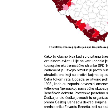
Postotak njemačke populacije na području Češke 
Kako to obično biva kad su u pitanju trag
virtualnom svijetu. Ulje na vatru dodala j
koalicijske ekstremističke stranke SPD T
Parlament je usvojio rezoluciju protiv sus
ohrabrila one koji su protiv i kojima taj s
Čeha tokom rata. Događaj je otvorio jedno
1938., kada su zapadni saveznici amenova
Hitlerovoj Njemačkoj; nacističku okupacij
Benešovih dekreta. Protivnike posebno
Češku jer dio češke javnosti tu organizac
prema Češkoj. Benešovi dekreti skupin
predsjedniku Edvardu Benešu, koji su slu