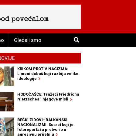
mo
Gledali smo
NOVIJE
KRIKOM PROTIV NACIZMA:
Limeni doboš koji razbija velike
ideologije
HODOČAŠĆE: Tražeći Friedricha
Nietzschea i njegove misli
BEČKI ZIDOVI–BALKANSKI
NACIONALIZMI: Susret koji je
fotoreportažu pretvorio u
agresivnu prijetnju