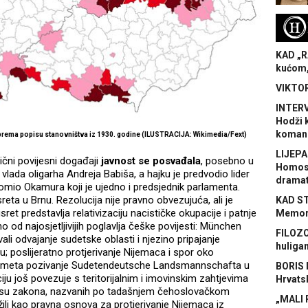
H
KAD „R
kućom,
VIKTOR
INTERV
Hodži 
koman
prema popisu stanovništva iz 1930. godine (ILUSTRACIJA: Wikimedia/Fext)
LIJEPA
ični povijesni događaji
javnost se posvađala
, posebno u
Homose
e vlada oligarha Andreja Babiša, a hajku je predvodio lider
dramat
omio Okamura koji je ujedno i predsjednik parlamenta.
reta u Brnu. Rezolucija nije pravno obvezujuća, ali je
KAD S
usret predstavlja relativizaciju nacističke okupacije i patnje
Memora
 od najosjetljivijih poglavlja češke povijesti: München
FILOZO
li odvajanje sudetske oblasti i njezino pripajanje
huliga
u; poslijeratno protjerivanje Nijemaca i spor oko
 smeta pozivanje Sudetendeutsche Landsmannschafta u
BORIS 
iju još povezuje s teritorijalnim i imovinskim zahtjevima
Hrvats
a su zakona, nazvanih po tadašnjem čehoslovačkom
„MALI 
žili kao pravna osnova za protjerivanje Nijemaca iz