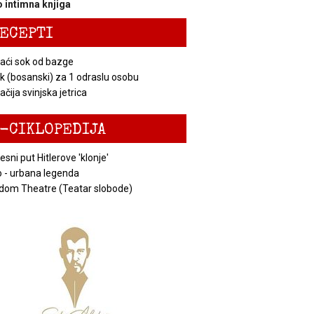
 intimna knjiga
ECEPTI
ći sok od bazge
k (bosanski) za 1 odraslu osobu
čija svinjska jetrica
-CIKLOPEDIJA
esni put Hitlerove 'klonje'
 - urbana legenda
dom Theatre (Teatar slobode)