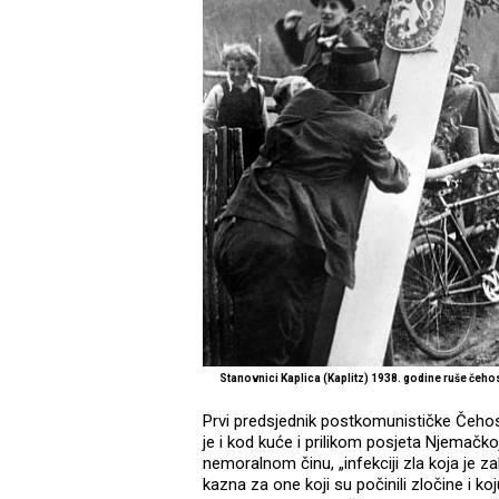
Stanovnici Kaplica (Kaplitz) 1938. godine ruše če
Prvi predsjednik postkomunističke Čehosl
je i kod kuće i prilikom posjeta Njemačk
nemoralnom činu, „infekciji zla koja je za
kazna za one koji su počinili zločine i ko