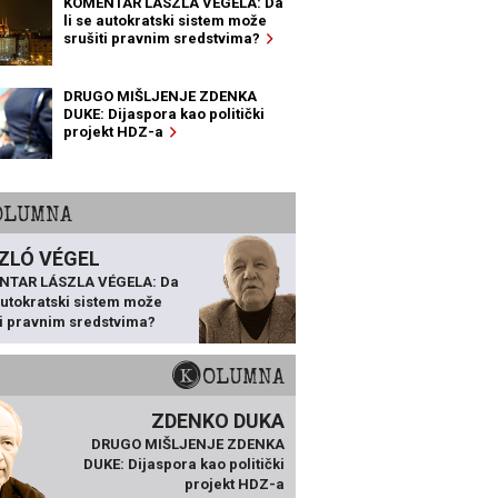
KOMENTAR LÁSZLA VÉGELA: Da
li se autokratski sistem može
srušiti pravnim sredstvima?
DRUGO MIŠLJENJE ZDENKA
DUKE: Dijaspora kao politički
projekt HDZ-a
KOLUMNA
ZLÓ VÉGEL
NTAR LÁSZLA VÉGELA: Da
 autokratski sistem može
ti pravnim sredstvima?
KOLUMNA
ZDENKO DUKA
DRUGO MIŠLJENJE ZDENKA
DUKE: Dijaspora kao politički
projekt HDZ-a