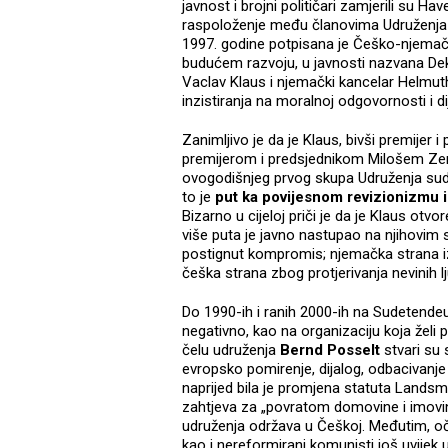
javnost i brojni političari zamjerili su Hav
raspoloženje među članovima Udruženja 
1997. godine potpisana je Češko-njemač
budućem razvoju, u javnosti nazvana Dekla
Vaclav Klaus i njemački kancelar Helmuth
inzistiranja na moralnoj odgovornosti i d
Zanimljivo je da je Klaus, bivši premijer
premijerom i predsjednikom Milošem Zem
ovogodišnjeg prvog skupa Udruženja sud
to je
put ka povijesnom revizionizmu 
Bizarno u cijeloj priči je da je Klaus otvo
više puta je javno nastupao na njihovim 
postignut kompromis; njemačka strana izr
češka strana zbog protjerivanja nevinih lj
Do 1990-ih i ranih 2000-ih na Sudetend
negativno, kao na organizaciju koja želi 
čelu udruženja
Bernd Posselt
stvari su 
evropsko pomirenje, dijalog, odbacivanje
naprijed bila je promjena statuta Lands
zahtjeva za „povratom domovine i imovine
udruženja održava u Češkoj. Međutim, očig
kao i nereformirani komunisti još uvijek 