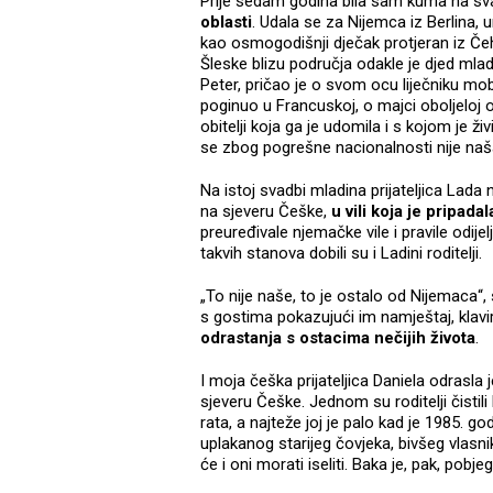
Prije sedam godina bila sam kuma na svadbi
oblasti
. Udala se za Nijemca iz Berlina, 
kao osmogodišnji dječak protjeran iz Če
Šleske blizu područja odakle je djed mla
Peter, pričao je o svom ocu liječniku mo
poginuo u Francuskoj, o majci oboljeloj o
obitelji koja ga je udomila i s kojom je 
se zbog pogrešne nacionalnosti nije na
Na istoj svadbi mladina prijateljica Lada 
na sjeveru Češke,
u vili koja je pripada
preuređivale njemačke vile i pravile odije
takvih stanova dobili su i Ladini roditelji.
„To nije naše, to je ostalo od Nijemaca“, 
s gostima pokazujući im namještaj, klavir,
odrastanja s ostacima nečijih života
.
I moja češka prijateljica Daniela odrasla
sjeveru Češke. Jednom su roditelji čistili
rata, a najteže joj je palo kad je 1985. 
uplakanog starijeg čovjeka, bivšeg vlasni
će i oni morati iseliti. Baka je, pak, pob