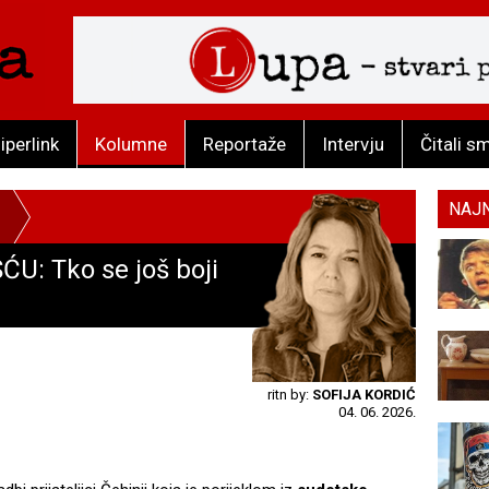
iperlink
Kolumne
Reportaže
Intervju
Čitali s
NAJ
: Tko se još boji
ritn by:
SOFIJA KORDIĆ
04. 06. 2026.