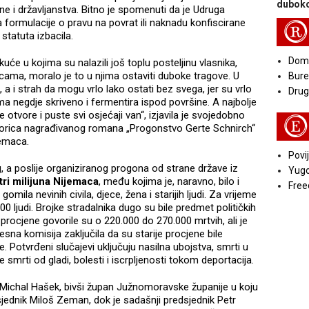
duboko
e i državljanstva. Bitno je spomenuti da je Udruga
 formulacije o pravu na povrat ili naknadu konfiscirane
R
 statuta izbacila.
Doma
kuće u kojima su nalazili još toplu posteljinu vlasnika,
icama, moralo je to u njima ostaviti duboke tragove. U
Bure
, a i strah da mogu vrlo lako ostati bez svega, jer su vrlo
Druga
ma negdje skriveno i fermentira ispod površine. A najbolje
e otvore i puste svi osjećaji van“, izjavila je svojedobno
E
utorica nagrađivanog romana „Progonstvo Gerte Schnirch“
jemaca.
Povij
eg, a poslije organiziranog progona od strane države iz
Yugo
tri milijuna Nijemaca
, među kojima je, naravno, bilo i
Free
omila nevinih civila, djece, žena i starijih ljudi. Za vrijeme
0 ljudi. Brojke stradalnika dugo su bile predmet političkih
ocjene govorile su o 220.000 do 270.000 mrtvih, ali je
na komisija zaključila da su starije procjene bile
 Potvrđeni slučajevi uključuju nasilna ubojstva, smrti u
 smrti od gladi, bolesti i iscrpljenosti tokom deportacija.
Michal Hašek, bivši župan Južnomoravske županije u koju
sjednik Miloš Zeman, dok je sadašnji predsjednik Petr