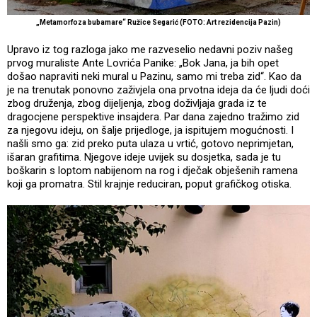
„Metamorfoza bubamare“ Ružice Segarić (FOTO: Art rezidencija Pazin)
Upravo iz tog razloga jako me razveselio nedavni poziv našeg
prvog muraliste Ante Lovrića Panike: „Bok Jana, ja bih opet
došao napraviti neki mural u Pazinu, samo mi treba zid“. Kao da
je na trenutak ponovno zaživjela ona prvotna ideja da će ljudi doći
zbog druženja, zbog dijeljenja, zbog doživljaja grada iz te
dragocjene perspektive insajdera. Par dana zajedno tražimo zid
za njegovu ideju, on šalje prijedloge, ja ispitujem mogućnosti. I
našli smo ga: zid preko puta ulaza u vrtić, gotovo neprimjetan,
išaran grafitima. Njegove ideje uvijek su dosjetka, sada je tu
boškarin s loptom nabijenom na rog i dječak obješenih ramena
koji ga promatra. Stil krajnje reduciran, poput grafičkog otiska.