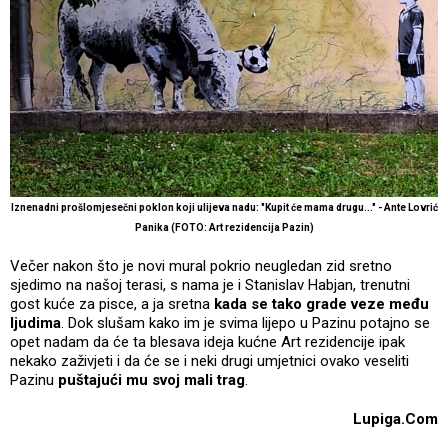
Iznenadni prošlomjesečni poklon koji ulijeva nadu: "Kupit će mama drugu..." - Ante Lovrić
Panika (FOTO: Art rezidencija Pazin)
Večer nakon što je novi mural pokrio neugledan zid sretno
sjedimo na našoj terasi, s nama je i Stanislav Habjan, trenutni
gost kuće za pisce, a ja sretna
kada se tako grade veze među
ljudima
. Dok slušam kako im je svima lijepo u Pazinu potajno se
opet nadam da će ta blesava ideja kućne Art rezidencije ipak
nekako zaživjeti i da će se i neki drugi umjetnici ovako veseliti
Pazinu
puštajući mu svoj mali trag
.
Lupiga.Com