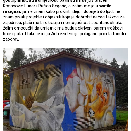
gostoprimstva za umjetnost. Javili su mi se još Slaven
Kosanović Lunar i Ružica Segarić, a zatim me je
uhvatila
rezignacija
: ne znam kako proširiti ideju i doprijeti do ljudi, ne
znam pisati projekte i objasniti koja je dobrobit nečeg takvog za
zajednicu, plaši me birokracija i nemogućnost spontanosti ako
želim omogućiti da umjetnicima budu pokriveni barem troškovi
boje i puta. I tako je ideja Art rezidencije polagano počela tonuti u
zaborav.