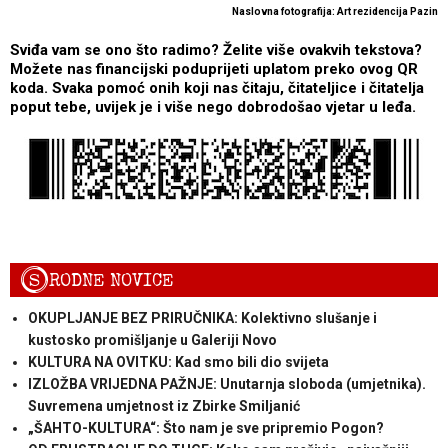
Naslovna fotografija: Art rezidencija Pazin
Sviđa vam se ono što radimo? Želite više ovakvih tekstova?
Možete nas financijski poduprijeti uplatom preko ovog QR
koda. Svaka pomoć onih koji nas čitaju, čitateljice i čitatelja
poput tebe, uvijek je i više nego dobrodošao vjetar u leđa.
S
RODNE NOVICE
OKUPLJANJE BEZ PRIRUČNIKA: Kolektivno slušanje i
kustosko promišljanje u Galeriji Novo
KULTURA NA OVITKU: Kad smo bili dio svijeta
IZLOŽBA VRIJEDNA PAŽNJE: Unutarnja sloboda (umjetnika).
Suvremena umjetnost iz Zbirke Smiljanić
„ŠAHTO-KULTURA“: Što nam je sve pripremio Pogon?