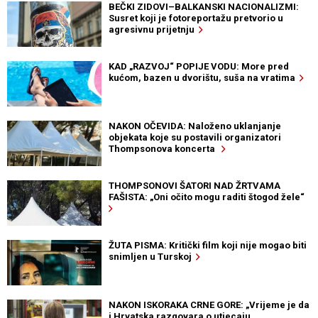
BEČKI ZIDOVI–BALKANSKI NACIONALIZMI:
Susret koji je fotoreportažu pretvorio u
agresivnu prijetnju
KAD „RAZVOJ“ POPIJE VODU: More pred
kućom, bazen u dvorištu, suša na vratima
NAKON OČEVIDA: Naloženo uklanjanje
objekata koje su postavili organizatori
Thompsonova koncerta
THOMPSONOVI ŠATORI NAD ŽRTVAMA
FAŠISTA: „Oni očito mogu raditi štogod žele“
ŽUTA PISMA: Kritički film koji nije mogao biti
snimljen u Turskoj
NAKON ISKORAKA CRNE GORE: „Vrijeme je da
i Hrvatska razgovara o utjecaju