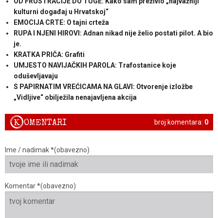
OD FRUSTRACIJE DO TUGE: Kako sam preživio „najvažniji
kulturni događaj u Hrvatskoj“
EMOCIJA CRTE: O tajni crteža
RUPA I NJENI HIROVI: Adnan nikad nije želio postati pilot. A bio
je.
KRATKA PRIČA: Grafiti
UMJESTO NAVIJAČKIH PAROLA: Trafostanice koje
oduševljavaju
S PAPIRNATIM VREĆICAMA NA GLAVI: Otvorenje izložbe
„Vidljive“ obilježila nenajavljena akcija
K
OMENTARI
broj komentara:
0
Ime / nadimak *(obavezno)
Komentar *(obavezno)