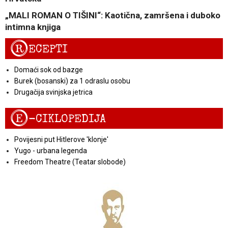
„MALI ROMAN O TIŠINI“: Kaotična, zamršena i duboko
intimna knjiga
R
ECEPTI
Domaći sok od bazge
Burek (bosanski) za 1 odraslu osobu
Drugačija svinjska jetrica
E
-CIKLOPEDIJA
Povijesni put Hitlerove 'klonje'
Yugo - urbana legenda
Freedom Theatre (Teatar slobode)