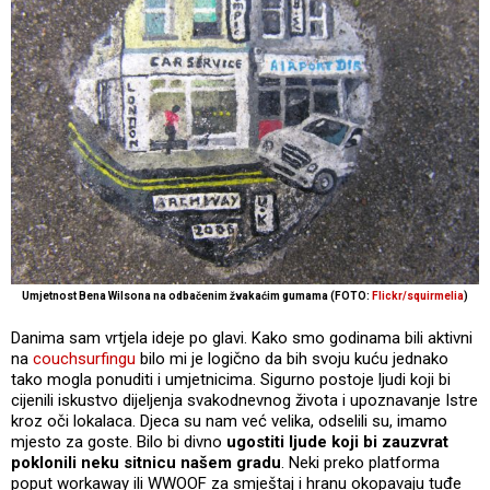
Umjetnost Bena Wilsona na odbačenim žvakaćim gumama (FOTO:
Flickr/squirmelia
)
Danima sam vrtjela ideje po glavi. Kako smo godinama bili aktivni
na
couchsurfingu
bilo mi je logično da bih svoju kuću jednako
tako mogla ponuditi i umjetnicima. Sigurno postoje ljudi koji bi
cijenili iskustvo dijeljenja svakodnevnog života i upoznavanje Istre
kroz oči lokalaca. Djeca su nam već velika, odselili su, imamo
mjesto za goste. Bilo bi divno
ugostiti ljude koji bi zauzvrat
poklonili neku sitnicu našem gradu
. Neki preko platforma
poput workaway ili WWOOF za smještaj i hranu okopavaju tuđe