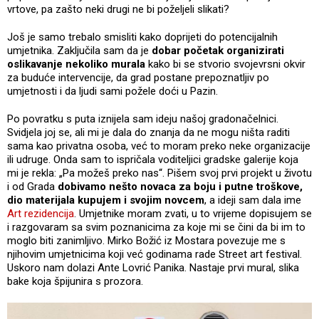
vrtove, pa zašto neki drugi ne bi poželjeli slikati?
Još je samo trebalo smisliti kako doprijeti do potencijalnih
umjetnika. Zaključila sam da je
dobar početak organizirati
oslikavanje nekoliko murala
kako bi se stvorio svojevrsni okvir
za buduće intervencije, da grad postane prepoznatljiv po
umjetnosti i da ljudi sami požele doći u Pazin.
Po povratku s puta iznijela sam ideju našoj gradonačelnici.
Svidjela joj se, ali mi je dala do znanja da ne mogu ništa raditi
sama kao privatna osoba, već to moram preko neke organizacije
ili udruge. Onda sam to ispričala voditeljici gradske galerije koja
mi je rekla: „Pa možeš preko nas“. Pišem svoj prvi projekt u životu
i od Grada
dobivamo nešto novaca za boju i putne troškove,
dio materijala kupujem i svojim novcem
, a ideji sam dala ime
Art rezidencija
. Umjetnike moram zvati, u to vrijeme dopisujem se
i razgovaram sa svim poznanicima za koje mi se čini da bi im to
moglo biti zanimljivo. Mirko Božić iz Mostara povezuje me s
njihovim umjetnicima koji već godinama rade Street art festival.
Uskoro nam dolazi Ante Lovrić Panika. Nastaje prvi mural, slika
bake koja špijunira s prozora.