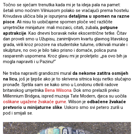
Točno se sjećam trenutka kada mi je ta ideja pala na pamet:
šetali smo noćnim Vilniusom polako se vraćajući prema hostelu.
Krivudava uličica bila je ispunjena
detaljima u spomen na razne
pisce
. Ali nisu to uobičajene spomen ploče već različite
umjetničke minijature: mali mozaici, citati, zubala,
potpune
apstrakcije
. Kao dnevni boravak neke ekscentrične tetke. Čitav
dan proveli smo u Užupisu, zanimljivom kvartu glavnog litavskog
grada, virili kroz prozore na studentske tulume, otkrivali murale i
skulpture, no ovo je bilo tako prisno i domaće, polica puna
rasparenih uspomena. Kroz glavu mi je proletjelo: „pa ovo bih ja
mogla napraviti i u Pazinu!“
Ne treba napraviti grandiozni mural
da nekome zatitra osmijeh
na licu
, još je ljepše ako je to skrivena sitnica koju netko slučajno
pronađe. Sjetila sam se kako smo u Londonu otkrili radove
britanskog umjetnika
Bena Wilsona
. Dok smo prelazili preko
Millennium Bridgea, ispred muzeja Tate Modern, djeca su uočila
oslikane ugažene žvakaće gume
. Wilson je
odbačene žvakaće
pretvorio u minijaturne slike
. Uskoro smo svi petero zurili u
pod i smijali se.