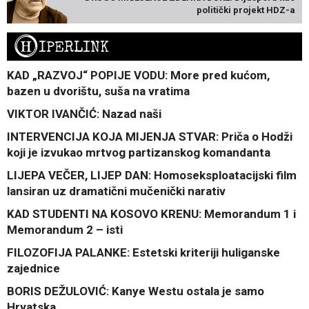
politički projekt HDZ-a
H
IPERLINK
KAD „RAZVOJ“ POPIJE VODU: More pred kućom,
bazen u dvorištu, suša na vratima
VIKTOR IVANČIĆ: Nazad naši
INTERVENCIJA KOJA MIJENJA STVAR: Priča o Hodži
koji je izvukao mrtvog partizanskog komandanta
LIJEPA VEČER, LIJEP DAN: Homoseksploatacijski film
lansiran uz dramatični mučenički narativ
KAD STUDENTI NA KOSOVO KRENU: Memorandum 1 i
Memorandum 2 – isti
FILOZOFIJA PALANKE: Estetski kriteriji huliganske
zajednice
BORIS DEŽULOVIĆ: Kanye Westu ostala je samo
Hrvatska