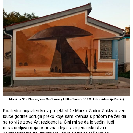
Moskov "Oh Please, You Can't Worry All the Time" (FOTO: Art rezidencija Pazin)
Posljednji prijavljen kroz projekt stiže Marko Zadro Zakky, a već
iduće godine udruga preko koje sam krenula s pričom ne želi da
se to više zove Art rezidencija. Čini mi se da je većini ljudi
nerazumljiva moja osnovna ideja: razmjena iskustva i