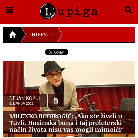
INTERVJU
DEJAN KOŽUL
5. LIPNJA 2026.
MILENKO BODIROGIĆ: „Ako ste živeli u
Tuzli, Husinska buna i taj proleterski
način života nisu vas mogli mimoići“