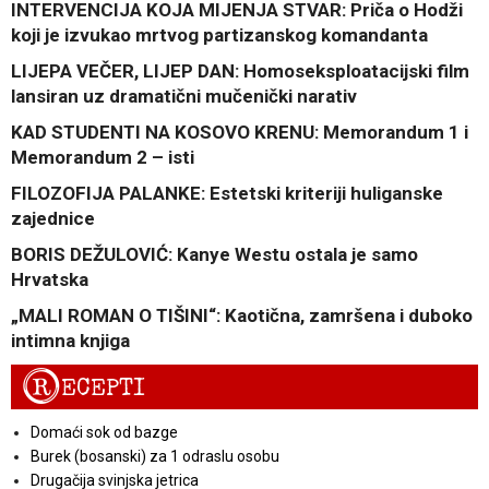
INTERVENCIJA KOJA MIJENJA STVAR: Priča o Hodži
koji je izvukao mrtvog partizanskog komandanta
LIJEPA VEČER, LIJEP DAN: Homoseksploatacijski film
lansiran uz dramatični mučenički narativ
KAD STUDENTI NA KOSOVO KRENU: Memorandum 1 i
Memorandum 2 – isti
FILOZOFIJA PALANKE: Estetski kriteriji huliganske
zajednice
BORIS DEŽULOVIĆ: Kanye Westu ostala je samo
Hrvatska
„MALI ROMAN O TIŠINI“: Kaotična, zamršena i duboko
intimna knjiga
R
ECEPTI
Domaći sok od bazge
Burek (bosanski) za 1 odraslu osobu
Drugačija svinjska jetrica