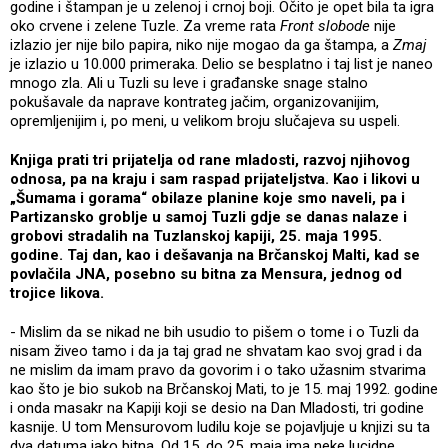
godine i štampan je u zelenoj i crnoj boji. Očito je opet bila ta igra
oko crvene i zelene Tuzle. Za vreme rata
Front slobode
nije
izlazio jer nije bilo papira, niko nije mogao da ga štampa, a
Zmaj
je izlazio u 10.000 primeraka. Delio se besplatno i taj list je naneo
mnogo zla. Ali u Tuzli su leve i građanske snage stalno
pokušavale da naprave kontrateg jačim, organizovanijim,
opremljenijim i, po meni, u velikom broju slučajeva su uspeli.
Knjiga prati tri prijatelja od rane mladosti, razvoj njihovog
odnosa, pa na kraju i sam raspad prijateljstva. Kao i likovi u
„Šumama i gorama“ obilaze planine koje smo naveli, pa i
Partizansko groblje u samoj Tuzli gdje se danas nalaze i
grobovi stradalih na Tuzlanskoj kapiji, 25. maja 1995.
godine. Taj dan, kao i dešavanja na Brčanskoj Malti, kad se
povlačila JNA, posebno su bitna za Mensura, jednog od
trojice likova.
- Mislim da se nikad ne bih usudio to pišem o tome i o Tuzli da
nisam živeo tamo i da ja taj grad ne shvatam kao svoj grad i da
ne mislim da imam pravo da govorim i o tako užasnim stvarima
kao što je bio sukob na Brčanskoj Mati, to je 15. maj 1992. godine
i onda masakr na Kapiji koji se desio na Dan Mladosti, tri godine
kasnije. U tom Mensurovom ludilu koje se pojavljuje u knjizi su ta
dva datuma jako bitna. Od 15. do 25. maja ima neke lucidne