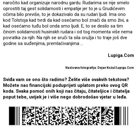
naročito kad organizuje narodnu gardu. Rudarima se nije smelo
oprostiti taj gest solidarnosti i empatije jer to je u Grudićevim
očima bilo previše, to je dokazivalo da su rudari ljudi. Ima ono
kod Tolstoja kad tvrdi da kad osećamo bol znači da smo živi, a
kad osećamo tuđu bol onda smo ljudi. E, to se desilo sa tim
činom solidarnosti husinskh rudara i od tog momenta više nema
povratka za njih. Na njih se sruči ta sila oružja i to traje još dve
godine sa suđenjima, premlaćivanjima ...
Lupiga.Com
Naslovna fotografija: Dejan Kožul/Lupiga.Com
Sviđa vam se ono što radimo? Želite više ovakvih tekstova?
Možete nas financijski poduprijeti uplatom preko ovog QR
koda. Svaka pomoć onih koji nas čitaju, čitateljice i čitatelja
poput tebe, uvijek je i više nego dobrodošao vjetar u leđa.