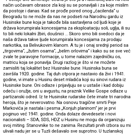
način uočavam obrasce zla koji su se ponavljali i za koje mislim
da postoje i danas. Kad se prođe pored onog „ćacilenda“ u
Beogradu to ne može da nas ne podseti na Narodnu gardu iz
Husinske bune koja je takođe bila sastavljena od ljudi koje je
država korumpirala koncesijama za eksploataciju soli, uglja, ili su
to bili neki lokalni žbiri, doušnici ... Skoro smo bili svedoci da je
naša država takve ljude korumpirala koncesijama za prodaju
narkotika, sa Belivukovim klanom. A tu je i onaj srednji period sa
„tirgovima“, „žutim osama“, „belim orlovima“ i kako su se sve već
zvale te paravojne formacije, u tome nalazim zajedničku os,
matricu koja se ponavlja. Drugi razlog je što vi ne možete
zamisliti taj lokalitet bez Husinske bune. Husinska buna se
završila 1920. godine. Taj duh otpora je nastavio da živi i 1941.
godine, vi imate u Husinu deset mladića koji su sinovi rudara iz
Husinske bune. Oni odlaze i prijavljuju se u ustaše i kad dobiju
odeću i oružje, oni u avgustu, na praznik Velike Gospe odlaze u
partizanski odred. Iz te Husinske rudarske čete imate tri narodna
heroja, što je neverovatno. Na osnovu tragične smrti Peje
Markovića je nastala i pesma „Konjuh planinom“ jer je prvi
poginuo već 1941. godine. Onda dolaze devedesete i novi
nacionalisti – SDA, SDS, HDZ u Husinu ne mogu da organizuju
svoj miting. Stanovnike to ne zanima. Rezultati prvih izbora su mi
ulivali nadu jer se u Tuzli dešavalo sve suprotno. U tuzlanskoj