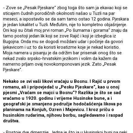
- Zove se „Pesak Pjeskare“ zbog toga što sam ja ekavac koji se
sticajem čudnih porodičnih okolnosti našao u Tuzli na par
meseci, a ispostavilo se da sam tamo ostao 12 godina. Pjeskara
je jedan lokalitet u Tuzli. Međutim, nije to kompletno objašnjenje.
Oni koji su čitali moj prvi roman „Po šumama i gorama“ znaju da
tamo postoji jedan lik koji se zove Rajić i koji je izbeglica iz
Bugojna. Onda mu se dogodi moždani udar i počinje da govori
ijekavicom i uz to da koristi kroatizme koje je nekad koristio.
Moja namera u pisanju je da održim bar prisenak onog što se
nekad zvalo srpsko-hrvatskim jezikom i volim da kažem da
namerno prljam ovaj novokomponovani jezik. Zato „Pesak
Pjeskare“.
Nekako se svi vaši likovi vraćaju u Bosnu. I Rajić u prvom
romanu, ali i pripovjedač u „Pesku Pjeskare“, kao u onoj
pjesmi „Vraćam se majci u Bosnu“? Razlika je što se sad
vraćamo u 1920. godinu i vrijeme Husinske bune, a i
geografski je smanjeno područje hodočašćenja likova po
planinama na Konjuh, Ozren i Majevicu. I kroz priču o
husinskim rudarima, njihovu borbu, sagledavamo i raspad
društva.
- Postoje dve dimenzije. Jedna je što ja u Husinskoj buni na neki