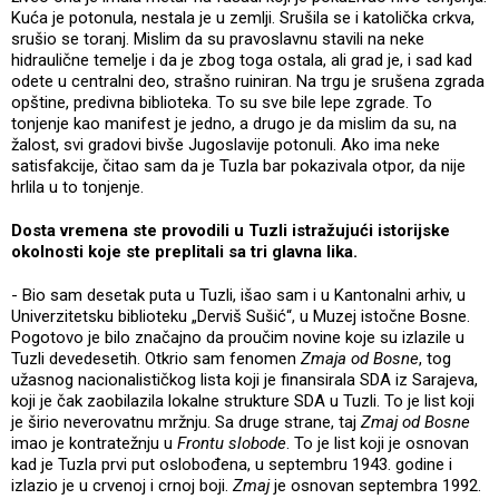
Kuća je potonula, nestala je u zemlji. Srušila se i katolička crkva,
srušio se toranj. Mislim da su pravoslavnu stavili na neke
hidraulične temelje i da je zbog toga ostala, ali grad je, i sad kad
odete u centralni deo, strašno ruiniran. Na trgu je srušena zgrada
opštine, predivna biblioteka. To su sve bile lepe zgrade. To
tonjenje kao manifest je jedno, a drugo je da mislim da su, na
žalost, svi gradovi bivše Jugoslavije potonuli. Ako ima neke
satisfakcije, čitao sam da je Tuzla bar pokazivala otpor, da nije
hrlila u to tonjenje.
Dosta vremena ste provodili u Tuzli istražujući istorijske
okolnosti koje ste preplitali sa tri glavna lika.
- Bio sam desetak puta u Tuzli, išao sam i u Kantonalni arhiv, u
Univerzitetsku biblioteku „Derviš Sušić“, u Muzej istočne Bosne.
Pogotovo je bilo značajno da proučim novine koje su izlazile u
Tuzli devedesetih. Otkrio sam fenomen
Zmaja od Bosne
, tog
užasnog nacionalističkog lista koji je finansirala SDA iz Sarajeva,
koji je čak zaobilazila lokalne strukture SDA u Tuzli. To je list koji
je širio neverovatnu mržnju. Sa druge strane, taj
Zmaj od Bosne
imao je kontratežnju u
Frontu slobode
. To je list koji je osnovan
kad je Tuzla prvi put oslobođena, u septembru 1943. godine i
izlazio je u crvenoj i crnoj boji.
Zmaj
je osnovan septembra 1992.