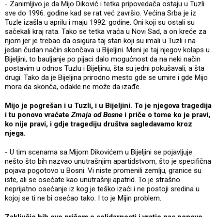
- Zanimljivo je da Mijo Diković i tetka pripovedača ostaju u Tuzli
sve do 1996. godine kad se rat već završio. Većina Srba je iz
Tuzle izašla u aprilu i maju 1992. godine. Oni koji su ostali su
sačekali kraj rata. Tako se tetka vraća u Novi Sad, a on kreće za
njom jer je trebao da osigura taj stan koji su imali u Tuzli i na
jedan čudan način skončava u Bijeljini. Meni je taj njegov kolaps u
Bijeljini, to bauljanje po pijaci dalo mogućnost da na neki način
postavim u odnos Tuzlu i Bijeljinu, šta su jedni pokušavali, a šta
drugi. Tako da je Bijeljina prirodno mesto gde se umire i gde Mijo
mora da skonča, odakle ne može da izađe.
Mijo je pogrešan i u Tuzli, i u Bijeljini. To je njegova tragedija
i tu ponovo vraćate
Zmaja od Bosne
i priče o tome ko je pravi,
ko nije pravi, i gdje tragediju društva sagledavamo kroz
njega.
- U tim scenama sa Mijom Dikovićem u Bijeljini se pojavljuje
nešto što bih nazvao unutrašnjim apartidstvom, što je specifična
pojava pogotovo u Bosni. Vi niste promenili zemlju, granice su
iste, ali se osećate kao unutrašnji apatrid. To je strašno
neprijatno osećanje iz kog je teško izaći i ne postoji sredina u
kojoj se ti ne bi osećao tako. I to je Mijin problem.