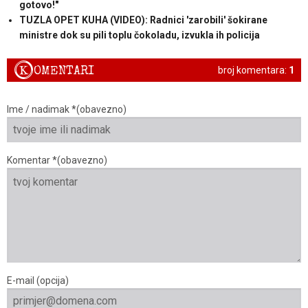
gotovo!"
TUZLA OPET KUHA (VIDEO): Radnici 'zarobili' šokirane
ministre dok su pili toplu čokoladu, izvukla ih policija
K
OMENTARI
broj komentara:
1
Ime / nadimak *(obavezno)
Komentar *(obavezno)
E-mail (opcija)