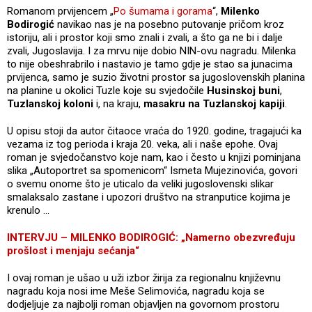
Romanom prvijencem „
Po šumama i gorama
“,
Milenko
Bodirogić
navikao nas je na posebno putovanje pričom kroz
istoriju, ali i prostor koji smo znali i zvali, a što ga ne bi i dalje
zvali, Jugoslavija. I za mrvu nije dobio NIN-ovu nagradu. Milenka
to nije obeshrabrilo i nastavio je tamo gdje je stao sa junacima
prvijenca, samo je suzio životni prostor sa jugoslovenskih planina
na planine u okolici Tuzle koje su svjedočile
Husinskoj buni
,
Tuzlanskoj koloni
i, na kraju,
masakru na Tuzlanskoj kapiji
.
U opisu stoji da autor čitaoce vraća do 1920. godine, tragajući ka
vezama iz tog perioda i kraja 20. veka, ali i naše epohe. Ovaj
roman je svjedočanstvo koje nam, kao i često u knjizi pominjana
slika „Autoportret sa spomenicom“ Ismeta Mujezinovića, govori
o svemu onome što je uticalo da veliki jugoslovenski slikar
smalaksalo zastane i upozori društvo na stranputice kojima je
krenulo …
INTERVJU – MILENKO BODIROGIĆ: „Namerno obezvređuju
prošlost i menjaju sećanja“
I ovaj roman je ušao u uži izbor žirija za regionalnu književnu
nagradu koja nosi ime Meše Selimovića, nagradu koja se
dodjeljuje za najbolji roman objavljen na govornom prostoru