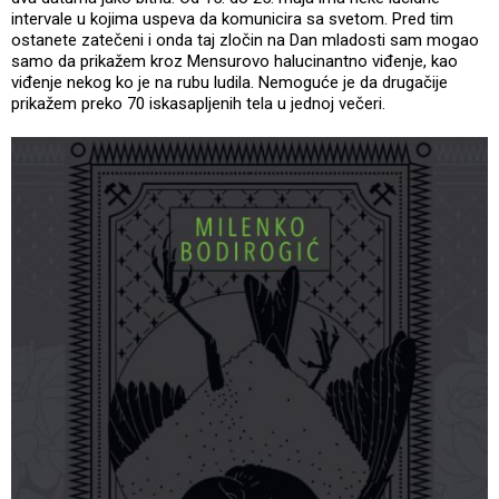
intervale u kojima uspeva da komunicira sa svetom. Pred tim
ostanete zatečeni i onda taj zločin na Dan mladosti sam mogao
samo da prikažem kroz Mensurovo halucinantno viđenje, kao
viđenje nekog ko je na rubu ludila. Nemoguće je da drugačije
prikažem preko 70 iskasapljenih tela u jednoj večeri.