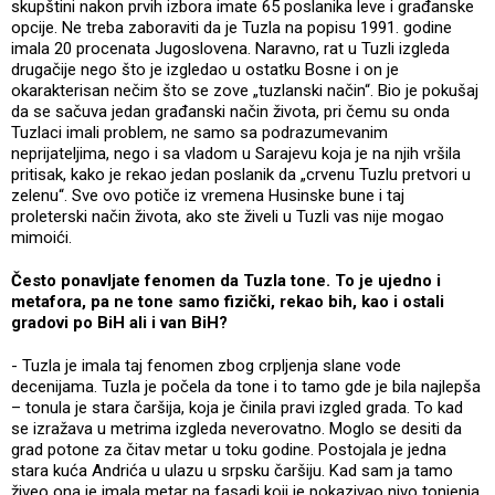
skupštini nakon prvih izbora imate 65 poslanika leve i građanske
opcije. Ne treba zaboraviti da je Tuzla na popisu 1991. godine
imala 20 procenata Jugoslovena. Naravno, rat u Tuzli izgleda
drugačije nego što je izgledao u ostatku Bosne i on je
okarakterisan nečim što se zove „tuzlanski način“. Bio je pokušaj
da se sačuva jedan građanski način života, pri čemu su onda
Tuzlaci imali problem, ne samo sa podrazumevanim
neprijateljima, nego i sa vladom u Sarajevu koja je na njih vršila
pritisak, kako je rekao jedan poslanik da „crvenu Tuzlu pretvori u
zelenu“. Sve ovo potiče iz vremena Husinske bune i taj
proleterski način života, ako ste živeli u Tuzli vas nije mogao
mimoići.
Često ponavljate fenomen da Tuzla tone. To je ujedno i
metafora, pa ne tone samo fizički, rekao bih, kao i ostali
gradovi po BiH ali i van BiH?
- Tuzla je imala taj fenomen zbog crpljenja slane vode
decenijama. Tuzla je počela da tone i to tamo gde je bila najlepša
– tonula je stara čaršija, koja je činila pravi izgled grada. To kad
se izražava u metrima izgleda neverovatno. Moglo se desiti da
grad potone za čitav metar u toku godine. Postojala je jedna
stara kuća Andrića u ulazu u srpsku čaršiju. Kad sam ja tamo
živeo ona je imala metar na fasadi koji je pokazivao nivo tonjenja.