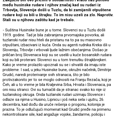
Zaključio bih ovo pričom o solidarnosti i vratio nas ponovo
među husinske rudare i njihov značaj kad su rudari iz
Trbovlja, Slovenije došli u Tuzlu, da bi zamijenili otpuštene
rudare koji su bili u štrajku. To im nisu uzeli za zlo. Naprotiv.
Stali su u njihovu zaštitu kad je trebalo.
- Suština Husinske bune je u tome. Slovenci su u Tuzlu došli
1919. godine. Tad je bila zabranjena prvomajska povorka, ali
tuzlanski rudar nisu hteli da pristanu na to pa su masovno
otpuštani, izbacivani iz kuća. Onda su agenti rudnika Kreka išli u
Sloveniju, Trbovlje i vrbovali ljude lažnim obećanjima. Došao je
priličan broj Slovenaca koji su se uselili u kuće bosanskih rudara
koji su bili proterani. Slovenci su u tom trenutku štrajkbrejkeri.
Kako je vreme prolazilo upoznali su se i shvatili da imaju iste
probleme. I sad, u jeku Husinske bune, okružni načelnik, Dimitrije
Grudić, naredi proterivanje svih stranaca, što je bilo
protivzakonito jer to se moglo odnositi na Franju Rezača, koji je
Čeh, ali u to vreme je bila Kraljevina Srba, Hrvata i Slovenaca, pa
oni nisu stranci. Ovi su tumačili da je stranac svako ko nije iz
tuzlanskog okruga. Onda tuzlanski rudari uzimaju Slovence i
odlaze sa njima u Husino, Lipnicu i još neka sela i ujutru, 26.
decembra, kad dođu da uruče rešenja o progonu, kolonija je
prazna. To je odlučujući momenat kad Grudić pređe na primenu
nekontrolisane sile, kad angažuje vojske, žandarme, policiju i