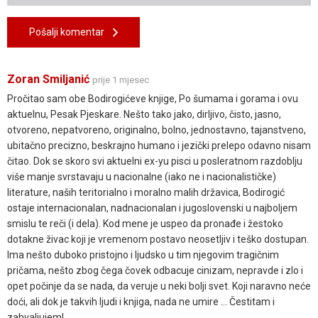
Pošalji komentar
Zoran Smiljanić
prije 1 mjesec
Pročitao sam obe Bodirogićeve knjige, Po šumama i gorama i ovu
aktuelnu, Pesak Pjeskare. Nešto tako jako, dirljivo, čisto, jasno,
otvoreno, nepatvoreno, originalno, bolno, jednostavno, tajanstveno,
ubitačno precizno, beskrajno humano i jezički prelepo odavno nisam
čitao. Dok se skoro svi aktuelni ex-yu pisci u posleratnom razdoblju
više manje svrstavaju u nacionalne (iako ne i nacionalističke)
literature, naših teritorialno i moralno malih državica, Bodirogić
ostaje internacionalan, nadnacionalan i jugoslovenski u najboljem
smislu te reči (i dela). Kod mene je uspeo da pronađe i žestoko
dotakne živac koji je vremenom postavo neosetljiv i teško dostupan.
Ima nešto duboko pristojno i ljudsko u tim njegovim tragičnim
pričama, nešto zbog čega čovek odbacuje cinizam, nepravde i zlo i
opet počinje da se nada, da veruje u neki bolji svet. Koji naravno neće
doći, ali dok je takvih ljudi i knjiga, nada ne umire ... Čestitam i
zahvaljujem!