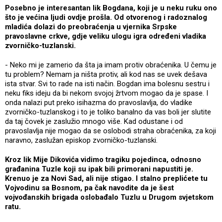
Posebno je interesantan lik Bogdana, koji je u neku ruku ono
što je većina ljudi ovdje prošla. Od otvorenog i radoznalog
mladića dolazi do preobraćenja u vjernika Srpske
pravoslavne crkve, gdje veliku ulogu igra određeni vladika
zvorničko-tuzlanski.
- Neko mi je zamerio da šta ja imam protiv obraćenika. U čemu je
tu problem? Nemam ja ništa protiv, ali kod nas se uvek dešava
ista stvar. Svi to rade na isti način. Bogdan ima bolesnu sestru i
neku fiks ideju da bi nekom svojoj žrtvom mogao da je spase. I
onda nalazi put preko isihazma do pravoslavlja, do vladike
zvorničko-tuzlanskog i to je toliko banalno da vas boli jer slutite
da taj čovek je zaslužio mnogo više. Kad odustane i od
pravoslavlja nije mogao da se oslobodi straha obraćenika, za koji
naravno, zaslužan episkop zvorničko-tuzlanski.
Kroz lik Mije Dikovića vidimo tragiku pojedinca, odnosno
građanina Tuzle koji su ipak bili primorani napustiti je.
Krenuo je za Novi Sad, ali nije stigao. I stalno preplićete tu
Vojvodinu sa Bosnom, pa čak navodite da je šest
vojvođanskih brigada oslobađalo Tuzlu u Drugom svjetskom
ratu.