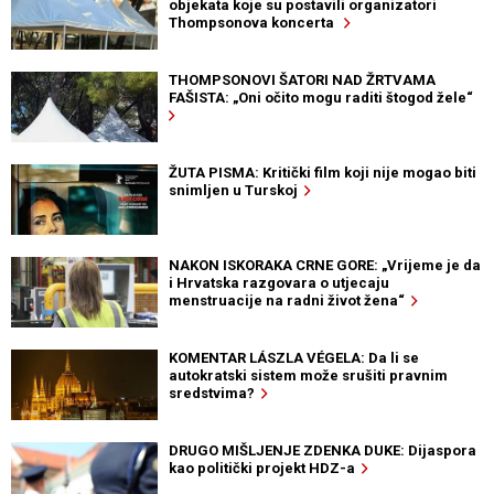
objekata koje su postavili organizatori
Thompsonova koncerta
THOMPSONOVI ŠATORI NAD ŽRTVAMA
FAŠISTA: „Oni očito mogu raditi štogod žele“
ŽUTA PISMA: Kritički film koji nije mogao biti
snimljen u Turskoj
NAKON ISKORAKA CRNE GORE: „Vrijeme je da
i Hrvatska razgovara o utjecaju
menstruacije na radni život žena“
KOMENTAR LÁSZLA VÉGELA: Da li se
autokratski sistem može srušiti pravnim
sredstvima?
DRUGO MIŠLJENJE ZDENKA DUKE: Dijaspora
kao politički projekt HDZ-a