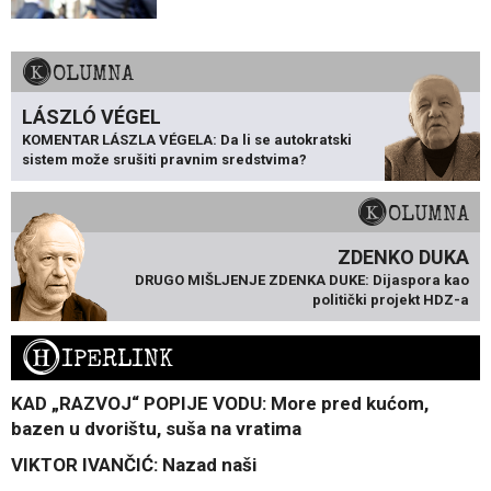
KOLUMNA
LÁSZLÓ VÉGEL
KOMENTAR LÁSZLA VÉGELA: Da li se autokratski
sistem može srušiti pravnim sredstvima?
KOLUMNA
ZDENKO DUKA
DRUGO MIŠLJENJE ZDENKA DUKE: Dijaspora kao
politički projekt HDZ-a
H
IPERLINK
KAD „RAZVOJ“ POPIJE VODU: More pred kućom,
bazen u dvorištu, suša na vratima
VIKTOR IVANČIĆ: Nazad naši