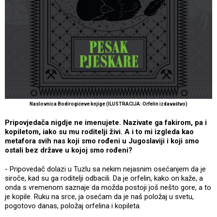
Naslovnica Bodirogićeve knjige (ILUSTRACIJA: Orfelin izdavaštvo)
Pripovjedača nigdje ne imenujete. Nazivate ga fakirom, pa i
kopiletom, iako su mu roditelji živi. A i to mi izgleda kao
metafora svih nas koji smo rođeni u Jugoslaviji i koji smo
ostali bez države u kojoj smo rođeni?
- Pripovedač dolazi u Tuzlu sa nekim nejasnim osećanjem da je
siroče, kad su ga roditelji odbacili. Da je orfelin, kako on kaže, a
onda s vremenom saznaje da možda postoji još nešto gore, a to
je kopile. Ruku na srce, ja osećam da je naš položaj u svetu,
pogotovo danas, položaj orfelina i kopileta.