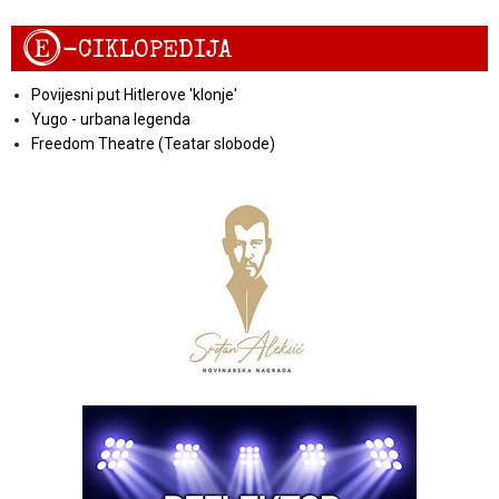
E
-CIKLOPEDIJA
Povijesni put Hitlerove 'klonje'
Yugo - urbana legenda
Freedom Theatre (Teatar slobode)