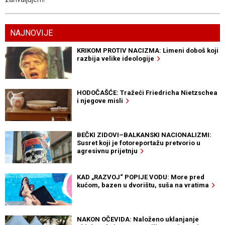
NAJNOVIJE
KRIKOM PROTIV NACIZMA: Limeni doboš koji
razbija velike ideologije
HODOČAŠĆE: Tražeći Friedricha Nietzschea
i njegove misli
BEČKI ZIDOVI–BALKANSKI NACIONALIZMI:
Susret koji je fotoreportažu pretvorio u
agresivnu prijetnju
KAD „RAZVOJ“ POPIJE VODU: More pred
kućom, bazen u dvorištu, suša na vratima
NAKON OČEVIDA: Naloženo uklanjanje