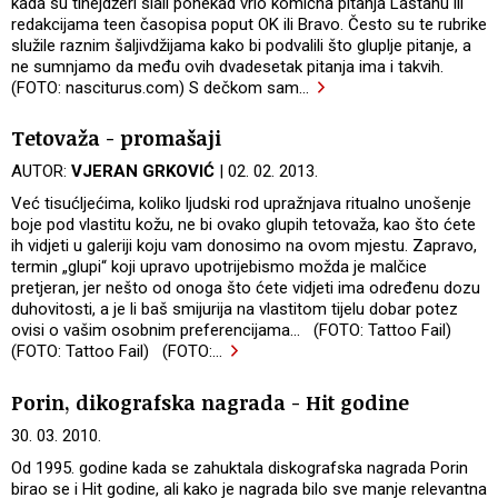
kada su tinejdžeri slali ponekad vrlo komična pitanja Lastanu ili
redakcijama teen časopisa poput OK ili Bravo. Često su te rubrike
služile raznim šaljivdžijama kako bi podvalili što gluplje pitanje, a
ne sumnjamo da među ovih dvadesetak pitanja ima i takvih.
(FOTO: nasciturus.com) S dečkom sam
…
Tetovaža - promašaji
AUTOR:
VJERAN GRKOVIĆ
| 02. 02. 2013.
Već tisućljećima, koliko ljudski rod upražnjava ritualno unošenje
boje pod vlastitu kožu, ne bi ovako glupih tetovaža, kao što ćete
ih vidjeti u galeriji koju vam donosimo na ovom mjestu. Zapravo,
termin „glupi“ koji upravo upotrijebismo možda je malčice
pretjeran, jer nešto od onoga što ćete vidjeti ima određenu dozu
duhovitosti, a je li baš smijurija na vlastitom tijelu dobar potez
ovisi o vašim osobnim preferencijama... (FOTO: Tattoo Fail)
(FOTO: Tattoo Fail) (FOTO:
…
Porin, dikografska nagrada - Hit godine
30. 03. 2010.
Od 1995. godine kada se zahuktala diskografska nagrada Porin
birao se i Hit godine, ali kako je nagrada bilo sve manje relevantna