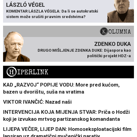
LÁSZLÓ VÉGEL
KOMENTAR LÁSZLA VÉGELA: Da li se autokratski
sistem može srušiti pravnim sredstvima?
KOLUMNA
ZDENKO DUKA
DRUGO MIŠLJENJE ZDENKA DUKE: Dijaspora kao
politički projekt HDZ-a
H
IPERLINK
KAD „RAZVOJ“ POPIJE VODU: More pred kućom,
bazen u dvorištu, suša na vratima
VIKTOR IVANČIĆ: Nazad naši
INTERVENCIJA KOJA MIJENJA STVAR: Priča o Hodži
koji je izvukao mrtvog partizanskog komandanta
LIJEPA VEČER, LIJEP DAN: Homoseksploatacijski film
lansiran uz dramatični mučenički narativ