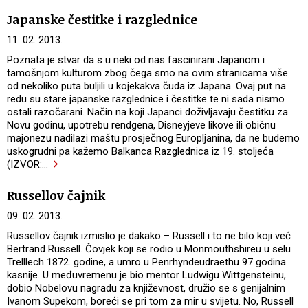
Japanske čestitke i razglednice
11. 02. 2013.
Poznata je stvar da s u neki od nas fascinirani Japanom i
tamošnjom kulturom zbog čega smo na ovim stranicama više
od nekoliko puta buljili u kojekakva čuda iz Japana. Ovaj put na
redu su stare japanske razglednice i čestitke te ni sada nismo
ostali razočarani. Način na koji Japanci doživljavaju čestitku za
Novu godinu, upotrebu rendgena, Disneyjeve likove ili običnu
majonezu nadilazi maštu prosječnog Europljanina, da ne budemo
uskogrudni pa kažemo Balkanca Razglednica iz 19. stoljeća
(IZVOR:
…
Russellov čajnik
09. 02. 2013.
Russellov čajnik izmislio je dakako – Russell i to ne bilo koji već
Bertrand Russell. Čovjek koji se rodio u Monmouthshireu u selu
Trelllech 1872. godine, a umro u Penrhyndeudraethu 97 godina
kasnije. U međuvremenu je bio mentor Ludwigu Wittgensteinu,
dobio Nobelovu nagradu za književnost, družio se s genijalnim
Ivanom Supekom, boreći se pri tom za mir u svijetu. No, Russell