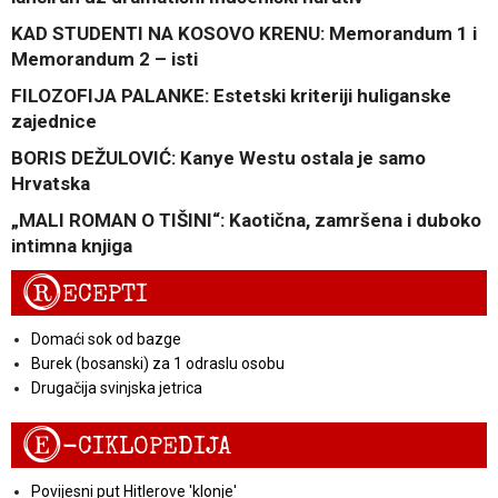
KAD STUDENTI NA KOSOVO KRENU: Memorandum 1 i
Memorandum 2 – isti
FILOZOFIJA PALANKE: Estetski kriteriji huliganske
zajednice
BORIS DEŽULOVIĆ: Kanye Westu ostala je samo
Hrvatska
„MALI ROMAN O TIŠINI“: Kaotična, zamršena i duboko
intimna knjiga
R
ECEPTI
Domaći sok od bazge
Burek (bosanski) za 1 odraslu osobu
Drugačija svinjska jetrica
E
-CIKLOPEDIJA
Povijesni put Hitlerove 'klonje'