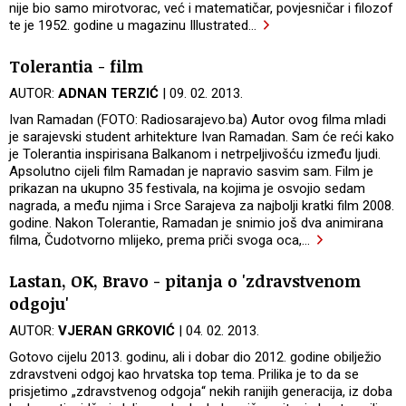
nije bio samo mirotvorac, već i matematičar, povjesničar i filozof
te je 1952. godine u magazinu Illustrated
…
Tolerantia - film
AUTOR:
ADNAN TERZIĆ
| 09. 02. 2013.
Ivan Ramadan (FOTO: Radiosarajevo.ba) Autor ovog filma mladi
je sarajevski student arhitekture Ivan Ramadan. Sam će reći kako
je Tolerantia inspirisana Balkanom i netrpeljivošću između ljudi.
Apsolutno cijeli film Ramadan je napravio sasvim sam. Film je
prikazan na ukupno 35 festivala, na kojima je osvojio sedam
nagrada, a među njima i Srce Sarajeva za najbolji kratki film 2008.
godine. Nakon Tolerantie, Ramadan je snimio još dva animirana
filma, Čudotvorno mlijeko, prema priči svoga oca,
…
Lastan, OK, Bravo - pitanja o 'zdravstvenom
odgoju'
AUTOR:
VJERAN GRKOVIĆ
| 04. 02. 2013.
Gotovo cijelu 2013. godinu, ali i dobar dio 2012. godine obilježio
zdravstveni odgoj kao hrvatska top tema. Prilika je to da se
prisjetimo „zdravstvenog odgoja“ nekih ranijih generacija, iz doba