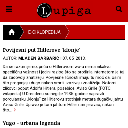
E-CIKLOPEDIJA
Povijesni put Hitlerove 'klonje'
AUTOR:
MLADEN BARBARIĆ
| 07. 05. 2013.
Da se razumijemo, priča o Hitlerovom wc-u nema nikakvu
specifičnu važnost i jedini razlog što se proširila internetom je taj
da zadovolji znatiželju. Povijesne ličnosti imaju tu moć da, osim
što proganjaju dugo nakon smrti, izazivaju znatiželju. Notorni
zlikovci poput Adolfa Hitlera, posebice. Aviso Grille (FOTO:
wikipedia) U Dresdenu su negdje 1935. godine napravili
porculansku „klonju“ za Hitlerovu stotinjak metara dugačku jahtu
Aviso Grille. Upravo je tom jahtom Hitler namjeravao, nakon
što
…
Yugo - urbana legenda