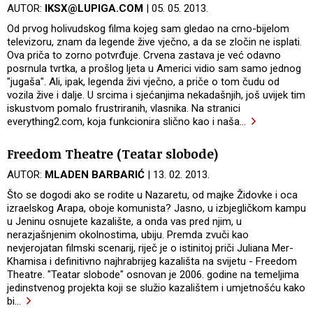
AUTOR:
IKSX@LUPIGA.COM
| 05. 05. 2013.
Od prvog holivudskog filma kojeg sam gledao na crno-bijelom
televizoru, znam da legende žive vječno, a da se zločin ne isplati.
Ova priča to zorno potvrđuje. Crvena zastava je već odavno
posrnula tvrtka, a prošlog ljeta u Americi vidio sam samo jednog
"jugaša". Ali, ipak, legenda živi vječno, a priče o tom čudu od
vozila žive i dalje. U srcima i sjećanjima nekadašnjih, još uvijek tim
iskustvom pomalo frustriranih, vlasnika. Na stranici
everything2.com, koja funkcionira slično kao i naša
…
Freedom Theatre (Teatar slobode)
AUTOR:
MLADEN BARBARIĆ
| 13. 02. 2013.
Što se dogodi ako se rodite u Nazaretu, od majke Židovke i oca
izraelskog Arapa, oboje komunista? Jasno, u izbjegličkom kampu
u Jeninu osnujete kazalište, a onda vas pred njim, u
nerazjašnjenim okolnostima, ubiju. Premda zvuči kao
nevjerojatan filmski scenarij, riječ je o istinitoj priči Juliana Mer-
Khamisa i definitivno najhrabrijeg kazališta na svijetu - Freedom
Theatre. "Teatar slobode" osnovan je 2006. godine na temeljima
jedinstvenog projekta koji se služio kazalištem i umjetnošću kako
bi
…