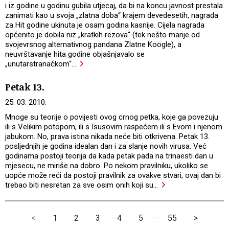
i iz godine u godinu gubila utjecaj, da bi na koncu javnost prestala
zanimati kao u svoja „zlatna doba“ krajem devedesetih, nagrada
za Hit godine ukinuta je osam godina kasnije. Cijela nagrada
općenito je dobila niz „kratkih rezova“ (tek nešto manje od
svojevrsnog alternativnog pandana Zlatne Koogle), a
neuvrštavanje hita godine objašnjavalo se
„unutarstranačkom“
…
Petak 13.
25. 03. 2010.
Mnoge su teorije o povijesti ovog crnog petka, koje ga povezuju
ili s Velikim potopom, ili s Isusovim raspećem ili s Evom i njenom
jabukom. No, prava istina nikada neće biti otkrivena. Petak 13.
posljednjih je godina idealan dan i za slanje novih virusa. Već
godinama postoji teorija da kada petak pada na trinaesti dan u
mjesecu, ne miriše na dobro. Po nekom pravilniku, ukoliko se
uopće može reći da postoji pravilnik za ovakve stvari, ovaj dan bi
trebao biti nesretan za sve osim onih koji su
…
…
<
1
2
3
4
5
55
>