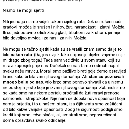
Nismo se mogli sjetiti.
Niti jednoga nismo vidjeli tokom cijelog rata. Dok su rušeni naši
gradovi, možda je srušen i njihov, žuti, narandžasti i zlatni. Možda.
Ili su jednostavno otišli zbog gladi, trbuhom za kruhom, jer nije
bilo dovoljno mrvica i za nas i za njih. Možda.
Ne mogu se tačno sjetiti kada su se vratili, znam samo da je to
bilo
nakon rata
. (Da, još uvijek tako najjasnije dijelim vrijeme i nije
mi drago zbog toga.) Tada sam već živio u svom stanu koji su
mravi zaposjeli prije nas. Dočekali su nas tamo i odmah napali
svaku našu mrvicu. Morali smo pažljivo birati gdje ćemo ostavljati
hranu kako bi bila van njihovog domašaja. Ali,
stan su poznavali
mnogo bolje od nas
, vrlo brzo smo ponovo shvatili da u njemu
ne postoji mjesto koje je izvan njihovog domašaja. Zabrinuli smo
se kada smo na nekom portalu pročitali da žuti mravi prenose
salmonelu i streptokoke. Nije nam se dopala nova opasnost koja
nam je prijetila, i to u našem stanu, iza čijih vrata smo zaštićeni
od bilo kakve vanjske opasnosti. Zbog te sigurnosti podigli smo
kredit koji smo jedva plaćali, ali, smatrali smo, nepovredivost
doma opravdava svako odricanje.