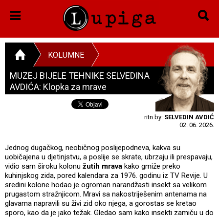
KOLUMNE
MUZEJ BIJELE TEHNIKE SELVEDINA
AVDIĆA: Klopka za mrave
ritn by:
SELVEDIN AVDIĆ
02. 06. 2026.
Jednog dugačkog, neobičnog poslijepodneva, kakva su
uobičajena u djetinjstvu, a poslije se skrate, ubrzaju ili prespavaju,
vidio sam široku kolonu
žutih mrava
kako gmiže preko
kuhinjskog zida, pored kalendara za 1976. godinu iz TV Revije. U
sredini kolone hodao je ogroman narandžasti insekt sa velikom
prugastom stražnjicom. Mravi sa nakostriješenim antenama na
glavama napravili su živi zid oko njega, a gorostas se kretao
sporo, kao da je jako težak. Gledao sam kako insekti zamiču u do