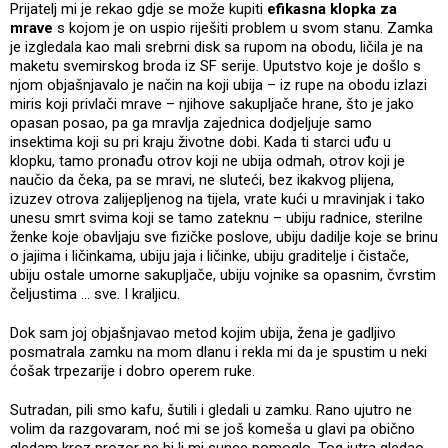
Prijatelj mi je rekao gdje se može kupiti
efikasna klopka za
mrave
s kojom je on uspio riješiti problem u svom stanu. Zamka
je izgledala kao mali srebrni disk sa rupom na obodu, ličila je na
maketu svemirskog broda iz SF serije. Uputstvo koje je došlo s
njom objašnjavalo je način na koji ubija – iz rupe na obodu izlazi
miris koji privlači mrave – njihove sakupljače hrane, što je jako
opasan posao, pa ga mravlja zajednica dodjeljuje samo
insektima koji su pri kraju životne dobi. Kada ti starci uđu u
klopku, tamo pronađu otrov koji ne ubija odmah, otrov koji je
naučio da čeka, pa se mravi, ne sluteći, bez ikakvog plijena,
izuzev otrova zalijepljenog na tijela, vrate kući u mravinjak i tako
unesu smrt svima koji se tamo zateknu – ubiju radnice, sterilne
ženke koje obavljaju sve fizičke poslove, ubiju dadilje koje se brinu
o jajima i ličinkama, ubiju jaja i ličinke, ubiju graditelje i čistače,
ubiju ostale umorne sakupljače, ubiju vojnike sa opasnim, čvrstim
čeljustima ... sve. I kraljicu.
Dok sam joj objašnjavao metod kojim ubija, žena je gadljivo
posmatrala zamku na mom dlanu i rekla mi da je spustim u neki
ćošak trpezarije i dobro operem ruke.
Sutradan, pili smo kafu, šutili i gledali u zamku. Rano ujutro ne
volim da razgovaram, noć mi se još komeša u glavi pa obično
gledam kroz prozor ne bi li mi sunce pomoglo. Tog jutra gledao