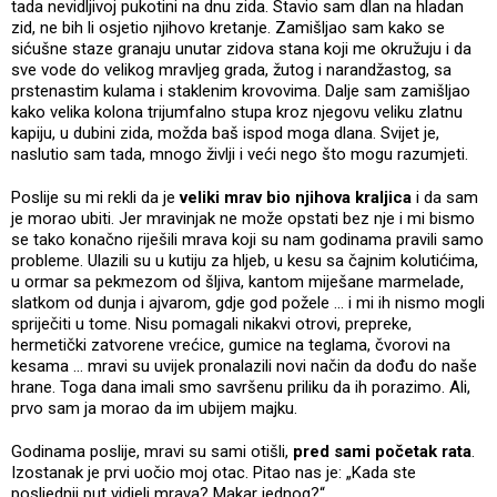
tada nevidljivoj pukotini na dnu zida. Stavio sam dlan na hladan
zid, ne bih li osjetio njihovo kretanje. Zamišljao sam kako se
sićušne staze granaju unutar zidova stana koji me okružuju i da
sve vode do velikog mravljeg grada, žutog i narandžastog, sa
prstenastim kulama i staklenim krovovima. Dalje sam zamišljao
kako velika kolona trijumfalno stupa kroz njegovu veliku zlatnu
kapiju, u dubini zida, možda baš ispod moga dlana. Svijet je,
naslutio sam tada, mnogo življi i veći nego što mogu razumjeti.
Poslije su mi rekli da je
veliki mrav bio njihova kraljica
i da sam
je morao ubiti. Jer mravinjak ne može opstati bez nje i mi bismo
se tako konačno riješili mrava koji su nam godinama pravili samo
probleme. Ulazili su u kutiju za hljeb, u kesu sa čajnim kolutićima,
u ormar sa pekmezom od šljiva, kantom miješane marmelade,
slatkom od dunja i ajvarom, gdje god požele ... i mi ih nismo mogli
spriječiti u tome. Nisu pomagali nikakvi otrovi, prepreke,
hermetički zatvorene vrećice, gumice na teglama, čvorovi na
kesama ... mravi su uvijek pronalazili novi način da dođu do naše
hrane. Toga dana imali smo savršenu priliku da ih porazimo. Ali,
prvo sam ja morao da im ubijem majku.
Godinama poslije, mravi su sami otišli,
pred sami početak rata
.
Izostanak je prvi uočio moj otac. Pitao nas je: „Kada ste
posljednji put vidjeli mrava? Makar jednog?“