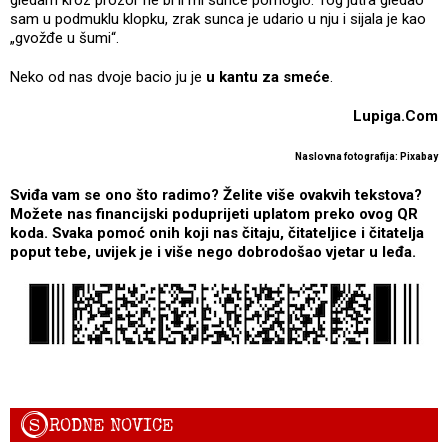
sam u podmuklu klopku, zrak sunca je udario u nju i sijala je kao
„gvožđe u šumi“.
Neko od nas dvoje bacio ju je
u kantu za smeće
.
Lupiga.Com
Naslovna fotografija: Pixabay
Sviđa vam se ono što radimo? Želite više ovakvih tekstova?
Možete nas financijski poduprijeti uplatom preko ovog QR
koda. Svaka pomoć onih koji nas čitaju, čitateljice i čitatelja
poput tebe, uvijek je i više nego dobrodošao vjetar u leđa.
S
RODNE NOVICE