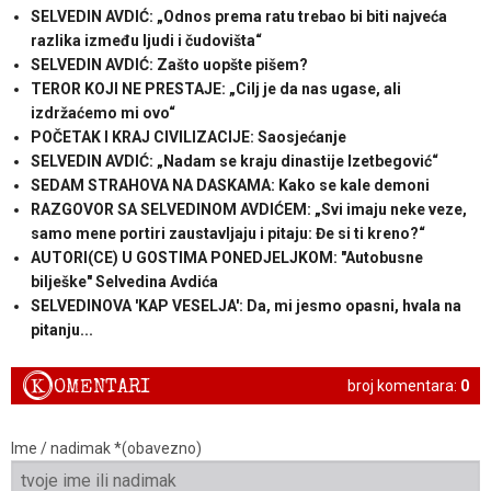
SELVEDIN AVDIĆ: „Odnos prema ratu trebao bi biti najveća
razlika između ljudi i čudovišta“
SELVEDIN AVDIĆ: Zašto uopšte pišem?
TEROR KOJI NE PRESTAJE: „Cilj je da nas ugase, ali
izdržaćemo mi ovo“
POČETAK I KRAJ CIVILIZACIJE: Saosjećanje
SELVEDIN AVDIĆ: „Nadam se kraju dinastije Izetbegović“
SEDAM STRAHOVA NA DASKAMA: Kako se kale demoni
RAZGOVOR SA SELVEDINOM AVDIĆEM: „Svi imaju neke veze,
samo mene portiri zaustavljaju i pitaju: Đe si ti kreno?“
AUTORI(CE) U GOSTIMA PONEDJELJKOM: "Autobusne
bilješke" Selvedina Avdića
SELVEDINOVA 'KAP VESELJA': Da, mi jesmo opasni, hvala na
pitanju...
K
OMENTARI
broj komentara:
0
Ime / nadimak *(obavezno)