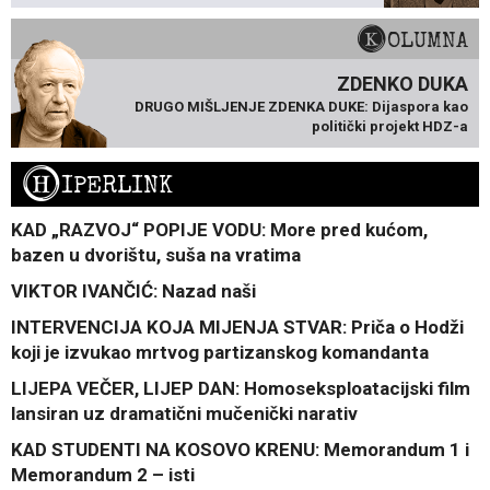
KOLUMNA
ZDENKO DUKA
DRUGO MIŠLJENJE ZDENKA DUKE: Dijaspora kao
politički projekt HDZ-a
H
IPERLINK
KAD „RAZVOJ“ POPIJE VODU: More pred kućom,
bazen u dvorištu, suša na vratima
VIKTOR IVANČIĆ: Nazad naši
INTERVENCIJA KOJA MIJENJA STVAR: Priča o Hodži
koji je izvukao mrtvog partizanskog komandanta
LIJEPA VEČER, LIJEP DAN: Homoseksploatacijski film
lansiran uz dramatični mučenički narativ
KAD STUDENTI NA KOSOVO KRENU: Memorandum 1 i
Memorandum 2 – isti