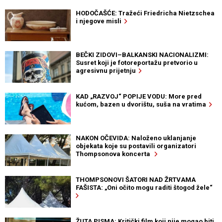
HODOČAŠĆE: Tražeći Friedricha Nietzschea
i njegove misli
BEČKI ZIDOVI–BALKANSKI NACIONALIZMI:
Susret koji je fotoreportažu pretvorio u
agresivnu prijetnju
KAD „RAZVOJ“ POPIJE VODU: More pred
kućom, bazen u dvorištu, suša na vratima
NAKON OČEVIDA: Naloženo uklanjanje
objekata koje su postavili organizatori
Thompsonova koncerta
THOMPSONOVI ŠATORI NAD ŽRTVAMA
FAŠISTA: „Oni očito mogu raditi štogod žele“
ŽUTA PISMA: Kritički film koji nije mogao biti