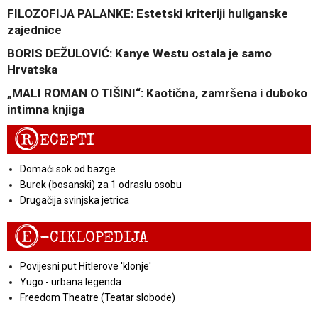
FILOZOFIJA PALANKE: Estetski kriteriji huliganske
zajednice
BORIS DEŽULOVIĆ: Kanye Westu ostala je samo
Hrvatska
„MALI ROMAN O TIŠINI“: Kaotična, zamršena i duboko
intimna knjiga
R
ECEPTI
Domaći sok od bazge
Burek (bosanski) za 1 odraslu osobu
Drugačija svinjska jetrica
E
-CIKLOPEDIJA
Povijesni put Hitlerove 'klonje'
Yugo - urbana legenda
Freedom Theatre (Teatar slobode)