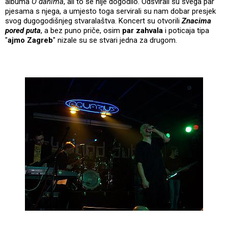
albuma
O danima
, ali to se nije dogodilo. Odsvirali su svega par
pjesama s njega, a umjesto toga servirali su nam dobar presjek
svog dugogodišnjeg stvaralaštva. Koncert su otvorili
Znacima
pored puta
, a bez puno priče, osim
par zahvala
i poticaja tipa
"
ajmo Zagreb
" nizale su se stvari jedna za drugom.