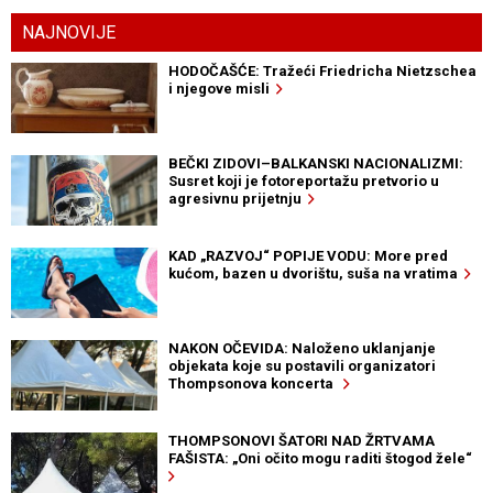
NAJNOVIJE
HODOČAŠĆE: Tražeći Friedricha Nietzschea
i njegove misli
BEČKI ZIDOVI–BALKANSKI NACIONALIZMI:
Susret koji je fotoreportažu pretvorio u
agresivnu prijetnju
KAD „RAZVOJ“ POPIJE VODU: More pred
kućom, bazen u dvorištu, suša na vratima
NAKON OČEVIDA: Naloženo uklanjanje
objekata koje su postavili organizatori
Thompsonova koncerta
THOMPSONOVI ŠATORI NAD ŽRTVAMA
FAŠISTA: „Oni očito mogu raditi štogod žele“