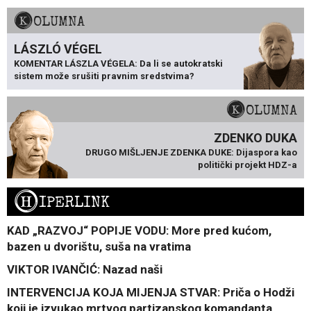
KOLUMNA
LÁSZLÓ VÉGEL
KOMENTAR LÁSZLA VÉGELA: Da li se autokratski
sistem može srušiti pravnim sredstvima?
KOLUMNA
ZDENKO DUKA
DRUGO MIŠLJENJE ZDENKA DUKE: Dijaspora kao
politički projekt HDZ-a
H
IPERLINK
KAD „RAZVOJ“ POPIJE VODU: More pred kućom,
bazen u dvorištu, suša na vratima
VIKTOR IVANČIĆ: Nazad naši
INTERVENCIJA KOJA MIJENJA STVAR: Priča o Hodži
koji je izvukao mrtvog partizanskog komandanta