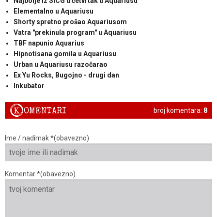
Najbolje iz SiCG u četvrtak u Aquariusu
Elementalno u Aquariusu
Shorty spretno prošao Aquariusom
Vatra "prekinula program" u Aquariusu
TBF napunio Aquarius
Hipnotisana gomila u Aquariusu
Urban u Aquariusu razočarao
Ex Yu Rocks, Bugojno - drugi dan
Inkubator
K
OMENTARI
broj komentara:
8
Ime / nadimak *(obavezno)
Komentar *(obavezno)