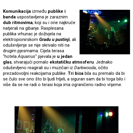
Komunikacija
između
publike i
banda
uspostavljena je zaraznim
dub ritmovima
, koji su i one najkruće
natjerali na gibanje. Rasplesana
publika vrhunac je doživjela na
elektropionirskom
Gradu u pustinji
, ali
oduševljenje se nije skrivalo niti na
drugim pjesmama. Cijela terasa
"hotela
Aquarius
" pjevala je
u jedan
glas
, stvarajući pomalo
ekstatičku atmosferu
. Jednako
oduševljeno reagirali su i muzičari iz
Darkwooda
, očito
prezadovoljni reakcijama publike.
Tri bisa
bila su premalo da bi
se čulo sve ono što bi ljudi htjeli, a siguran sam da bi toga bilo i
više da se ne radi o terasi koja ima ograničeno radno vrijeme.