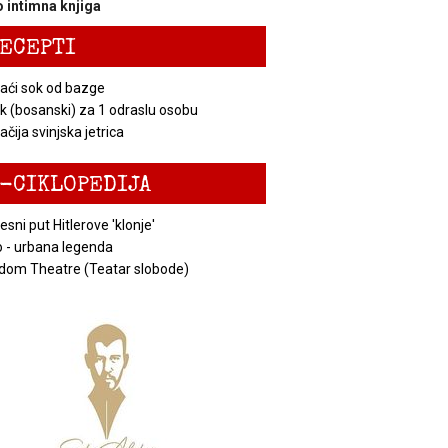
 intimna knjiga
ECEPTI
ći sok od bazge
k (bosanski) za 1 odraslu osobu
čija svinjska jetrica
-CIKLOPEDIJA
esni put Hitlerove 'klonje'
 - urbana legenda
dom Theatre (Teatar slobode)