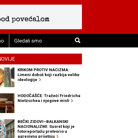
mo
Gledali smo
NOVIJE
KRIKOM PROTIV NACIZMA:
Limeni doboš koji razbija velike
ideologije
HODOČAŠĆE: Tražeći Friedricha
Nietzschea i njegove misli
BEČKI ZIDOVI–BALKANSKI
NACIONALIZMI: Susret koji je
fotoreportažu pretvorio u
agresivnu prijetnju