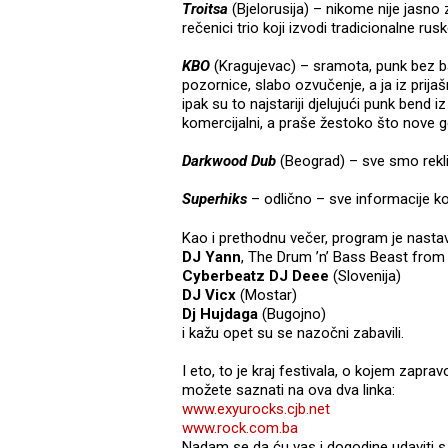
Troitsa
(Bjelorusija) – nikome nije jasno z
rečenici trio koji izvodi tradicionalne rus
KBO
(Kragujevac) – sramota, punk bez bas
pozornice, slabo ozvučenje, a ja iz prijašn
ipak su to najstariji djelujući punk bend i
komercijalni, a praše žestoko što nove g
Darkwood Dub
(Beograd) – sve smo rekli
Superhiks
– odlično – sve informacije ko
Kao i prethodnu večer, program je nastav
DJ Yann
, The Drum ’n’ Bass Beast fr
Cyberbeatz DJ Deee
(Slovenija)
DJ Vicx
(Mostar)
Dj Hujdaga
(Bugojno)
i kažu opet su se nazočni zabavili.
I eto, to je kraj festivala, o kojem zap
možete saznati na ova dva linka:
www.exyurocks.cjb.net
www.rock.com.ba
Nadam se da ću vas i dogodine udaviti s 