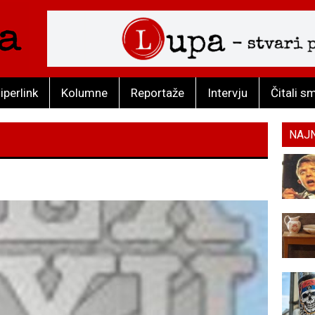
iperlink
Kolumne
Reportaže
Intervju
Čitali s
NAJ