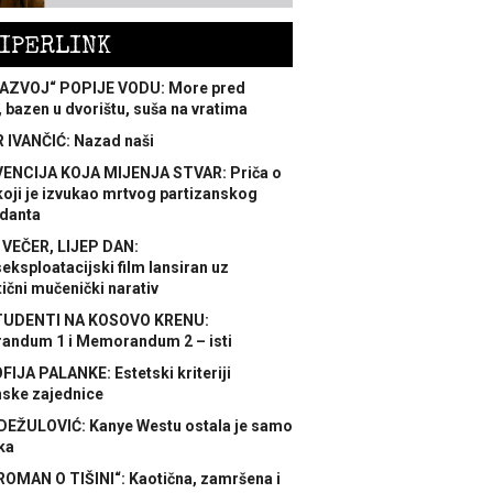
IPERLINK
AZVOJ“ POPIJE VODU: More pred
 bazen u dvorištu, suša na vratima
 IVANČIĆ: Nazad naši
ENCIJA KOJA MIJENJA STVAR: Priča o
koji je izvukao mrtvog partizanskog
danta
 VEČER, LIJEP DAN:
ksploatacijski film lansiran uz
ični mučenički narativ
TUDENTI NA KOSOVO KRENU:
ndum 1 i Memorandum 2 – isti
FIJA PALANKE: Estetski kriteriji
nske zajednice
DEŽULOVIĆ: Kanye Westu ostala je samo
ka
ROMAN O TIŠINI“: Kaotična, zamršena i