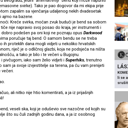
u Beogradu, jedini "
alternativniji
" bend koji može napuniti
masovne svirke). Tako je pao dogovor da mi ekipa prije
potom zapalim sa vjenčanja udaljenog nekih dvadesetak
 i ajmo na bazene.
 noći. Kreće svirka, moćan zvuk budući je bend sa sobom
iče nije napravio svoj posao do kraja, jer instrumenti i
 bio dobro podešen pa oni koji ne poznaju opus
Darkwood
ovima poručuje taj bend. O samom bendu se ne treba
o ih proteklih dana mogli vidjeti u nekoliko hrvatskih
avnom, riječ je o odličnoj glazbi, koja ne podsjeća na ništa
lnošću, a tako je bilo i te večeri u Bugojnu.
 pivčugom, iako sam želio vidjeti i
Superhiks
, trenutno
 sam ja svoje izvjestitelje sa terena, pa ću vam prenijeti
LÁS
 večeri.
KOME
li se
ao.
sruši
uo, ali nitko nije htio komentirati, a ja iz prijašnjih
li!
nd, veseli ska, koji je oduševio sve nazočne od kojih su
bolje što su čuli zadnjih godinu dana, a ja iz osobnog