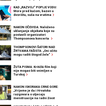
KAD „RAZVOJ“ POPIJE VODU:
More pred kućom, bazen u
dvorištu, suša na vratima
NAKON OČEVIDA: Naloženo
uklanjanje objekata koje su
postavili organizatori
Thompsonova koncerta
THOMPSONOVI ŠATORI NAD
ŽRTVAMA FAŠISTA: „Oni očito
mogu raditi štogod žele“
ŽUTA PISMA: Kritički film koji
nije mogao biti snimljen u
Turskoj
NAKON ISKORAKA CRNE GORE:
„Vrijeme je da i Hrvatska
razgovara o utjecaju
menstruacije na radni život
žena“