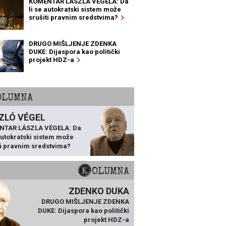
KOMENTAR LÁSZLA VÉGELA: Da
li se autokratski sistem može
srušiti pravnim sredstvima?
DRUGO MIŠLJENJE ZDENKA
DUKE: Dijaspora kao politički
projekt HDZ-a
KOLUMNA
ZLÓ VÉGEL
NTAR LÁSZLA VÉGELA: Da
 autokratski sistem može
ti pravnim sredstvima?
KOLUMNA
ZDENKO DUKA
DRUGO MIŠLJENJE ZDENKA
DUKE: Dijaspora kao politički
projekt HDZ-a