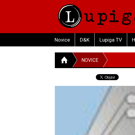
Novice
D&K
Lupiga TV
H
NOVICE