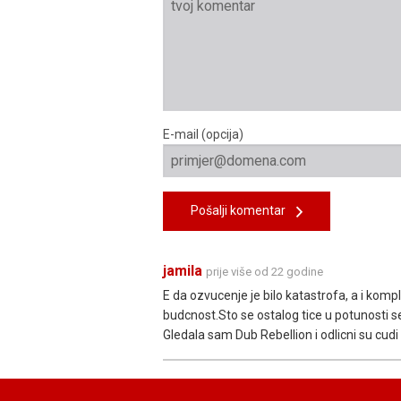
E-mail (opcija)
Pošalji komentar
jamila
prije više od 22 godine
E da ozvucenje je bilo katastrofa, a i komp
budcnost.Sto se ostalog tice u potunosti 
Gledala sam Dub Rebellion i odlicni su cu