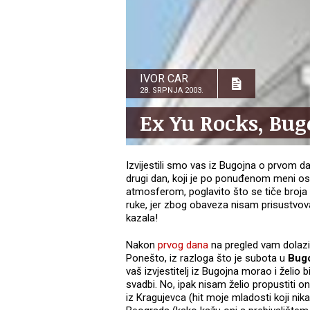
IVOR CAR
28. SRPNJA 2003.
Ex Yu Rocks, Bug
Izvijestili smo vas iz Bugojna o prvom da
drugi dan, koji je po ponuđenom meni osob
atmosferom, poglavito što se tiče broja 
ruke, jer zbog obaveza nisam prisustvov
kazala!
Nakon
prvog dana
na pregled vam dolazi
Ponešto, iz razloga što je subota u
Bug
vaš izvjestitelj iz Bugojna morao i želio
svadbi. No, ipak nisam želio propustiti o
iz Kragujevca (hit moje mladosti koji nik