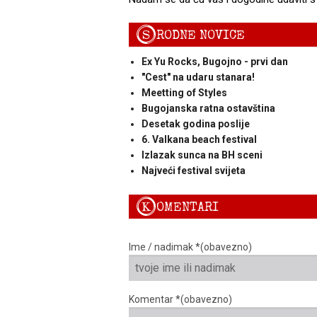
S
RODNE NOVICE
Ex Yu Rocks, Bugojno - prvi dan
"Cest" na udaru stanara!
Meetting of Styles
Bugojanska ratna ostavština
Desetak godina poslije
6. Valkana beach festival
Izlazak sunca na BH sceni
Najveći festival svijeta
K
OMENTARI
Ime / nadimak *(obavezno)
Komentar *(obavezno)