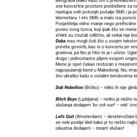
Beograda (kako kažu oni s prebivalištem 
sve koncertne prostore predviđene za ne
nastupa ovih potonjih pošalje SMS i ja 
kilometara. I eto SMS-a malo iza ponoći
Posjetitelja vidno manje nego prethodne
poveo svog tonca, koji ipak što se mene t
efekti su zvučali odlično, ali vokal nije
Duba
nisu mogli čuti što u svojim tekst
previše govoriti, kao ni o koncertu jer sm
gradova, pa tko je htio to je i učinio. Ugl
drugo i jednostavno plijeni svojom origina
Mene je opet čekao restoran s mesinom i
najpopularniji bend u Makedoniji. No, imao
što ukratko kažu o ostalim bendovima te
Dub Rebellion
(Brčko) – nitko ih nije gled
Bitch Boys
(Ljubljana) – netko je nešto nač
slušanja dodajem 'ko voli surf – nek' izvo
Let's Quit
(Amsterdam) – deveteročlani be
se neki poslije kleli kako je to nešto naj
iskustva dodajem – nisam slušao!