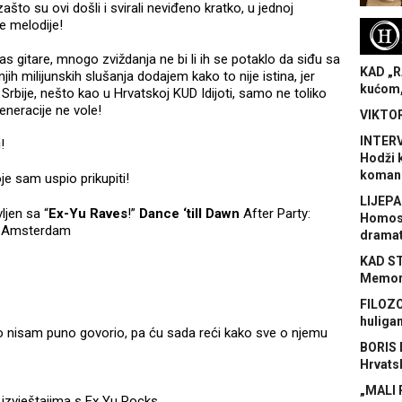
ašto su ovi došli i svirali neviđeno kratko, u jednoj
ke melodije!
H
 gitare, mnogo zviždanja ne bi li ih se potaklo da siđu sa
KAD „R
jih milijunskih slušanja dodajem kako to nije istina, jer
kućom,
z Srbije, nešto kao u Hrvatskoj KUD Idijoti, samo ne toliko
eneracije ne vole!
VIKTOR
INTERV
!
Hodži 
koman
je sam uspio prikupiti!
LIJEPA
ljen sa “
Ex-Yu Raves
!”
Dance ‘till Dawn
After Party:
Homose
om Amsterdam
dramat
KAD S
Memora
FILOZO
huliga
ravo nisam puno govorio, pa ću sada reći kako sve o njemu
BORIS 
Hrvats
„MALI 
izvještajima s Ex Yu Rocks.