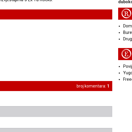
duboko
R
Doma
Bure
Druga
E
Povij
Yugo
Free
broj komentara:
1