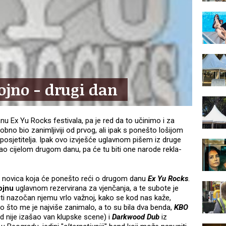
ojno - drugi dan
nu Ex Yu Rocks festivala, pa je red da to učinimo i za
no bio zanimljiviji od prvog, ali ipak s ponešto lošijom
posjetitelja. Ipak ovo izvješće uglavnom pišem iz druge
ao cijelom drugom danu, pa će tu biti one narode rekla-
 novica koja će ponešto reći o drugom danu
Ex Yu Rocks
.
ojnu
uglavnom rezervirana za vjenčanja, a te subote je
 biti nazočan njemu vrlo važnoj, kako se kod nas kaže,
no što me je najviše zanimalo, a to su bila dva benda,
KBO
ad nije izašao van klupske scene) i
Darkwood
Dub
iz