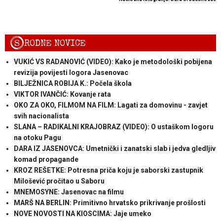
S
RODNE NOVICE
VUKIĆ VS RADANOVIĆ (VIDEO): Kako je metodološki pobijena
revizija povijesti logora Jasenovac
BILJEŽNICA ROBIJA K.: Počela škola
VIKTOR IVANČIĆ: Kovanje rata
OKO ZA OKO, FILMOM NA FILM: Lagati za domovinu - zavjet
svih nacionalista
SLANA – RADIKALNI KRAJOBRAZ (VIDEO): O ustaškom logoru
na otoku Pagu
DARA IZ JASENOVCA: Umetnički i zanatski slab i jedva gledljiv
komad propagande
KROZ REŠETKE: Potresna priča koju je saborski zastupnik
Milošević pročitao u Saboru
MNEMOSYNE: Jasenovac na filmu
MARŠ NA BERLIN: Primitivno hrvatsko prikrivanje prošlosti
NOVE NOVOSTI NA KIOSCIMA: Jaje umeko