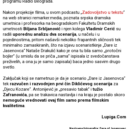
programu Radio Beograda.
Nakon projekcije filma, u svom podcastu „
Zadovoljstvo u tekstu
“
na web stranici remarker.media, poznata srpska dramska
umetnica i profesorka na beogradskom Fakultetu Dramskih
umetnosti
Biljana Srbljanović
i njen kolega
Vladimir Cerić
su
radili
uporednu analizu dva scenarija
, u načelu i u
pojedinostima, pritom našavši nekoliko frapantnih sličnosti tek
minimalno zamaskiranih, što na izjavu scenaristkinje „Dare iz
Jasenovca“ Nataše Drakulić kako je ona tu bila samo „protočni
bojler” (u smislu da se priča „sama” ispisala iz svedočanstava
preživelih, a ona ju je samo zapisala) baca jedno sasvim drugo
svetlo.
Zaključak koji se nametnuo je da je scenario „Dare iz Jasenovca“
tek
razvučen i razvodnjen prvi čin Diklićevog scenarija
za
„Djecu Kozare“. Antonijević je „presavio tabak” i
tužio
Zafranovića
, pa se trakavica nastavlja i na kraju je postalo skoro
nemoguće vrednovati ovaj film samo prema filmskim
kvalitetima
.
Lupiga.Com
Naslovna fotografija: Dara of Jasenovac