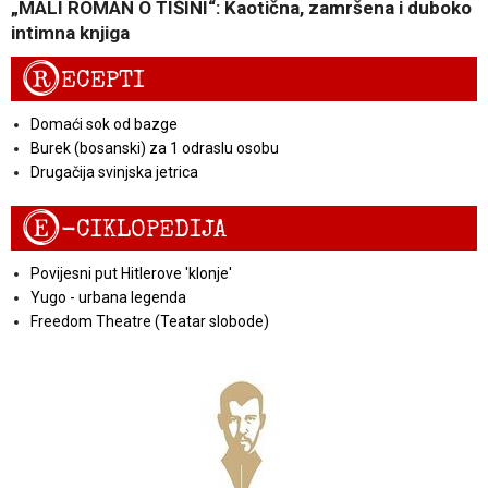
„MALI ROMAN O TIŠINI“: Kaotična, zamršena i duboko
intimna knjiga
R
ECEPTI
Domaći sok od bazge
Burek (bosanski) za 1 odraslu osobu
Drugačija svinjska jetrica
E
-CIKLOPEDIJA
Povijesni put Hitlerove 'klonje'
Yugo - urbana legenda
Freedom Theatre (Teatar slobode)