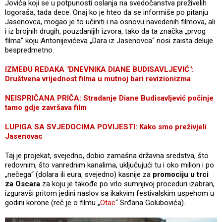
Jovića koji se u potpunosti oslanja na svedočanstva preživelih
logoraša, tada dece. Onaj ko je hteo da se informiše po pitanju
Jasenovca, mogao je to učiniti i na osnovu navedenih filmova, ali
i iz brojnih drugih, pouzdanijih izvora, tako da ta značka „prvog
filma” koju Antonijevićeva „Dara iz Jasenovca“ nosi zaista deluje
bespredmetno.
IZMEĐU REDAKA "DNEVNIKA DIANE BUDISAVLJEVIĆ":
Društvena vrijednost filma u mutnoj bari revizionizma
NEISPRIČANA PRIČA: Stradanje Diane Budisavljević počinje
tamo gdje završava film
LUPIGA SA SVJEDOCIMA POVIJESTI: Kako smo preživjeli
Jasenovac
Taj je projekat, svejedno, dobio zamašna državna sredstva, što
redovnim, što vanrednim kanalima, uključujući tu i oko milion i po
„nečega“ (dolara ili eura, svejedno) kasnije za
promociju u trci
za Oscara
za koju je takođe po vrlo sumnjivoj proceduri izabran,
izguravši pritom jedini naslov sa ikakvim festivalskim uspehom u
godini korone (reč je o filmu „
Otac
“ Srđana Golubovića).