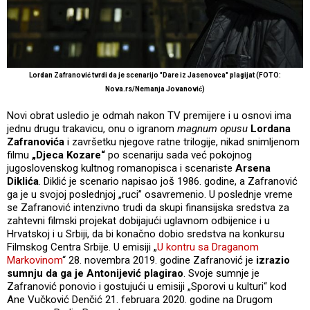
Lordan Zafranović tvrdi da je scenarijo "Dare iz Jasenovca" plagijat (FOTO:
Nova.rs/Nemanja Jovanović)
Novi obrat usledio je odmah nakon TV premijere i u osnovi ima
jednu drugu trakavicu, onu o igranom
magnum opusu
Lordana
Zafranovića
i završetku njegove ratne trilogije, nikad snimljenom
filmu
„Djeca Kozare“
po scenariju sada već pokojnog
jugoslovenskog kultnog romanopisca i scenariste
Arsena
Diklića
. Diklić je scenario napisao još 1986. godine, a Zafranović
ga je u svojoj poslednjoj „ruci” osavremenio. U poslednje vreme
se Zafranović intenzivno trudi da skupi finansijska sredstva za
zahtevni filmski projekat dobijajući uglavnom odbijenice i u
Hrvatskoj i u Srbiji, da bi konačno dobio sredstva na konkursu
Filmskog Centra Srbije. U emisiji „
U kontru sa Draganom
Markovinom
“ 28. novembra 2019. godine Zafranović je
izrazio
sumnju da ga je Antonijević plagirao
. Svoje sumnje je
Zafranović ponovio i gostujući u emisiji „Sporovi u kulturi“ kod
Ane Vučković Denčić 21. februara 2020. godine na Drugom