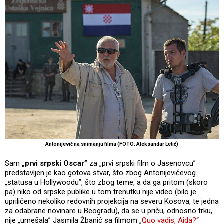
Antonijević na snimanju filma (FOTO: Aleksandar Letić)
Sam
„prvi srpski Oscar”
za „prvi srpski film o Jasenovcu”
predstavljen je kao gotova stvar, što zbog Antonijevićevog
„statusa u Hollywoodu”, što zbog teme, a da ga pritom (skoro
pa) niko od srpske publike u tom trenutku nije video (bilo je
upriličeno nekoliko redovnih projekcija na severu Kosova, te jedna
za odabrane novinare u Beogradu), da se u priču, odnosno trku,
nije „umešala” Jasmila Žbanić sa filmom „
Quo vadis, Aida?
“