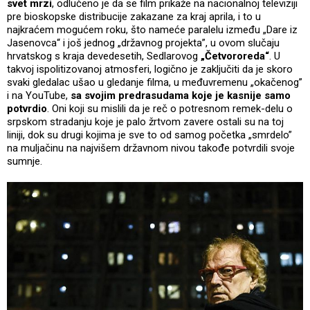
svet mrzi
, odlučeno je da se film prikaže na nacionalnoj televiziji
pre bioskopske distribucije zakazane za kraj aprila, i to u
najkraćem mogućem roku, što nameće paralelu između „Dare iz
Jasenovca“ i još jednog „državnog projekta”, u ovom slučaju
hrvatskog s kraja devedesetih, Sedlarovog
„Četvororeda“
. U
takvoj ispolitizovanoj atmosferi, logično je zaključiti da je skoro
svaki gledalac ušao u gledanje filma, u međuvremenu „okačenog”
i na YouTube,
sa svojim predrasudama koje je kasnije samo
potvrdio
. Oni koji su mislili da je reč o potresnom remek-delu o
srpskom stradanju koje je palo žrtvom zavere ostali su na toj
liniji, dok su drugi kojima je sve to od samog početka „smrdelo”
na muljačinu na najvišem državnom nivou takođe potvrdili svoje
sumnje.