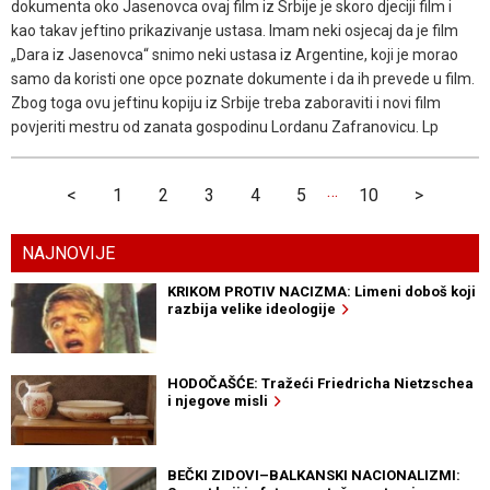
dokumenta oko Jasenovca ovaj film iz Srbije je skoro djeciji film i
kao takav jeftino prikazivanje ustasa. Imam neki osjecaj da je film
„Dara iz Jasenovca“ snimo neki ustasa iz Argentine, koji je morao
samo da koristi one opce poznate dokumente i da ih prevede u film.
Zbog toga ovu jeftinu kopiju iz Srbije treba zaboraviti i novi film
povjeriti mestru od zanata gospodinu Lordanu Zafranovicu. Lp
…
<
1
2
3
4
5
10
>
NAJNOVIJE
KRIKOM PROTIV NACIZMA: Limeni doboš koji
razbija velike ideologije
HODOČAŠĆE: Tražeći Friedricha Nietzschea
i njegove misli
BEČKI ZIDOVI–BALKANSKI NACIONALIZMI: