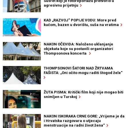
Susret koji je fotoreportažu pretvorio u
agresivnu prijetnju
KAD „RAZVOJ“ POPIJE VODU: More pred
kućom, bazen u dvorištu, suša na vratima
NAKON OČEVIDA: Naloženo uklanjanje
objekata koje su postavili organizatori
Thompsonova koncerta
THOMPSONOVI ŠATORI NAD ŽRTVAMA
FAŠISTA: „Oni očito mogu raditi štogod žele“
ŽUTA PISMA: Kritički film koji nije mogao biti
snimljen u Turskoj
NAKON ISKORAKA CRNE GORE: „Vrijeme je da
i Hrvatska razgovara o utjecaju
menstruacije na radni život žena“