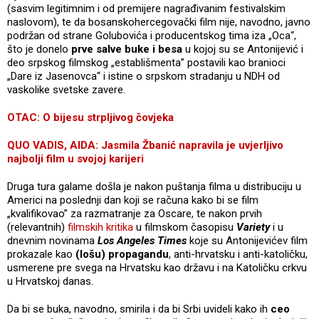
(sasvim legitimnim i od premijere nagrađivanim festivalskim
naslovom), te da bosanskohercegovački film nije, navodno, javno
podržan od strane Golubovića i producentskog tima iza „Oca“,
što je donelo
prve salve buke i besa
u kojoj su se Antonijević i
deo srpskog filmskog „establišmenta” postavili kao branioci
„Dare iz Jasenovca“ i istine o srpskom stradanju u NDH od
vaskolike svetske zavere.
OTAC: O bijesu strpljivog čovjeka
QUO VADIS, AIDA: Jasmila Žbanić napravila je uvjerljivo
najbolji film u svojoj karijeri
Druga tura galame došla je nakon puštanja filma u distribuciju u
Americi na poslednji dan koji se računa kako bi se film
„kvalifikovao” za razmatranje za Oscare, te nakon prvih
(relevantnih)
filmskih kritika
u filmskom časopisu
Variety
i u
dnevnim novinama
Los Angeles Times
koje su Antonijevićev film
prokazale kao
(lošu) propagandu
, anti-hrvatsku i anti-katoličku,
usmerene pre svega na Hrvatsku kao državu i na Katoličku crkvu
u Hrvatskoj danas.
Da bi se buka, navodno, smirila i da bi Srbi uvideli kako ih
ceo