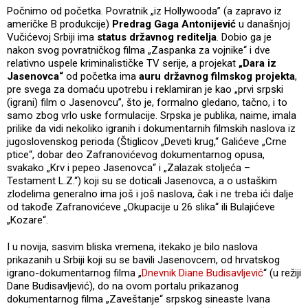
Počnimo od početka. Povratnik „iz Hollywooda” (a zapravo iz
američke B produkcije)
Predrag Gaga Antonijević
u današnjoj
Vučićevoj Srbiji ima
status državnog reditelja
. Dobio ga je
nakon svog povratničkog filma „Zaspanka za vojnike“ i dve
relativno uspele kriminalističke TV serije, a projekat
„Dara iz
Jasenovca“
od početka ima
auru državnog filmskog projekta
,
pre svega za domaću upotrebu i reklamiran je kao „prvi srpski
(igrani) film o Jasenovcu”, što je, formalno gledano, tačno, i to
samo zbog vrlo uske formulacije. Srpska je publika, naime, imala
prilike da vidi nekoliko igranih i dokumentarnih filmskih naslova iz
jugoslovenskog perioda (Štiglicov „Deveti krug,“ Galićeve „Crne
ptice“, dobar deo Zafranovićevog dokumentarnog opusa,
svakako „Krv i pepeo Jasenovca“ i „Zalazak stoljeća –
Testament L.Z.“) koji su se doticali Jasenovca, a o ustaškim
zlodelima generalno ima još i još naslova, čak i ne treba ići dalje
od takođe Zafranovićeve „Okupacije u 26 slika“ ili Bulajićeve
„Kozare“.
I u novija, sasvim bliska vremena, itekako je bilo naslova
prikazanih u Srbiji koji su se bavili Jasenovcem, od hrvatskog
igrano-dokumentarnog filma „
Dnevnik Diane Budisavljević
“ (u režiji
Dane Budisavljević), do na ovom portalu prikazanog
dokumentarnog filma „Zaveštanje“ srpskog sineaste Ivana