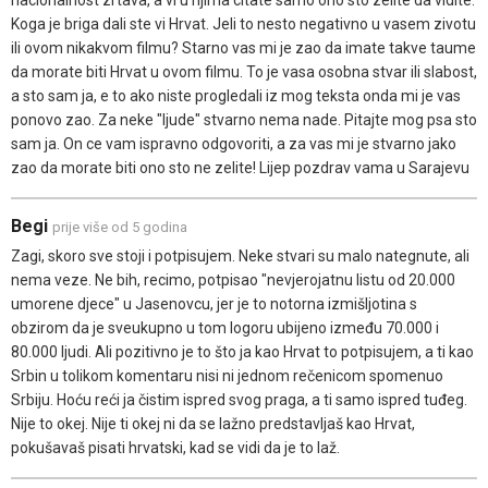
Koga je briga dali ste vi Hrvat. Jeli to nesto negativno u vasem zivotu
ili ovom nikakvom filmu? Starno vas mi je zao da imate takve taume
da morate biti Hrvat u ovom filmu. To je vasa osobna stvar ili slabost,
a sto sam ja, e to ako niste progledali iz mog teksta onda mi je vas
ponovo zao. Za neke "ljude" stvarno nema nade. Pitajte mog psa sto
sam ja. On ce vam ispravno odgovoriti, a za vas mi je stvarno jako
zao da morate biti ono sto ne zelite! Lijep pozdrav vama u Sarajevu
Begi
prije više od 5 godina
Zagi, skoro sve stoji i potpisujem. Neke stvari su malo nategnute, ali
nema veze. Ne bih, recimo, potpisao "nevjerojatnu listu od 20.000
umorene djece" u Jasenovcu, jer je to notorna izmišljotina s
obzirom da je sveukupno u tom logoru ubijeno između 70.000 i
80.000 ljudi. Ali pozitivno je to što ja kao Hrvat to potpisujem, a ti kao
Srbin u tolikom komentaru nisi ni jednom rečenicom spomenuo
Srbiju. Hoću reći ja čistim ispred svog praga, a ti samo ispred tuđeg.
Nije to okej. Nije ti okej ni da se lažno predstavljaš kao Hrvat,
pokušavaš pisati hrvatski, kad se vidi da je to laž.