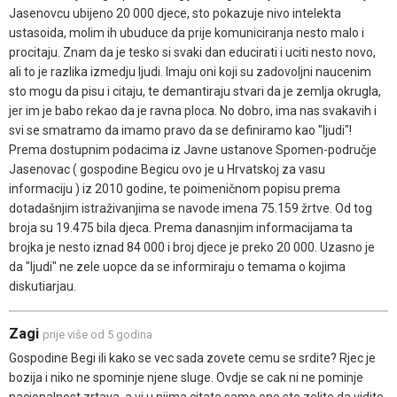
Jasenovcu ubijeno 20 000 djece, sto pokazuje nivo intelekta
ustasoida, molim ih ubuduce da prije komuniciranja nesto malo i
procitaju. Znam da je tesko si svaki dan educirati i uciti nesto novo,
ali to je razlika izmedju ljudi. Imaju oni koji su zadovoljni naucenim
sto mogu da pisu i citaju, te demantiraju stvari da je zemlja okrugla,
jer im je babo rekao da je ravna ploca. No dobro, ima nas svakavih i
svi se smatramo da imamo pravo da se definiramo kao "ljudi"!
Prema dostupnim podacima iz Javne ustanove Spomen-područje
Jasenovac ( gospodine Begicu ovo je u Hrvatskoj za vasu
informaciju ) iz 2010 godine, te poimeničnom popisu prema
dotadašnjim istraživanjima se navode imena 75.159 žrtve. Od tog
broja su 19.475 bila djeca. Prema danasnjim informacijama ta
brojka je nesto iznad 84 000 i broj djece je preko 20 000. Uzasno je
da "ljudi" ne zele uopce da se informiraju o temama o kojima
diskutiarjau.
Zagi
prije više od 5 godina
Gospodine Begi ili kako se vec sada zovete cemu se srdite? Rjec je
bozija i niko ne spominje njene sluge. Ovdje se cak ni ne pominje
nacionalnost zrtava, a vi u njima citate samo ono sto zelite da vidite.