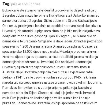
Zagi
prije više od 5 godina
Bukovica vi ste stvarno neki idealist u ocekivanju da jedna ulica u
Zagrebu dobije naziv heroine iz II svjetkog rata? Ja koliko znam su
samo dva parka u Zagrebu i Sisku dobio ime Dijane Budisavljevic
Obexer uz protivljenje lokalnih ustasoida i naravno katolicke crkve u
Hrvatskoj. Na stranici Lupige sam citao da je bilo nekih inicijativa za
dodjelom imena ulice gospodji Dijani u Zagrebu, ali nisam cuo do
danas da je to uradjeno. Smjjesno je da je jedan Schindler poznat po
spasavanju 1.200 Jevreja, a jedna Dijana Budisavljevic Obexer za
spavanje oko 12.000 djece nepoznata. Mozda je problem u krvnim
zrncima djece koja su spasena, a nisu trebali biti, prema misljenju
danasnjih vlastodrzaca u Hrvatskoj. Sto ocekivati u danasnjoj
Hrvatskoj ciji bivsi predsjednik Mesic urlice u ustaskoj masi u
Australiji da je Hrvatska pobjedila dva puta u II svjetskom ratu?
Jednom 1941 uz sile osovine i ustasa i drugi put 1945 na krilima
naroda ciju su djecu umorile ustase u Jasenovcu i okolnim logorima.
Pomak su filmovi koji se u zadnje vrijeme prikazuju, kao sto vi
navodite o heroini Dijani Obexer, ali i dalje je jedan veliki hrvatski
muk. Film je prikazan i nakon njega velika sutnja kao i da nije
prikazan. Jednostavno Hrvatska jos nije spremna da se izvuce iz