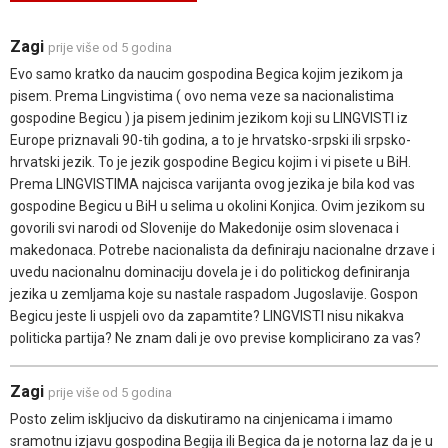
Zagi
prije više od 5 godina
Evo samo kratko da naucim gospodina Begica kojim jezikom ja
pisem. Prema Lingvistima ( ovo nema veze sa nacionalistima
gospodine Begicu ) ja pisem jedinim jezikom koji su LINGVISTI iz
Europe priznavali 90-tih godina, a to je hrvatsko-srpski ili srpsko-
hrvatski jezik. To je jezik gospodine Begicu kojim i vi pisete u BiH.
Prema LINGVISTIMA najcisca varijanta ovog jezika je bila kod vas
gospodine Begicu u BiH u selima u okolini Konjica. Ovim jezikom su
govorili svi narodi od Slovenije do Makedonije osim slovenaca i
makedonaca. Potrebe nacionalista da definiraju nacionalne drzave i
uvedu nacionalnu dominaciju dovela je i do politickog definiranja
jezika u zemljama koje su nastale raspadom Jugoslavije. Gospon
Begicu jeste li uspjeli ovo da zapamtite? LINGVISTI nisu nikakva
politicka partija? Ne znam dali je ovo previse komplicirano za vas?
Zagi
prije više od 5 godina
Posto zelim iskljucivo da diskutiramo na cinjenicama i imamo
sramotnu izjavu gospodina Begija ili Begica da je notorna laz da je u