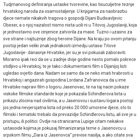
Tudjmanovog definiranja ustaske tvorevine, kao tisuculjetne teznje
hrvatskog naroda za osamostaljenje. U knjigama za naobrazbu
djece nemate nikakvih tragova o gospodji Dijani Budisavljevic
Obexer, a o njoj nazalost nismo nista ucili ni u Titovoj Jugoslaviji, koja
je jednostavno ove cinjenice zatvorila za mase. Tuzno i uzasno za
sve strane i najtuznije zbog heroine Dijane. Na kraju po ovom pitanju
postoji jedan veliki znak jednakosti izmedju ustasa-Titove
Jugoslavije- danasnje Hrvatske, jer su je svi pokusali zaboraviti.
Moramo ipak reci da se u zadnje dvije godine nesto pomalo pokrece
stidljivo u Hrvatskoj, te je tako i dokumentarni film o Dijanijoj listi
ugledao svjetlo dana. Nadam se samo da ce neko imati hrabrosti u
Hrvatskoj i angazirati gospodina Lordana Zafranovica da u ime
Hrvatske napravi film o logoru Jasenovac, te na taj nacin pokaze
viskoke filmske standarde koje je pokazala Schindlerova lista u
prikazu zlocina nad civilima, a u Jasenovcu i sustavu logara postoji
jos jedna nevjerojatna lista od preko 20 000 umorene djece, sto bi
filmski i tematski trebalo da prevazidje Schindlerovu listu, ali sve je u
pristupu, ili politici. Ovdje na stranicama Lupige citam nekakve
ustasoide kojima je pokusaj filmaniziranja teme o Jasenovcu u
srpskom filmu „Dara iz Jasenovca“ previse nasilja, a ako citate sva