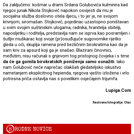
Da zaključimo: košmar u drami Srdana Golubovića kulminira kad
njegov junak Nikola Stojković napokon osvijesti da mu je
socijalna služba doslovno otela djecu, i to jer je, ne svojom
krivnjom, siromašan. Stojković, pojedinac uzastopno poništavan
u svim svojim suštinskim ulogama, radnika, hranitelja obitelji,
naposljetku i roditelja, predstavlja nam se isprva kao posramljen i
šutljiv muškarac koji svoje (pr)osuđujuće sugovornike rijetko
gleda u oči, skuplja ramena pred bezličnim birokratima kao da je
sam kriv za apsurd koji ga je snašao. Blazirani činovnici,
međutim, nisu računali s gnjevom tog pristojnog čovjeka i s time
da će ga gomila birokratskih poniženja samo osnažiti
. Iako
nam Golubović neće naprečac olakšati gledateljsko iskustvo
nametanjem eksplicitnog hepienda, njegova vješto izložena i vrlo
potresna priča ostavlja nas s povelikim osjećajem trijumfa.
Lupiga.Com
Naslovna fotografija: Otac
S
RODNE NOVICE