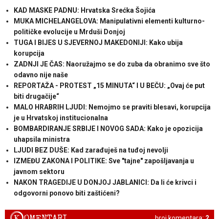
KAD MASKE PADNU: Hrvatska Srećka Šojića
MUKA MICHELANGELOVA: Manipulativni elementi kulturno-
političke evolucije u Mrduši Donjoj
TUGA I BIJES U SJEVERNOJ MAKEDONIJI: Kako ubija
korupcija
ZADNJI JE ČAS: Naoružajmo se do zuba da obranimo sve što
odavno nije naše
REPORTAŽA - PROTEST „15 MINUTA“ I U BEČU: „Ovaj će put
biti drugačije“
MALO HRABRIH LJUDI: Nemojmo se praviti blesavi, korupcija
je u Hrvatskoj institucionalna
BOMBARDIRANJE SRBIJE I NOVOG SADA: Kako je opozicija
uhapsila ministra
LJUDI BEZ DUŠE: Kad zarađuješ na tuđoj nevolji
IZMEĐU ZAKONA I POLITIKE: Sve "tajne" zapošljavanja u
javnom sektoru
NAKON TRAGEDIJE U DONJOJ JABLANICI: Da li će krivci i
odgovorni ponovo biti zaštićeni?
K
OMENTARI
broj komentara:
2