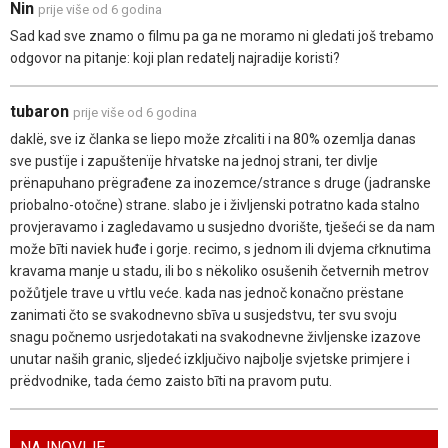
Nin
prije više od 6 godina
Sad kad sve znamo o filmu pa ga ne moramo ni gledati još trebamo
odgovor na pitanje: koji plan redatelj najradije koristi?
tubaron
prije više od 6 godina
daklë, sve iz članka se liepo može zṙcaliti i na 80% ozemlja danas
sve pustïje i zapuštenïje hṙvatske na jednoj strani, ter divlje
prënapuhano prëgrađene za inozemce/strance s druge (jadranske
priobalno-otočne) strane. slabo je i življenski potratno kada stalno
provjeravamo i zagledavamo u susjedno dvorište, tješeći se da nam
može bīti naviek huđe i gorje. recimo, s jednom ili dvjema cṙknutima
kravama manje u stadu, ili bo s nëkoliko osušenih četvernih metrov
požůtjele trave u vṙtlu veće. kada nas jednoč konačno prëstane
zanimati čto se svakodnevno sbīva u susjedstvu, ter svu svoju
snagu počnemo usrjedotakati na svakodnevne življenske izazove
unutar naših granic, sljedeć izključivo najbolje svjetske primjere i
prëdvodnike, tada ćemo zaisto bīti na pravom putu.
NAJNOVIJE