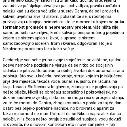
privremeno kažu, jer klinci nisu znali kako doći do tate. Njemu
zasad sve još djeluje shvatljivo pa i prihvatljivo, pravila međutim
nalažu, kad su djeca već ušla u sustav Centra, da se i provjeri u
kakvim uvjetima žive. U slabim, pokazat će se, s roditeljima
preživljavaju u krajnjoj neimaštini, i to je moment u kojem se
puka
formalnost promeće u nepremostiv problem
, više ništa nije
samo po sebi razumljivo, kreće kalvarija bespomoćnog pojedinca
kojem se sistem upleo u život, a upravo je sistem,
samozadovoljno isceren, trom i kvaran, odgovoran što je s
Nikolinom porodicom tako kako već je.
Gledatelj je van sebe jer sa svoje izmještene, povlaštene, ujedno i
posve nemoćne pozicije ne vjeruje da se nitko od socijalnih
radnika ne pita zašto ustvari ta obitelj životari dok automatizirano
popisuju što sve u kućerku nedostaje, struja koja im je isključena
prije dva mjeseca, tekuća voda, bunar se, jasno, ne računa, na
kraju fasada. Službenici vrte glavom, značajno se pogledavaju pa
nešto bilježe, Nikoli se obraćaju sporadično i pokroviteljski, no
dok ne sastave izvještaj, ništa mu ne mogu reći o procjeni stanja,
za to će morati do Centra; zbog izostanka s posla za taj će dan
ostati bez prijeko potrebne nadnice, no birokratski aparat za
takvu minornost ne mari. Potrudit će se Nikola napraviti kako su
naložili, ni iz čega nešto, struju posuditi od susjeda, vodu dovući
iz dvorišta, no s novom kontrolom eto i nove zamjerke – fali