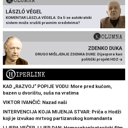
KOLUMNA
LÁSZLÓ VÉGEL
KOMENTAR LÁSZLA VÉGELA: Da li se autokratski
sistem može srušiti pravnim sredstvima?
KOLUMNA
ZDENKO DUKA
DRUGO MIŠLJENJE ZDENKA DUKE: Dijaspora kao
politički projekt HDZ-a
H
IPERLINK
KAD „RAZVOJ“ POPIJE VODU: More pred kućom,
bazen u dvorištu, suša na vratima
VIKTOR IVANČIĆ: Nazad naši
INTERVENCIJA KOJA MIJENJA STVAR: Priča o Hodži
koji je izvukao mrtvog partizanskog komandanta
LIJEPA VEČER, LIJEP DAN: Homoseksploatacijski film