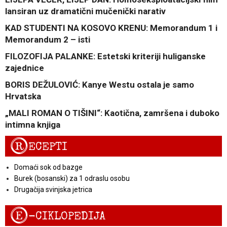
lansiran uz dramatični mučenički narativ
KAD STUDENTI NA KOSOVO KRENU: Memorandum 1 i
Memorandum 2 – isti
FILOZOFIJA PALANKE: Estetski kriteriji huliganske
zajednice
BORIS DEŽULOVIĆ: Kanye Westu ostala je samo
Hrvatska
„MALI ROMAN O TIŠINI“: Kaotična, zamršena i duboko
intimna knjiga
R
ECEPTI
Domaći sok od bazge
Burek (bosanski) za 1 odraslu osobu
Drugačija svinjska jetrica
E
-CIKLOPEDIJA