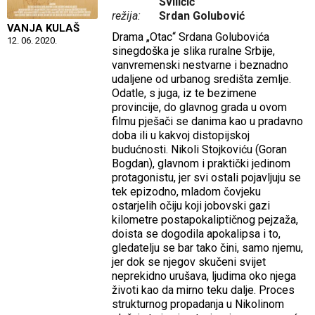
Sviličić
režija:
Srdan Golubović
VANJA KULAŠ
Drama „Otac“ Srdana Golubovića
12. 06. 2020.
sinegdoška je slika ruralne Srbije,
vanvremenski nestvarne i beznadno
udaljene od urbanog središta zemlje.
Odatle, s juga, iz te bezimene
provincije, do glavnog grada u ovom
filmu pješači se danima kao u pradavno
doba ili u kakvoj distopijskoj
budućnosti. Nikoli Stojkoviću (Goran
Bogdan), glavnom i praktički jedinom
protagonistu, jer svi ostali pojavljuju se
tek epizodno, mladom čovjeku
ostarjelih očiju koji jobovski gazi
kilometre postapokaliptičnog pejzaža,
doista se dogodila apokalipsa i to,
gledatelju se bar tako čini, samo njemu,
jer dok se njegov skučeni svijet
neprekidno urušava, ljudima oko njega
životi kao da mirno teku dalje. Proces
strukturnog propadanja u Nikolinom