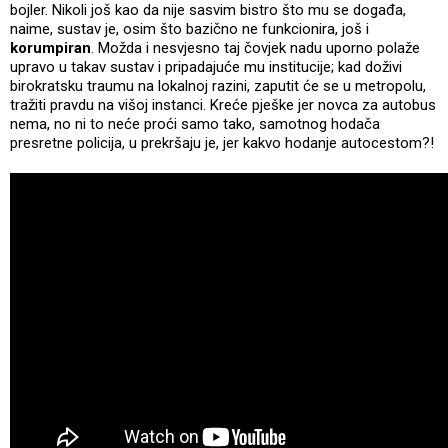
bojler. Nikoli još kao da nije sasvim bistro što mu se događa,
naime, sustav je, osim što bazično ne funkcionira, još i
korumpiran
. Možda i nesvjesno taj čovjek nadu uporno polaže
upravo u takav sustav i pripadajuće mu institucije; kad doživi
birokratsku traumu na lokalnoj razini, zaputit će se u metropolu,
tražiti pravdu na višoj instanci. Kreće pješke jer novca za autobus
nema, no ni to neće proći samo tako, samotnog hodača
presretne policija, u prekršaju je, jer kakvo hodanje autocestom?!