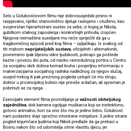
Selo u Golubovićevom filmu nije dobrosusjedski prisno ni
raspjevano, rijetko stanovništvo djeluje raslojeno i otuđeno, kao
svojevrstan hijerarhizirani sustav za sebe, iz kojeg je Nikola,
gubitkom stalnog zaposlenja i konkretnijih prihoda, izopćen.
Njegova neimaština suseljane mu neće spriječiti da ga u
tragikomičnoj epizodi pred kraj filma – opljačkaju. Iz svakog od
tih mahom
neprijateljskih sustava
, oficijelnih i alternativnih,
povremeno ipak bljesnu iskre ljudskosti, policajci ga poštede
kazne i povezu dio puta, od naoko ravnodušnog portira u Centru
za socijalnu skrb dobiva komad kruha i povjerljivu informaciju o
malverzacijama socijalnog radnika nadležnog za njegov slučaj,
susjed mrkog ili pak prezrivog pogleda ustupit će mu struju,
doktor u provincijskoj bolnici nije previše srdačan, ali spreman je
pobrinuti se za njega …
Esencijalni element filma promišljanje je
važnosti obiteljskog
zajedništva
; dok kamera ogoljuje muškarca koji se instinktivno,
gotovo animalno, bori za ono što mu je jedino bitno, Golubović
nam podastire dvije oprečno intonirane minijature. S jedne strane
pogled krijumčara ljudima koji Nikoli predlaže da ga prebaci u
Bosnu nakon što od udomitelja otme vlastitu djecu, jer