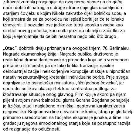
zdravorazumski procjenjuje da ovaj nema šanse na drugačiji
način dobiti ih natrag, a s druge strane daje glas usamljenom
starijem čovjeku s kojim Nikola zakratko dijeli bolničku sobu, a
koji smatra da se za porodicu ne isplati boriti jer će te ionako
iznevjeriti. U pozadini ove jadikovke tutnji seoska svadba kao
simbol novog početka, kao nulta pozicija obitelji u začetku za
koju je vjerojatnije da će biti nesretna nego bilo što drugo.
„Otac“
, dobitnik dvaju priznanja na ovogodišnjem, 70. Berlinaleu,
Nagrade ekumenskog žirija i Nagrade publike, društveno je
realistična drama dardenovskog prosedea koja se s vremenom
pretače u film ceste, pa se tako kritika tranzicije, nasilne
deindustrijalizacije i neiskorjenjive korupcije utiskuje u hipnotičan
narativ nezaustavljivog kretanja i individualne borbe. Prije svega,
dojmljiva je to psihološka minijatura, „film jednog čovjeka“, jer
sporedni se likovi ukazuju tek kao kontrastna podloga za
izoštravanje situacije onog glavnog. Film koji je skoro pa nijem
plijeni svojom neverbalnošću; gluma Gorana Bogdana ponajprije
je fizička, otud i naglašeno mimička i gestovna karakterizacija
njegova lika. Bogdanovo lice u svakom je kadru, stoga je gledatelj
primarno usredotočen na facijalne ekspresije junaka, a time i na
gradaciju njegova emocionalnog stanja koje se postupno razvija
od rezignacije do odlučnosti.