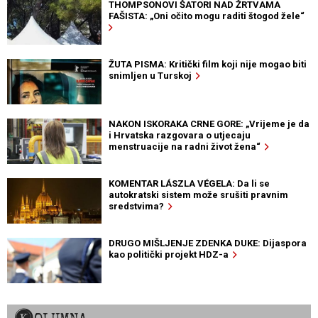
THOMPSONOVI ŠATORI NAD ŽRTVAMA
FAŠISTA: „Oni očito mogu raditi štogod žele“
ŽUTA PISMA: Kritički film koji nije mogao biti
snimljen u Turskoj
NAKON ISKORAKA CRNE GORE: „Vrijeme je da
i Hrvatska razgovara o utjecaju
menstruacije na radni život žena“
KOMENTAR LÁSZLA VÉGELA: Da li se
autokratski sistem može srušiti pravnim
sredstvima?
DRUGO MIŠLJENJE ZDENKA DUKE: Dijaspora
kao politički projekt HDZ-a