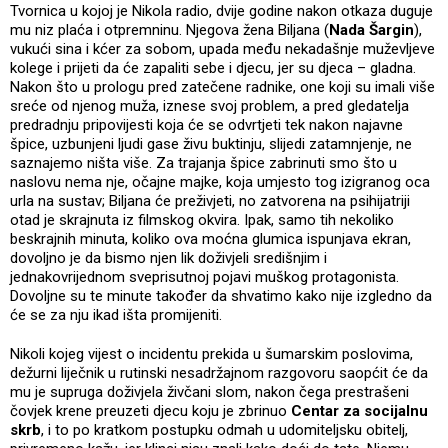
Tvornica u kojoj je Nikola radio, dvije godine nakon otkaza duguje
mu niz plaća i otpremninu. Njegova žena Biljana (
Nada Šargin
),
vukući sina i kćer za sobom, upada među nekadašnje muževljeve
kolege i prijeti da će zapaliti sebe i djecu, jer su djeca – gladna.
Nakon što u prologu pred zatečene radnike, one koji su imali više
sreće od njenog muža, iznese svoj problem, a pred gledatelja
predradnju pripovijesti koja će se odvrtjeti tek nakon najavne
špice, uzbunjeni ljudi gase živu buktinju, slijedi zatamnjenje, ne
saznajemo ništa više. Za trajanja špice zabrinuti smo što u
naslovu nema nje, očajne majke, koja umjesto tog izigranog oca
urla na sustav; Biljana će preživjeti, no zatvorena na psihijatriji
otad je skrajnuta iz filmskog okvira. Ipak, samo tih nekoliko
beskrajnih minuta, koliko ova moćna glumica ispunjava ekran,
dovoljno je da bismo njen lik doživjeli središnjim i
jednakovrijednom sveprisutnoj pojavi muškog protagonista.
Dovoljne su te minute također da shvatimo kako nije izgledno da
će se za nju ikad išta promijeniti.
Nikoli kojeg vijest o incidentu prekida u šumarskim poslovima,
dežurni liječnik u rutinski nesadržajnom razgovoru saopćit će da
mu je supruga doživjela živčani slom, nakon čega prestrašeni
čovjek krene preuzeti djecu koju je zbrinuo
Centar za socijalnu
skrb
, i to po kratkom postupku odmah u udomiteljsku obitelj,