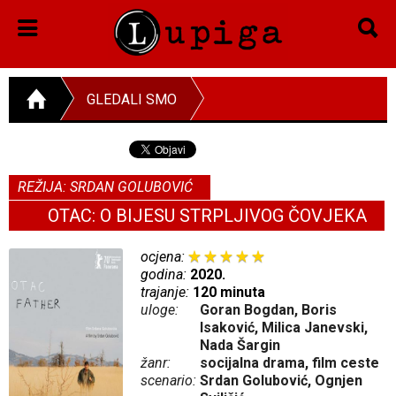
GLEDALI SMO
REŽIJA: SRDAN GOLUBOVIĆ
OTAC: O BIJESU STRPLJIVOG ČOVJEKA
ocjena:
godina:
2020.
trajanje:
120 minuta
uloge:
Goran Bogdan, Boris
Isaković, Milica Janevski,
Nada Šargin
žanr:
socijalna drama, film ceste
scenario:
Srdan Golubović, Ognjen