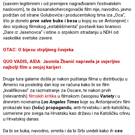
(sasvim legitimnim i od premijere nagrađivanim festivalskim
naslovom), te da bosanskohercegovački film nije, navodno, javno
podržan od strane Golubovića i producentskog tima iza „Oca“,
što je donelo
prve salve buke i besa
u kojoj su se Antonijević i
deo srpskog filmskog „establišmenta” postavili kao branioci
„Dare iz Jasenovca“ i istine o srpskom stradanju u NDH od
vaskolike svetske zavere.
OTAC: O bijesu strpljivog čovjeka
QUO VADIS, AIDA: Jasmila Žbanić napravila je uvjerljivo
najbolji film u svojoj karijeri
Druga tura galame došla je nakon puštanja filma u distribuciju u
Americi na poslednji dan koji se računa kako bi se film
„kvalifikovao” za razmatranje za Oscare, te nakon prvih
(relevantnih)
filmskih kritika
u filmskom časopisu
Variety
i u
dnevnim novinama
Los Angeles Times
koje su Antonijevićev film
prokazale kao
(lošu) propagandu
, anti-hrvatsku i anti-katoličku,
usmerene pre svega na Hrvatsku kao državu i na Katoličku crkvu
u Hrvatskoj danas.
Da bi se buka, navodno, smirila i da bi Srbi uvideli kako ih
ceo