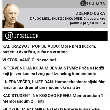
KOLUMNA
ZDENKO DUKA
DRUGO MIŠLJENJE ZDENKA DUKE: Dijaspora kao
politički projekt HDZ-a
H
IPERLINK
KAD „RAZVOJ“ POPIJE VODU: More pred kućom,
bazen u dvorištu, suša na vratima
VIKTOR IVANČIĆ: Nazad naši
INTERVENCIJA KOJA MIJENJA STVAR: Priča o Hodži
koji je izvukao mrtvog partizanskog komandanta
LIJEPA VEČER, LIJEP DAN: Homoseksploatacijski film
lansiran uz dramatični mučenički narativ
KAD STUDENTI NA KOSOVO KRENU: Memorandum 1 i
Memorandum 2 – isti
FILOZOFIJA PALANKE: Estetski kriteriji huliganske