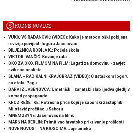
S
RODNE NOVICE
VUKIĆ VS RADANOVIĆ (VIDEO): Kako je metodološki pobijena
revizija povijesti logora Jasenovac
BILJEŽNICA ROBIJA K.: Počela škola
VIKTOR IVANČIĆ: Kovanje rata
OKO ZA OKO, FILMOM NA FILM: Lagati za domovinu - zavjet
svih nacionalista
SLANA – RADIKALNI KRAJOBRAZ (VIDEO): O ustaškom logoru
na otoku Pagu
DARA IZ JASENOVCA: Umetnički i zanatski slab i jedva gledljiv
komad propagande
KROZ REŠETKE: Potresna priča koju je saborski zastupnik
Milošević pročitao u Saboru
MNEMOSYNE: Jasenovac na filmu
MARŠ NA BERLIN: Primitivno hrvatsko prikrivanje prošlosti
NOVE NOVOSTI NA KIOSCIMA: Jaje umeko