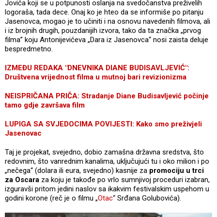
Jovića koji se u potpunosti oslanja na svedočanstva preživelih
logoraša, tada dece. Onaj ko je hteo da se informiše po pitanju
Jasenovca, mogao je to učiniti i na osnovu navedenih filmova, ali
i iz brojnih drugih, pouzdanijih izvora, tako da ta značka „prvog
filma” koju Antonijevićeva „Dara iz Jasenovca“ nosi zaista deluje
bespredmetno.
IZMEĐU REDAKA "DNEVNIKA DIANE BUDISAVLJEVIĆ":
Društvena vrijednost filma u mutnoj bari revizionizma
NEISPRIČANA PRIČA: Stradanje Diane Budisavljević počinje
tamo gdje završava film
LUPIGA SA SVJEDOCIMA POVIJESTI: Kako smo preživjeli
Jasenovac
Taj je projekat, svejedno, dobio zamašna državna sredstva, što
redovnim, što vanrednim kanalima, uključujući tu i oko milion i po
„nečega“ (dolara ili eura, svejedno) kasnije za
promociju u trci
za Oscara
za koju je takođe po vrlo sumnjivoj proceduri izabran,
izguravši pritom jedini naslov sa ikakvim festivalskim uspehom u
godini korone (reč je o filmu „
Otac
“ Srđana Golubovića).