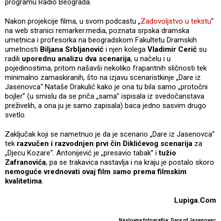
programu Radio Beograda.
Nakon projekcije filma, u svom podcastu „
Zadovoljstvo u tekstu
“
na web stranici remarker.media, poznata srpska dramska
umetnica i profesorka na beogradskom Fakultetu Dramskih
umetnosti
Biljana Srbljanović
i njen kolega
Vladimir Cerić
su
radili
uporednu analizu dva scenarija
, u načelu i u
pojedinostima, pritom našavši nekoliko frapantnih sličnosti tek
minimalno zamaskiranih, što na izjavu scenaristkinje „Dare iz
Jasenovca“ Nataše Drakulić kako je ona tu bila samo „protočni
bojler” (u smislu da se priča „sama” ispisala iz svedočanstava
preživelih, a ona ju je samo zapisala) baca jedno sasvim drugo
svetlo.
Zaključak koji se nametnuo je da je scenario „Dare iz Jasenovca“
tek
razvučen i razvodnjen prvi čin Diklićevog scenarija
za
„Djecu Kozare“. Antonijević je „presavio tabak” i
tužio
Zafranovića
, pa se trakavica nastavlja i na kraju je postalo skoro
nemoguće vrednovati ovaj film samo prema filmskim
kvalitetima
.
Lupiga.Com
Naslovna fotografija: Dara of Jasenovac