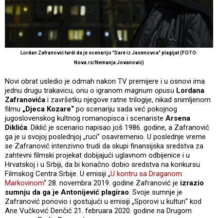
Lordan Zafranović tvrdi da je scenarijo "Dare iz Jasenovca" plagijat (FOTO:
Nova.rs/Nemanja Jovanović)
Novi obrat usledio je odmah nakon TV premijere i u osnovi ima
jednu drugu trakavicu, onu o igranom
magnum opusu
Lordana
Zafranovića
i završetku njegove ratne trilogije, nikad snimljenom
filmu
„Djeca Kozare“
po scenariju sada već pokojnog
jugoslovenskog kultnog romanopisca i scenariste
Arsena
Diklića
. Diklić je scenario napisao još 1986. godine, a Zafranović
ga je u svojoj poslednjoj „ruci” osavremenio. U poslednje vreme
se Zafranović intenzivno trudi da skupi finansijska sredstva za
zahtevni filmski projekat dobijajući uglavnom odbijenice i u
Hrvatskoj i u Srbiji, da bi konačno dobio sredstva na konkursu
Filmskog Centra Srbije. U emisiji „
U kontru sa Draganom
Markovinom
“ 28. novembra 2019. godine Zafranović je
izrazio
sumnju da ga je Antonijević plagirao
. Svoje sumnje je
Zafranović ponovio i gostujući u emisiji „Sporovi u kulturi“ kod
Ane Vučković Denčić 21. februara 2020. godine na Drugom