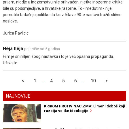
prijem, nigdje u inozemstvu nije prihvaćen, rijetke inozemne kritike
bile su podsmješljive, a hrvatske razorne. To - međutim - nije
pomutilo tadašnju politiku da kroz čitave 90-e nastavi tražiti slične
naslove.
Jurica Pavlicic
Heja heja
prije više od 5 godina
Film je snimljen zbog nastavka i to je već opasna propaganda.
Uživajte.
…
…
<
1
4
5
6
10
>
NAJNOVIJE
KRIKOM PROTIV NACIZMA: Limeni doboš koji
razbija velike ideologije