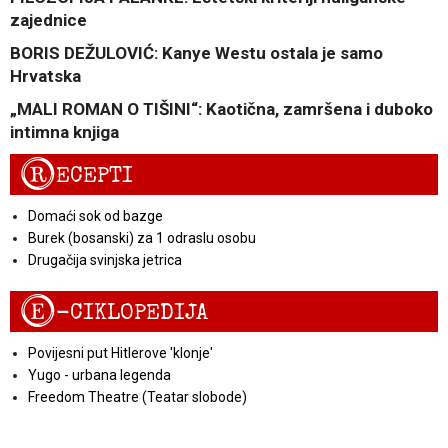
zajednice
BORIS DEŽULOVIĆ: Kanye Westu ostala je samo
Hrvatska
„MALI ROMAN O TIŠINI“: Kaotična, zamršena i duboko
intimna knjiga
R
ECEPTI
Domaći sok od bazge
Burek (bosanski) za 1 odraslu osobu
Drugačija svinjska jetrica
E
-CIKLOPEDIJA
Povijesni put Hitlerove 'klonje'
Yugo - urbana legenda
Freedom Theatre (Teatar slobode)