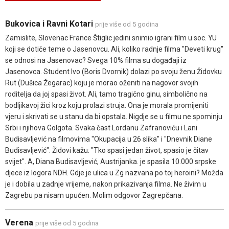
Bukovica i Ravni Kotari
prije više od 5 godina
Zamislite, Slovenac France Štiglic jedini snimio igrani film u soc. YU
koji se dotiče teme o Jasenovcu. Ali, koliko radnje filma "Deveti krug"
se odnosi na Jasenovac? Svega 10% filma su događaji iz
Jasenovca. Student Ivo (Boris Dvornik) dolazi po svoju ženu Židovku
Rut (Dušica Žegarac) koju je morao oženiti na nagovor svojih
roditelja da joj spasi život. Ali, tamo tragično ginu, simbolično na
bodljikavoj žici kroz koju prolazi struja. Ona je morala promijeniti
vjeru i skrivati se u stanu da bi opstala. Nigdje se u filmu ne spominju
Srbi i njihova Golgota. Svaka čast Lordanu Zafranoviću i Lani
Budisavljević na filmovima "Okupacija u 26 slika" i "Dnevnik Diane
Budisavljević". Židovi kažu: "Tko spasi jedan život, spasio je čitav
svijet". A, Diana Budisavljević, Austrijanka. je spasila 10.000 srpske
djece iz logora NDH. Gdje je ulica u Zg nazvana po toj heroini? Možda
je i dobila u zadnje vrijeme, nakon prikazivanja filma. Ne živim u
Zagrebu pa nisam upućen. Molim odgovor Zagrepčana.
Verena
prije više od 5 godina