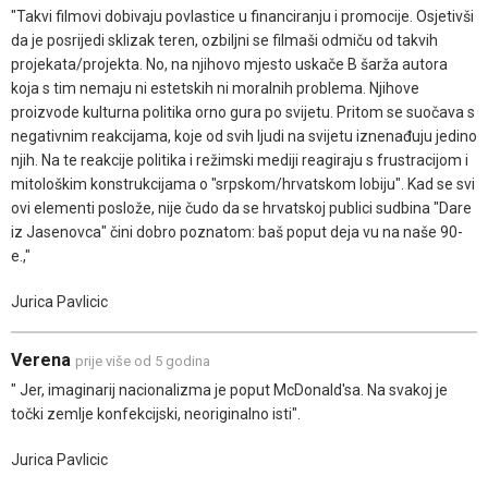
"Takvi filmovi dobivaju povlastice u financiranju i promocije. Osjetivši
da je posrijedi sklizak teren, ozbiljni se filmaši odmiču od takvih
projekata/projekta. No, na njihovo mjesto uskače B šarža autora
koja s tim nemaju ni estetskih ni moralnih problema. Njihove
proizvode kulturna politika orno gura po svijetu. Pritom se suočava s
negativnim reakcijama, koje od svih ljudi na svijetu iznenađuju jedino
njih. Na te reakcije politika i režimski mediji reagiraju s frustracijom i
mitološkim konstrukcijama o "srpskom/hrvatskom lobiju". Kad se svi
ovi elementi poslože, nije čudo da se hrvatskoj publici sudbina "Dare
iz Jasenovca" čini dobro poznatom: baš poput deja vu na naše 90-
e.,"
Jurica Pavlicic
Verena
prije više od 5 godina
" Jer, imaginarij nacionalizma je poput McDonald'sa. Na svakoj je
točki zemlje konfekcijski, neoriginalno isti".
Jurica Pavlicic