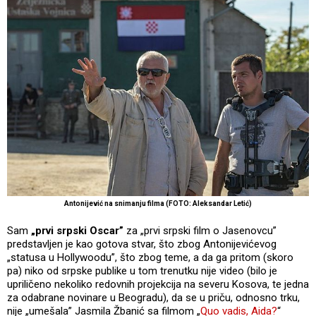
Antonijević na snimanju filma (FOTO: Aleksandar Letić)
Sam
„prvi srpski Oscar”
za „prvi srpski film o Jasenovcu”
predstavljen je kao gotova stvar, što zbog Antonijevićevog
„statusa u Hollywoodu”, što zbog teme, a da ga pritom (skoro
pa) niko od srpske publike u tom trenutku nije video (bilo je
upriličeno nekoliko redovnih projekcija na severu Kosova, te jedna
za odabrane novinare u Beogradu), da se u priču, odnosno trku,
nije „umešala” Jasmila Žbanić sa filmom „
Quo vadis, Aida?
“