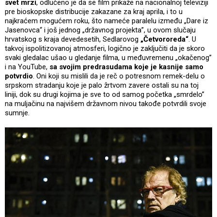
svet mrzi
, odlučeno je da se film prikaže na nacionalnoj televiziji
pre bioskopske distribucije zakazane za kraj aprila, i to u
najkraćem mogućem roku, što nameće paralelu između „Dare iz
Jasenovca“ i još jednog „državnog projekta”, u ovom slučaju
hrvatskog s kraja devedesetih, Sedlarovog
„Četvororeda“
. U
takvoj ispolitizovanoj atmosferi, logično je zaključiti da je skoro
svaki gledalac ušao u gledanje filma, u međuvremenu „okačenog”
i na YouTube,
sa svojim predrasudama koje je kasnije samo
potvrdio
. Oni koji su mislili da je reč o potresnom remek-delu o
srpskom stradanju koje je palo žrtvom zavere ostali su na toj
liniji, dok su drugi kojima je sve to od samog početka „smrdelo”
na muljačinu na najvišem državnom nivou takođe potvrdili svoje
sumnje.