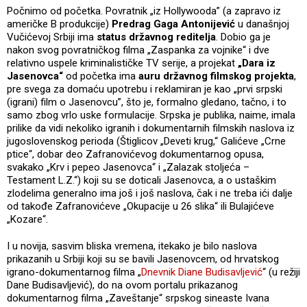
Počnimo od početka. Povratnik „iz Hollywooda” (a zapravo iz
američke B produkcije)
Predrag Gaga Antonijević
u današnjoj
Vučićevoj Srbiji ima
status državnog reditelja
. Dobio ga je
nakon svog povratničkog filma „Zaspanka za vojnike“ i dve
relativno uspele kriminalističke TV serije, a projekat
„Dara iz
Jasenovca“
od početka ima
auru državnog filmskog projekta
,
pre svega za domaću upotrebu i reklamiran je kao „prvi srpski
(igrani) film o Jasenovcu”, što je, formalno gledano, tačno, i to
samo zbog vrlo uske formulacije. Srpska je publika, naime, imala
prilike da vidi nekoliko igranih i dokumentarnih filmskih naslova iz
jugoslovenskog perioda (Štiglicov „Deveti krug,“ Galićeve „Crne
ptice“, dobar deo Zafranovićevog dokumentarnog opusa,
svakako „Krv i pepeo Jasenovca“ i „Zalazak stoljeća –
Testament L.Z.“) koji su se doticali Jasenovca, a o ustaškim
zlodelima generalno ima još i još naslova, čak i ne treba ići dalje
od takođe Zafranovićeve „Okupacije u 26 slika“ ili Bulajićeve
„Kozare“.
I u novija, sasvim bliska vremena, itekako je bilo naslova
prikazanih u Srbiji koji su se bavili Jasenovcem, od hrvatskog
igrano-dokumentarnog filma „
Dnevnik Diane Budisavljević
“ (u režiji
Dane Budisavljević), do na ovom portalu prikazanog
dokumentarnog filma „Zaveštanje“ srpskog sineaste Ivana