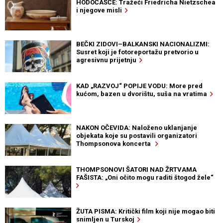
HODOČAŠĆE: Tražeći Friedricha Nietzschea
i njegove misli
BEČKI ZIDOVI–BALKANSKI NACIONALIZMI:
Susret koji je fotoreportažu pretvorio u
agresivnu prijetnju
KAD „RAZVOJ“ POPIJE VODU: More pred
kućom, bazen u dvorištu, suša na vratima
NAKON OČEVIDA: Naloženo uklanjanje
objekata koje su postavili organizatori
Thompsonova koncerta
THOMPSONOVI ŠATORI NAD ŽRTVAMA
FAŠISTA: „Oni očito mogu raditi štogod žele“
ŽUTA PISMA: Kritički film koji nije mogao biti
snimljen u Turskoj