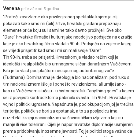
Verena
prije više od 5 godina
"Prateći zavrzlame oko privilegiranog spektakla kojem je cilj
pokazati kako smo mi (bili) žrtve, hrvatski građani prepoznaju
elemente priče koju su i sami ne tako davno proživjeli. Sve oko
"Dare" hrvatske filmaše i kulturnjake neodoljivo podsjeća na ozračje
koje je oko hrvatskog filma vladalo 90-ih. Podsjeća na vrijeme kojeg
se vrijedi prisjetiti: kad smo i mi snimali svoje "Dare".
Tih 90-ih, treba se prisjetiti, Hrvatskom je vladao režim koji je
ideološki i realpolitički bio umnogome sličan današnjem Vučićevom.
Bila je to vlast pod plaštom neospornog autoritarnog vođe
(Tuđmana). Dominantna je ideologija bio nacionalizam, pod ruku s
tim nacionalizmom išlo je i ponešto revizionizma, ali umiješano -
kao i u Vučićevom slučaju - u historiografski "anything goes" u kojem
se iz povijesti kontradiktorno pabirčilo svašta. Tih 90-ih, Hrvatska je
vojno i politički ugrožena. Napadnuta je, pod okupacijom joj je trećina
teritorija, politički se bori za opstanak, a to za posljedicu ima
nuzefekt: krajnji nacionalizam sa šovinističkim izljevima koji su
manje ili više tolerirani. Cijeli je napor hrvatske diplomacije usmjeren
prema pridobivanju inozemne javnosti. Toj je politici stoga važno da