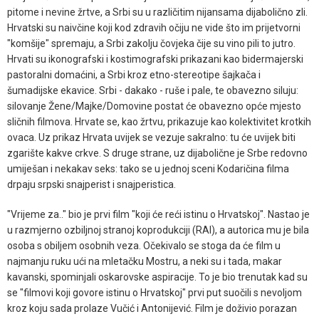
pitome i nevine žrtve, a Srbi su u različitim nijansama dijabolično zli.
Hrvatski su naivčine koji kod zdravih očiju ne vide što im prijetvorni
"komšije" spremaju, a Srbi zakolju čovjeka čije su vino pili to jutro.
Hrvati su ikonografski i kostimografski prikazani kao bidermajerski
pastoralni domaćini, a Srbi kroz etno-stereotipe šajkača i
šumadijske ekavice. Srbi - dakako - ruše i pale, te obavezno siluju:
silovanje Žene/Majke/Domovine postat će obavezno opće mjesto
sličnih filmova. Hrvate se, kao žrtvu, prikazuje kao kolektivitet krotkih
ovaca. Uz prikaz Hrvata uvijek se vezuje sakralno: tu će uvijek biti
zgarište kakve crkve. S druge strane, uz dijabolične je Srbe redovno
umiješan i nekakav seks: tako se u jednoj sceni Kodaričina filma
drpaju srpski snajperist i snajperistica.
"Vrijeme za.." bio je prvi film "koji će reći istinu o Hrvatskoj". Nastao je
u razmjerno ozbiljnoj stranoj koprodukciji (RAI), a autorica mu je bila
osoba s obiljem osobnih veza. Očekivalo se stoga da će film u
najmanju ruku ući na mletačku Mostru, a neki su i tada, makar
kavanski, spominjali oskarovske aspiracije. To je bio trenutak kad su
se "filmovi koji govore istinu o Hrvatskoj" prvi put suočili s nevoljom
kroz koju sada prolaze Vučić i Antonijević. Film je doživio porazan