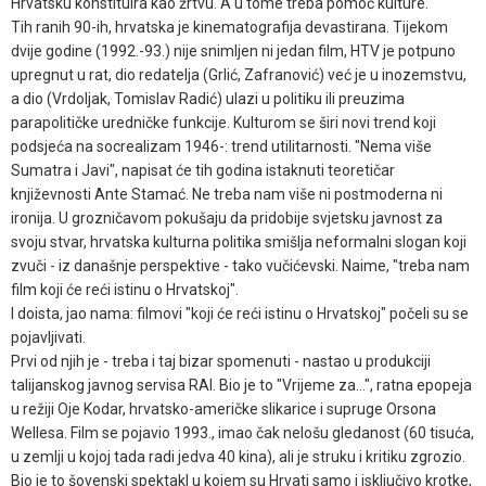
Hrvatsku konstituira kao žrtvu. A u tome treba pomoć kulture.
Tih ranih 90-ih, hrvatska je kinematografija devastirana. Tijekom
dvije godine (1992.-93.) nije snimljen ni jedan film, HTV je potpuno
upregnut u rat, dio redatelja (Grlić, Zafranović) već je u inozemstvu,
a dio (Vrdoljak, Tomislav Radić) ulazi u politiku ili preuzima
parapolitičke uredničke funkcije. Kulturom se širi novi trend koji
podsjeća na socrealizam 1946-: trend utilitarnosti. "Nema više
Sumatra i Javi", napisat će tih godina istaknuti teoretičar
književnosti Ante Stamać. Ne treba nam više ni postmoderna ni
ironija. U grozničavom pokušaju da pridobije svjetsku javnost za
svoju stvar, hrvatska kulturna politika smišlja neformalni slogan koji
zvuči - iz današnje perspektive - tako vučićevski. Naime, "treba nam
film koji će reći istinu o Hrvatskoj".
I doista, jao nama: filmovi "koji će reći istinu o Hrvatskoj" počeli su se
pojavljivati.
Prvi od njih je - treba i taj bizar spomenuti - nastao u produkciji
talijanskog javnog servisa RAI. Bio je to "Vrijeme za…", ratna epopeja
u režiji Oje Kodar, hrvatsko-američke slikarice i supruge Orsona
Wellesa. Film se pojavio 1993., imao čak nelošu gledanost (60 tisuća,
u zemlji u kojoj tada radi jedva 40 kina), ali je struku i kritiku zgrozio.
Bio je to šovenski spektakl u kojem su Hrvati samo i isključivo krotke,