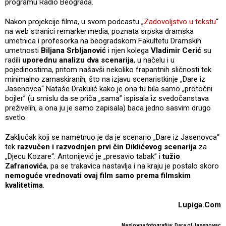
programu Radio Beograda.
Nakon projekcije filma, u svom podcastu „
Zadovoljstvo u tekstu
“
na web stranici remarker.media, poznata srpska dramska
umetnica i profesorka na beogradskom Fakultetu Dramskih
umetnosti
Biljana Srbljanović
i njen kolega
Vladimir Cerić
su
radili
uporednu analizu dva scenarija
, u načelu i u
pojedinostima, pritom našavši nekoliko frapantnih sličnosti tek
minimalno zamaskiranih, što na izjavu scenaristkinje „Dare iz
Jasenovca“ Nataše Drakulić kako je ona tu bila samo „protočni
bojler” (u smislu da se priča „sama” ispisala iz svedočanstava
preživelih, a ona ju je samo zapisala) baca jedno sasvim drugo
svetlo.
Zaključak koji se nametnuo je da je scenario „Dare iz Jasenovca“
tek
razvučen i razvodnjen prvi čin Diklićevog scenarija
za
„Djecu Kozare“. Antonijević je „presavio tabak” i
tužio
Zafranovića
, pa se trakavica nastavlja i na kraju je postalo skoro
nemoguće vrednovati ovaj film samo prema filmskim
kvalitetima
.
Lupiga.Com
Naslovna fotografija: Dara of Jasenovac