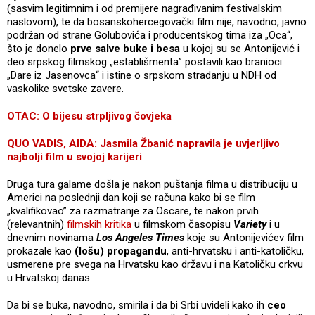
(sasvim legitimnim i od premijere nagrađivanim festivalskim
naslovom), te da bosanskohercegovački film nije, navodno, javno
podržan od strane Golubovića i producentskog tima iza „Oca“,
što je donelo
prve salve buke i besa
u kojoj su se Antonijević i
deo srpskog filmskog „establišmenta” postavili kao branioci
„Dare iz Jasenovca“ i istine o srpskom stradanju u NDH od
vaskolike svetske zavere.
OTAC: O bijesu strpljivog čovjeka
QUO VADIS, AIDA: Jasmila Žbanić napravila je uvjerljivo
najbolji film u svojoj karijeri
Druga tura galame došla je nakon puštanja filma u distribuciju u
Americi na poslednji dan koji se računa kako bi se film
„kvalifikovao” za razmatranje za Oscare, te nakon prvih
(relevantnih)
filmskih kritika
u filmskom časopisu
Variety
i u
dnevnim novinama
Los Angeles Times
koje su Antonijevićev film
prokazale kao
(lošu) propagandu
, anti-hrvatsku i anti-katoličku,
usmerene pre svega na Hrvatsku kao državu i na Katoličku crkvu
u Hrvatskoj danas.
Da bi se buka, navodno, smirila i da bi Srbi uvideli kako ih
ceo