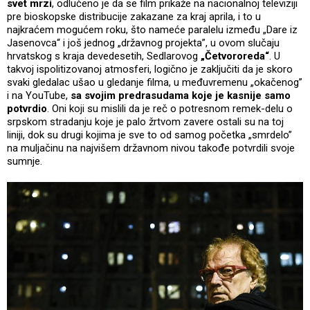
svet mrzi
, odlučeno je da se film prikaže na nacionalnoj televiziji
pre bioskopske distribucije zakazane za kraj aprila, i to u
najkraćem mogućem roku, što nameće paralelu između „Dare iz
Jasenovca“ i još jednog „državnog projekta”, u ovom slučaju
hrvatskog s kraja devedesetih, Sedlarovog
„Četvororeda“
. U
takvoj ispolitizovanoj atmosferi, logično je zaključiti da je skoro
svaki gledalac ušao u gledanje filma, u međuvremenu „okačenog”
i na YouTube,
sa svojim predrasudama koje je kasnije samo
potvrdio
. Oni koji su mislili da je reč o potresnom remek-delu o
srpskom stradanju koje je palo žrtvom zavere ostali su na toj
liniji, dok su drugi kojima je sve to od samog početka „smrdelo”
na muljačinu na najvišem državnom nivou takođe potvrdili svoje
sumnje.