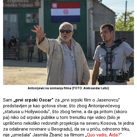
Antonijević na snimanju filma (FOTO: Aleksandar Letić)
Sam
„prvi srpski Oscar”
za „prvi srpski film o Jasenovcu”
predstavljen je kao gotova stvar, što zbog Antonijevićevog
„statusa u Hollywoodu”, što zbog teme, a da ga pritom (skoro
pa) niko od srpske publike u tom trenutku nije video (bilo je
upriličeno nekoliko redovnih projekcija na severu Kosova, te jedna
za odabrane novinare u Beogradu), da se u priču, odnosno trku,
nije „umešala” Jasmila Žbanić sa filmom „
Quo vadis, Aida?
“