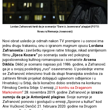
Lordan Zafranović tvrdi da je scenarijo "Dare iz Jasenovca" plagijat (FOTO:
Nova.rs/Nemanja Jovanović)
Novi obrat usledio je odmah nakon TV premijere i u osnovi ima
jednu drugu trakavicu, onu o igranom
magnum opusu
Lordana
Zafranovića
i završetku njegove ratne trilogije, nikad snimljenom
filmu
„Djeca Kozare“
po scenariju sada već pokojnog
jugoslovenskog kultnog romanopisca i scenariste
Arsena
Diklića
. Diklić je scenario napisao još 1986. godine, a Zafranović
ga je u svojoj poslednjoj „ruci” osavremenio. U poslednje vreme
se Zafranović intenzivno trudi da skupi finansijska sredstva za
zahtevni filmski projekat dobijajući uglavnom odbijenice i u
Hrvatskoj i u Srbiji, da bi konačno dobio sredstva na konkursu
Filmskog Centra Srbije. U emisiji „
U kontru sa Draganom
Markovinom
“ 28. novembra 2019. godine Zafranović je
izrazio
sumnju da ga je Antonijević plagirao
. Svoje sumnje je
Zafranović ponovio i gostujući u emisiji „Sporovi u kulturi“ kod
Ane Vučković Denčić 21. februara 2020. godine na Drugom