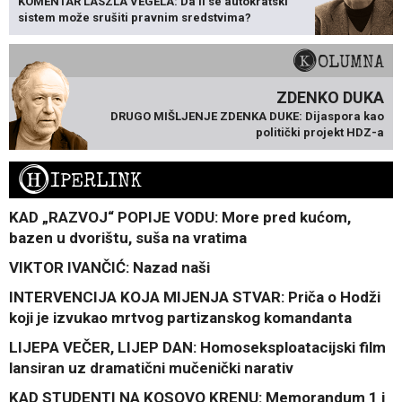
KOMENTAR LÁSZLA VÉGELA: Da li se autokratski
sistem može srušiti pravnim sredstvima?
KOLUMNA
ZDENKO DUKA
DRUGO MIŠLJENJE ZDENKA DUKE: Dijaspora kao
politički projekt HDZ-a
H
IPERLINK
KAD „RAZVOJ“ POPIJE VODU: More pred kućom,
bazen u dvorištu, suša na vratima
VIKTOR IVANČIĆ: Nazad naši
INTERVENCIJA KOJA MIJENJA STVAR: Priča o Hodži
koji je izvukao mrtvog partizanskog komandanta
LIJEPA VEČER, LIJEP DAN: Homoseksploatacijski film
lansiran uz dramatični mučenički narativ
KAD STUDENTI NA KOSOVO KRENU: Memorandum 1 i