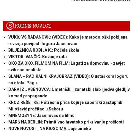
S
RODNE NOVICE
VUKIĆ VS RADANOVIĆ (VIDEO): Kako je metodološki pobijena
revizija povijesti logora Jasenovac
BILJEŽNICA ROBIJA K.: Počela škola
VIKTOR IVANČIĆ: Kovanje rata
OKO ZA OKO, FILMOM NA FILM: Lagati za domovinu - zavjet
svih nacionalista
SLANA – RADIKALNI KRAJOBRAZ (VIDEO): O ustaškom logoru
na otoku Pagu
DARA IZ JASENOVCA: Umetnički i zanatski slab i jedva gledljiv
komad propagande
KROZ REŠETKE: Potresna priča koju je saborski zastupnik
Milošević pročitao u Saboru
MNEMOSYNE: Jasenovac na filmu
MARŠ NA BERLIN: Primitivno hrvatsko prikrivanje prošlosti
NOVE NOVOSTI NA KIOSCIMA: Jaje umeko