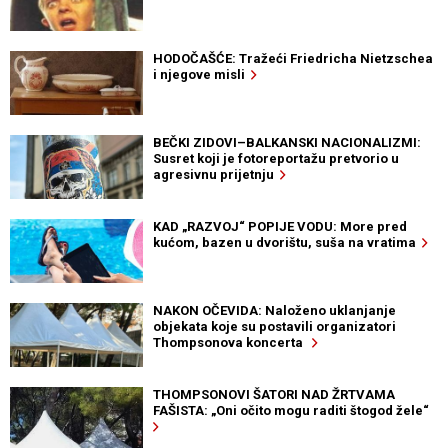
HODOČAŠĆE: Tražeći Friedricha Nietzschea
i njegove misli
BEČKI ZIDOVI–BALKANSKI NACIONALIZMI:
Susret koji je fotoreportažu pretvorio u
agresivnu prijetnju
KAD „RAZVOJ“ POPIJE VODU: More pred
kućom, bazen u dvorištu, suša na vratima
NAKON OČEVIDA: Naloženo uklanjanje
objekata koje su postavili organizatori
Thompsonova koncerta
THOMPSONOVI ŠATORI NAD ŽRTVAMA
FAŠISTA: „Oni očito mogu raditi štogod žele“