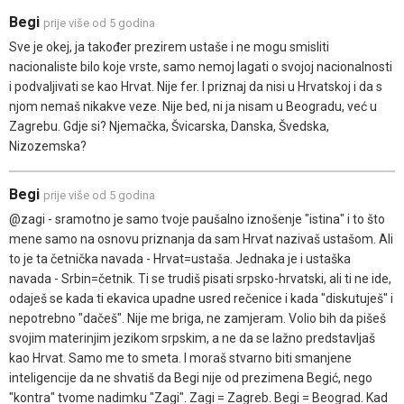
Begi
prije više od 5 godina
Sve je okej, ja također prezirem ustaše i ne mogu smisliti
nacionaliste bilo koje vrste, samo nemoj lagati o svojoj nacionalnosti
i podvaljivati se kao Hrvat. Nije fer. I priznaj da nisi u Hrvatskoj i da s
njom nemaš nikakve veze. Nije bed, ni ja nisam u Beogradu, već u
Zagrebu. Gdje si? Njemačka, Švicarska, Danska, Švedska,
Nizozemska?
Begi
prije više od 5 godina
@zagi - sramotno je samo tvoje paušalno iznošenje "istina" i to što
mene samo na osnovu priznanja da sam Hrvat nazivaš ustašom. Ali
to je ta četnička navada - Hrvat=ustaša. Jednaka je i ustaška
navada - Srbin=četnik. Ti se trudiš pisati srpsko-hrvatski, ali ti ne ide,
odaješ se kada ti ekavica upadne usred rečenice i kada "diskutuješ" i
nepotrebno "dačeš". Nije me briga, ne zamjeram. Volio bih da pišeš
svojim materinjim jezikom srpskim, a ne da se lažno predstavljaš
kao Hrvat. Samo me to smeta. I moraš stvarno biti smanjene
inteligencije da ne shvatiš da Begi nije od prezimena Begić, nego
"kontra" tvome nadimku "Zagi". Zagi = Zagreb. Begi = Beograd. Kad