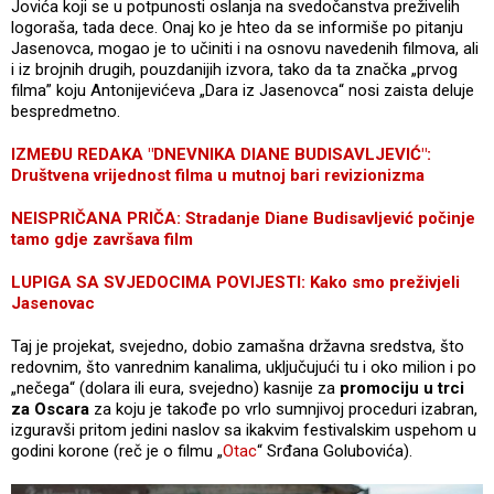
Jovića koji se u potpunosti oslanja na svedočanstva preživelih
logoraša, tada dece. Onaj ko je hteo da se informiše po pitanju
Jasenovca, mogao je to učiniti i na osnovu navedenih filmova, ali
i iz brojnih drugih, pouzdanijih izvora, tako da ta značka „prvog
filma” koju Antonijevićeva „Dara iz Jasenovca“ nosi zaista deluje
bespredmetno.
IZMEĐU REDAKA "DNEVNIKA DIANE BUDISAVLJEVIĆ":
Društvena vrijednost filma u mutnoj bari revizionizma
NEISPRIČANA PRIČA: Stradanje Diane Budisavljević počinje
tamo gdje završava film
LUPIGA SA SVJEDOCIMA POVIJESTI: Kako smo preživjeli
Jasenovac
Taj je projekat, svejedno, dobio zamašna državna sredstva, što
redovnim, što vanrednim kanalima, uključujući tu i oko milion i po
„nečega“ (dolara ili eura, svejedno) kasnije za
promociju u trci
za Oscara
za koju je takođe po vrlo sumnjivoj proceduri izabran,
izguravši pritom jedini naslov sa ikakvim festivalskim uspehom u
godini korone (reč je o filmu „
Otac
“ Srđana Golubovića).