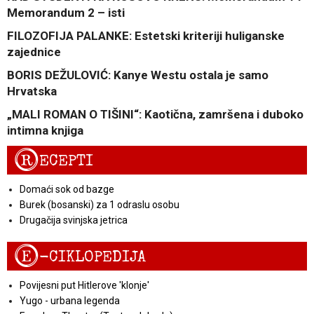
Memorandum 2 – isti
FILOZOFIJA PALANKE: Estetski kriteriji huliganske
zajednice
BORIS DEŽULOVIĆ: Kanye Westu ostala je samo
Hrvatska
„MALI ROMAN O TIŠINI“: Kaotična, zamršena i duboko
intimna knjiga
R
ECEPTI
Domaći sok od bazge
Burek (bosanski) za 1 odraslu osobu
Drugačija svinjska jetrica
E
-CIKLOPEDIJA
Povijesni put Hitlerove 'klonje'
Yugo - urbana legenda