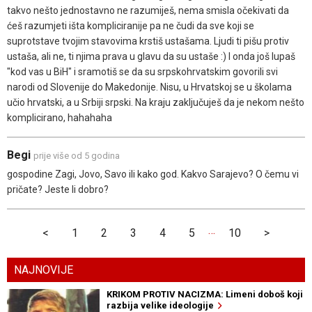
takvo nešto jednostavno ne razumiješ, nema smisla očekivati da
ćeš razumjeti išta kompliciranije pa ne čudi da sve koji se
suprotstave tvojim stavovima krstiš ustašama. Ljudi ti pišu protiv
ustaša, ali ne, ti njima prava u glavu da su ustaše :) I onda još lupaš
"kod vas u BiH" i sramotiš se da su srpskohrvatskim govorili svi
narodi od Slovenije do Makedonije. Nisu, u Hrvatskoj se u školama
učio hrvatski, a u Srbiji srpski. Na kraju zaključuješ da je nekom nešto
komplicirano, hahahaha
Begi
prije više od 5 godina
gospodine Zagi, Jovo, Savo ili kako god. Kakvo Sarajevo? O čemu vi
pričate? Jeste li dobro?
…
<
1
2
3
4
5
10
>
NAJNOVIJE
KRIKOM PROTIV NACIZMA: Limeni doboš koji
razbija velike ideologije