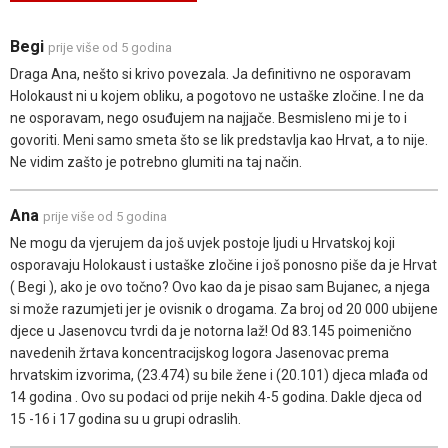
Begi
prije više od 5 godina
Draga Ana, nešto si krivo povezala. Ja definitivno ne osporavam
Holokaust ni u kojem obliku, a pogotovo ne ustaške zločine. I ne da
ne osporavam, nego osuđujem na najjače. Besmisleno mi je to i
govoriti. Meni samo smeta što se lik predstavlja kao Hrvat, a to nije.
Ne vidim zašto je potrebno glumiti na taj način.
Ana
prije više od 5 godina
Ne mogu da vjerujem da još uvjek postoje ljudi u Hrvatskoj koji
osporavaju Holokaust i ustaške zločine i još ponosno piše da je Hrvat
( Begi ), ako je ovo točno? Ovo kao da je pisao sam Bujanec, a njega
si može razumjeti jer je ovisnik o drogama. Za broj od 20 000 ubijene
djece u Jasenovcu tvrdi da je notorna laž! Od 83.145 poimenično
navedenih žrtava koncentracijskog logora Jasenovac prema
hrvatskim izvorima, (23.474) su bile žene i (20.101) djeca mlađa od
14 godina . Ovo su podaci od prije nekih 4-5 godina. Dakle djeca od
15 -16 i 17 godina su u grupi odraslih.