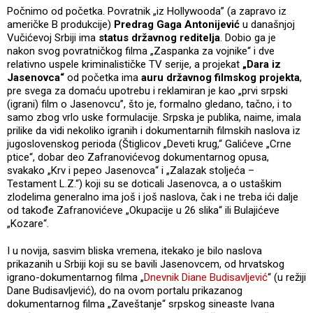
Počnimo od početka. Povratnik „iz Hollywooda” (a zapravo iz
američke B produkcije)
Predrag Gaga Antonijević
u današnjoj
Vučićevoj Srbiji ima
status državnog reditelja
. Dobio ga je
nakon svog povratničkog filma „Zaspanka za vojnike“ i dve
relativno uspele kriminalističke TV serije, a projekat
„Dara iz
Jasenovca“
od početka ima
auru državnog filmskog projekta
,
pre svega za domaću upotrebu i reklamiran je kao „prvi srpski
(igrani) film o Jasenovcu”, što je, formalno gledano, tačno, i to
samo zbog vrlo uske formulacije. Srpska je publika, naime, imala
prilike da vidi nekoliko igranih i dokumentarnih filmskih naslova iz
jugoslovenskog perioda (Štiglicov „Deveti krug,“ Galićeve „Crne
ptice“, dobar deo Zafranovićevog dokumentarnog opusa,
svakako „Krv i pepeo Jasenovca“ i „Zalazak stoljeća –
Testament L.Z.“) koji su se doticali Jasenovca, a o ustaškim
zlodelima generalno ima još i još naslova, čak i ne treba ići dalje
od takođe Zafranovićeve „Okupacije u 26 slika“ ili Bulajićeve
„Kozare“.
I u novija, sasvim bliska vremena, itekako je bilo naslova
prikazanih u Srbiji koji su se bavili Jasenovcem, od hrvatskog
igrano-dokumentarnog filma „
Dnevnik Diane Budisavljević
“ (u režiji
Dane Budisavljević), do na ovom portalu prikazanog
dokumentarnog filma „Zaveštanje“ srpskog sineaste Ivana