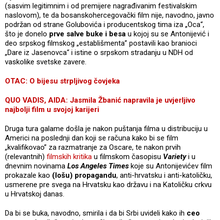
(sasvim legitimnim i od premijere nagrađivanim festivalskim
naslovom), te da bosanskohercegovački film nije, navodno, javno
podržan od strane Golubovića i producentskog tima iza „Oca“,
što je donelo
prve salve buke i besa
u kojoj su se Antonijević i
deo srpskog filmskog „establišmenta” postavili kao branioci
„Dare iz Jasenovca“ i istine o srpskom stradanju u NDH od
vaskolike svetske zavere.
OTAC: O bijesu strpljivog čovjeka
QUO VADIS, AIDA: Jasmila Žbanić napravila je uvjerljivo
najbolji film u svojoj karijeri
Druga tura galame došla je nakon puštanja filma u distribuciju u
Americi na poslednji dan koji se računa kako bi se film
„kvalifikovao” za razmatranje za Oscare, te nakon prvih
(relevantnih)
filmskih kritika
u filmskom časopisu
Variety
i u
dnevnim novinama
Los Angeles Times
koje su Antonijevićev film
prokazale kao
(lošu) propagandu
, anti-hrvatsku i anti-katoličku,
usmerene pre svega na Hrvatsku kao državu i na Katoličku crkvu
u Hrvatskoj danas.
Da bi se buka, navodno, smirila i da bi Srbi uvideli kako ih
ceo