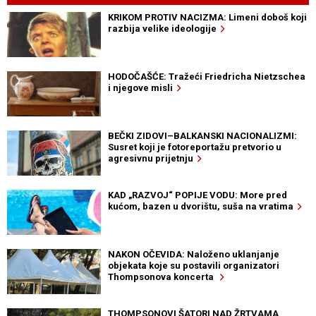
KRIKOM PROTIV NACIZMA: Limeni doboš koji
razbija velike ideologije
HODOČAŠĆE: Tražeći Friedricha Nietzschea
i njegove misli
BEČKI ZIDOVI–BALKANSKI NACIONALIZMI:
Susret koji je fotoreportažu pretvorio u
agresivnu prijetnju
KAD „RAZVOJ“ POPIJE VODU: More pred
kućom, bazen u dvorištu, suša na vratima
NAKON OČEVIDA: Naloženo uklanjanje
objekata koje su postavili organizatori
Thompsonova koncerta
THOMPSONOVI ŠATORI NAD ŽRTVAMA