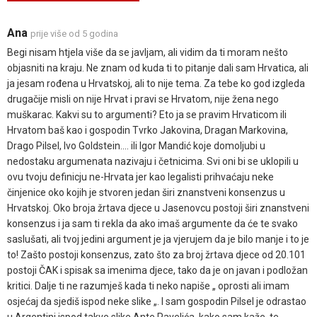
Ana
prije više od 5 godina
Begi nisam htjela više da se javljam, ali vidim da ti moram nešto
objasniti na kraju. Ne znam od kuda ti to pitanje dali sam Hrvatica, ali
ja jesam rođena u Hrvatskoj, ali to nije tema. Za tebe ko god izgleda
drugačije misli on nije Hrvat i pravi se Hrvatom, nije žena nego
muškarac. Kakvi su to argumenti? Eto ja se pravim Hrvaticom ili
Hrvatom baš kao i gospodin Tvrko Jakovina, Dragan Markovina,
Drago Pilsel, Ivo Goldstein.... ili Igor Mandić koje domoljubi u
nedostaku argumenata nazivaju i četnicima. Svi oni bi se uklopili u
ovu tvoju definicju ne-Hrvata jer kao legalisti prihvaćaju neke
činjenice oko kojih je stvoren jedan širi znanstveni konsenzus u
Hrvatskoj. Oko broja žrtava djece u Jasenovcu postoji širi znanstveni
konsenzus i ja sam ti rekla da ako imaš argumente da će te svako
saslušati, ali tvoj jedini argument je ja vjerujem da je bilo manje i to je
to! Zašto postoji konsenzus, zato što za broj žrtava djece od 20.101
postoji ČAK i spisak sa imenima djece, tako da je on javan i podložan
kritici. Dalje ti ne razumješ kada ti neko napiše „ oprosti ali imam
osjećaj da sjediš ispod neke slike „. I sam gospodin Pilsel je odrastao
u Argentini ispod takve slike Ante Pavelića, kako sam kaže, te