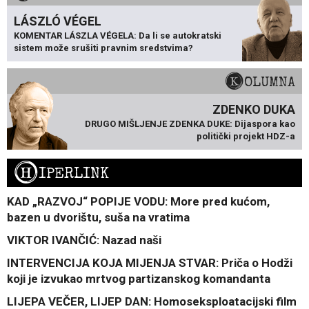
LÁSZLÓ VÉGEL
KOMENTAR LÁSZLA VÉGELA: Da li se autokratski
sistem može srušiti pravnim sredstvima?
KOLUMNA
ZDENKO DUKA
DRUGO MIŠLJENJE ZDENKA DUKE: Dijaspora kao
politički projekt HDZ-a
H
IPERLINK
KAD „RAZVOJ“ POPIJE VODU: More pred kućom,
bazen u dvorištu, suša na vratima
VIKTOR IVANČIĆ: Nazad naši
INTERVENCIJA KOJA MIJENJA STVAR: Priča o Hodži
koji je izvukao mrtvog partizanskog komandanta
LIJEPA VEČER, LIJEP DAN: Homoseksploatacijski film