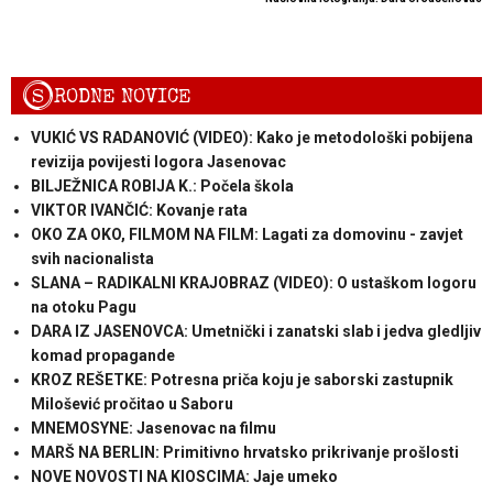
S
RODNE NOVICE
VUKIĆ VS RADANOVIĆ (VIDEO): Kako je metodološki pobijena
revizija povijesti logora Jasenovac
BILJEŽNICA ROBIJA K.: Počela škola
VIKTOR IVANČIĆ: Kovanje rata
OKO ZA OKO, FILMOM NA FILM: Lagati za domovinu - zavjet
svih nacionalista
SLANA – RADIKALNI KRAJOBRAZ (VIDEO): O ustaškom logoru
na otoku Pagu
DARA IZ JASENOVCA: Umetnički i zanatski slab i jedva gledljiv
komad propagande
KROZ REŠETKE: Potresna priča koju je saborski zastupnik
Milošević pročitao u Saboru
MNEMOSYNE: Jasenovac na filmu
MARŠ NA BERLIN: Primitivno hrvatsko prikrivanje prošlosti
NOVE NOVOSTI NA KIOSCIMA: Jaje umeko