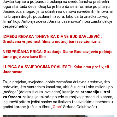
Jovića koji se u potpunosti oslanja na svedočanstva preživelih
logoraša, tada dece. Onaj ko je hteo da se informiše po pitanju
Jasenovca, mogao je to učiniti i na osnovu navedenih filmova, ali
i iz brojnih drugih, pouzdanijih izvora, tako da ta značka „prvog
filma” koju Antonijevićeva „Dara iz Jasenovca“ nosi zaista deluje
bespredmetno.
IZMEĐU REDAKA "DNEVNIKA DIANE BUDISAVLJEVIĆ":
Društvena vrijednost filma u mutnoj bari revizionizma
NEISPRIČANA PRIČA: Stradanje Diane Budisavljević počinje
tamo gdje završava film
LUPIGA SA SVJEDOCIMA POVIJESTI: Kako smo preživjeli
Jasenovac
Taj je projekat, svejedno, dobio zamašna državna sredstva, što
redovnim, što vanrednim kanalima, uključujući tu i oko milion i po
„nečega“ (dolara ili eura, svejedno) kasnije za
promociju u trci
za Oscara
za koju je takođe po vrlo sumnjivoj proceduri izabran,
izguravši pritom jedini naslov sa ikakvim festivalskim uspehom u
godini korone (reč je o filmu „
Otac
“ Srđana Golubovića).