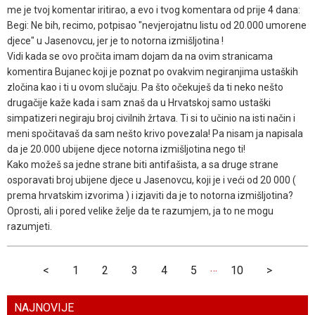
me je tvoj komentar iritirao, a evo i tvog komentara od prije 4 dana:
Begi: Ne bih, recimo, potpisao "nevjerojatnu listu od 20.000 umorene
djece" u Jasenovcu, jer je to notorna izmišljotina !
Vidi kada se ovo pročita imam dojam da na ovim stranicama
komentira Bujanec koji je poznat po ovakvim negiranjima ustaških
zločina kao i ti u ovom slučaju. Pa što očekuješ da ti neko nešto
drugačije kaže kada i sam znaš da u Hrvatskoj samo ustaški
simpatizeri negiraju broj civilnih žrtava. Ti si to učinio na isti način i
meni spočitavaš da sam nešto krivo povezala! Pa nisam ja napisala
da je 20.000 ubijene djece notorna izmišljotina nego ti!
Kako možeš sa jedne strane biti antifašista, a sa druge strane
osporavati broj ubijene djece u Jasenovcu, koji je i veći od 20 000 (
prema hrvatskim izvorima ) i izjaviti da je to notorna izmišljotina?
Oprosti, ali i pored velike želje da te razumjem, ja to ne mogu
razumjeti.
…
<
1
2
3
4
5
10
>
NAJNOVIJE