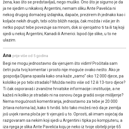
žena, kao što se predstavljaš, nego muško. Ono što je sigurno je da
ja ne sjedim u nikakvoj Argentini, nemam sliku Ante Pavelića ni
nekog drugog domaćeg izdajnika, dapače, prezirem ih jednako kao i
koljače nekih drugih, tebi očito bližih nacija, čak možda i više jer ih
netko poput tebe povezuje sa mnom, dok si vjerojatno ti ta ili taj koji
sjedi u nekoj Argentini, Kanadi ili Americi. Ispod čije slike, u to ne
ulazim.
Ana
prije više od 5 godina
Begi ne mogu jednostavno da vjerujem što vidim! Pročitala sam
četri puta tvoj komentar i prosto nije moguće ovako nešto. Ako je
gospodja Dijana spasila kako ona kaže „samo“ oko 12 000 djece, pa
kololiko je po tebi stradalo? Možda nešto više od 12 ili 13-toro djece?
Ti čak osporavaš i zvanične hrvatske informacije i institucije, a ne
kažeš ni koliko je stradalo ni na osnovu čega gradiš svoje mišljenje?
Nema mogućnosti komentiranja, jednostavno za tebe je 20 000
žrtava notorna laž, kako ti tvrdiš. Isto tako možeš reći da je zemlja
još uvjek ravna ploča jer ti vjeruješ u to. Oprosti, ali imam osjećaj da
razgovaram sa nekim koji sjedi u Argentini i tipka po kompjuteru, a
iza njega je slika Ante Pavelića koju je neko iz tvoje obitelji prije 65