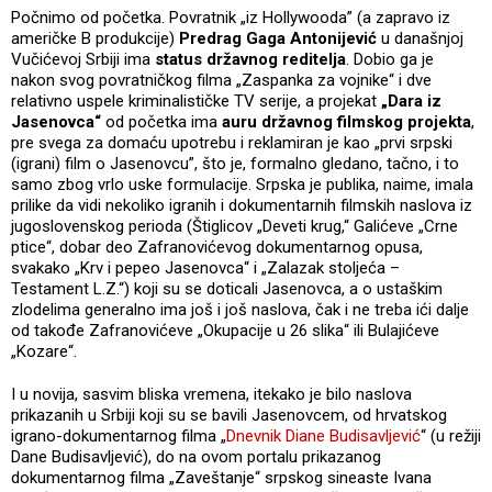
Počnimo od početka. Povratnik „iz Hollywooda” (a zapravo iz
američke B produkcije)
Predrag Gaga Antonijević
u današnjoj
Vučićevoj Srbiji ima
status državnog reditelja
. Dobio ga je
nakon svog povratničkog filma „Zaspanka za vojnike“ i dve
relativno uspele kriminalističke TV serije, a projekat
„Dara iz
Jasenovca“
od početka ima
auru državnog filmskog projekta
,
pre svega za domaću upotrebu i reklamiran je kao „prvi srpski
(igrani) film o Jasenovcu”, što je, formalno gledano, tačno, i to
samo zbog vrlo uske formulacije. Srpska je publika, naime, imala
prilike da vidi nekoliko igranih i dokumentarnih filmskih naslova iz
jugoslovenskog perioda (Štiglicov „Deveti krug,“ Galićeve „Crne
ptice“, dobar deo Zafranovićevog dokumentarnog opusa,
svakako „Krv i pepeo Jasenovca“ i „Zalazak stoljeća –
Testament L.Z.“) koji su se doticali Jasenovca, a o ustaškim
zlodelima generalno ima još i još naslova, čak i ne treba ići dalje
od takođe Zafranovićeve „Okupacije u 26 slika“ ili Bulajićeve
„Kozare“.
I u novija, sasvim bliska vremena, itekako je bilo naslova
prikazanih u Srbiji koji su se bavili Jasenovcem, od hrvatskog
igrano-dokumentarnog filma „
Dnevnik Diane Budisavljević
“ (u režiji
Dane Budisavljević), do na ovom portalu prikazanog
dokumentarnog filma „Zaveštanje“ srpskog sineaste Ivana