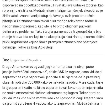
osporavao na početku povratka u Hrvatsku sve ustaške zločine, kao
i broj njihovih žrtava. Medjutim kao inteligentan čovjek akceptirao je
širi hrvatski znanstveni pristup rješavanju ovih problematičnih
pitanja, a za znanost kao takvu nisu mnogo relevantne rodne ili
nacionalne pripadnosti, kao što je to bitno običnom pučkom
definiranju problema. Tako i tvoj argumenat da ti vjeruješ da je bilo
manje žrtava i da oni koji to ne akceptiraju nisu Hrvati, je samo obični
pučki argumenat koji ne može promjeniti znanstvene postojeće
definicije. Toliko za kraj. Adio Begi!
Begi
prije više od 5 godina
Draga Ana, nakon ovog zadnjeg komentara su mi stvari puno
jasnije. Kažeš "čak osporavaš", dakle ČAK. Iz toga se jasno vidi da si
zapravo ti ta koja osporavaš, jer očito si ti uvjerena da je pravi broj
ubijenih ljudi oko 700.000 kako se nekada navodilo. A gle čuda, taj je
broj osporen i zašto ne bi bio osporen i ovaj. Iako, napominjem ništa
ne može amnestirati zločine i okrutnost tog logora. Također mi se
čini da imaš vrlo slične motive kao kao i gospodin Zagi. Uvjeren sam
da glumiš zgroženu Hrvaticu, iako to zapravo nisi. Možda čak nisi ni