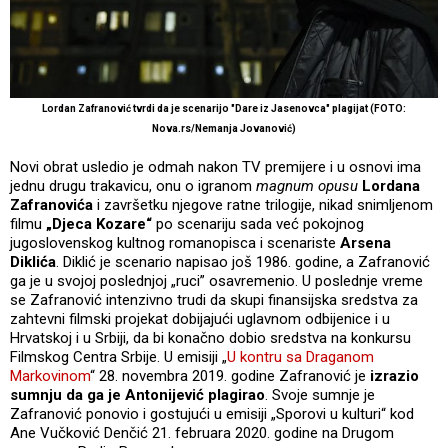
Lordan Zafranović tvrdi da je scenarijo "Dare iz Jasenovca" plagijat (FOTO:
Nova.rs/Nemanja Jovanović)
Novi obrat usledio je odmah nakon TV premijere i u osnovi ima
jednu drugu trakavicu, onu o igranom
magnum opusu
Lordana
Zafranovića
i završetku njegove ratne trilogije, nikad snimljenom
filmu
„Djeca Kozare“
po scenariju sada već pokojnog
jugoslovenskog kultnog romanopisca i scenariste
Arsena
Diklića
. Diklić je scenario napisao još 1986. godine, a Zafranović
ga je u svojoj poslednjoj „ruci” osavremenio. U poslednje vreme
se Zafranović intenzivno trudi da skupi finansijska sredstva za
zahtevni filmski projekat dobijajući uglavnom odbijenice i u
Hrvatskoj i u Srbiji, da bi konačno dobio sredstva na konkursu
Filmskog Centra Srbije. U emisiji „
U kontru sa Draganom
Markovinom
“ 28. novembra 2019. godine Zafranović je
izrazio
sumnju da ga je Antonijević plagirao
. Svoje sumnje je
Zafranović ponovio i gostujući u emisiji „Sporovi u kulturi“ kod
Ane Vučković Denčić 21. februara 2020. godine na Drugom