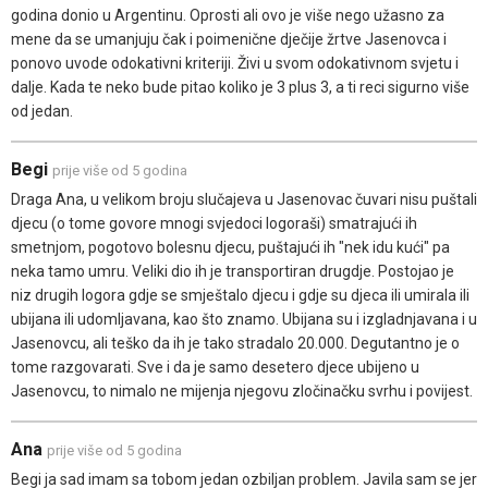
godina donio u Argentinu. Oprosti ali ovo je više nego užasno za
mene da se umanjuju čak i poimenične dječije žrtve Jasenovca i
ponovo uvode odokativni kriteriji. Živi u svom odokativnom svjetu i
dalje. Kada te neko bude pitao koliko je 3 plus 3, a ti reci sigurno više
od jedan.
Begi
prije više od 5 godina
Draga Ana, u velikom broju slučajeva u Jasenovac čuvari nisu puštali
djecu (o tome govore mnogi svjedoci logoraši) smatrajući ih
smetnjom, pogotovo bolesnu djecu, puštajući ih "nek idu kući" pa
neka tamo umru. Veliki dio ih je transportiran drugdje. Postojao je
niz drugih logora gdje se smještalo djecu i gdje su djeca ili umirala ili
ubijana ili udomljavana, kao što znamo. Ubijana su i izgladnjavana i u
Jasenovcu, ali teško da ih je tako stradalo 20.000. Degutantno je o
tome razgovarati. Sve i da je samo desetero djece ubijeno u
Jasenovcu, to nimalo ne mijenja njegovu zločinačku svrhu i povijest.
Ana
prije više od 5 godina
Begi ja sad imam sa tobom jedan ozbiljan problem. Javila sam se jer