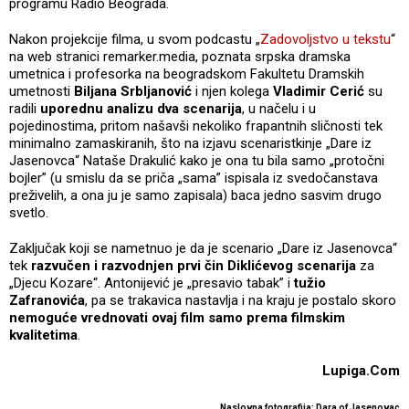
programu Radio Beograda.
Nakon projekcije filma, u svom podcastu „
Zadovoljstvo u tekstu
“
na web stranici remarker.media, poznata srpska dramska
umetnica i profesorka na beogradskom Fakultetu Dramskih
umetnosti
Biljana Srbljanović
i njen kolega
Vladimir Cerić
su
radili
uporednu analizu dva scenarija
, u načelu i u
pojedinostima, pritom našavši nekoliko frapantnih sličnosti tek
minimalno zamaskiranih, što na izjavu scenaristkinje „Dare iz
Jasenovca“ Nataše Drakulić kako je ona tu bila samo „protočni
bojler” (u smislu da se priča „sama” ispisala iz svedočanstava
preživelih, a ona ju je samo zapisala) baca jedno sasvim drugo
svetlo.
Zaključak koji se nametnuo je da je scenario „Dare iz Jasenovca“
tek
razvučen i razvodnjen prvi čin Diklićevog scenarija
za
„Djecu Kozare“. Antonijević je „presavio tabak” i
tužio
Zafranovića
, pa se trakavica nastavlja i na kraju je postalo skoro
nemoguće vrednovati ovaj film samo prema filmskim
kvalitetima
.
Lupiga.Com
Naslovna fotografija: Dara of Jasenovac