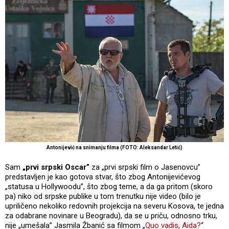
Antonijević na snimanju filma (FOTO: Aleksandar Letić)
Sam
„prvi srpski Oscar”
za „prvi srpski film o Jasenovcu”
predstavljen je kao gotova stvar, što zbog Antonijevićevog
„statusa u Hollywoodu”, što zbog teme, a da ga pritom (skoro
pa) niko od srpske publike u tom trenutku nije video (bilo je
upriličeno nekoliko redovnih projekcija na severu Kosova, te jedna
za odabrane novinare u Beogradu), da se u priču, odnosno trku,
nije „umešala” Jasmila Žbanić sa filmom „
Quo vadis, Aida?
“