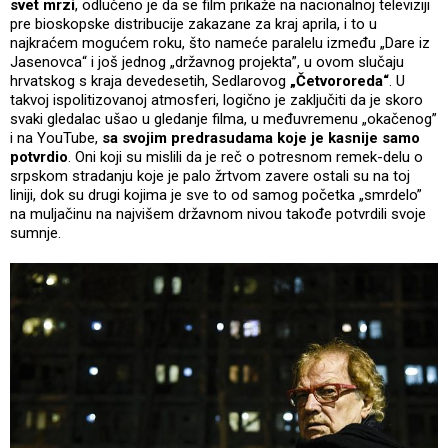
svet mrzi
, odlučeno je da se film prikaže na nacionalnoj televiziji
pre bioskopske distribucije zakazane za kraj aprila, i to u
najkraćem mogućem roku, što nameće paralelu između „Dare iz
Jasenovca“ i još jednog „državnog projekta”, u ovom slučaju
hrvatskog s kraja devedesetih, Sedlarovog
„Četvororeda“
. U
takvoj ispolitizovanoj atmosferi, logično je zaključiti da je skoro
svaki gledalac ušao u gledanje filma, u međuvremenu „okačenog”
i na YouTube,
sa svojim predrasudama koje je kasnije samo
potvrdio
. Oni koji su mislili da je reč o potresnom remek-delu o
srpskom stradanju koje je palo žrtvom zavere ostali su na toj
liniji, dok su drugi kojima je sve to od samog početka „smrdelo”
na muljačinu na najvišem državnom nivou takođe potvrdili svoje
sumnje.