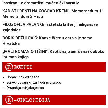
lansiran uz dramatični mučenički narativ
KAD STUDENTI NA KOSOVO KRENU: Memorandum 1 i
Memorandum 2 – isti
FILOZOFIJA PALANKE: Estetski kriteriji huliganske
zajednice
BORIS DEŽULOVIĆ: Kanye Westu ostala je samo
Hrvatska
„MALI ROMAN O TIŠINI“: Kaotična, zamršena i duboko
intimna knjiga
R
ECEPTI
Domaći sok od bazge
Burek (bosanski) za 1 odraslu osobu
Drugačija svinjska jetrica
E
-CIKLOPEDIJA