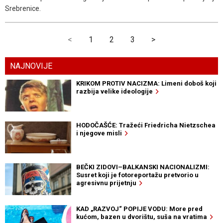
Srebrenice.
<
1
2
3
>
NAJNOVIJE
KRIKOM PROTIV NACIZMA: Limeni doboš koji
razbija velike ideologije
HODOČAŠĆE: Tražeći Friedricha Nietzschea
i njegove misli
BEČKI ZIDOVI–BALKANSKI NACIONALIZMI:
Susret koji je fotoreportažu pretvorio u
agresivnu prijetnju
KAD „RAZVOJ“ POPIJE VODU: More pred
kućom, bazen u dvorištu, suša na vratima