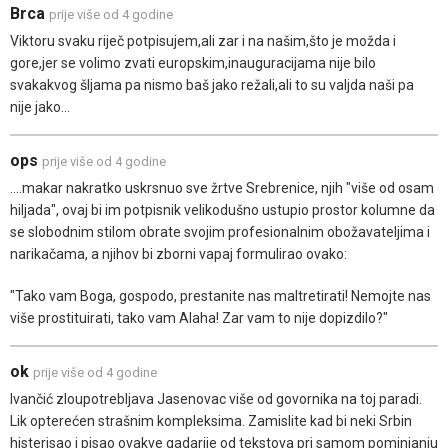
Brca
prije više od 4 godine
Viktoru svaku riječ potpisujem,ali zar i na našim,što je možda i
gore,jer se volimo zvati europskim,inauguracijama nije bilo
svakakvog šljama pa nismo baš jako režali,ali to su valjda naši pa
nije jako...
ops
prije više od 4 godine
....makar nakratko uskrsnuo sve žrtve Srebrenice, njih "više od osam
hiljada", ovaj bi im potpisnik velikodušno ustupio prostor kolumne da
se slobodnim stilom obrate svojim profesionalnim obožavateljima i
narikačama, a njihov bi zborni vapaj formulirao ovako:
"Tako vam Boga, gospodo, prestanite nas maltretirati! Nemojte nas
više prostituirati, tako vam Alaha! Zar vam to nije dopizdilo?"
ok
prije više od 4 godine
Ivančić zloupotrebljava Jasenovac više od govornika na toj paradi.
Lik opterećen strašnim kompleksima. Zamislite kad bi neki Srbin
histerisao i pisao ovakve gadarije od tekstova pri samom pominjanju