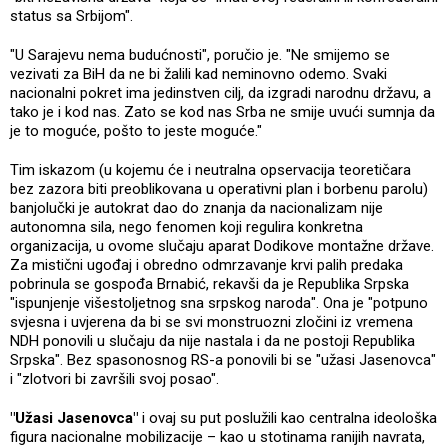
status sa Srbijom".
"U Sarajevu nema budućnosti", poručio je. "Ne smijemo se
vezivati za BiH da ne bi žalili kad neminovno odemo. Svaki
nacionalni pokret ima jedinstven cilj, da izgradi narodnu državu, a
tako je i kod nas. Zato se kod nas Srba ne smije uvući sumnja da
je to moguće, pošto to jeste moguće."
Tim iskazom (u kojemu će i neutralna opservacija teoretičara
bez zazora biti preoblikovana u operativni plan i borbenu parolu)
banjolučki je autokrat dao do znanja da nacionalizam nije
autonomna sila, nego fenomen koji regulira konkretna
organizacija, u ovome slučaju aparat Dodikove montažne države.
Za mistični ugođaj i obredno odmrzavanje krvi palih predaka
pobrinula se gospođa Brnabić, rekavši da je Republika Srpska
"ispunjenje višestoljetnog sna srpskog naroda". Ona je "potpuno
svjesna i uvjerena da bi se svi monstruozni zločini iz vremena
NDH ponovili u slučaju da nije nastala i da ne postoji Republika
Srpska". Bez spasonosnog RS-a ponovili bi se "užasi Jasenovca"
i "zlotvori bi završili svoj posao".
"Užasi Jasenovca"
i ovaj su put poslužili kao centralna ideološka
figura nacionalne mobilizacije – kao u stotinama ranijih navrata,