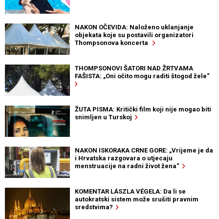
NAKON OČEVIDA: Naloženo uklanjanje
objekata koje su postavili organizatori
Thompsonova koncerta
THOMPSONOVI ŠATORI NAD ŽRTVAMA
FAŠISTA: „Oni očito mogu raditi štogod žele“
ŽUTA PISMA: Kritički film koji nije mogao biti
snimljen u Turskoj
NAKON ISKORAKA CRNE GORE: „Vrijeme je da
i Hrvatska razgovara o utjecaju
menstruacije na radni život žena“
KOMENTAR LÁSZLA VÉGELA: Da li se
autokratski sistem može srušiti pravnim
sredstvima?