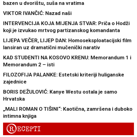
bazen u dvorištu, suša na vratima
VIKTOR IVANČIĆ: Nazad naši
INTERVENCIJA KOJA MIJENJA STVAR: Priča o Hodži
koji je izvukao mrtvog partizanskog komandanta
LIJEPA VEČER, LIJEP DAN: Homoseksploatacijski film
lansiran uz dramatični mučenički narativ
KAD STUDENTI NA KOSOVO KRENU: Memorandum 1 i
Memorandum 2 – isti
FILOZOFIJA PALANKE: Estetski kriteriji huliganske
zajednice
BORIS DEŽULOVIĆ: Kanye Westu ostala je samo
Hrvatska
„MALI ROMAN O TIŠINI“: Kaotična, zamršena i duboko
intimna knjiga
R
ECEPTI