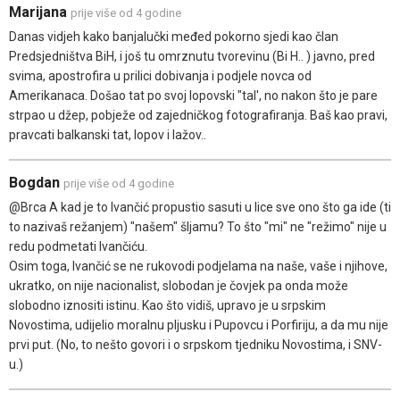
Marijana
prije više od 4 godine
Danas vidjeh kako banjalučki međed pokorno sjedi kao član
Predsjedništva BiH, i još tu omrznutu tvorevinu (Bi H.. ) javno, pred
svima, apostrofira u prilici dobivanja i podjele novca od
Amerikanaca. Došao tat po svoj lopovski "tal', no nakon što je pare
strpao u džep, pobježe od zajedničkog fotografiranja. Baš kao pravi,
pravcati balkanski tat, lopov i lažov..
Bogdan
prije više od 4 godine
@Brca A kad je to Ivančić propustio sasuti u lice sve ono što ga ide (ti
to nazivaš režanjem) "našem" šljamu? To što "mi" ne "režimo" nije u
redu podmetati Ivančiću.
Osim toga, Ivančić se ne rukovodi podjelama na naše, vaše i njihove,
ukratko, on nije nacionalist, slobodan je čovjek pa onda može
slobodno iznositi istinu. Kao što vidiš, upravo je u srpskim
Novostima, udijelio moralnu pljusku i Pupovcu i Porfiriju, a da mu nije
prvi put. (No, to nešto govori i o srpskom tjedniku Novostima, i SNV-
u.)