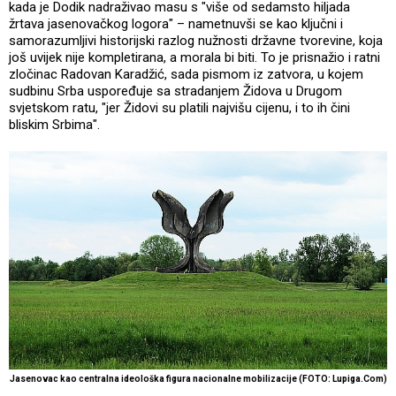
kada je Dodik nadraživao masu s "više od sedamsto hiljada
žrtava jasenovačkog logora" – nametnuvši se kao ključni i
samorazumljivi historijski razlog nužnosti državne tvorevine, koja
još uvijek nije kompletirana, a morala bi biti. To je prisnažio i ratni
zločinac Radovan Karadžić, sada pismom iz zatvora, u kojem
sudbinu Srba uspoređuje sa stradanjem Židova u Drugom
svjetskom ratu, "jer Židovi su platili najvišu cijenu, i to ih čini
bliskim Srbima".
Jasenovac kao centralna ideološka figura nacionalne mobilizacije (FOTO: Lupiga.Com)