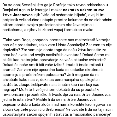
Da se onaj Svevišnji što ga je Porfirije tako revno reklamirao u
Banjaluci trgnuo iz letargije i makar
nakratko uskrsnuo sve
žrtve Jasenovca
, njih "više od sedamsto hiljada", ovaj bi im
potpisnik velikodušno ustupio prostor kolumne da se slobodnim
stilom obrate svojim profesionalnim obožavateljima i
narikačama, a njihov bi zborni vapaj formulirao ovako:
"Tako vam Boga, gospodo, prestanite nas maltretirati! Nemojte
nas više prostituirati, tako vam Hrista Spasitelja! Zar vam to nije
dopizdilo? Zar vam nije dosta toga da našu žrtvu koristite za
ama baš svaku od svojih nasilničkih avantura? Dokad ćemo mi
služiti kao historijsko opravdanje za vaša aktualne svinjarije?
Dokad će naše smrti biti vaše izlike? Imate li imalo milosti i
srama? Zar vam nije apsurdno kada se ustaške okrutnosti
spominju s pročetničkim pobudama? Je li moguće da ne
shvaćate kako nas vi, dok nas ceremonijalno oplakujete i
uzdižete, zloupotrebljavate na isti način kao i oni koji nas
negiraju? Možete li već jednom dokučiti da su proustaški
revizionizam i pročetničko žrtvoslovlje za nas, žrtve Jasenovca,
jedna te ista stvar? Mislite li da se mi, žrtve Jasenovca,
osjećamo dobro kada zločin nad nama koristite kao izgovor za
zločin koji ćete počiniti u Srebrenici? Ne uviđate li da na taj način
uspostavljate zakon spojenih stratišta, a 'nacionalno pamćenje'