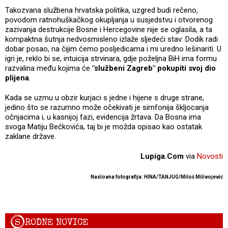
Takozvana službena hrvatska politika, uzgred budi rečeno,
povodom ratnohuškačkog okupljanja u susjedstvu i otvorenog
zazivanja destrukcije Bosne i Hercegovine nije se oglasila, a ta
kompaktna šutnja nedvosmisleno izlaže sljedeći stav: Dodik radi
dobar posao, na čijim ćemo posljedicama i mi uredno lešinariti. U
igri je, reklo bi se, intuicija strvinara, gdje poželjna BiH ima formu
razvalina među kojima će
"službeni Zagreb" pokupiti svoj dio
plijena
.
Kada se uzmu u obzir kurjaci s jedne i hijene s druge strane,
jedino što se razumno može očekivati je simfonija škljocanja
očnjacima i, u kasnijoj fazi, evidencija žrtava. Da Bosna ima
svoga Matiju Bećkovića, taj bi je možda opisao kao ostatak
zaklane države.
Lupiga.Com
via
Novosti
Naslovna fotografija: HINA/TANJUG/Miloš Milivojević
S
RODNE NOVICE