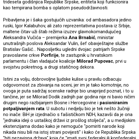
trideseta godišnjica Republike Srpske, entiteta koji funkcionira
kao tempirana bomba s oplatom pseudodržavnosti.
Pribavljena je i šaka gostujućih uzvanika: od ambasadora jedino
ruski, Igor Kalabuhov, ali zato reprezentativna postava iz Srbije,
maltene čitav uži štab režima izuzev glavnokomandujućeg
Aleksandra Vučića – premijerka
Ana Brnabić
, ministar
unutrašnjih poslova Aleksandar Vulin, šef obavještajne službe
Bratislav Gašić... Naposljetku ugledni dvojac: patrijarh Srpske
pravoslavne crkve
Porfirije
, te zastupnik u hrvatskom
parlamentu i član vladajuće koalicije
Milorad Pupovac
, prvi u
svojstvu pokretnog, a drugi statičnog dekora.
Istini za volju, dobrovoljne ljudske kulise u pravilu odbacuju
odgovornost za zbivanja na sceni, jer im je tako komotnije, no
ovoga je puta sadržaj scenske radnje bio unaprijed poznat, i to u
tančine, jer se Milorad Dodik zadnjih par godina nije ni bavio ničim
drugim nego razbijanjem Bosne i Hercegovine i
pasioniranim
potpaljivanjem rata
. U subotu i nedjelju bio je tek nešto žučniji
no inače: BiH je izjednačio s fašističkom NDH, kazavši da je ona
"jednaka ideji o ustaškoj državi iz prošlog stoljeća", a u medijskim
ekstenzijama dodao kako je nemoguće "pomiriti narode koji
nikada nisu bili na istoj strani povijesti" i kako će Republika Srpska
"biti nezavisna država" koja će "imati svoj federalni ili konfederalni