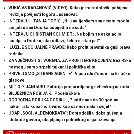
VUKIĆ VS RADANOVIĆ (VIDEO): Kako je metodološki pobijena
revizija povijesti logora Jasenovac
INTERVJU – TANJA TOPIĆ: „Ni u najljepšem snu nisam mogla
sanjati da ću Dodika pobijediti na sudu“
INTERVJU CHRISTIAN SCHMIDT: „Ne bojim se eskalacije
nasilja, a Dodiku, ako odlazi, želim sretan put“
ILUZIJE SOCIJALNE PRAVDE: Kako profit privatnika guši prava
radnika
ZA VJEČNOST STVORENA, ZA PROFITERE KROJENA: Bez RS-a
ne mogu samo srpski tajkuni i politička elita
PRIVELI SMO „STRANE AGENTE“: Vlasti idu đonom na kritičke
glasove
MIT O 9. JANUARU: Euforija podjarmljenog nebeskog naroda
BILJEŽNICA ROBIJA K.: Počela škola
OGORČENA PORUKA DODIKU: „Pustite nas da 30 godina
nakon rata konačno živimo kao sav normalan svijet“
UDAR „SOCIJALDEMOKRATA“: Dobrodošli u doba gušenja
slobode govora, okupljanja i političkog organizovanja