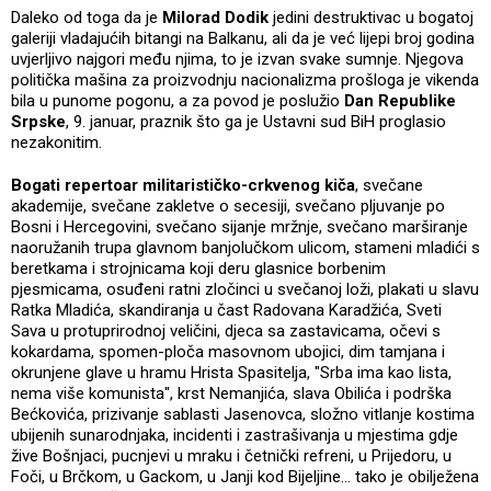
Daleko od toga da je
Milorad Dodik
jedini destruktivac u bogatoj
galeriji vladajućih bitangi na Balkanu, ali da je već lijepi broj godina
uvjerljivo najgori među njima, to je izvan svake sumnje. Njegova
politička mašina za proizvodnju nacionalizma prošloga je vikenda
bila u punome pogonu, a za povod je poslužio
Dan Republike
Srpske
, 9. januar, praznik što ga je Ustavni sud BiH proglasio
nezakonitim.
Bogati repertoar militarističko-crkvenog kiča
, svečane
akademije, svečane zakletve o secesiji, svečano pljuvanje po
Bosni i Hercegovini, svečano sijanje mržnje, svečano marširanje
naoružanih trupa glavnom banjolučkom ulicom, stameni mladići s
beretkama i strojnicama koji deru glasnice borbenim
pjesmicama, osuđeni ratni zločinci u svečanoj loži, plakati u slavu
Ratka Mladića, skandiranja u čast Radovana Karadžića, Sveti
Sava u protuprirodnoj veličini, djeca sa zastavicama, očevi s
kokardama, spomen-ploča masovnom ubojici, dim tamjana i
okrunjene glave u hramu Hrista Spasitelja, "Srba ima kao lista,
nema više komunista", krst Nemanjića, slava Obilića i podrška
Bećkovića, prizivanje sablasti Jasenovca, složno vitlanje kostima
ubijenih sunarodnjaka, incidenti i zastrašivanja u mjestima gdje
žive Bošnjaci, pucnjevi u mraku i četnički refreni, u Prijedoru, u
Foči, u Brčkom, u Gackom, u Janji kod Bijeljine... tako je obilježena