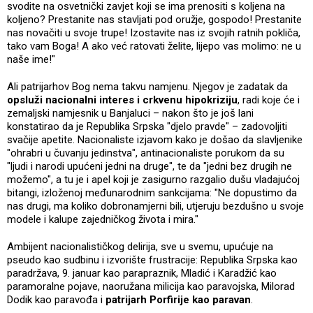
svodite na osvetnički zavjet koji se ima prenositi s koljena na
koljeno? Prestanite nas stavljati pod oružje, gospodo! Prestanite
nas novačiti u svoje trupe! Izostavite nas iz svojih ratnih pokliča,
tako vam Boga! A ako već ratovati želite, lijepo vas molimo: ne u
naše ime!"
Ali patrijarhov Bog nema takvu namjenu. Njegov je zadatak da
opsluži nacionalni interes i crkvenu hipokriziju
, radi koje će i
zemaljski namjesnik u Banjaluci – nakon što je još lani
konstatirao da je Republika Srpska "djelo pravde" – zadovoljiti
svačije apetite. Nacionaliste izjavom kako je došao da slavljenike
"ohrabri u čuvanju jedinstva", antinacionaliste porukom da su
"ljudi i narodi upućeni jedni na druge", te da "jedni bez drugih ne
možemo", a tu je i apel koji je zasigurno razgalio dušu vladajućoj
bitangi, izloženoj međunarodnim sankcijama: "Ne dopustimo da
nas drugi, ma koliko dobronamjerni bili, utjeruju bezdušno u svoje
modele i kalupe zajedničkog života i mira."
Ambijent nacionalističkog delirija, sve u svemu, upućuje na
pseudo kao sudbinu i izvorište frustracije: Republika Srpska kao
paradržava, 9. januar kao parapraznik, Mladić i Karadžić kao
paramoralne pojave, naoružana milicija kao paravojska, Milorad
Dodik kao paravođa i
patrijarh Porfirije kao paravan
.