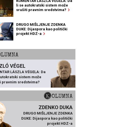
KOMENTAR LÁSZLA VÉGELA: Da
li se autokratski sistem može
srušiti pravnim sredstvima?
DRUGO MIŠLJENJE ZDENKA
DUKE: Dijaspora kao politički
projekt HDZ-a
KOLUMNA
ZLÓ VÉGEL
NTAR LÁSZLA VÉGELA: Da
 autokratski sistem može
ti pravnim sredstvima?
KOLUMNA
ZDENKO DUKA
DRUGO MIŠLJENJE ZDENKA
DUKE: Dijaspora kao politički
projekt HDZ-a