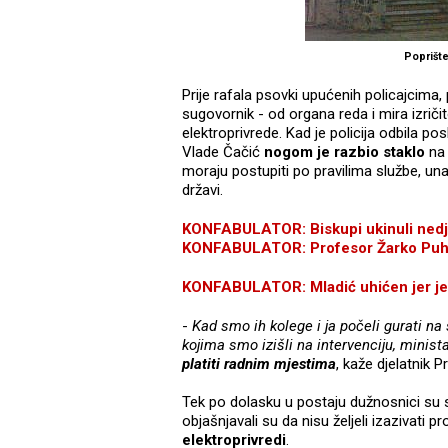
Poprište
Prije rafala psovki upućenih policajcima, 
sugovornik - od organa reda i mira izriči
elektroprivrede. Kad je policija odbila po
Vlade Čačić
nogom je razbio staklo
na 
moraju postupiti po pravilima službe, u
državi.
KONFABULATOR: Biskupi ukinuli nedje
KONFABULATOR: Profesor Žarko Puhovs
KONFABULATOR: Mladić uhićen jer je i
-
Kad smo ih kolege i ja počeli gurati na
kojima smo izišli na intervenciju, minist
platiti radnim mjestima
, kaže djelatnik P
Tek po dolasku u postaju dužnosnici su s
objašnjavali su da nisu željeli izazivati
elektroprivredi
.