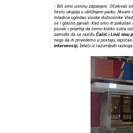
-
Bili smo uistinu zapanjeni. Očekivali 
često okuplja u obližnjem parku. Nisam
mladića ugledao visoke dužnosnike Vlade, Č
se i glasno pjevali. Kad smo ih pokušali s
psovki i prijetnji da ćemo koliko sutra o
zamolbi da se raziđu
Čačić i Linić nisu
nego da ih privedemo u postaju
, ispriča
intervenciji
, želeći iz razumljivih razlog