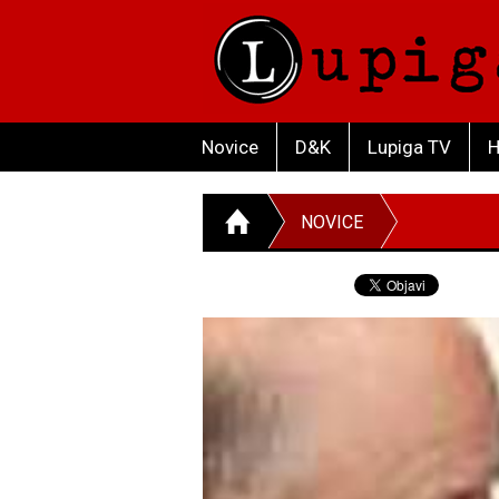
Novice
D&K
Lupiga TV
H
NOVICE