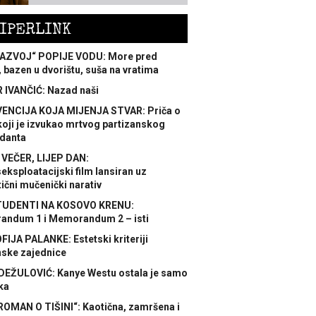
IPERLINK
AZVOJ“ POPIJE VODU: More pred
 bazen u dvorištu, suša na vratima
 IVANČIĆ: Nazad naši
ENCIJA KOJA MIJENJA STVAR: Priča o
koji je izvukao mrtvog partizanskog
danta
 VEČER, LIJEP DAN:
ksploatacijski film lansiran uz
ični mučenički narativ
TUDENTI NA KOSOVO KRENU:
ndum 1 i Memorandum 2 – isti
FIJA PALANKE: Estetski kriteriji
nske zajednice
DEŽULOVIĆ: Kanye Westu ostala je samo
ka
ROMAN O TIŠINI“: Kaotična, zamršena i