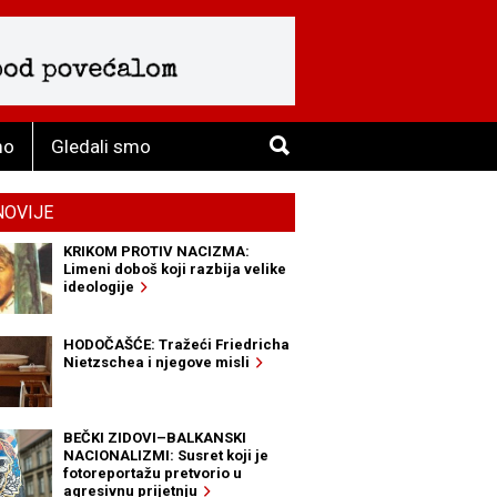
mo
Gledali smo
NOVIJE
KRIKOM PROTIV NACIZMA:
Limeni doboš koji razbija velike
ideologije
HODOČAŠĆE: Tražeći Friedricha
Nietzschea i njegove misli
BEČKI ZIDOVI–BALKANSKI
NACIONALIZMI: Susret koji je
fotoreportažu pretvorio u
agresivnu prijetnju