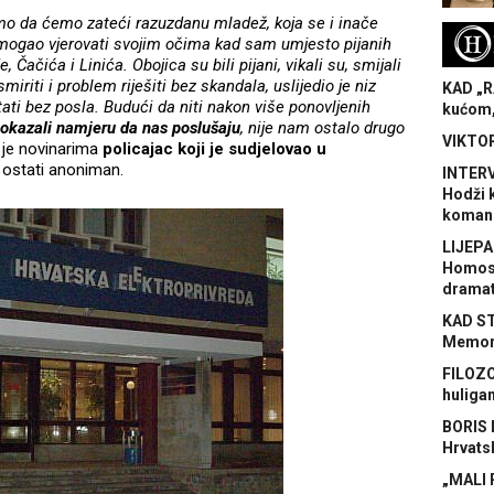
smo da ćemo zateći razuzdanu mladež, koja se i inače
H
 mogao vjerovati svojim očima kad sam umjesto pijanih
ačića i Linića. Obojica su bili pijani, vikali su, smijali
miriti i problem riješiti bez skandala, uslijedio je niz
KAD „R
stati bez posla. Budući da niti nakon više ponovljenih
kućom,
 pokazali namjeru da nas poslušaju
, nije nam ostalo drugo
VIKTOR
o je novinarima
policajac koji je sudjelovao u
a ostati anoniman.
INTERV
Hodži 
koman
LIJEPA
Homose
dramat
KAD S
Memora
FILOZO
huliga
BORIS 
Hrvats
„MALI 