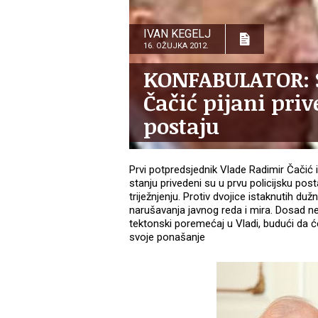
IVAN KEGELJ
16. OŽUJKA 2012.
KONFABULATOR: S
Čačić pijani priv
postaju
Prvi potpredsjednik Vlade Radimir Čačić i
stanju privedeni su u prvu policijsku po
triježnjenju. Protiv dvojice istaknutih du
narušavanja javnog reda i mira. Dosad 
tektonski poremećaj u Vladi, budući da ć
svoje ponašanje