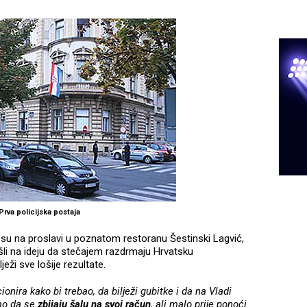
Prva policijska postaja
 su na proslavi u poznatom restoranu Šestinski Lagvić,
ošli na ideju da stečajem razdrmaju Hrvatsku
ježi sve lošije rezultate.
ionira kako bi trebao, da bilježi gubitke i da na Vladi
smo da se
zbijaju šalu na svoj račun
, ali malo prije ponoći