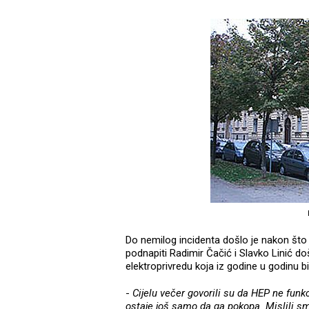
Do nemilog incidenta došlo je nakon što
podnapiti Radimir Čačić i Slavko Linić d
elektroprivredu koja iz godine u godinu bil
-
Cijelu večer govorili su da HEP ne funkc
ostaje još samo da ga pokopa. Mislili 