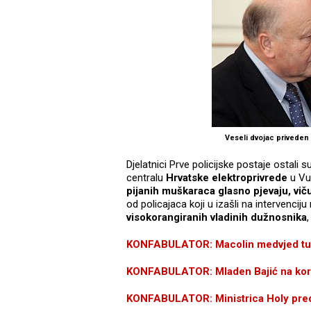
Veseli dvojac priveden 
Djelatnici Prve policijske postaje ostali 
centralu
Hrvatske elektroprivrede
u Vuk
pijanih muškaraca glasno pjevaju, viču
od policajaca koji u izašli na intervencij
visokorangiranih vladinih dužnosnika
,
KONFABULATOR: Macolin medvjed tuka
KONFABULATOR: Mladen Bajić na kora
KONFABULATOR: Ministrica Holy predl