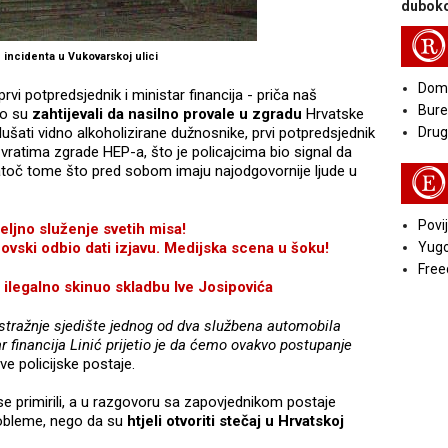
duboko
R
 incidenta u Vukovarskoj ulici
Doma
prvi potpredsjednik i ministar financija - priča naš
Bure
to su
zahtijevali da nasilno provale u zgradu
Hrvatske
slušati vidno alkoholizirane dužnosnike, prvi potpredsjednik
Druga
vratima zgrade HEP-a, što je policajcima bio signal da
natoč tome što pred sobom imaju najodgovornije ljude u
E
Povij
ljno služenje svetih misa!
ki odbio dati izjavu. Medijska scena u šoku!
Yugo
Free
legalno skinuo skladbu Ive Josipovića
 stražnje sjedište jednog od dva službena automobila
ar financija Linić prijetio je da ćemo ovakvo postupanje
rve policijske postaje.
e primirili, a u razgovoru sa zapovjednikom postaje
 probleme, nego da su
htjeli otvoriti stečaj u Hrvatskoj