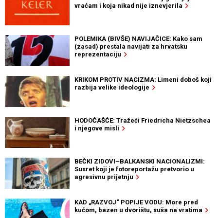
vraćam i koja nikad nije iznevjerila
POLEMIKA (BIVŠE) NAVIJAČICE: Kako sam
(zasad) prestala navijati za hrvatsku
reprezentaciju
KRIKOM PROTIV NACIZMA: Limeni doboš koji
razbija velike ideologije
HODOČAŠĆE: Tražeći Friedricha Nietzschea
i njegove misli
BEČKI ZIDOVI–BALKANSKI NACIONALIZMI:
Susret koji je fotoreportažu pretvorio u
agresivnu prijetnju
KAD „RAZVOJ“ POPIJE VODU: More pred
kućom, bazen u dvorištu, suša na vratima