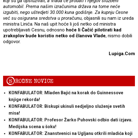
koji su ga opsluživali, a Vlada će prodati i njegov službeni
automobil. Prema našim izračunima država na tome neće
izgubiti, nego uštedjeti 30.000 kuna godišnje. Za kupnju Cesne
već su osigurana sredstva u proračunu
, objasnili su nam iz ureda
ministra Linića. Na naš upit hoće li još netko od ministra
upotrebljavati Cesnu, odnosno
hoće li Čačić pilotirati kad
zrakoplov bude koristio netko od članova Vlade
, nismo dobili
odgovor.
Lupiga.Com
S
RODNE NOVICE
KONFABULATOR: Mladen Bajić na korak do Guinnessove
knjige rekorda!
KONFABULATOR: Biskupi ukinuli nedjeljno služenje svetih
misa!
KONFABULATOR: Profesor Žarko Puhovski odbio dati izjavu.
Medijska scena u šoku!
KONFABULATOR: Znanstvenici na Ugljanu otkrili mladića koji