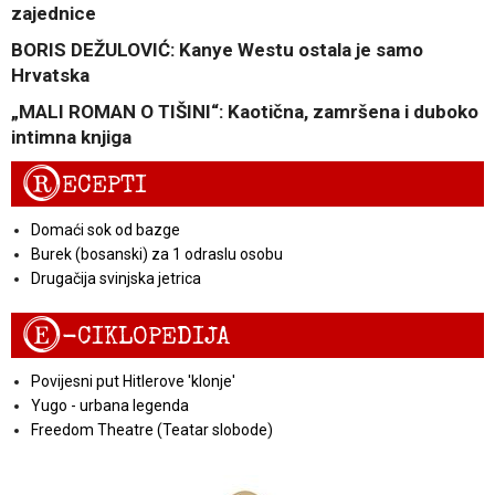
zajednice
BORIS DEŽULOVIĆ: Kanye Westu ostala je samo
Hrvatska
„MALI ROMAN O TIŠINI“: Kaotična, zamršena i duboko
intimna knjiga
R
ECEPTI
Domaći sok od bazge
Burek (bosanski) za 1 odraslu osobu
Drugačija svinjska jetrica
E
-CIKLOPEDIJA
Povijesni put Hitlerove 'klonje'
Yugo - urbana legenda
Freedom Theatre (Teatar slobode)