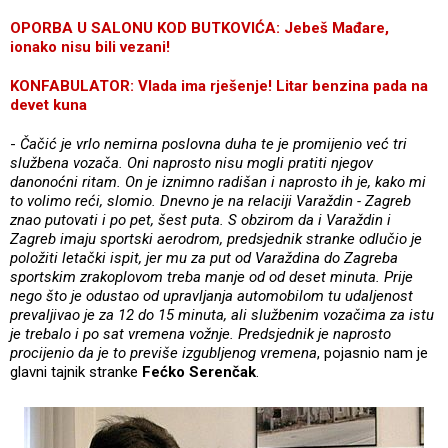
OPORBA U SALONU KOD BUTKOVIĆA: Jebeš Mađare,
ionako nisu bili vezani!
KONFABULATOR: Vlada ima rješenje! Litar benzina pada na
devet kuna
-
Čačić je vrlo nemirna poslovna duha te je promijenio već tri
službena vozača. Oni naprosto nisu mogli pratiti njegov
danonoćni ritam. On je iznimno radišan i naprosto ih je, kako mi
to volimo reći, slomio. Dnevno je na relaciji Varaždin - Zagreb
znao putovati i po pet, šest puta. S obzirom da i Varaždin i
Zagreb imaju sportski aerodrom, predsjednik stranke odlučio je
položiti letački ispit, jer mu za put od Varaždina do Zagreba
sportskim zrakoplovom treba manje od od deset minuta. Prije
nego što je odustao od upravljanja automobilom tu udaljenost
prevaljivao je za 12 do 15 minuta, ali službenim vozačima za istu
je trebalo i po sat vremena vožnje. Predsjednik je naprosto
procijenio da je to previše izgubljenog vremena
, pojasnio nam je
glavni tajnik stranke
Fećko Serenčak
.