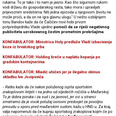
rukama. To je tako i to nam je jasno. Kao što sigurnom rukom
vodi državu do gospodarskog rasta, tako mora i upravljati
prijevoznim sredstvima. Niti jedna epizoda u njegovom životu ne
može proći, a da on ne igra glavnu ulogu." U nešto ozbiljnijem
tonu Bandov kaže da će Čačićev novi hobi prvom
potpredsjedniku Vlade ujedno
pomoći da se riješi negativnog
publiciteta uzrokovanog čestim prometnim prekršajima
.
KONFABULATOR: Ministrica Holy predlaže Vladi izbacivanje
koze iz hrvatskog grba
KONFABULATOR: Holding kreće u naplatu kopanja po
gradskim kontejnerima
KONFABULATOR: Mladić uhićen jer je ilegalno skinuo
skladbu Ive Josipovića
-
Ratko kaže da će nakon položenog ispita sportskim
zrakoplovom letjeti i na jedno od sljedećih ročišta u Mađarskoj.
To je dobra poruka i za sud i za javnost, jer svi u stranci
smatramo da je visok položaj osnovni preduvjet za povoljnu
presudu u sporu pred mađarskim sudom
, kažu u HNS-u. Za kraj,
valja napomenuti da će kupnju sportskog zrakoplova kojim će po