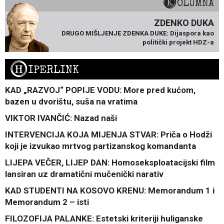
KOLUMNA
ZDENKO DUKA
DRUGO MIŠLJENJE ZDENKA DUKE: Dijaspora kao
politički projekt HDZ-a
H
IPERLINK
KAD „RAZVOJ“ POPIJE VODU: More pred kućom,
bazen u dvorištu, suša na vratima
VIKTOR IVANČIĆ: Nazad naši
INTERVENCIJA KOJA MIJENJA STVAR: Priča o Hodži
koji je izvukao mrtvog partizanskog komandanta
LIJEPA VEČER, LIJEP DAN: Homoseksploatacijski film
lansiran uz dramatični mučenički narativ
KAD STUDENTI NA KOSOVO KRENU: Memorandum 1 i
Memorandum 2 – isti
FILOZOFIJA PALANKE: Estetski kriteriji huliganske