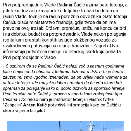
Prvi potpredsjednik Vlade Radimir Čačić uzima sate letenja, a
pilotsku dozvolu za sportske letjelice trebao bi dobiti na
račun Vlade, točnije na račun poreznih obveznika. Sate letenja
Čačiću plaća ministarstvo financija, gdje tvrde da on ima
pravo na ovaj trošak. Državni proračun, ističu, na koncu će biti
i na dobitku, budući da potpredsjednik Vlade nakon polaganja
ispita kani prestati koristiti usluge službenog vozača za
svakodnevna putovanja na relaciji Varaždin - Zagreb. Ova
informacija potvrđena nam je i u letačkoj školi koju pohađa
Prvi potpredsjednik Vlade
-
S ozbirom da se Radimir Čačić nalazi već u kasnim godinama
kao i činjenici da obnaša vrlo bitnu dužnost u državi te je često
zauzet, mi smo ugodno iznenađeni da on uvijek nađe vremena za
satove letenja. Ide mu jako dobro i mislim da će vrlo skoro biti
spreman za polaganje kako bi dobio dozvolu za sportsko letenje.
Prve letačke sate Čačić je proveo u sportskom zrakoplovu tipa
Cessna 172
, rekao nam je instruktor letenja i vlasnik tvrtke
"Zeppelin"
Arsen Katić
potvrdivši informaciju kako će Čačić u
skoro vrijeme biti pilot.