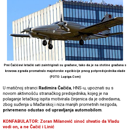
Prvi Čačićevi letački sati zaintrigirali su građane, tako da je na stotine građana s
krovova zgrada promatralo majstorske egzibicije prvog potpredsjednika vlade
(FOTO: Lupiga.Com)
U matičnoj stranci
Radimira Čačića
, HNS-u, upoznati su s
novom aktivnošću stranačkog predsjednika, kojeg je na
polaganje letačkog ispita motivirala činjenica da je odnedavna,
zbog suđenja u Mađarskoj i niza manjih prometnih nezgoda,
privremeno odustao od upravljanja automobilom
.
KONFABULATOR: Zoran Milanović sinoć shvatio da Vladu
vodi on, a ne Čačić i Linić