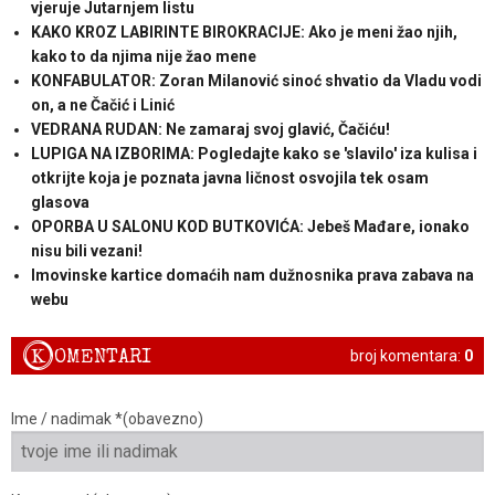
vjeruje Jutarnjem listu
KAKO KROZ LABIRINTE BIROKRACIJE: Ako je meni žao njih,
kako to da njima nije žao mene
KONFABULATOR: Zoran Milanović sinoć shvatio da Vladu vodi
on, a ne Čačić i Linić
VEDRANA RUDAN: Ne zamaraj svoj glavić, Čačiću!
LUPIGA NA IZBORIMA: Pogledajte kako se 'slavilo' iza kulisa i
otkrijte koja je poznata javna ličnost osvojila tek osam
glasova
OPORBA U SALONU KOD BUTKOVIĆA: Jebeš Mađare, ionako
nisu bili vezani!
Imovinske kartice domaćih nam dužnosnika prava zabava na
webu
K
OMENTARI
broj komentara:
0
Ime / nadimak *(obavezno)