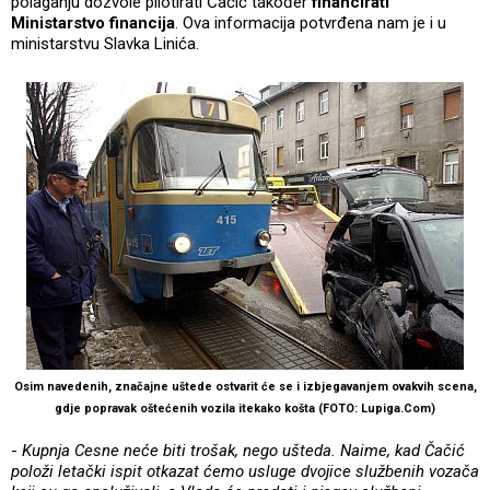
polaganju dozvole pilotirati Čačić također
financirati
Ministarstvo financija
. Ova informacija potvrđena nam je i u
ministarstvu Slavka Linića.
Osim navedenih, značajne uštede ostvarit će se i izbjegavanjem ovakvih scena,
gdje popravak oštećenih vozila itekako košta (FOTO: Lupiga.Com)
-
Kupnja Cesne neće biti trošak, nego ušteda. Naime, kad Čačić
položi letački ispit otkazat ćemo usluge dvojice službenih vozača