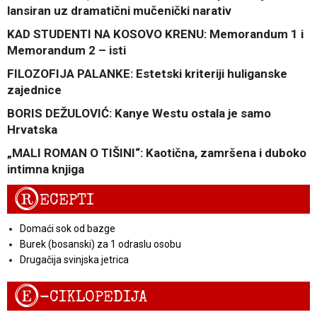
lansiran uz dramatični mučenički narativ
KAD STUDENTI NA KOSOVO KRENU: Memorandum 1 i
Memorandum 2 – isti
FILOZOFIJA PALANKE: Estetski kriteriji huliganske
zajednice
BORIS DEŽULOVIĆ: Kanye Westu ostala je samo
Hrvatska
„MALI ROMAN O TIŠINI“: Kaotična, zamršena i duboko
intimna knjiga
R
ECEPTI
Domaći sok od bazge
Burek (bosanski) za 1 odraslu osobu
Drugačija svinjska jetrica
E
-CIKLOPEDIJA