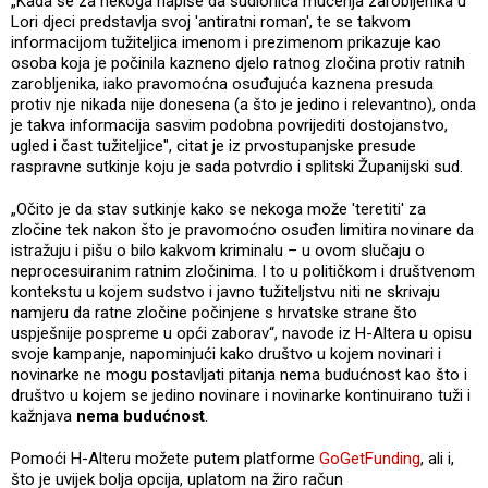
„Kada se za nekoga napiše da sudionica mučenja zarobljenika u
Lori djeci predstavlja svoj 'antiratni roman', te se takvom
informacijom tužiteljica imenom i prezimenom prikazuje kao
osoba koja je počinila kazneno djelo ratnog zločina protiv ratnih
zarobljenika, iako pravomoćna osuđujuća kaznena presuda
protiv nje nikada nije donesena (a što je jedino i relevantno), onda
je takva informacija sasvim podobna povrijediti dostojanstvo,
ugled i čast tužiteljice", citat je iz prvostupanjske presude
raspravne sutkinje koju je sada potvrdio i splitski Županijski sud.
„Očito je da stav sutkinje kako se nekoga može 'teretiti' za
zločine tek nakon što je pravomoćno osuđen limitira novinare da
istražuju i pišu o bilo kakvom kriminalu – u ovom slučaju o
neprocesuiranim ratnim zločinima. I to u političkom i društvenom
kontekstu u kojem sudstvo i javno tužiteljstvu niti ne skrivaju
namjeru da ratne zločine počinjene s hrvatske strane što
uspješnije pospreme u opći zaborav“, navode iz H-Altera u opisu
svoje kampanje, napominjući kako društvo u kojem novinari i
novinarke ne mogu postavljati pitanja nema budućnost kao što i
društvo u kojem se jedino novinare i novinarke kontinuirano tuži i
kažnjava
nema budućnost
.
Pomoći H-Alteru možete putem platforme
GoGetFunding
, ali i,
što je uvijek bolja opcija, uplatom na žiro račun