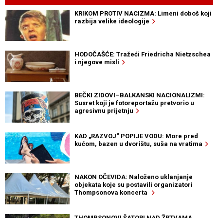
KRIKOM PROTIV NACIZMA: Limeni doboš koji
razbija velike ideologije
HODOČAŠĆE: Tražeći Friedricha Nietzschea
i njegove misli
BEČKI ZIDOVI–BALKANSKI NACIONALIZMI:
Susret koji je fotoreportažu pretvorio u
agresivnu prijetnju
KAD „RAZVOJ“ POPIJE VODU: More pred
kućom, bazen u dvorištu, suša na vratima
NAKON OČEVIDA: Naloženo uklanjanje
objekata koje su postavili organizatori
Thompsonova koncerta
THOMPSONOVI ŠATORI NAD ŽRTVAMA