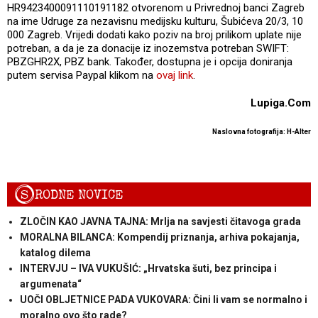
HR9423400091110191182 otvorenom u Privrednoj banci Zagreb
na ime Udruge za nezavisnu medijsku kulturu, Šubićeva 20/3, 10
000 Zagreb. Vrijedi dodati kako poziv na broj prilikom uplate nije
potreban, a da je za donacije iz inozemstva potreban SWIFT:
PBZGHR2X, PBZ bank. Također, dostupna je i opcija doniranja
putem servisa Paypal klikom na
ovaj link
.
Lupiga.Com
Naslovna fotografija: H-Alter
S
RODNE NOVICE
ZLOČIN KAO JAVNA TAJNA: Mrlja na savjesti čitavoga grada
MORALNA BILANCA: Kompendij priznanja, arhiva pokajanja,
katalog dilema
INTERVJU – IVA VUKUŠIĆ: „Hrvatska šuti, bez principa i
argumenata“
UOČI OBLJETNICE PADA VUKOVARA: Čini li vam se normalno i
moralno ovo što rade?