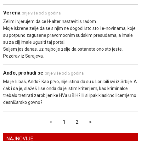
Verena
prije više od 6 godina
Zelim i vjerujem da ce H-alter nastaviti s radom.
Moje iskrene zelje da se s njim ne dogodi isto sto i e-novinama, koje
su potpuno zagusene pravomocnim sudskim presudama, a imale
su za cilj imale ugusiti taj portal.
Saljem jos danas, uz najbolje zelje da ostanete ono sto jeste.
Pozdrav iz Sarajeva.
Anđo, probudi se
prije više od 6 godina
Ma je li, baš, Anđo? Kao prvo, nije istina da su u Lori bili svi iz Srbije. A
čak i da je, slažeš li se onda da je istim kriterijem, kao kriminalce
trebalo tretirati zarobljenike HVa u BIH? Ili si ipak klasično licemjerno
desničarsko govno?
<
1
2
>
NAJNOVIJE