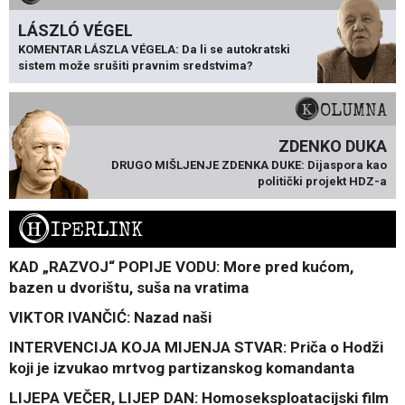
LÁSZLÓ VÉGEL
KOMENTAR LÁSZLA VÉGELA: Da li se autokratski
sistem može srušiti pravnim sredstvima?
KOLUMNA
ZDENKO DUKA
DRUGO MIŠLJENJE ZDENKA DUKE: Dijaspora kao
politički projekt HDZ-a
H
IPERLINK
KAD „RAZVOJ“ POPIJE VODU: More pred kućom,
bazen u dvorištu, suša na vratima
VIKTOR IVANČIĆ: Nazad naši
INTERVENCIJA KOJA MIJENJA STVAR: Priča o Hodži
koji je izvukao mrtvog partizanskog komandanta
LIJEPA VEČER, LIJEP DAN: Homoseksploatacijski film