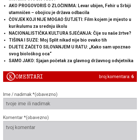
AKO PROGOVORIŠ O ZLOČINIMA: Levar ubijen, Fehir u Srbiji
utamničen – obojicu je država odbacila
ČOVJEK KOJI NIJE MOGAO ŠUTJETI: Film kojem je mjesto u
kurikulumu za srednju školu
NACIONALISTIČKA KULTURA SJEĆANJA: Čije su naše žrtve?
TIŠINA I SUZE: Moj Split nikad nije bio ovako tih
DIJETE ZAČETO SILOVANJEM U RATU: „Kako sam upoznao
svog biološkog oca“
SAMO JAKO: Sjajan početak za glavnog državnog odvjetnika
K
OMENTARI
broj komentara:
6
Ime / nadimak *(obavezno)
Komentar *(obavezno)