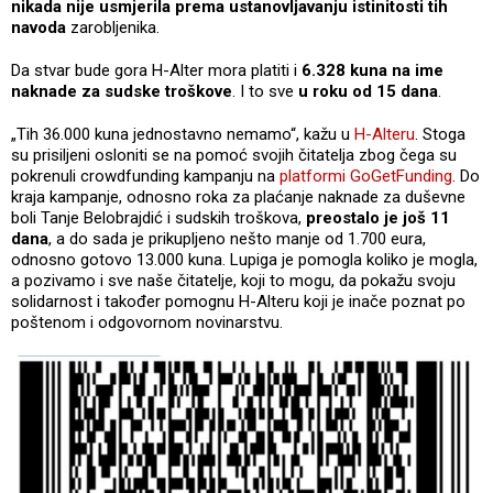
nikada nije usmjerila prema ustanovljavanju istinitosti tih
navoda
zarobljenika.
Da stvar bude gora H-Alter mora platiti i
6.328 kuna na ime
naknade za sudske troškove
. I to sve
u roku od 15 dana
.
„Tih 36.000 kuna jednostavno nemamo“, kažu u
H-Alteru
. Stoga
su prisiljeni osloniti se na pomoć svojih čitatelja zbog čega su
pokrenuli crowdfunding kampanju na
platformi GoGetFunding
. Do
kraja kampanje, odnosno roka za plaćanje naknade za duševne
boli Tanje Belobrajdić i sudskih troškova,
preostalo je još 11
dana
, a do sada je prikupljeno nešto manje od 1.700 eura,
odnosno gotovo 13.000 kuna. Lupiga je pomogla koliko je mogla,
a pozivamo i sve naše čitatelje, koji to mogu, da pokažu svoju
solidarnost i također pomognu H-Alteru koji je inače poznat po
poštenom i odgovornom novinarstvu.