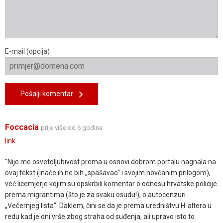
E-mail (opcija)
Pošalji komentar
Foccacia
prije više od 6 godina
link
"Nije me osvetoljubivost prema u osnovi dobrom portalu nagnala na
ovaj tekst (inače ih ne bih „spašavao“ i svojim novčanim prilogom),
već licemjerje kojim su opskrbili komentar o odnosu hrvatske policije
prema migrantima (što je za svaku osudu!), o autocenzuri
„Večernjeg lista“. Daklem, čini se da je prema uredništvu H-altera u
redu kad je oni vrše zbog straha od suđenja, ali upravo isto to