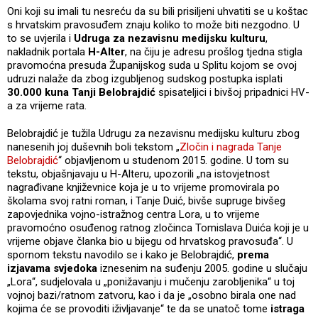
Oni koji su imali tu nesreću da su bili prisiljeni uhvatiti se u koštac
s hrvatskim pravosuđem znaju koliko to može biti nezgodno. U
to se uvjerila i
Udruga za nezavisnu medijsku kulturu
,
nakladnik portala
H-Alter
, na čiju je adresu prošlog tjedna stigla
pravomoćna presuda Županijskog suda u Splitu kojom se ovoj
udruzi nalaže da zbog izgubljenog sudskog postupka isplati
30.000 kuna Tanji Belobrajdić
spisateljici i bivšoj pripadnici HV-
a za vrijeme rata.
Belobrajdić je tužila Udrugu za nezavisnu medijsku kulturu zbog
nanesenih joj duševnih boli tekstom „
Zločin i nagrada Tanje
Belobrajdić
“ objavljenom u studenom 2015. godine. U tom su
tekstu, objašnjavaju u H-Alteru, upozorili „na istovjetnost
nagrađivane književnice koja je u to vrijeme promovirala po
školama svoj ratni roman, i Tanje Duić, bivše supruge bivšeg
zapovjednika vojno-istražnog centra Lora, u to vrijeme
pravomoćno osuđenog ratnog zločinca Tomislava Duića koji je u
vrijeme objave članka bio u bijegu od hrvatskog pravosuđa“. U
spornom tekstu navodilo se i kako je Belobrajdić,
prema
izjavama svjedoka
iznesenim na suđenju 2005. godine u slučaju
„Lora“, sudjelovala u „ponižavanju i mučenju zarobljenika“ u toj
vojnoj bazi/ratnom zatvoru, kao i da je „osobno birala one nad
kojima će se provoditi iživljavanje“ te da se unatoč tome
istraga