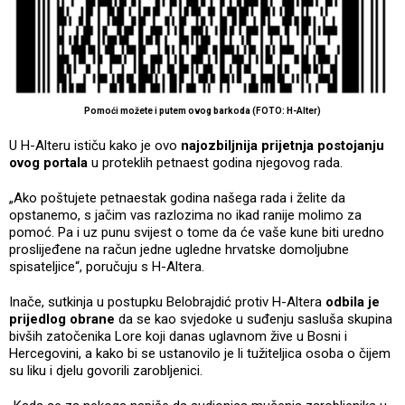
Pomoći možete i putem ovog barkoda (FOTO: H-Alter)
U H-Alteru ističu kako je ovo
najozbiljnija prijetnja postojanju
ovog portala
u proteklih petnaest godina njegovog rada.
„Ako poštujete petnaestak godina našega rada i želite da
opstanemo, s jačim vas razlozima no ikad ranije molimo za
pomoć. Pa i uz punu svijest o tome da će vaše kune biti uredno
proslijeđene na račun jedne ugledne hrvatske domoljubne
spisateljice“, poručuju s H-Altera.
Inače, sutkinja u postupku Belobrajdić protiv H-Altera
odbila je
prijedlog obrane
da se kao svjedoke u suđenju sasluša skupina
bivših zatočenika Lore koji danas uglavnom žive u Bosni i
Hercegovini, a kako bi se ustanovilo je li tužiteljica osoba o čijem
su liku i djelu govorili zarobljenici.