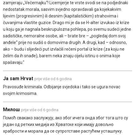
zamjeraju „Večernajku“! Licemjerje te vrste svodi se na podjednaki
nedostatak morala, sasvim svjedno opravdavali ga kojekakvim
lijevim (progresivnim) ili desnim (kapitalističkim) strahovima i
čuvanjima vlastite guzice. Drago mi je da se H-alter izvukao iz krize
u koju ga je nagnala beskrupulozna pohlepa, po svemu sudeći jedne
sadističke, nemoralne osobe, ali – brate bre – „pogledaj dom svoj
anđele“ prije no sudiš o domovima drugih. A drugi, kad – odnosno,
ako – budu i slijedeći put izvlačili rečeni portal iz krize (za koju ne
želim da ih snađe), barem neka znaju cijelu istinu o onima koje
spašavaju."
Ja sam Hrvat
prije više od 6 godina
Pravosuđe kriminala. Odbijanje svjedoka i tako se ugura novac
svojim krimosima.
Милош
prije više od 6 godina
Помоћ свакако заслужују, ако због ичега онда због тога што су
један од ретких медија из Хрватске који имају довољно
храбрости и морала да се супротставе растућем усташлуку.