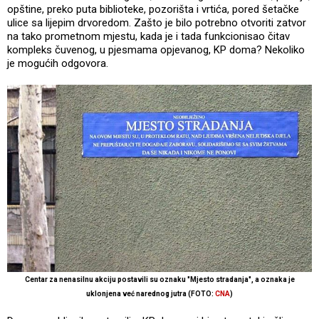
opštine, preko puta biblioteke, pozorišta i vrtića, pored šetačke
ulice sa lijepim drvoredom. Zašto je bilo potrebno otvoriti zatvor
na tako prometnom mjestu, kada je i tada funkcionisao čitav
kompleks čuvenog, u pjesmama opjevanog, KP doma? Nekoliko
je mogućih odgovora.
Centar za nenasilnu akciju postavili su oznaku "Mjesto stradanja", a oznaka je
uklonjena već narednog jutra (FOTO:
CNA
)