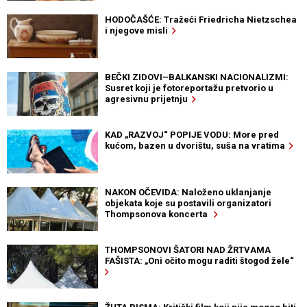
HODOČAŠĆE: Tražeći Friedricha Nietzschea
i njegove misli
BEČKI ZIDOVI–BALKANSKI NACIONALIZMI:
Susret koji je fotoreportažu pretvorio u
agresivnu prijetnju
KAD „RAZVOJ“ POPIJE VODU: More pred
kućom, bazen u dvorištu, suša na vratima
NAKON OČEVIDA: Naloženo uklanjanje
objekata koje su postavili organizatori
Thompsonova koncerta
THOMPSONOVI ŠATORI NAD ŽRTVAMA
FAŠISTA: „Oni očito mogu raditi štogod žele“