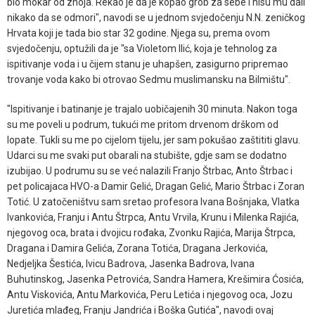
bio mokar od znoja. Rekao je da je kopao grob za sebe i nisu mu dali
nikako da se odmori", navodi se u jednom svjedočenju N.N. zeničkog
Hrvata koji je tada bio star 32 godine. Njega su, prema ovom
svjedočenju, optužili da je "sa Violetom Ilić, koja je tehnolog za
ispitivanje voda i u čijem stanu je uhapšen, zasigurno pripremao
trovanje voda kako bi otrovao Sedmu muslimansku na Bilmištu".
"Ispitivanje i batinanje je trajalo uobičajenih 30 minuta. Nakon toga
su me poveli u podrum, tukući me pritom drvenom drškom od
lopate. Tukli su me po cijelom tijelu, jer sam pokušao zaštititi glavu.
Udarci su me svaki put obarali na stubište, gdje sam se dodatno
izubijao. U podrumu su se već nalazili Franjo Štrbac, Anto Štrbac i
pet policajaca HVO-a Damir Gelić, Dragan Gelić, Mario Štrbac i Zoran
Totić. U zatočeništvu sam sretao profesora Ivana Bošnjaka, Vlatka
Ivankovića, Franju i Antu Štrpca, Antu Vrvila, Krunu i Milenka Rajića,
njegovog oca, brata i dvojicu rođaka, Zvonku Rajića, Marija Štrpca,
Dragana i Damira Gelića, Zorana Totića, Dragana Jerkovića,
Nedjeljka Šestića, Ivicu Badrova, Jasenka Badrova, Ivana
Buhutinskog, Jasenka Petrovića, Sandra Hamera, Krešimira Ćosića,
Antu Viskovića, Antu Markovića, Peru Letića i njegovog oca, Jozu
Juretića mlađeg, Franju Jandrića i Boška Gutića", navodi ovaj