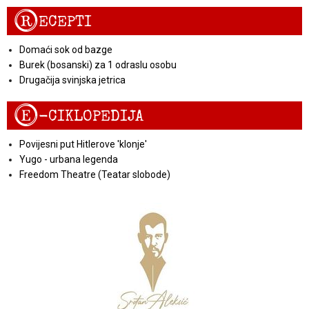
R
ECEPTI
Domaći sok od bazge
Burek (bosanski) za 1 odraslu osobu
Drugačija svinjska jetrica
E
-CIKLOPEDIJA
Povijesni put Hitlerove 'klonje'
Yugo - urbana legenda
Freedom Theatre (Teatar slobode)