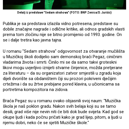
Detalj iz predstave "Sedam strahova" (FOTO: BNP Zenica/D. Jurišić)
Publika je sa predstava izlazila vidno potresena, predstave su
dobile značajne nagrade i odlične kritike, ali odnos gradskih vlasti
prema tom zločinu nije se bitno promijenio od 1993. godine. On
se i dalje tretira kao javna tajna.
U romanu "Sedam strahova" odgovornost za otvaranje mučilišta
u Muzičkoj školi dodijelio sam demonskoj braći Pegaz, ciničnim
vladarima života i smrti. Činilo mi se da samo takvi groteskni
likovi mogu uvjerljivo iznijeti stvarne činjenice, možda pretjerane
za literaturu – da su organizatori zatvor smjestili u zgradu koja
dijeli dvorište sa obdaništem čiji su prozori pokriveni dječijim
crtežima i da su žrtve prebijane pored klavira, u učionicama sa
portretima kompozitora na zidova.
Braća Pegaz su u romanu ovako objasnili svoj naum: "Muzička
škola je naš poklon gradu. Nakon svih belaja koji su se tamo
desili, grad više nije nevin niti će biti dok bude svijeta. Kad god se
okupe ljudi i kada počnu pričati kako je grad lijep, pitom, a ljudi u
njemu dobri, neko će se sjetiti Muzičke škole."