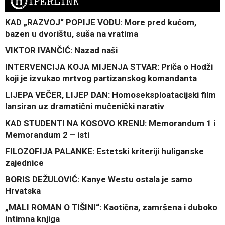
H
IPERLINK
KAD „RAZVOJ“ POPIJE VODU: More pred kućom,
bazen u dvorištu, suša na vratima
VIKTOR IVANČIĆ: Nazad naši
INTERVENCIJA KOJA MIJENJA STVAR: Priča o Hodži
koji je izvukao mrtvog partizanskog komandanta
LIJEPA VEČER, LIJEP DAN: Homoseksploatacijski film
lansiran uz dramatični mučenički narativ
KAD STUDENTI NA KOSOVO KRENU: Memorandum 1 i
Memorandum 2 – isti
FILOZOFIJA PALANKE: Estetski kriteriji huliganske
zajednice
BORIS DEŽULOVIĆ: Kanye Westu ostala je samo
Hrvatska
„MALI ROMAN O TIŠINI“: Kaotična, zamršena i duboko
intimna knjiga