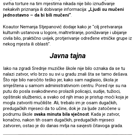
svrha torture na tim mjestima nikada nije bilo iznuđivanje
nekakvih priznanja ili dobivanje informacija:
„Ljudi su mučeni
jednostavno – da bi bili mučeni“
.
Koautor Nemanja Stjepanović dodaje kako je "cilj pretvaranja
kulturnih ustanova u logore, maltretiranje, ponižavanje i ubijanje
civila bilo, praktično uvijek, protjerivanje određene etničke grupe iz
nekog mjesta ili oblasti".
Javna tajna
Iako na zgradi Srednje muzičke škole nije bilo oznaka da se tu
nalazi zatvor, vrlo brzo su svi u gradu znali šta se tamo dešava.
Što nije bilo naročito teško jer, kako sam naglasio, škola je
smještena u samom administrativnom centru. Pored nje su na
putu do posla svakodnevno prolazili policajci, sudije, tužioci,
opštinski službenici, a svako od njih imao je pristup moći koja je
mogla zatvoriti mučilište. Ali, trebalo im je osam dugačkih,
predugačkih mjeseci da to učine, dok je za ljude zatočene u
podrumu škole
svaka minuta bila vječnost
. Kada je zatvor,
konačno, nakon tih osam dugačkih, predugačkih mjeseci
zatvoren, ostao je do danas mrlja na savjesti čitavoga grada.