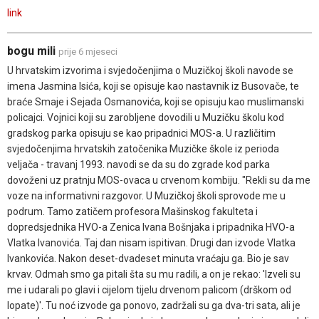
link
bogu mili
prije 6 mjeseci
U hrvatskim izvorima i svjedočenjima o Muzičkoj školi navode se
imena Jasmina Isića, koji se opisuje kao nastavnik iz Busovače, te
braće Smaje i Sejada Osmanovića, koji se opisuju kao muslimanski
policajci. Vojnici koji su zarobljene dovodili u Muzičku školu kod
gradskog parka opisuju se kao pripadnici MOS-a. U različitim
svjedočenjima hrvatskih zatočenika Muzičke škole iz perioda
veljača - travanj 1993. navodi se da su do zgrade kod parka
dovoženi uz pratnju MOS-ovaca u crvenom kombiju. "Rekli su da me
voze na informativni razgovor. U Muzičkoj školi sprovode me u
podrum. Tamo zatičem profesora Mašinskog fakulteta i
dopredsjednika HVO-a Zenica Ivana Bošnjaka i pripadnika HVO-a
Vlatka Ivanovića. Taj dan nisam ispitivan. Drugi dan izvode Vlatka
Ivankovića. Nakon deset-dvadeset minuta vraćaju ga. Bio je sav
krvav. Odmah smo ga pitali šta su mu radili, a on je rekao: 'Izveli su
me i udarali po glavi i cijelom tijelu drvenom palicom (drškom od
lopate)'. Tu noć izvode ga ponovo, zadržali su ga dva-tri sata, ali je