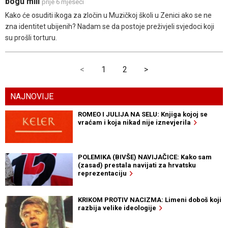
bogu mili
prije 6 mjeseci
Kako će osuditi ikoga za zločin u Muzičkoj školi u Zenici ako se ne
zna identitet ubijenih? Nadam se da postoje preživjeli svjedoci koji
su prošli torturu.
<
1
2
>
NAJNOVIJE
ROMEO I JULIJA NA SELU: Knjiga kojoj se
vraćam i koja nikad nije iznevjerila
POLEMIKA (BIVŠE) NAVIJAČICE: Kako sam
(zasad) prestala navijati za hrvatsku
reprezentaciju
KRIKOM PROTIV NACIZMA: Limeni doboš koji
razbija velike ideologije