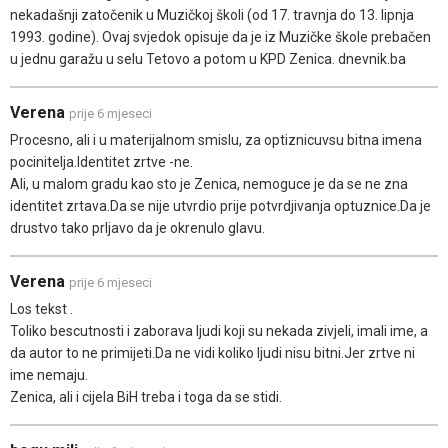
nekadašnji zatočenik u Muzičkoj školi (od 17. travnja do 13. lipnja
1993. godine). Ovaj svjedok opisuje da je iz Muzičke škole prebačen
u jednu garažu u selu Tetovo a potom u KPD Zenica. dnevnik.ba
Verena
prije 6 mjeseci
Procesno, ali i u materijalnom smislu, za optiznicuvsu bitna imena
pocinitelja.Identitet zrtve -ne.
Ali, u malom gradu kao sto je Zenica, nemoguce je da se ne zna
identitet zrtava.Da se nije utvrdio prije potvrdjivanja optuznice.Da je
drustvo tako prljavo da je okrenulo glavu.
Verena
prije 6 mjeseci
Los tekst .
Toliko bescutnosti i zaborava ljudi koji su nekada zivjeli, imali ime, a
da autor to ne primijeti.Da ne vidi koliko ljudi nisu bitni.Jer zrtve ni
ime nemaju.
Zenica, ali i cijela BiH treba i toga da se stidi.