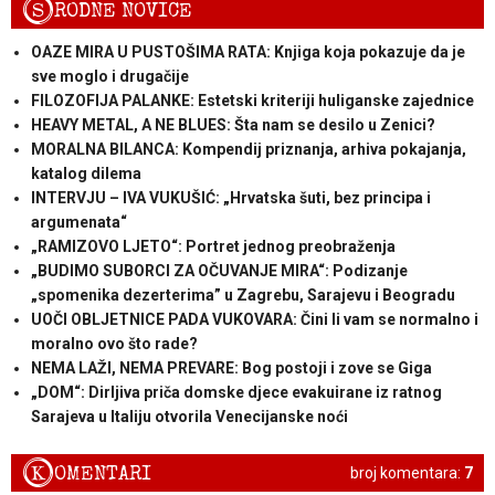
S
RODNE NOVICE
OAZE MIRA U PUSTOŠIMA RATA: Knjiga koja pokazuje da je
sve moglo i drugačije
FILOZOFIJA PALANKE: Estetski kriteriji huliganske zajednice
HEAVY METAL, A NE BLUES: Šta nam se desilo u Zenici?
MORALNA BILANCA: Kompendij priznanja, arhiva pokajanja,
katalog dilema
INTERVJU – IVA VUKUŠIĆ: „Hrvatska šuti, bez principa i
argumenata“
„RAMIZOVO LJETO“: Portret jednog preobraženja
„BUDIMO SUBORCI ZA OČUVANJE MIRA“: Podizanje
„spomenika dezerterima” u Zagrebu, Sarajevu i Beogradu
UOČI OBLJETNICE PADA VUKOVARA: Čini li vam se normalno i
moralno ovo što rade?
NEMA LAŽI, NEMA PREVARE: Bog postoji i zove se Giga
„DOM“: Dirljiva priča domske djece evakuirane iz ratnog
Sarajeva u Italiju otvorila Venecijanske noći
K
OMENTARI
broj komentara:
7