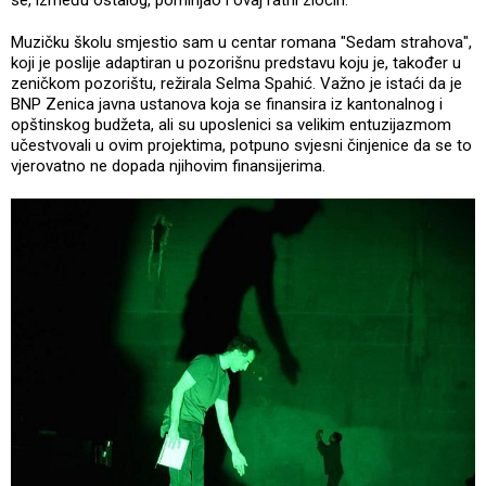
Muzičku školu smjestio sam u centar romana "Sedam strahova",
koji je poslije adaptiran u pozorišnu predstavu koju je, također u
zeničkom pozorištu, režirala Selma Spahić. Važno je istaći da je
BNP Zenica javna ustanova koja se finansira iz kantonalnog i
opštinskog budžeta, ali su uposlenici sa velikim entuzijazmom
učestvovali u ovim projektima, potpuno svjesni činjenice da se to
vjerovatno ne dopada njihovim finansijerima.