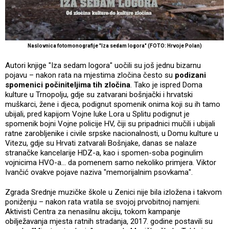
Naslovnica fotomonografije "Iza sedam logora" (FOTO: Hrvoje Polan)
Autori knjige "Iza sedam logora" uočili su još jednu bizarnu
pojavu – nakon rata na mjestima zločina često su
podizani
spomenici počiniteljima tih zločina
. Tako je ispred Doma
kulture u Trnopolju, gdje su zatvarani bošnjački i hrvatski
muškarci, žene i djeca, podignut spomenik onima koji su ih tamo
ubijali, pred kapijom Vojne luke Lora u Splitu podignut je
spomenik bojni Vojne policije HV, čiji su pripadnici mučili i ubijali
ratne zarobljenike i civile srpske nacionalnosti, u Domu kulture u
Vitezu, gdje su Hrvati zatvarali Bošnjake, danas se nalaze
stranačke kancelarije HDZ-a, kao i spomen-soba poginulim
vojnicima HVO-a... da pomenem samo nekoliko primjera. Viktor
Ivančić ovakve pojave naziva "memorijalnim psovkama".
Zgrada Srednje muzičke škole u Zenici nije bila izložena i takvom
poniženju – nakon rata vratila se svojoj prvobitnoj namjeni.
Aktivisti Centra za nenasilnu akciju, tokom kampanje
obilježavanja mjesta ratnih stradanja, 2017. godine postavili su