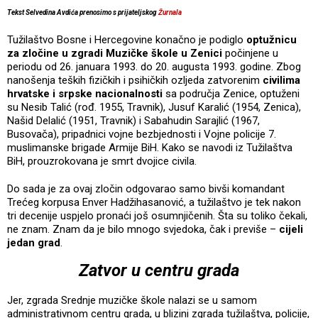
Tekst Selvedina Avdića prenosimo s prijateljskog
Žurnala
Tužilaštvo Bosne i Hercegovine konačno je podiglo
optužnicu
za zločine u zgradi Muzičke škole u Zenici
počinjene u
periodu od 26. januara 1993. do 20. augusta 1993. godine. Zbog
nanošenja teških fizičkih i psihičkih ozljeda zatvorenim
civilima
hrvatske i srpske nacionalnosti
sa područja Zenice, optuženi
su Nesib Talić (rođ. 1955, Travnik), Jusuf Karalić (1954, Zenica),
Našid Delalić (1951, Travnik) i Sabahudin Sarajlić (1967,
Busovača), pripadnici vojne bezbjednosti i Vojne policije 7.
muslimanske brigade Armije BiH. Kako se navodi iz Tužilaštva
BiH, prouzrokovana je smrt dvojice civila.
Do sada je za ovaj zločin odgovarao samo bivši komandant
Trećeg korpusa Enver Hadžihasanović, a tužilaštvo je tek nakon
tri decenije uspjelo pronaći još osumnjičenih. Šta su toliko čekali,
ne znam. Znam da je bilo mnogo svjedoka, čak i previše –
cijeli
jedan grad
.
Zatvor u centru grada
Jer, zgrada Srednje muzičke škole nalazi se u samom
administrativnom centru grada, u blizini zgrada tužilaštva, policije,