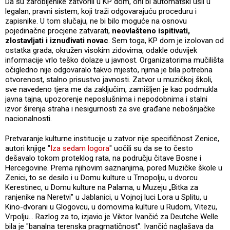
Da su zarobljenike zatvorili u KP dom, oni bi automatski ušli u
legalan, pravni sistem, koji traži odgovarajuću proceduru i
zapisnike. U tom slučaju, ne bi bilo moguće na osnovu
pojedinačne procjene zatvarati,
neovlašteno ispitivati,
zlostavljati i iznuđivati novac
. Sem toga, KP dom je izolovan od
ostatka grada, okružen visokim zidovima, odakle oduvijek
informacije vrlo teško dolaze u javnost. Organizatorima mučilišta
očigledno nije odgovaralo takvo mjesto, njima je bila potrebna
otvorenost, stalno prisustvo javnosti. Zatvor u muzičkoj školi,
sve navedeno tjera me da zaključim, zamišljen je kao podmukla
javna tajna, upozorenje neposlušnima i nepodobnima i stalni
izvor širenja straha i nesigurnosti za sve građane nebošnjačke
nacionalnosti.
Pretvaranje kulturne institucije u zatvor nije specifičnost Zenice,
autori knjige "
Iza sedam logora
" uočili su da se to često
dešavalo tokom proteklog rata, na području čitave Bosne i
Hercegovine. Prema njihovim saznanjima, pored Muzičke škole u
Zenici, to se desilo i u Domu kulture u Trnopolju, u dvorcu
Kerestinec, u Domu kulture na Palama, u Muzeju „Bitka za
ranjenike na Neretvi" u Jablanici, u Vojnoj luci Lora u Splitu, u
Kino-dvorani u Glogovcu, u domovima kulture u Rudom, Vitezu,
Vrpolju... Razlog za to, izjavio je Viktor Ivančić za Deutche Welle
bila je "banalna terenska pragmatičnost". Ivančić naglašava da