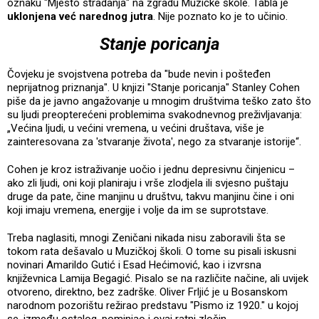
oznaku "Mjesto stradanja" na zgradu Muzičke škole. Tabla je
uklonjena već narednog jutra
. Nije poznato ko je to učinio.
Stanje poricanja
Čovjeku je svojstvena potreba da "bude nevin i pošteđen
neprijatnog priznanja". U knjizi "Stanje poricanja" Stanley Cohen
piše da je javno angažovanje u mnogim društvima teško zato što
su ljudi preopterećeni problemima svakodnevnog preživljavanja:
„Većina ljudi, u većini vremena, u većini društava, više je
zainteresovana za 'stvaranje života', nego za stvaranje istorije“.
Cohen je kroz istraživanje uočio i jednu depresivnu činjenicu –
ako zli ljudi, oni koji planiraju i vrše zlodjela ili svjesno puštaju
druge da pate, čine manjinu u društvu, takvu manjinu čine i oni
koji imaju vremena, energije i volje da im se suprotstave.
Treba naglasiti, mnogi Zeničani nikada nisu zaboravili šta se
tokom rata dešavalo u Muzičkoj školi. O tome su pisali iskusni
novinari Amarildo Gutić i Esad Hećimović, kao i izvrsna
književnica Lamija Begagić. Pisalo se na različite načine, ali uvijek
otvoreno, direktno, bez zadrške. Oliver Frljić je u Bosanskom
narodnom pozorištu režirao predstavu "Pismo iz 1920." u kojoj
se, između ostalog, pominjao i ovaj ratni zločin.