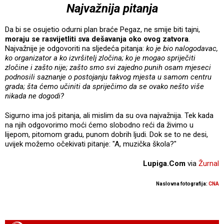
Najvažnija pitanja
Da bi se osujetio odurni plan braće Pegaz, ne smije biti tajni,
moraju se rasvijetliti sva dešavanja oko ovog zatvora
.
Najvažnije je odgovoriti na sljedeća pitanja:
ko je bio nalogodavac,
ko organizator a ko izvršitelj zločina; ko je mogao spriječiti
zločine i zašto nije; zašto smo svi zajedno punih osam mjeseci
podnosili saznanje o postojanju takvog mjesta u samom centru
grada; šta ćemo učiniti da spriječimo da se ovako nešto više
nikada ne dogodi?
Sigurno ima još pitanja, ali mislim da su ova najvažnija. Tek kada
na njih odgovorimo moći ćemo slobodno reći da živimo u
lijepom, pitomom gradu, punom dobrih ljudi. Dok se to ne desi,
uvijek možemo očekivati pitanje: "A, muzička škola?"
Lupiga.Com
via
Žurnal
Naslovna fotografija:
CNA