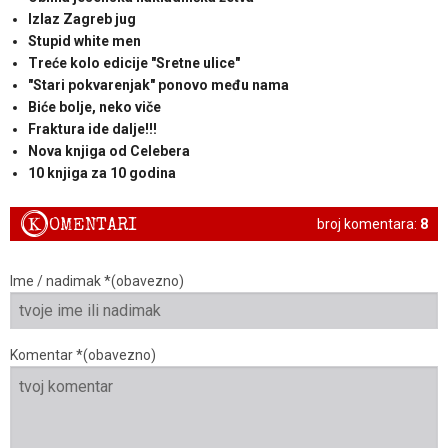
Izlaz Zagreb jug
Stupid white men
Treće kolo edicije "Sretne ulice"
"Stari pokvarenjak" ponovo među nama
Biće bolje, neko viče
Fraktura ide dalje!!!
Nova knjiga od Celebera
10 knjiga za 10 godina
K
OMENTARI
broj komentara:
8
Ime / nadimak *(obavezno)
Komentar *(obavezno)