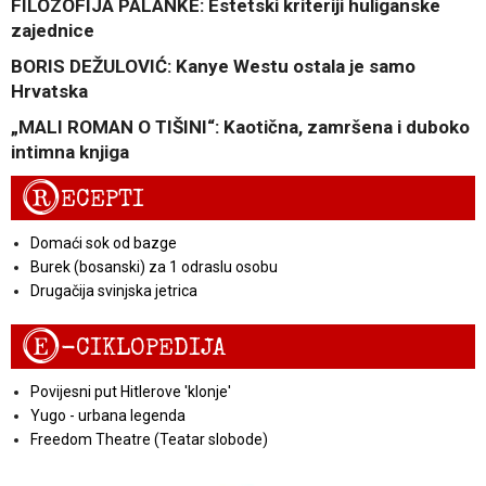
FILOZOFIJA PALANKE: Estetski kriteriji huliganske
zajednice
BORIS DEŽULOVIĆ: Kanye Westu ostala je samo
Hrvatska
„MALI ROMAN O TIŠINI“: Kaotična, zamršena i duboko
intimna knjiga
R
ECEPTI
Domaći sok od bazge
Burek (bosanski) za 1 odraslu osobu
Drugačija svinjska jetrica
E
-CIKLOPEDIJA
Povijesni put Hitlerove 'klonje'
Yugo - urbana legenda
Freedom Theatre (Teatar slobode)