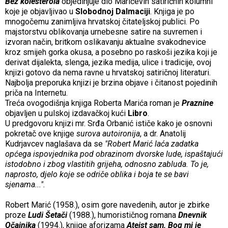
Bez kolesterola
objedinjuje dio Marićevih satiričnih kolumni
koje je objavljivao u
Slobodnoj Dalmaciji
. Knjiga je po
mnogočemu zanimljiva hrvatskoj čitateljskoj publici. Po
majstorstvu oblikovanja urnebesne satire na suvremen i
izvoran način, britkom oslikavanju aktualne svakodnevice
kroz smijeh gorka okusa, a posebno po raskoši jezika koji je
derivat dijalekta, slenga, jezika medija, ulice i tradicije, ovoj
knjizi gotovo da nema ravne u hrvatskoj satiričnoj literaturi.
Najbolja preporuka knjizi je brzina objave i čitanost pojedinih
priča na Internetu.
Treća ovogodišnja knjiga
Roberta Marića
roman je
Praznine
objavljen u pulskoj izdavačkoj kući
Libro
.
U predgovoru knjizi mr. Srđa Orbanić ističe kako je osnovni
pokretač ove knjige
surova autoironija
, a dr. Anatolij
Kudrjavcev naglašava da se
"Robert Marić laća zadatka
općega ispovjednika pod obrazinom dvorske lude, ispaštajući
istodobno i zbog vlastitih grijeha, odnosno zabluda. To je,
naprosto, djelo koje se odriče oblika i boja te se bavi
sjenama...".
Robert Marić
(1958.), osim gore navedenih, autor je zbirke
proze
Ludi Šetači
(1988.), humorističnog romana
Dnevnik
Očajnika
(1994.), knjige aforizama
Ateist sam, Bog mi je