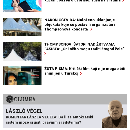
kućom, bazen u dvorištu, suša na vratima
NAKON OČEVIDA: Naloženo uklanjanje
objekata koje su postavili organizatori
Thompsonova koncerta
THOMPSONOVI ŠATORI NAD ŽRTVAMA
FAŠISTA: „Oni očito mogu raditi štogod žele“
ŽUTA PISMA: Kritički film koji nije mogao biti
snimljen u Turskoj
KOLUMNA
LÁSZLÓ VÉGEL
KOMENTAR LÁSZLA VÉGELA: Da li se autokratski
sistem može srušiti pravnim sredstvima?