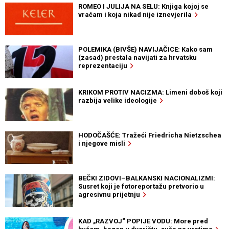
ROMEO I JULIJA NA SELU: Knjiga kojoj se
vraćam i koja nikad nije iznevjerila
POLEMIKA (BIVŠE) NAVIJAČICE: Kako sam
(zasad) prestala navijati za hrvatsku
reprezentaciju
KRIKOM PROTIV NACIZMA: Limeni doboš koji
razbija velike ideologije
HODOČAŠĆE: Tražeći Friedricha Nietzschea
i njegove misli
BEČKI ZIDOVI–BALKANSKI NACIONALIZMI:
Susret koji je fotoreportažu pretvorio u
agresivnu prijetnju
KAD „RAZVOJ“ POPIJE VODU: More pred