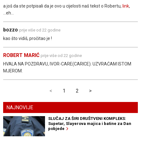
a još da ste potpisali da je ovo u cijelosti naš tekst o Robertu,
link
,
...eh...
bozzo
prije više od 22 godine
kao što vidiš, pročitao je !
ROBERT MARIĆ
prije više od 22 godine
HVALA NA POZDRAVU, IVOR-CARE(CARICE). UZVRAĆAM ISTOM
MJEROM.
<
1
2
>
NAJNOVIJE
SLUČAJ ZA ŠIRI DRUŠTVENI KOMPLEKS:
Supetar, Slayerova majica i batine za Dan
pobjede