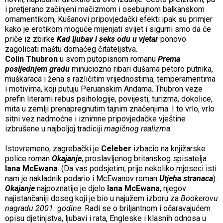
i pretjerano začinjeni mačizmom i osebujnom balkanskom
ornamentikom, Kušanovi pripovjedački efekti ipak su primjer
kako je erotikom moguće mijenjati svijet i sigurni smo da će
priče iz zbirke
Kad ljubav i seks odu u vjetar
ponovo
zagolicati maštu domaćeg čitateljstva.
Colin Thubron
u svom putopisnom romanu
Prema
posljednjem gradu
minuciozno ribari dušama petoro putnika,
muškaraca i žena s različitim vrijednostima, temperamentima
i motivima, koji putuju Peruanskim Andama. Thubron veze
prefin literarni rebus psihologije, povijesti, turizma, dokolice,
mita u zemlji prenapregnutim tajnim značenjima. I to vrlo, vrlo
sitni vez nadmoćne i iznimne pripovjedačke vještine
izbrušene u najboljoj tradiciji
magičnog realizma
.
Istovremeno, zagrebački je
Celeber
izbacio na knjižarske
police roman
Okajanje
, proslavljenog britanskog spisatelja
Iana McEwana
. (Da vas podsjetim, prije nekoliko mjeseci isti
nam je nakladnik podario i McEwanov roman
Utjeha stranaca
).
Okajanje
najpoznatije je djelo
Iana McEwana
, njegov
najistančaniji doseg koji je bio u najužem izboru za
Bookerovu
nagradu 2001. godine
. Radi se o briljantnom i očaravajućem
opisu djetinjstva, ljubavi i rata, Engleske i klasnih odnosa u