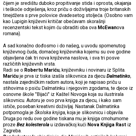
čijem je središtu duboko propitivanje stida i oprosta, okajanja
i teškoće odrješenja, kroz priču o doživljajima troje britanskih
tinejdžera s prve polovice dvadesetog stoljeća. (Osobno vam
kao Lupigin književni kritičar obećavam skorašnji
recenzentski tekst kojim ću obraditi oba ova
McEwan
ova
romana).
A sad konačno dođosmo i do našeg, u uvodu spomenutog
književnog čuda, domaćeg književnika kojemu su ove godine
objavljena čak tri nova književna naslova, i sva tri posve
različitih književnih vrsta.
Radi se o
Robertu Mariću
, književniku i novinaru iz Splita.
Mariću
je prva iz tiska izašla slikovnica za djecu
Dalmatinko
,
nastala zajedničkim radom autora, koji je napisao priču u
stihovima o psiću Dalmatinku i njegovim zgodama, te djece iz
osnovne škole "Bijaći" iz Kaštel Novoga koja su ilustrirala
slikovnicu. Autoru je ovo prva knjiga za djecu, i kako sam
ističe, poseban kreativni doživljaj. Nastanak Dalmatinka
potpomogla je
Školska knjiga
, koja je slikovnicu i objavila.
Druga po redu ove godine tiskana mu je knjiga crnohumorne
proze
Bez kolesterola
u izdavačkoj kući
Nova Knjiga Rast
iz
Zagreba.