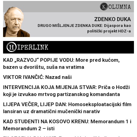
KOLUMNA
ZDENKO DUKA
DRUGO MIŠLJENJE ZDENKA DUKE: Dijaspora kao
politički projekt HDZ-a
H
IPERLINK
KAD „RAZVOJ“ POPIJE VODU: More pred kućom,
bazen u dvorištu, suša na vratima
VIKTOR IVANČIĆ: Nazad naši
INTERVENCIJA KOJA MIJENJA STVAR: Priča o Hodži
koji je izvukao mrtvog partizanskog komandanta
LIJEPA VEČER, LIJEP DAN: Homoseksploatacijski film
lansiran uz dramatični mučenički narativ
KAD STUDENTI NA KOSOVO KRENU: Memorandum 1 i
Memorandum 2 – isti