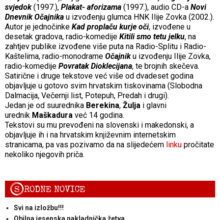
svjedok
(1997.),
Plakat- aforizama
(1997.), audio CD-a
Novi
Dnevnik Očajnika
u izvođenju glumca HNK Ilije Zovka (2002.).
Autor je jednočinke
Kad proplaču kurje oči
, izvođene u
desetak gradova, radio-komedije
Kitili smo tetu jelku
, na
zahtjev publike izvođene više puta na Radio-Splitu i Radio-
Kaštelima, radio-monodrame
Očajnik
u izvođenju Ilije Zovka,
radio-komedije
Povratak Dioklecijana
, te brojnih skečeva.
Satirične i druge tekstove već više od dvadeset godina
objavljuje u gotovo svim hrvatskim tiskovinama (Slobodna
Dalmacija, Večernji list, Potepuh, Predah i drugi).
Jedan je od suurednika
Berekina
,
Žulja
i glavni
urednik
Maškadura
već 14 godina.
Tekstovi su mu prevođeni na slovenski i makedonski, a
objavljuje ih i na hrvatskim književnim internetskim
stranicama, pa vas pozivamo da na slijedećem
linku
pročitate
nekoliko njegovih priča.
S
RODNE NOVICE
Svi na izložbu!!!
Obilna jesenska nakladnička žetva