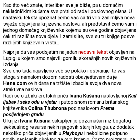
Kao što već znate, Interliber sve je bliže, pa u domaćim
nakladničkim kućama sve pršti od rada i poslovnog elana. U
nastavku teksta upoznat ćemo vas sa tri vrlo zanimljiva nova,
svježe objavljena književna naslova, ali predstavit ćemo vam i
jednog domaćeg književnika kojemu su ove godine objavljena
čak tri različita nova djela. I zamislite, sve su tri knjige posve
različitih književnih vrsta...
Najprije da vas podsjetim na jedan
nedavni tekst
objavljen na
Lupigi u kojem smo najavili gomilu skorašnjih novih književnih
izdanja.
Sve ono tada najavljeno već se polako i ostvaruje, te vas
stoga s nemalom dozom radosti obavještavam da je
Hena.com
ovih dana na tržište izbacila svoja dva nova
atraktivna naslova.
Radi se o zbirki erotskih priča
Ivana Kušana
naslovljenoj
Kad
ljubav i seks odu u vjetar
i putopisnom romanu britanskog
književnika
Colina Thubrona
pod naslovom
Prema
posljednjem gradu
.
U knjizi
Ivana Kušana
sakupljen je pozamašan niz bogatog
seksualnog resursa nekih njegovih starijih knjiga, uz dodatak
nekoliko priča objavljenih u
Playboyu
i nekolicine potpuno
novih, napisanih direktno za ovo izdanje. Često preizravni, pa