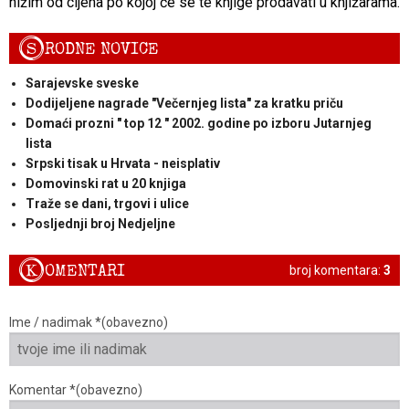
nižim od cijena po kojoj će se te knjige prodavati u knjižarama.
S
RODNE NOVICE
Sarajevske sveske
Dodijeljene nagrade "Večernjeg lista" za kratku priču
Domaći prozni " top 12 " 2002. godine po izboru Jutarnjeg
lista
Srpski tisak u Hrvata - neisplativ
Domovinski rat u 20 knjiga
Traže se dani, trgovi i ulice
Posljednji broj Nedjeljne
K
OMENTARI
broj komentara:
3
Ime / nadimak *(obavezno)
Komentar *(obavezno)