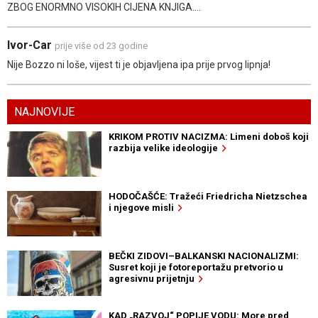
ZBOG ENORMNO VISOKIH CIJENA KNJIGA....
Ivor-Car
prije više od 23 godine
Nije Bozzo ni loše, vijest ti je objavljena ipa prije prvog lipnja!
NAJNOVIJE
KRIKOM PROTIV NACIZMA: Limeni doboš koji
razbija velike ideologije
HODOČAŠĆE: Tražeći Friedricha Nietzschea
i njegove misli
BEČKI ZIDOVI–BALKANSKI NACIONALIZMI:
Susret koji je fotoreportažu pretvorio u
agresivnu prijetnju
KAD „RAZVOJ“ POPIJE VODU: More pred