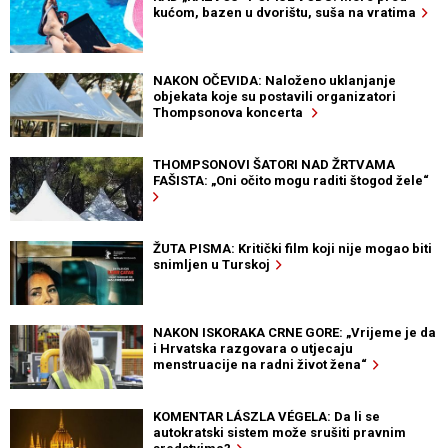
kućom, bazen u dvorištu, suša na vratima
NAKON OČEVIDA: Naloženo uklanjanje
objekata koje su postavili organizatori
Thompsonova koncerta
THOMPSONOVI ŠATORI NAD ŽRTVAMA
FAŠISTA: „Oni očito mogu raditi štogod žele“
ŽUTA PISMA: Kritički film koji nije mogao biti
snimljen u Turskoj
NAKON ISKORAKA CRNE GORE: „Vrijeme je da
i Hrvatska razgovara o utjecaju
menstruacije na radni život žena“
KOMENTAR LÁSZLA VÉGELA: Da li se
autokratski sistem može srušiti pravnim