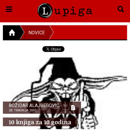
NOVICE
BOŽIDAR ALAJBEGOVIĆ
28. TRAVNJA 2003.
10 knjiga za 10 godina