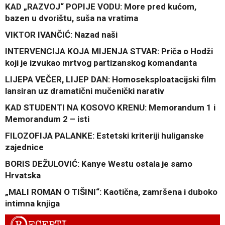
KAD „RAZVOJ“ POPIJE VODU: More pred kućom,
bazen u dvorištu, suša na vratima
VIKTOR IVANČIĆ: Nazad naši
INTERVENCIJA KOJA MIJENJA STVAR: Priča o Hodži
koji je izvukao mrtvog partizanskog komandanta
LIJEPA VEČER, LIJEP DAN: Homoseksploatacijski film
lansiran uz dramatični mučenički narativ
KAD STUDENTI NA KOSOVO KRENU: Memorandum 1 i
Memorandum 2 – isti
FILOZOFIJA PALANKE: Estetski kriteriji huliganske
zajednice
BORIS DEŽULOVIĆ: Kanye Westu ostala je samo
Hrvatska
„MALI ROMAN O TIŠINI“: Kaotična, zamršena i duboko
intimna knjiga