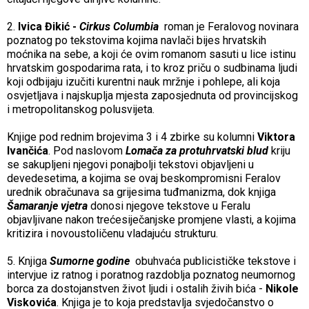
2.
Ivica Đikić -
Cirkus Columbia
roman je Feralovog novinara
poznatog po tekstovima kojima navlači bijes hrvatskih
moćnika na sebe, a koji će ovim romanom sasuti u lice istinu
hrvatskim gospodarima rata, i to kroz priču o sudbinama ljudi
koji odbijaju izučiti kurentni nauk mržnje i pohlepe, ali koja
osvjetljava i najskuplja mjesta zaposjednuta od provincijskog
i metropolitanskog polusvijeta.
Knjige pod rednim brojevima 3 i 4 zbirke su kolumni
Viktora
Ivančića
. Pod naslovom
Lomača za protuhrvatski blud
kriju
se sakupljeni njegovi ponajbolji tekstovi objavljeni u
devedesetima, a kojima se ovaj beskompromisni Feralov
urednik obračunava sa grijesima tuđmanizma, dok knjiga
Šamaranje vjetra
donosi njegove tekstove u Feralu
objavljivane nakon trećesiječanjske promjene vlasti, a kojima
kritizira i novoustoličenu vladajuću strukturu.
5. Knjiga
Sumorne godine
obuhvaća publicističke tekstove i
intervjue
iz ratnog i poratnog razdoblja poznatog neumornog
borca za dostojanstven život ljudi i ostalih živih bića -
Nikole
Viskovića
. Knjiga je to koja predstavlja svjedočanstvo o