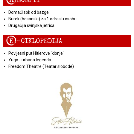
R
ECEPTI
Domaći sok od bazge
Burek (bosanski) za 1 odraslu osobu
Drugačija svinjska jetrica
E
-CIKLOPEDIJA
Povijesni put Hitlerove 'klonje'
Yugo - urbana legenda
Freedom Theatre (Teatar slobode)