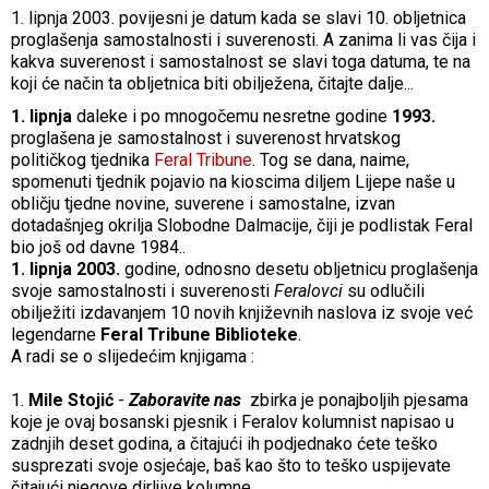
1. lipnja 2003. povijesni je datum kada se slavi 10. obljetnica
proglašenja samostalnosti i suverenosti. A zanima li vas čija i
kakva suverenost i samostalnost se slavi toga datuma, te na
koji će način ta obljetnica biti obilježena, čitajte dalje...
1. lipnja
daleke i po mnogočemu nesretne godine
1993.
proglašena je samostalnost i suverenost hrvatskog
političkog tjednika
Feral Tribune
. Tog se dana, naime,
spomenuti tjednik pojavio na kioscima diljem Lijepe naše u
obličju tjedne novine, suverene i samostalne, izvan
dotadašnjeg okrilja Slobodne Dalmacije, čiji je podlistak Feral
bio još od davne 1984..
1. lipnja 2003.
godine, odnosno desetu obljetnicu proglašenja
svoje samostalnosti i suverenosti
Feralovci
su odlučili
obilježiti izdavanjem 10 novih književnih naslova iz svoje već
legendarne
Feral Tribune Biblioteke
.
A radi se o slijedećim knjigama :
1.
Mile Stojić
-
Zaboravite nas
zbirka je ponajboljih pjesama
koje je ovaj bosanski pjesnik i Feralov kolumnist napisao u
zadnjih deset godina, a čitajući ih podjednako ćete teško
susprezati svoje osjećaje, baš kao što to teško uspijevate
čitajući njegove dirljive kolumne.