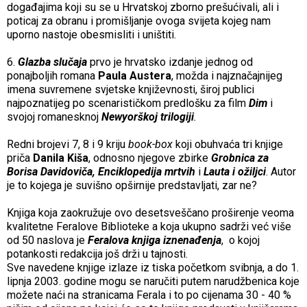
događajima koji su se u Hrvatskoj zborno prešućivali, ali i
poticaj za obranu i promišljanje ovoga svijeta kojeg nam
uporno nastoje obesmisliti i uništiti.
6.
Glazba slučaja
prvo je hrvatsko izdanje jednog od
ponajboljih romana
Paula Austera
, možda i najznačajnijeg
imena suvremene svjetske književnosti, široj publici
najpoznatijeg po scenarističkom predlošku za film
Dim
i
svojoj romanesknoj
Newyorškoj trilogiji
.
Redni brojevi 7, 8 i 9 kriju
book-box
koji obuhvaća tri knjige
priča
Danila Kiša
, odnosno njegove zbirke
Grobnica za
Borisa Davidoviča, Enciklopedija mrtvih
i
Lauta i ožiljci
. Autor
je to kojega je suvišno opširnije predstavljati, zar ne?
Knjiga koja zaokružuje ovo desetsveščano proširenje veoma
kvalitetne Feralove Biblioteke a koja ukupno sadrži već više
od 50 naslova je
Feralova knjiga iznenađenja
, o kojoj
potankosti redakcija još drži u tajnosti.
Sve navedene knjige izlaze iz tiska početkom svibnja, a do 1.
lipnja 2003. godine mogu se naručiti putem narudžbenica koje
možete naći na stranicama Ferala i to po cijenama 30 - 40 %