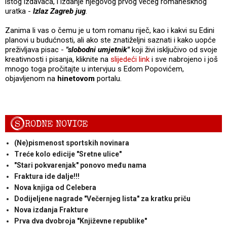
istog izdavača, i izdanje njegovog prvog većeg romanesknog
uratka -
Izlaz Zagreb jug
.
Zanima li vas o čemu je u tom romanu riječ, kao i kakvi su Edini
planovi u budućnosti, ali ako ste znatiželjni saznati i kako uopće
preživljava pisac -
"slobodni umjetnik"
koji živi isključivo od svoje
kreativnosti i pisanja, kliknite na
slijedeći link
i sve nabrojeno i još
mnogo toga pročitajte u intervjuu s Edom Popovićem,
objavljenom na
hinetovom
portalu.
S
RODNE NOVICE
(Ne)pismenost sportskih novinara
Treće kolo edicije "Sretne ulice"
"Stari pokvarenjak" ponovo među nama
Fraktura ide dalje!!!
Nova knjiga od Celebera
Dodijeljene nagrade "Večernjeg lista" za kratku priču
Nova izdanja Frakture
Prva dva dvobroja "Književne republike"