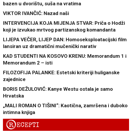
bazen u dvorištu, suša na vratima
VIKTOR IVANČIĆ: Nazad naši
INTERVENCIJA KOJA MIJENJA STVAR: Priča o Hodži
koji je izvukao mrtvog partizanskog komandanta
LIJEPA VEČER, LIJEP DAN: Homoseksploatacijski film
lansiran uz dramatični mučenički narativ
KAD STUDENTI NA KOSOVO KRENU: Memorandum 1 i
Memorandum 2 – isti
FILOZOFIJA PALANKE: Estetski kriteriji huliganske
zajednice
BORIS DEŽULOVIĆ: Kanye Westu ostala je samo
Hrvatska
„MALI ROMAN O TIŠINI“: Kaotična, zamršena i duboko
intimna knjiga
R
ECEPTI