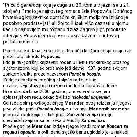
"Priča o generaciji koja je cugala u 20.-tom a trijezni se u 21.
stoljeću..." moto je najnovijeg romana Ede Popovića. Dotičnog
hrvatskog književnika domaćim knjiškim moljcima izlišno je
posebno predstavljati, ali želite li ipak više saznati o njemu
kao i o najnovijem mu romanu "Izlaz Zagreb jug", pročitajte
intervju s Popovićem koji vam posredstvom hinetovog
portala nudimo u
Prije nekoliko dana je na police domaćih knjižara dospio najnoviji
prozni uradak
Ede Popovića
.
Edo je 46-godišnji književnik rođen u Livnu, rockerskog urbanog
svjetonazora, koji se proslavio još davne 1987. godine svojom
zbirkom kratke proze nazvanom
Ponoćni boogie
.
Zadnje desetljeće prošlog stoljeća radio je kao
novinar, izvještavajući u raznim medijima sa ratišta diljem
Hrvatske, da bi se 2000. godine ponovo vratio svojem
spisateljskom radu, otkad živi kao
"slobodni umjetnik"
.
Od tada osim prošlogodišnjeg
Meander-
ovog reizdanja njegove
prve zbirke priča
Ponoćni boogie
, u izdanju
Modernih vremena
je objavio kolekciju kratkih priča
San žutih zmija
i knjigu
dnevničkih zapisa sa boravka u Austriji
Kameni pas
.
Prošle godine
Meandar
izdaje njegov kratki roman
Koncert za
tequilu i apaurin
, a ovih dana svjetlo dana ugledalo je, u nakladi