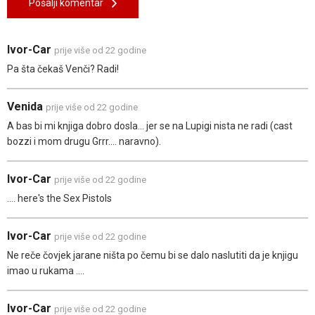
Pošalji komentar
Ivor-Car
prije više od 22 godine
Pa šta čekaš Venči? Radi!
Venida
prije više od 22 godine
A bas bi mi knjiga dobro dosla... jer se na Lupigi nista ne radi (cast
bozzi i mom drugu Grrr.... naravno).
Ivor-Car
prije više od 22 godine
.... here's the Sex Pistols
Ivor-Car
prije više od 22 godine
Ne reče čovjek jarane ništa po čemu bi se dalo naslutiti da je knjigu
imao u rukama ....
Ivor-Car
prije više od 22 godine