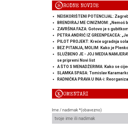
S
RODNE NOVICE
NEISKORIŠTENI POTENCIJAL: Zagreb lež
BRENDIRAJ ME CINIZMOM: „Nemoš bit 
ZAVRŠNA FAZA: Gotovo je s gubitkom t
PETRA ANDRIĆ IZ GREENPEACEA: „Jedno
PILOT PROJEKT: Kreće ugradnja solar
BEZ PITANJA, MOLIM: Kako je Plenko
SLUŽBENO JE - JOJ MEDIA NAMJERAVA 
se pripremi Novi list
A ŠTO S MENADŽERIMA: Kako se cije
SLAMKA SPASA: Tomislav Karamarko
RADNIČKA PRAVA U INA-i: Reorganizaci
K
OMENTARI
Ime / nadimak *(obavezno)