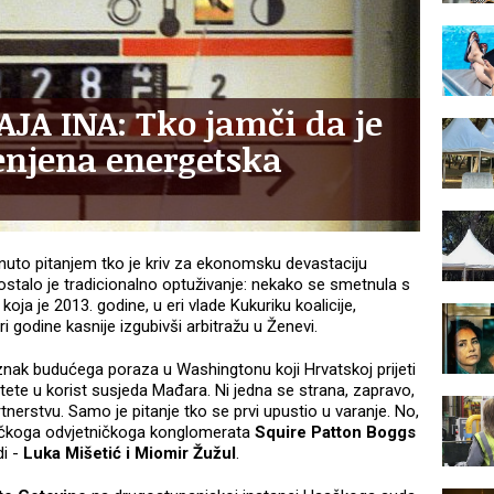
JA INA: Tko jamči da je
enjena energetska
uto pitanjem tko je kriv za ekonomsku devastaciju
ostalo je tradicionalno optuživanje: nekako se smetnula s
a
koja je 2013. godine, u eri vlade Kukuriku koalicije,
i godine kasnije izgubivši arbitražu u Ženevi.
znak budućega poraza u Washingtonu koji Hrvatskoj prijeti
tete u korist susjeda Mađara. Ni jedna se strana, zapravo,
tnerstvu. Samo je pitanje tko se prvi upustio u varanje. No,
eričkoga odvjetničkoga konglomerata
Squire Patton Boggs
di -
Luka Mišetić i Miomir Žužul
.