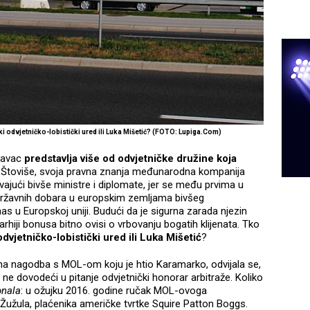
i odvjetničko-lobistički ured ili Luka Mišetić? (FOTO: Lupiga.Com)
davac
predstavlja više od odvjetničke družine koja
. Štoviše, svoja pravna znanja međunarodna kompanija
javajući bivše ministre i diplomate, jer se među prvima u
u državnih dobara u europskim zemljama bivšeg
as u Europskoj uniji. Budući da je sigurna zarada njezin
rarhiji bonusa bitno ovisi o vrbovanju bogatih klijenata. Tko
dvjetničko-lobistički ured ili Luka Mišetić
?
na nagodba s MOL-om koju je htio Karamarko, odvijala se,
e dovodeći u pitanje odvjetnički honorar arbitraže. Koliko
onala
: u ožujku 2016. godine ručak MOL-ovoga
Žužula, plaćenika američke tvrtke Squire Patton Boggs.