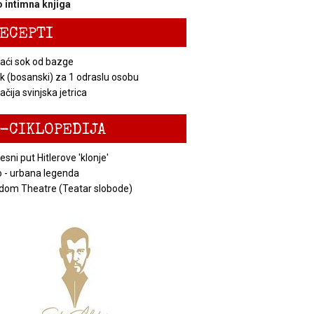
 intimna knjiga
ECEPTI
ći sok od bazge
k (bosanski) za 1 odraslu osobu
čija svinjska jetrica
-CIKLOPEDIJA
esni put Hitlerove 'klonje'
 - urbana legenda
dom Theatre (Teatar slobode)