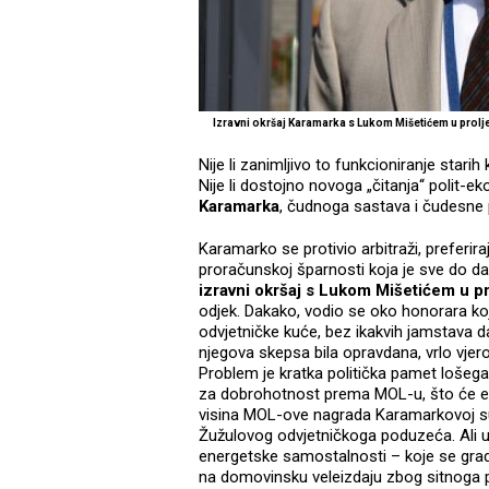
Izravni okršaj Karamarka s Lukom Mišetićem u prolje
Nije li zanimljivo to funkcioniranje sta
Nije li dostojno novoga „čitanja“ polit-
Karamarka
, čudnoga sastava i čudesne
Karamarko se protivio arbitraži, preferi
proračunskoj šparnosti koja je sve do da
izravni okršaj s Lukom Mišetićem u p
odjek. Dakako, vodio se oko honorara ko
odvjetničke kuće, bez ikakvih jamstava d
njegova skepsa bila opravdana, vrlo vje
Problem je kratka politička pamet lošega 
za dobrohotnost prema MOL-u, što će eska
visina MOL-ove nagrada Karamarkovoj sup
Žužulovog odvjetničkoga poduzeća. Ali u 
energetske samostalnosti – koje se grad
na domovinsku veleizdaju zbog sitnoga 