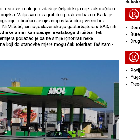
duboko
ene osnove: malo je ovdašnje čeljadi koja nije zakoračila u
R
ijekla. Valja samo zagrabiti u poslovni bazen. Kada je
gracije, obraćao se njezinoj ustašoidnoj većini bez
 Ni Mišetić, sin jugoslavenskoga gastarbajtera u SAD, niti
Doma
odnike amerikanizacije hrvatskoga društva
. Tek
Bure
mijera pokazao je da ne smije ignorirati neke
Druga
a koji do stanovite mjere mogu čak tolerirati fašizam -
E
Povij
Yugo
Free