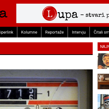
iperlink
Kolumne
Reportaže
Intervju
Čitali s
NAJ