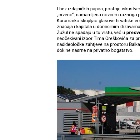
I bez izdajničkih papira, postoje iskustv
„crveno“, namamljena novcem raznoga por
Karamarko skupljao glasove hrvatske emi
značaja i kapitala u domicilnim državama.
Žužul ne spadaju u tu vrstu, već u
predv
neočekivani izbor Tima Oreškovića za pre
nadideološke zahtjeve na prostoru Balkan
dok ne nasrne na privatno bogatstvo.