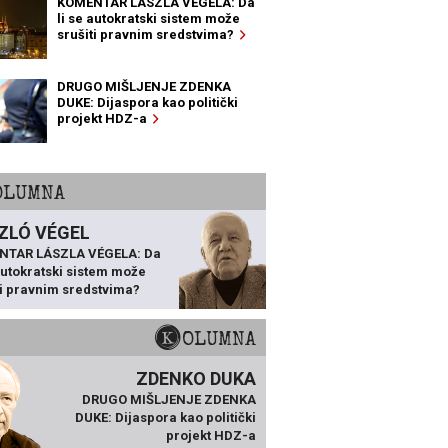
KOMENTAR LÁSZLA VÉGELA: Da
li se autokratski sistem može
srušiti pravnim sredstvima?
DRUGO MIŠLJENJE ZDENKA
DUKE: Dijaspora kao politički
projekt HDZ-a
KOLUMNA
ZLÓ VÉGEL
NTAR LÁSZLA VÉGELA: Da
 autokratski sistem može
ti pravnim sredstvima?
KOLUMNA
ZDENKO DUKA
DRUGO MIŠLJENJE ZDENKA
DUKE: Dijaspora kao politički
projekt HDZ-a