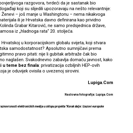
ovjerljivoga razgovora, tvrdeći da je sastanak bio
ogađaji koji su slijedili upozoravaju na nešto relevantnije:
 u Ženevi – još manje u Washingtonu – nema nikakvoga
erijala ili je Hrvatska davno definirana kao prividno
 Kolinda Grabar Kitarović, ne samo predsjednica države,
amosa iz „hladnoga rata“ 20. stoljeća.
e Hrvatskoj u korporacijskom globalu svijeta, koji stvara
rgetska samodostatnost? Apsolutno sumnjičavi prema
timno pravo pitati: nije li gubitak arbitraže čak bio
ualno naglašen. Svakodnevno zabavlja domaću javnost, kako
i u teme bez finala
: privatizacija ozbiljnih HEP-ovih
a je oduvijek ovisila o uvezenoj sirovini.
Lupiga.Com
Naslovna fotografija: Lupiga.Com
 raznovrsnosti elektroničkih medija u sklopu projekta "Korak dalje: Izazovi europske