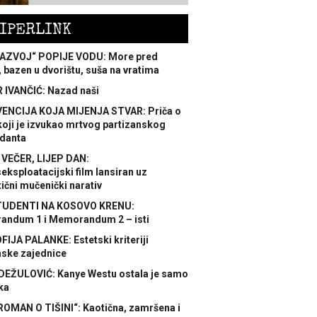
IPERLINK
AZVOJ“ POPIJE VODU: More pred
 bazen u dvorištu, suša na vratima
 IVANČIĆ: Nazad naši
ENCIJA KOJA MIJENJA STVAR: Priča o
koji je izvukao mrtvog partizanskog
danta
 VEČER, LIJEP DAN:
ksploatacijski film lansiran uz
ični mučenički narativ
TUDENTI NA KOSOVO KRENU:
ndum 1 i Memorandum 2 – isti
FIJA PALANKE: Estetski kriteriji
nske zajednice
DEŽULOVIĆ: Kanye Westu ostala je samo
ka
ROMAN O TIŠINI“: Kaotična, zamršena i