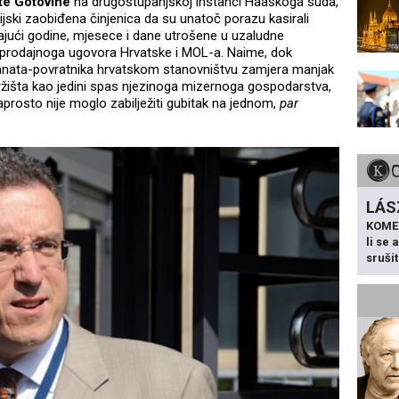
te Gotovine
na drugostupanjskoj instanci Haaškoga suda,
ijski zaobiđena činjenica da su unatoč porazu kasirali
ajući godine, mjesece i dane utrošene u uzaludne
oprodajnoga ugovora Hrvatske i MOL-a. Naime, dok
granata-povratnika hrvatskom stanovništvu zamjera manjak
tržišta kao jedini spas njezinoga mizernoga gospodarstva,
rosto nije moglo zabilježiti gubitak na jednom,
par
LÁS
KOME
li se
sruši