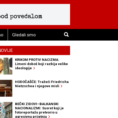
mo
Gledali smo
NOVIJE
KRIKOM PROTIV NACIZMA:
Limeni doboš koji razbija velike
ideologije
HODOČAŠĆE: Tražeći Friedricha
Nietzschea i njegove misli
BEČKI ZIDOVI–BALKANSKI
NACIONALIZMI: Susret koji je
fotoreportažu pretvorio u
agresivnu prijetnju