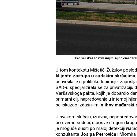
Tko se iskazao izdašnijim: njihov mađarsk
U tom kontekstu Mišetić-Žužulov poslo
klijente zastupa u sudskim okršajima
usavršila je u političko lobiranje, zapošl
SAD-u specijalizirala se za privatizacij
Varšavskoga pakta, kojih je dobardio dan
primarni cilj, napredovanje u internoj hije
se iskazao izdašnijim:
njihov mađarski o
U svakom slučaju, izravna, neposredova
po svemu sudeći, u posve drugom krugu n
je moguće suditi po maloj detekciji
Naci
konzultanta
Josipa Petrovića
i Miomira 