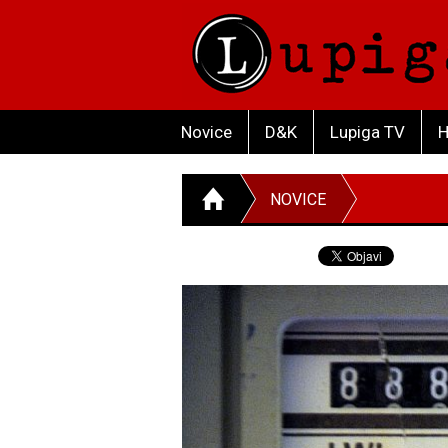
Novice
D&K
Lupiga TV
H
NOVICE