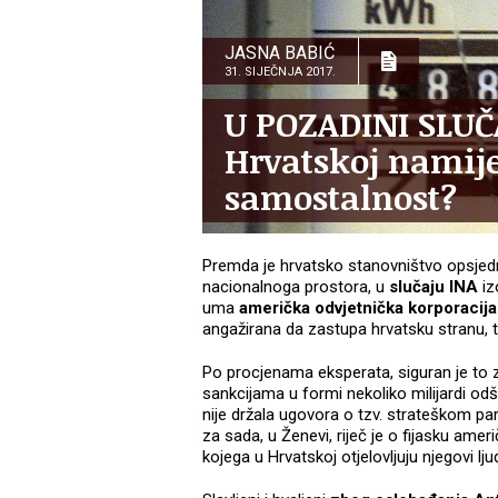
JASNA BABIĆ
31. SIJEČNJA 2017.
U POZADINI SLUČA
Hrvatskoj namij
samostalnost?
Premda je hrvatsko stanovništvo opsjedn
nacionalnoga prostora, u
slučaju INA
iz
uma
američka odvjetnička korporacij
angažirana da zastupa hrvatsku stranu, tr
Po procjenama eksperata, siguran je to 
sankcijama u formi nekoliko milijardi odš
nije držala ugovora o tzv. strateškom par
za sada, u Ženevi, riječ je o fijasku am
kojega u Hrvatskoj otjelovljuju njegovi lju