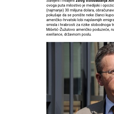
Slavljeni i hvaljeni
zbog oslobađanja An
ovoga puta milostivo je medijski i opozic
(najmanje) 30 milijuna dolara, obračunav
pokušaje da se ponište neke članci kup
američko-hrvatski lobi najslavnijih emi
smisla i hrabrosti za rizike slobodnoga 
Mišetić-Žužulovo američko poduzeće, nap
exellance
, državnom poslu.