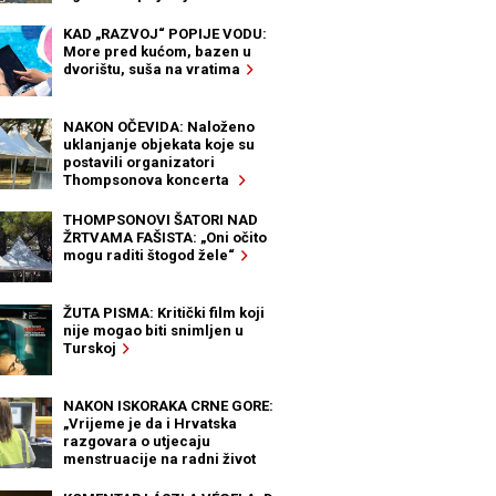
KAD „RAZVOJ“ POPIJE VODU:
More pred kućom, bazen u
dvorištu, suša na vratima
NAKON OČEVIDA: Naloženo
uklanjanje objekata koje su
postavili organizatori
Thompsonova koncerta
THOMPSONOVI ŠATORI NAD
ŽRTVAMA FAŠISTA: „Oni očito
mogu raditi štogod žele“
ŽUTA PISMA: Kritički film koji
nije mogao biti snimljen u
Turskoj
NAKON ISKORAKA CRNE GORE:
„Vrijeme je da i Hrvatska
razgovara o utjecaju
menstruacije na radni život
žena“