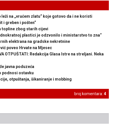
i na „vrućem zlatu“ koje gotovo da i ne koristi
i greben i pošten“
opline zbog starih cijevi
kratnoj plastici je odzvonilo i ministarstvo to zna“
nih elektrana na gradske nekretnine
vić poveo Hrvate na Mjesec
OTPUŠTATI: Redakcija Glasa Istre na streljani. Neka
de javna poduzeća
 podnosi ostavku
je, otpuštanja, šikaniranje i mobbing
broj komentara:
4