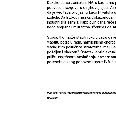
Dakako da su zanijekali INA-u kao temu p
posvećen razgovoru o njihovoj djeci. Ali d
da je već tada bilo jasno kako Hrvatska
izgleda. Da li zbog manjka dokazanoga mat
industrijska zemlja, kako ovih dana reče
nego smjerna i militantna učenica Los Al
Stoga, tko može staviti ruku u vatru da j
vlastitu podjelu rada, namijenjena ene
vladajućim političkim stratezima imaju legi
poželjan i planiran? Ostatak je vrlo akt
priliči uspješnom
odvlačenju pozornost
potencijala zbog ponovne kupnje INA-e koj
Ovaj tekst nastao je uz potporu Fonda za poticanje pluralizma i
Hrvatske"