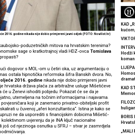
H
KAD „R
kućom,
će 2016. godine nikada nije dobio primjereni javni odjek (FOTO: Novilist.hr)
VIKTOR
rih kaubojsko-poduzetničkih mitova na hrvatskim terenima?
INTERV
ekonomske sage o kratkotrajnoj vladi HDZ-ovca
Tomislava
Hodži 
 propasti?
koman
LIJEPA
rajući dogovor s MOL-om u četiri oka, uz argumentaciju o
Homose
nas ostala hipnotička reformska šifra Banskih dvora. No,
dramat
roljeće 2016. godine
nikada nije dobio primjereni javni
je hrvatska država plaća za arbitražne usluge Mišetićeve
KAD S
a će u Ženevi ishoditi pobjedu. Pokazat će se da je
Memora
rojatno, utemeljena na točnim informacijama i najavama.
FILOZO
povjesničara koji je zanemario privatno-obiteljski profit
huliga
lirati u čuvenoj „aferi konzultantica“. Istina je kako se
ruzi ne da usporediti s financijskim dobicima Mišetić-
BORIS 
kolektivnom uvjerenju da je INA ključ nacionalne
Hrvats
i još od njezinoga osnutka u SFRJ – stvar je zasmrdjela
„MALI 
podmićivanja.