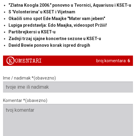
"Zlatna Koogla 2006." ponovno u Tvornici, Aquariusu i KSET-u
S 'Volonterima' u KSET i Vijetnam
Okačili smo spot Ede Maajke "Mater vam jebem"
Lupiga predstavlja: Edo Maajka, videospot Pržiii!
Partibrejkersi u KSET-u
Zadnji trzaj sjajne koncertne sezone u KSET-u
David Bowie ponovo korak ispred drugih
K
OMENTARI
broj komentara:
6
Ime / nadimak *(obavezno)
Komentar *(obavezno)