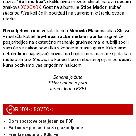
naziva "
Boli me kua
", ekskluzivno možete skinuti na ovih sedam
znakova
XOXOXOX
. Gost na albumu je
Stipe Mađor
, trubač
Hladnog Piva
koji će ih podržati i na vatrenom krštenju ovoga
utorka.
Nenadjebive rime
vokala benda
Mihovila Masnića
alias Shewe
- rušilački koktel
hip-hopa
,
rocka
,
metala
i
punka
nagnat će
posjetiteljice na ekstatično mahanje grudnjacima, a ružniji spol i
sam će se nakon povratka s koncerta mašiti gitare. Kako smo
netalentirani najavljivači novica na Lupigi i rima nam ne sjeda kao
rasturačima iz
Shewe
, na koncert po simboličnoj cijeni od
deset
kuna
pozivamo vas prigodnim haikuom:
Banana je žuta
Skloni mi se s puta
Jerbo idem u KSET.
S
RODNE NOVICE
Dom sportova pretijesan za TBF
Earbugs - poslastica za glazboljupce
Frenkie rastura u KSET-u