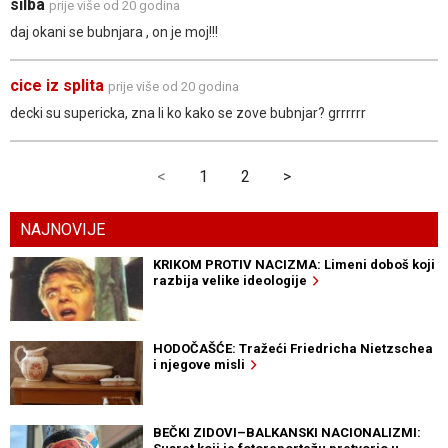
silba
prije više od 20 godina
daj okani se bubnjara , on je moj!!!
cice iz splita
prije više od 20 godina
decki su supericka, zna li ko kako se zove bubnjar? grrrrrr
<
1
2
>
NAJNOVIJE
KRIKOM PROTIV NACIZMA: Limeni doboš koji
razbija velike ideologije
HODOČAŠĆE: Tražeći Friedricha Nietzschea
i njegove misli
BEČKI ZIDOVI–BALKANSKI NACIONALIZMI: