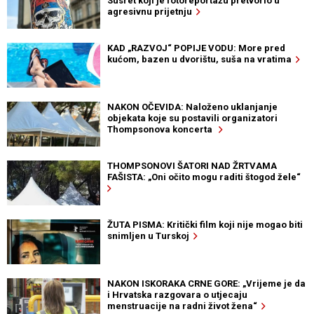
Susret koji je fotoreportažu pretvorio u
agresivnu prijetnju
KAD „RAZVOJ“ POPIJE VODU: More pred
kućom, bazen u dvorištu, suša na vratima
NAKON OČEVIDA: Naloženo uklanjanje
objekata koje su postavili organizatori
Thompsonova koncerta
THOMPSONOVI ŠATORI NAD ŽRTVAMA
FAŠISTA: „Oni očito mogu raditi štogod žele“
ŽUTA PISMA: Kritički film koji nije mogao biti
snimljen u Turskoj
NAKON ISKORAKA CRNE GORE: „Vrijeme je da
i Hrvatska razgovara o utjecaju
menstruacije na radni život žena“