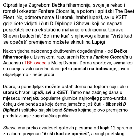
Otprašila je Zagrebom Bečka filharmonija, svoje je rekao i
romski orkestar Fanfare Ciocarlia, a potom i splitski The Beet
Fleet. No, odmora nema. U utorak, hrabri lupeži, svi u KSET
gdje ćete vidjeti i čuti D Diplinge i Shewu koji će nagnati
posjetiteljice na ekstatično mahanje grudnjacima. Upravo
Shewin budući hit "Boli me kua" s njihovog albuma "Vrišti kad
se opečeš" premijerno možete skinuti na Lupigi
Nakon tjedna nakrcanog društvenim događanjima - od
Bečke
filharmonije
u Lisinskom, razularenih Roma
Fanfare Ciocarlia
u
Aquarisu i
TBF-ovaca
u Maloj Dvorani Doma sportova, svima koji
su namjeravali naredne dane
jetru poslati na bolovanje
, javno
objavljujemo - neće proći.
Dobro, u ponedjeljak možete ostat' doma na toplom čaju, ali u
utorak
, hrabri lupeži,
svi u KSET
. Tamo nas zadnjeg dana u
mjesecu imenjaku popularne glumice najnovijeg porno-uratka,
čekaju dva benda za koje ćemo jamačno još čuti - šibenski
D
Diplinzi
i splitsko-sinjski bend
Shewa
kojima je ovo premijerno
predstavljanje zagrebačkoj publici.
Shewa
ima preko dvadeset gotovih pjesama od kojih 12 sprema
za album prvijenac "
Vrišti kad se opečeš
", a singl poetskog