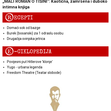
„MALI ROMAN O TIŠINI“: Kaotična, zamršena i duboko
intimna knjiga
R
ECEPTI
Domaći sok od bazge
Burek (bosanski) za 1 odraslu osobu
Drugačija svinjska jetrica
E
-CIKLOPEDIJA
Povijesni put Hitlerove 'klonje'
Yugo - urbana legenda
Freedom Theatre (Teatar slobode)