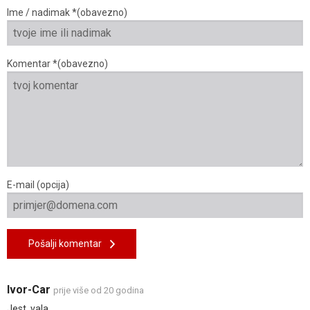
Ime / nadimak *(obavezno)
Komentar *(obavezno)
E-mail (opcija)
Pošalji komentar
Ivor-Car
prije više od 20 godina
Jest, vala ...