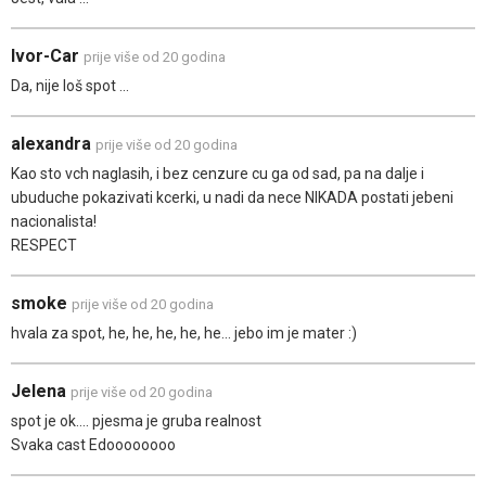
Ivor-Car
prije više od 20 godina
Da, nije loš spot ...
alexandra
prije više od 20 godina
Kao sto vch naglasih, i bez cenzure cu ga od sad, pa na dalje i
ubuduche pokazivati kcerki, u nadi da nece NIKADA postati jebeni
nacionalista!
RESPECT
smoke
prije više od 20 godina
hvala za spot, he, he, he, he, he... jebo im je mater :)
Jelena
prije više od 20 godina
spot je ok.... pjesma je gruba realnost
Svaka cast Edoooooooo