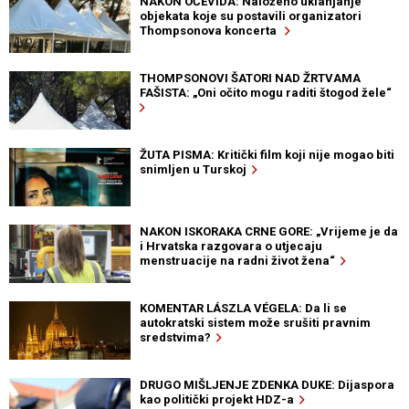
NAKON OČEVIDA: Naloženo uklanjanje
objekata koje su postavili organizatori
Thompsonova koncerta
THOMPSONOVI ŠATORI NAD ŽRTVAMA
FAŠISTA: „Oni očito mogu raditi štogod žele“
ŽUTA PISMA: Kritički film koji nije mogao biti
snimljen u Turskoj
NAKON ISKORAKA CRNE GORE: „Vrijeme je da
i Hrvatska razgovara o utjecaju
menstruacije na radni život žena“
KOMENTAR LÁSZLA VÉGELA: Da li se
autokratski sistem može srušiti pravnim
sredstvima?
DRUGO MIŠLJENJE ZDENKA DUKE: Dijaspora
kao politički projekt HDZ-a