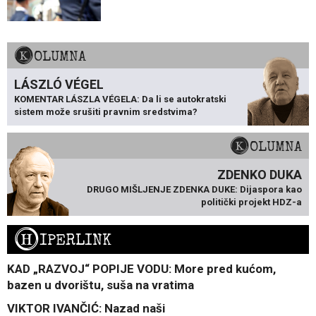
KOLUMNA
LÁSZLÓ VÉGEL
KOMENTAR LÁSZLA VÉGELA: Da li se autokratski
sistem može srušiti pravnim sredstvima?
KOLUMNA
ZDENKO DUKA
DRUGO MIŠLJENJE ZDENKA DUKE: Dijaspora kao
politički projekt HDZ-a
H
IPERLINK
KAD „RAZVOJ“ POPIJE VODU: More pred kućom,
bazen u dvorištu, suša na vratima
VIKTOR IVANČIĆ: Nazad naši