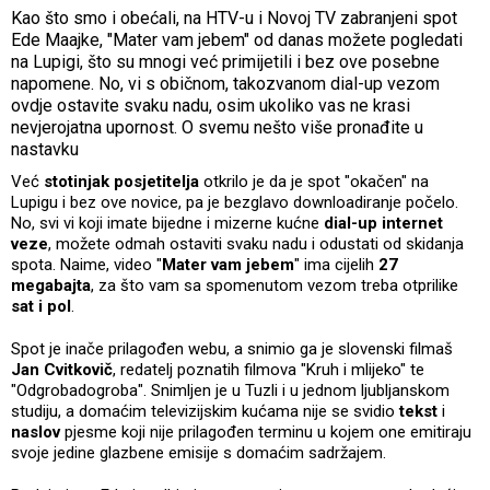
Kao što smo i obećali, na HTV-u i Novoj TV zabranjeni spot
Ede Maajke, "Mater vam jebem" od danas možete pogledati
na Lupigi, što su mnogi već primijetili i bez ove posebne
napomene. No, vi s običnom, takozvanom dial-up vezom
ovdje ostavite svaku nadu, osim ukoliko vas ne krasi
nevjerojatna upornost. O svemu nešto više pronađite u
nastavku
Već
stotinjak posjetitelja
otkrilo je da je spot "okačen" na
Lupigu i bez ove novice, pa je bezglavo downloadiranje počelo.
No, svi vi koji imate bijedne i mizerne kućne
dial-up internet
veze
, možete odmah ostaviti svaku nadu i odustati od skidanja
spota. Naime, video "
Mater vam jebem
" ima cijelih
27
megabajta
, za što vam sa spomenutom vezom treba otprilike
sat i pol
.
Spot je inače prilagođen webu, a snimio ga je slovenski filmaš
Jan Cvitkovič
, redatelj poznatih filmova "Kruh i mlijeko" te
"Odgrobadogroba". Snimljen je u Tuzli i u jednom ljubljanskom
studiju, a domaćim televizijskim kućama nije se svidio
tekst
i
naslov
pjesme koji nije prilagođen terminu u kojem one emitiraju
svoje jedine glazbene emisije s domaćim sadržajem.