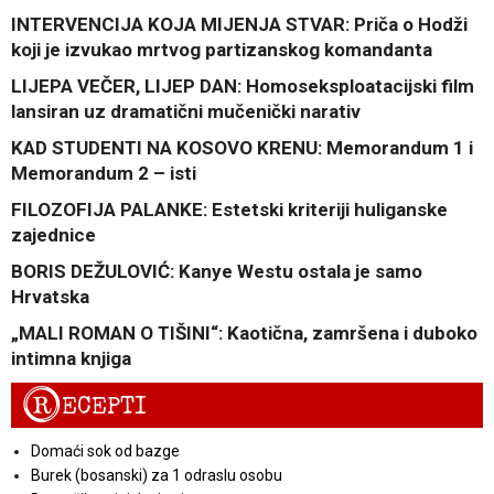
INTERVENCIJA KOJA MIJENJA STVAR: Priča o Hodži
koji je izvukao mrtvog partizanskog komandanta
LIJEPA VEČER, LIJEP DAN: Homoseksploatacijski film
lansiran uz dramatični mučenički narativ
KAD STUDENTI NA KOSOVO KRENU: Memorandum 1 i
Memorandum 2 – isti
FILOZOFIJA PALANKE: Estetski kriteriji huliganske
zajednice
BORIS DEŽULOVIĆ: Kanye Westu ostala je samo
Hrvatska
„MALI ROMAN O TIŠINI“: Kaotična, zamršena i duboko
intimna knjiga
R
ECEPTI
Domaći sok od bazge
Burek (bosanski) za 1 odraslu osobu