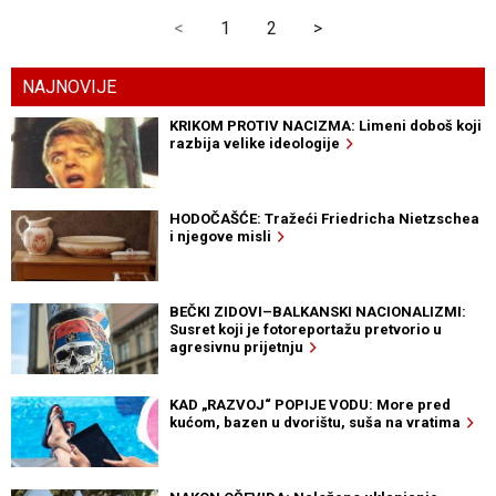
<
1
2
>
NAJNOVIJE
KRIKOM PROTIV NACIZMA: Limeni doboš koji
razbija velike ideologije
HODOČAŠĆE: Tražeći Friedricha Nietzschea
i njegove misli
BEČKI ZIDOVI–BALKANSKI NACIONALIZMI:
Susret koji je fotoreportažu pretvorio u
agresivnu prijetnju
KAD „RAZVOJ“ POPIJE VODU: More pred
kućom, bazen u dvorištu, suša na vratima