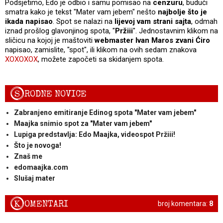
Podsjetimo, Edo je odbio i samu pomisao na
cenzuru
, budući
smatra kako je tekst "Mater vam jebem" nešto
najbolje što je
ikada napisao
. Spot se nalazi na
lijevoj vam strani sajta
, odmah
iznad prošlog glavonjinog spota, "
Pržiii
". Jednostavnim klikom na
sličicu na kojoj je maštoviti
webmaster Ivan Maros zvani Ćiro
napisao, zamislite, "spot", ili klikom na ovih sedam znakova
XOXOXOX
, možete započeti sa skidanjem spota.
S
RODNE NOVICE
Zabranjeno emitiranje Edinog spota "Mater vam jebem"
Maajka snimio spot za "Mater vam jebem"
Lupiga predstavlja: Edo Maajka, videospot Pržiii!
Što je novoga!
Znaš me
edomaajka.com
Slušaj mater
K
OMENTARI
broj komentara:
8