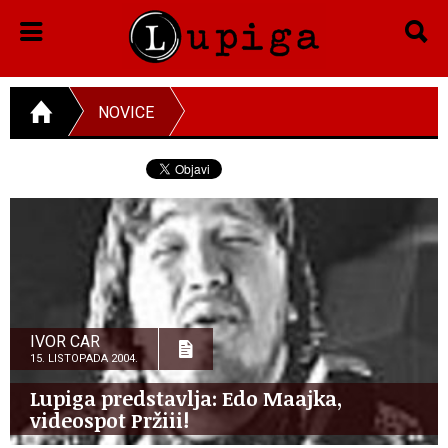
NOVICE
IVOR CAR
15. LISTOPADA 2004.
Lupiga predstavlja: Edo Maajka,
videospot Pržiii!