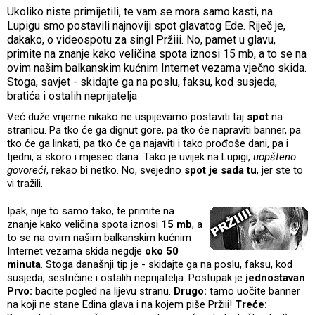
Ukoliko niste primijetili, te vam se mora samo kasti, na
Lupigu smo postavili najnoviji spot glavatog Ede. Riječ je,
dakako, o videospotu za singl Pržiii. No, pamet u glavu,
primite na znanje kako veličina spota iznosi 15 mb, a to se na
ovim našim balkanskim kućnim Internet vezama vječno skida.
Stoga, savjet - skidajte ga na poslu, faksu, kod susjeda,
bratića i ostalih neprijatelja
Već duže vrijeme nikako ne uspijevamo postaviti taj
spot
na
stranicu. Pa tko će ga dignut gore, pa tko će napraviti banner, pa
tko će ga linkati, pa tko će ga najaviti i tako prođoše dani, pa i
tjedni, a skoro i mjesec dana. Tako je uvijek na Lupigi,
uopšteno
govoreći
, rekao bi netko. No, svejedno
spot je sada tu
, jer ste to
vi tražili.
Ipak, nije to samo tako, te primite na
znanje kako veličina spota iznosi
15 mb
, a
to se na ovim našim balkanskim kućnim
Internet vezama skida negdje
oko 50
minuta
. Stoga današnji tip je - skidajte ga na poslu, faksu, kod
susjeda, sestričine i ostalih neprijatelja. Postupak je
jednostavan
.
Prvo:
bacite pogled na lijevu stranu.
Drugo:
tamo uočite banner
na koji ne stane Edina glava i na kojem piše Pržiii!
Treće: