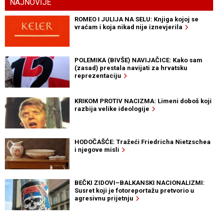
NAJNOVIJE
ROMEO I JULIJA NA SELU: Knjiga kojoj se
vraćam i koja nikad nije iznevjerila
POLEMIKA (BIVŠE) NAVIJAČICE: Kako sam
(zasad) prestala navijati za hrvatsku
reprezentaciju
KRIKOM PROTIV NACIZMA: Limeni doboš koji
razbija velike ideologije
HODOČAŠĆE: Tražeći Friedricha Nietzschea
i njegove misli
BEČKI ZIDOVI–BALKANSKI NACIONALIZMI:
Susret koji je fotoreportažu pretvorio u
agresivnu prijetnju