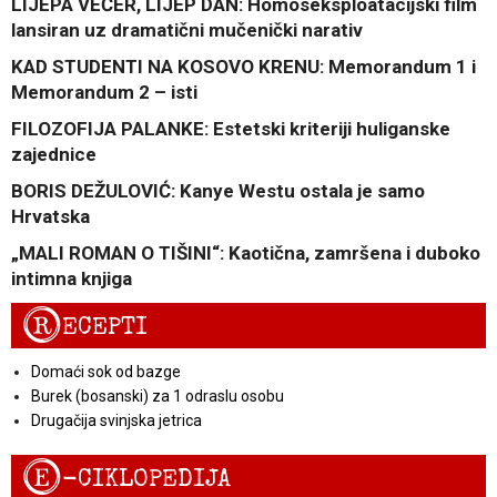
LIJEPA VEČER, LIJEP DAN: Homoseksploatacijski film
lansiran uz dramatični mučenički narativ
KAD STUDENTI NA KOSOVO KRENU: Memorandum 1 i
Memorandum 2 – isti
FILOZOFIJA PALANKE: Estetski kriteriji huliganske
zajednice
BORIS DEŽULOVIĆ: Kanye Westu ostala je samo
Hrvatska
„MALI ROMAN O TIŠINI“: Kaotična, zamršena i duboko
intimna knjiga
R
ECEPTI
Domaći sok od bazge
Burek (bosanski) za 1 odraslu osobu
Drugačija svinjska jetrica
E
-CIKLOPEDIJA