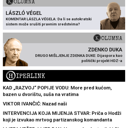
KOLUMNA
LÁSZLÓ VÉGEL
KOMENTAR LÁSZLA VÉGELA: Da li se autokratski
sistem može srušiti pravnim sredstvima?
KOLUMNA
ZDENKO DUKA
DRUGO MIŠLJENJE ZDENKA DUKE: Dijaspora kao
politički projekt HDZ-a
H
IPERLINK
KAD „RAZVOJ“ POPIJE VODU: More pred kućom,
bazen u dvorištu, suša na vratima
VIKTOR IVANČIĆ: Nazad naši
INTERVENCIJA KOJA MIJENJA STVAR: Priča o Hodži
koji je izvukao mrtvog partizanskog komandanta