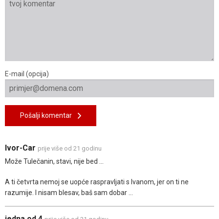
E-mail (opcija)
Pošalji komentar
Ivor-Car
prije više od 21 godinu
Može Tulečanin, stavi, nije bed ...
A ti četvrta nemoj se uopće raspravljati s Ivanom, jer on ti ne
razumije. I nisam blesav, baš sam dobar ...
jedna od 4