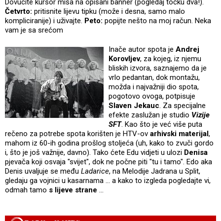
Dovucite kursor miša na opisani banner (pogledaj točku dva!).
Četvrto:
pritisnite lijevu tipku (može i desna, samo malo
kompliciranije) i uživajte.
Peto:
popijte nešto na moj račun. Neka
vam je sa srećom
Inače autor spota je
Andrej
Korovljev
, za kojeg, iz njemu
bliskih izvora, saznajemo da je
vrlo pedantan, dok montažu,
možda i najvažniji dio spota,
pogotovo ovoga, potpisuje
Slaven Jekauc
. Za specijalne
efekte zaslužan je studio
Vizije
SFT
. Kao što je već više puta
rečeno za potrebe spota korišten je HTV-ov
arhivski
materijal
,
mahom iz 60-ih godina prošlog stoljeća (uh, kako to zvuči gordo
i, što je još važnije, davno). Tako ćete Edu vidjeti u ulozi
Denisa
pjevača koji osvaja "svijet", dok ne počne piti "tu i tamo". Edo aka
Denis uvaljuje se među
Ladarice
, na Melodije Jadrana u Split,
gledaju ga vojnici u kasarnama … a kako to izgleda pogledajte vi,
odmah tamo
s lijeve strane
…