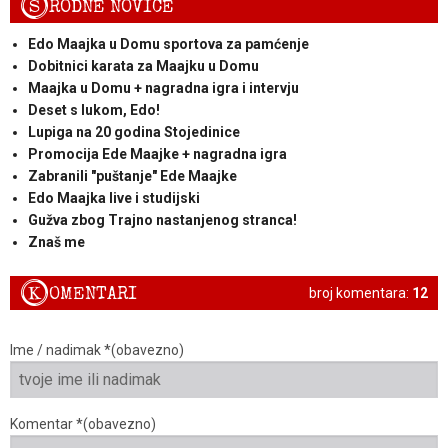
S
RODNE NOVICE
Edo Maajka u Domu sportova za pamćenje
Dobitnici karata za Maajku u Domu
Maajka u Domu + nagradna igra i intervju
Deset s lukom, Edo!
Lupiga na 20 godina Stojedinice
Promocija Ede Maajke + nagradna igra
Zabranili "puštanje" Ede Maajke
Edo Maajka live i studijski
Gužva zbog Trajno nastanjenog stranca!
Znaš me
K
OMENTARI
broj komentara:
12
Ime / nadimak *(obavezno)
Komentar *(obavezno)