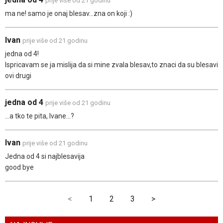
prije više od 21 godinu
ma ne! samo je onaj blesav...zna on koji :)
Ivan
prije više od 21 godinu
jedna od 4!
Ispricavam se ja mislija da si mine zvala blesav,to znaci da su blesavi
ovi drugi
jedna od 4
prije više od 21 godinu
...a tko te pita, Ivane...?
Ivan
prije više od 21 godinu
Jedna od 4 si najblesavija
good bye
<
1
2
3
>