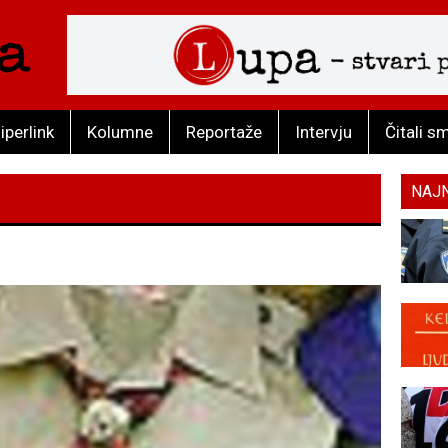
iperlink
Kolumne
Reportaže
Intervju
Čitali s
NAJ