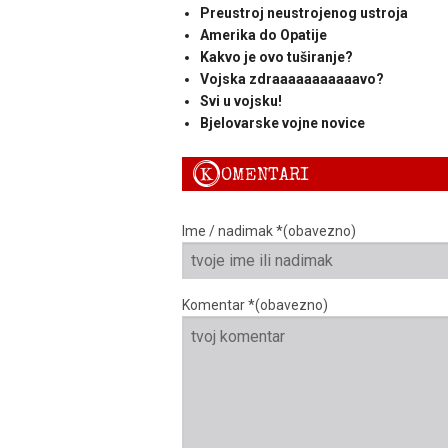
Preustroj neustrojenog ustroja
Amerika do Opatije
Kakvo je ovo tuširanje?
Vojska zdraaaaaaaaaaavo?
Svi u vojsku!
Bjelovarske vojne novice
K
OMENTARI
Ime / nadimak *(obavezno)
Komentar *(obavezno)