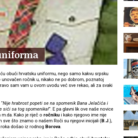
 uniforma
a neću obući hrvatsku uniformu, nego samo kakvu srpsku
že unovačen ročnik u, nikako ne po dobrom, poznatoj
apravo sam vam u ovom uvodu već sve rekao, ali za svaki
 "
Nije hrabrost popeti se na spomenik Bana Jelačića i
ije sići sa tog spomenika!
". E pa glavni lik ove naše novice
a m.da. Kako je riječ o
ročniku
i kako njegovo ime nije
 sve što znamo o našem Roči su njegovi inicijali (
B.J.
),
 roka došao iz rodnog
Borova
.