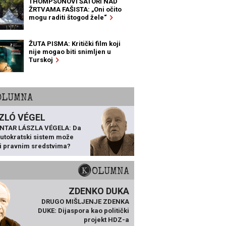
THOMPSONOVI ŠATORI NAD
ŽRTVAMA FAŠISTA: „Oni očito
mogu raditi štogod žele“
ŽUTA PISMA: Kritički film koji
nije mogao biti snimljen u
Turskoj
KOLUMNA
ZLÓ VÉGEL
NTAR LÁSZLA VÉGELA: Da
 autokratski sistem može
ti pravnim sredstvima?
KOLUMNA
ZDENKO DUKA
DRUGO MIŠLJENJE ZDENKA
DUKE: Dijaspora kao politički
projekt HDZ-a