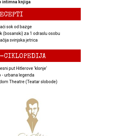
 intimna knjiga
ECEPTI
ći sok od bazge
k (bosanski) za 1 odraslu osobu
čija svinjska jetrica
-CIKLOPEDIJA
esni put Hitlerove 'klonje'
 - urbana legenda
dom Theatre (Teatar slobode)