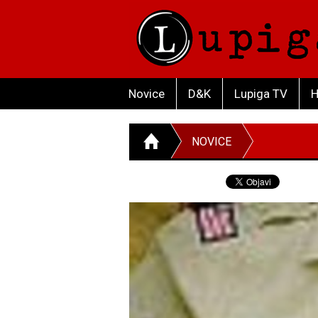
Novice
D&K
Lupiga TV
H
NOVICE