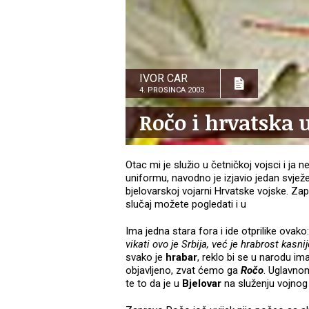
IVOR CAR
4. PROSINCA 2003.
Ročo i hrvatska
Otac mi je služio u četničkoj vojsci i j
uniformu, navodno je izjavio jedan svje
bjelovarskoj vojarni Hrvatske vojske. Z
slučaj možete pogledati i u
Ima jedna stara fora i ide otprilike ovako:
vikati ovo je Srbija, već je hrabrost kasn
svako je
hrabar
, reklo bi se u narodu im
objavljeno, zvat ćemo ga
Ročo
. Uglavnom
te to da je u
Bjelovar
na služenju vojnog