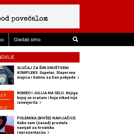
mo
Gledali smo
NOVIJE
SLUČAJ ZA ŠIRI DRUŠTVENI
KOMPLEKS: Supetar, Slayerova
majica i batine za Dan pobjede
ROMEO I JULIJA NA SELU: Knjiga
kojoj se vraćam i koja nikad nije
iznevjerila
POLEMIKA (BIVŠE) NAVIJAČICE:
Kako sam (zasad) prestala
navijati za hrvatsku
reprezentaciju