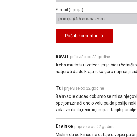
E-mail (opcija)
Pošalji komentar
navar
prije više od 22 godine
treba mu tatu u zatvor, jer je bio u četnič
natjerati da do kraja roka gura najmanji zi
Tdi
prije više od 22 godine
Balavac je dudao dok smo se mi sa njego
opcijom,znači ono o volu,pa da poslije neki
vola izmlatila,recimo,grupa starijih punolje
Ervinke
prije više od 22 godine
Mislim da se klincu ne ostaje u vojsci pa br