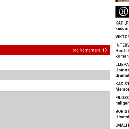
H
KAD „R
kućom,
VIKTOR
INTERV
broj komentara:
13
Hodži 
koman
LIJEPA
Homose
dramat
KAD S
Memora
FILOZO
huliga
BORIS 
Hrvats
„MALI 