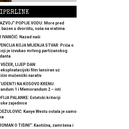
IPERLINK
AZVOJ“ POPIJE VODU: More pred
 bazen u dvorištu, suša na vratima
 IVANČIĆ: Nazad naši
ENCIJA KOJA MIJENJA STVAR: Priča o
koji je izvukao mrtvog partizanskog
danta
 VEČER, LIJEP DAN:
ksploatacijski film lansiran uz
ični mučenički narativ
TUDENTI NA KOSOVO KRENU:
ndum 1 i Memorandum 2 – isti
FIJA PALANKE: Estetski kriteriji
nske zajednice
DEŽULOVIĆ: Kanye Westu ostala je samo
ka
ROMAN O TIŠINI“: Kaotična, zamršena i