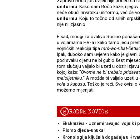
Zapravo Ročo još uvijek nije počeo sa s
uniformu
. Kako sam Ročo kaže, njegov 
neće obući hrvatsku uniformu, već će v
uniformu
. Koju to točno od silnih srpsk
nije ni izjasnio ...
E sad, mnogi za ovakvo Ročino ponašanje
u vojarnama HV-a i kako tamo jedu pre
vojničkih reakcija tipa
mrš-wc-ribat-četk
Ipak, duboko sam uvjeren kako je glavni
pod svaku cijenu ne bi gubio šest mjeseci
tom slučaju valjalo bi uzeti u obzir izjavu
kojoj kaže: "
Ovome
ne bi trebalo pridavat
maloljetniku.
" A možda bi valjalo uzeti u 
vola u kupusu
. Teško je reći. Sve ovisi o
možemo mijenjati.
S
RODNE NOVICE
Ekskluziva - Uznemiravajući vojnik i 
Pismo djeda-unuka!
Kronologija ključnih događaja u Hrva