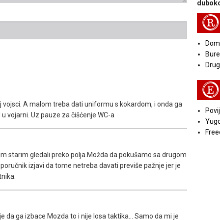
duboko
R
Doma
Bure
Druga
E
koj vojsci. A malom treba dati uniformu s kokardom, i onda ga
Povij
d u vojarni. Uz pauze za čišćenje WC-a
Yugo
Free
vim starim gledali preko polja.Možda da pokušamo sa drugom
 poručnik izjavi da tome netreba davati previše pažnje jer je
tnika.
ije da ga izbace Mozda to i nije losa taktika... Samo da mi je