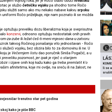
luženjem vojnog roka, jer je Ročo odbio obući
hrvatsku
otac je služio
četničku vojsku
pa shodno tome Ročo
ojsku služiti samo ako mu nekako nabave kakvu
srpsku
ih uniformi Ročo priželjkuje, nije nam poznato ili se možda
 optužuju preveliku dozu liberalizma koja je sveprisutna
malo
konzervi
, odnosno optužuju nedostatak onih pravih
icom-za-zube
ili
ležat-ćeš-ti-meni-mjesec-dana-u-zatvoru
.
 uzrok takvog Ročinog ponašanja vrlo jednostavan - Ročo
 služeći vojsku, bez obzira bilo to za domovinu ili ne. U
 koju je
Večernjem listu
dao poručnik Siniša Pogačić, a u
i preveliku pozornost, jer ipak je riječ o starijem
LÁS
obzir i izjave onih koji kažu kako ga
treba premlatit k'o
KOME
 vašim afinitetima, koje mi ovdje, na sreću ili na žalost, ne
li se
sruši
povjesničar trenutno star pet godina
tskoj kako je piše BBC