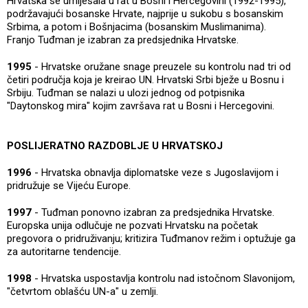
Hrvatska se umiješala u rat u Bosni i Hercegovini (1992-1995),
podržavajući bosanske Hrvate, najprije u sukobu s bosanskim
Srbima, a potom i Bošnjacima (bosanskim Muslimanima).
Franjo Tuđman je izabran za predsjednika Hrvatske.
1995
- Hrvatske oružane snage preuzele su kontrolu nad tri od
četiri područja koja je kreirao UN. Hrvatski Srbi bježe u Bosnu i
Srbiju. Tuđman se nalazi u ulozi jednog od potpisnika
"Daytonskog mira" kojim završava rat u Bosni i Hercegovini.
POSLIJERATNO RAZDOBLJE U HRVATSKOJ
1996
- Hrvatska obnavlja diplomatske veze s Jugoslavijom i
pridružuje se Vijeću Europe.
1997
- Tuđman ponovno izabran za predsjednika Hrvatske.
Europska unija odlučuje ne pozvati Hrvatsku na početak
pregovora o pridruživanju; kritizira Tuđmanov režim i optužuje ga
za autoritarne tendencije.
1998
- Hrvatska uspostavlja kontrolu nad istočnom Slavonijom,
"četvrtom oblašću UN-a" u zemlji.