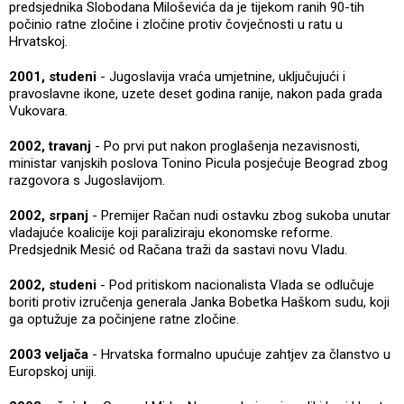
predsjednika Slobodana Miloševića da je tijekom ranih 90-tih
počinio ratne zločine i zločine protiv čovječnosti u ratu u
Hrvatskoj.
2001, studeni
- Jugoslavija vraća umjetnine, uključujući i
pravoslavne ikone, uzete deset godina ranije, nakon pada grada
Vukovara.
2002, travanj
- Po prvi put nakon proglašenja nezavisnosti,
ministar vanjskih poslova Tonino Picula posjećuje Beograd zbog
razgovora s Jugoslavijom.
2002, srpanj
- Premijer Račan nudi ostavku zbog sukoba unutar
vladajuće koalicije koji paraliziraju ekonomske reforme.
Predsjednik Mesić od Račana traži da sastavi novu Vladu.
2002, studeni
- Pod pritiskom nacionalista Vlada se odlučuje
boriti protiv izručenja generala Janka Bobetka Haškom sudu, koji
ga optužuje za počinjene ratne zločine.
2003 veljača
- Hrvatska formalno upućuje zahtjev za članstvo u
Europskoj uniji.