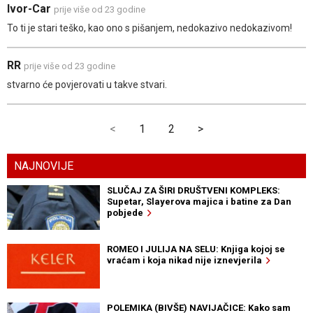
Ivor-Car
prije više od 23 godine
To ti je stari teško, kao ono s pišanjem, nedokazivo nedokazivom!
RR
prije više od 23 godine
stvarno će povjerovati u takve stvari.
<
1
2
>
NAJNOVIJE
SLUČAJ ZA ŠIRI DRUŠTVENI KOMPLEKS:
Supetar, Slayerova majica i batine za Dan
pobjede
ROMEO I JULIJA NA SELU: Knjiga kojoj se
vraćam i koja nikad nije iznevjerila
POLEMIKA (BIVŠE) NAVIJAČICE: Kako sam