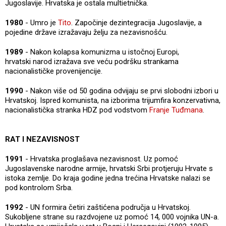
Jugoslavije. Hrvatska je ostala multietnička.
1980
- Umro je
Tito
. Započinje dezintegracija Jugoslavije, a
pojedine države izražavaju želju za nezavisnošću.
1989
- Nakon kolapsa komunizma u istočnoj Europi,
hrvatski narod izražava sve veću podršku strankama
nacionalističke provenijencije.
1990
- Nakon više od 50 godina odvijaju se prvi slobodni izbori u
Hrvatskoj. Ispred komunista, na izborima trijumfira konzervativna,
nacionalistička stranka HDZ pod vodstvom
Franje Tuđmana
.
RAT I NEZAVISNOST
1991
- Hrvatska proglašava nezavisnost. Uz pomoć
Jugoslavenske narodne armije, hrvatski Srbi protjeruju Hrvate s
istoka zemlje. Do kraja godine jedna trećina Hrvatske nalazi se
pod kontrolom Srba.
1992
- UN formira četiri zaštićena područja u Hrvatskoj.
Sukobljene strane su razdvojene uz pomoć 14, 000 vojnika UN-a.