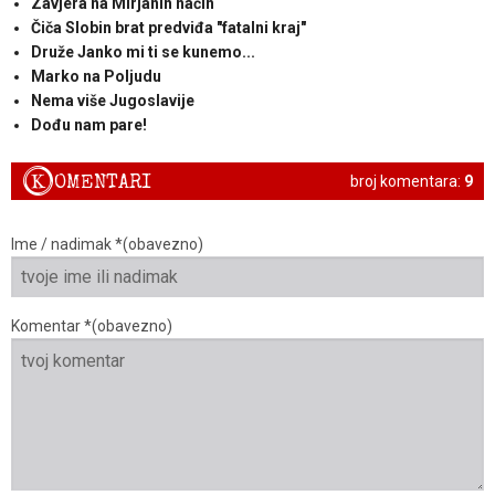
Zavjera na Mirjanin način
Čiča Slobin brat predviđa "fatalni kraj"
Druže Janko mi ti se kunemo...
Marko na Poljudu
Nema više Jugoslavije
Dođu nam pare!
K
OMENTARI
broj komentara:
9
Ime / nadimak *(obavezno)
Komentar *(obavezno)