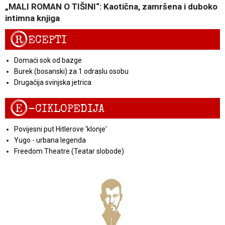
„MALI ROMAN O TIŠINI“: Kaotična, zamršena i duboko
intimna knjiga
R
ECEPTI
Domaći sok od bazge
Burek (bosanski) za 1 odraslu osobu
Drugačija svinjska jetrica
E
-CIKLOPEDIJA
Povijesni put Hitlerove 'klonje'
Yugo - urbana legenda
Freedom Theatre (Teatar slobode)