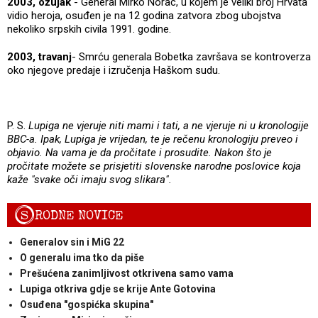
2003, ožujak
- General Mirko Norac, u kojem je veliki broj Hrvata
vidio heroja, osuđen je na 12 godina zatvora zbog ubojstva
nekoliko srpskih civila 1991. godine.
2003, travanj
- Smrću generala Bobetka završava se kontroverza
oko njegove predaje i izručenja Haškom sudu.
P. S.
Lupiga ne vjeruje niti mami i tati, a ne vjeruje ni u kronologije
BBC-a. Ipak, Lupiga je vrijedan, te je rečenu kronologiju preveo i
objavio. Na vama je da pročitate i prosudite. Nakon što je
pročitate možete se prisjetiti slovenske narodne poslovice koja
kaže "svake oči imaju svog slikara".
S
RODNE NOVICE
Generalov sin i MiG 22
O generalu ima tko da piše
Prešućena zanimljivost otkrivena samo vama
Lupiga otkriva gdje se krije Ante Gotovina
Osuđena "gospićka skupina"