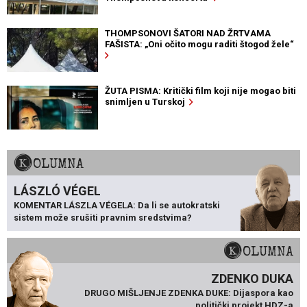
THOMPSONOVI ŠATORI NAD ŽRTVAMA
FAŠISTA: „Oni očito mogu raditi štogod žele“
ŽUTA PISMA: Kritički film koji nije mogao biti
snimljen u Turskoj
KOLUMNA
LÁSZLÓ VÉGEL
KOMENTAR LÁSZLA VÉGELA: Da li se autokratski
sistem može srušiti pravnim sredstvima?
KOLUMNA
ZDENKO DUKA
DRUGO MIŠLJENJE ZDENKA DUKE: Dijaspora kao
politički projekt HDZ-a