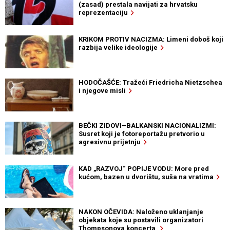
(zasad) prestala navijati za hrvatsku
reprezentaciju
KRIKOM PROTIV NACIZMA: Limeni doboš koji
razbija velike ideologije
HODOČAŠĆE: Tražeći Friedricha Nietzschea
i njegove misli
BEČKI ZIDOVI–BALKANSKI NACIONALIZMI:
Susret koji je fotoreportažu pretvorio u
agresivnu prijetnju
KAD „RAZVOJ“ POPIJE VODU: More pred
kućom, bazen u dvorištu, suša na vratima
NAKON OČEVIDA: Naloženo uklanjanje
objekata koje su postavili organizatori
Thompsonova koncerta