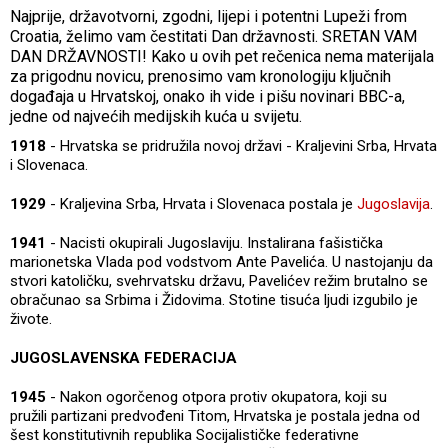
Najprije, državotvorni, zgodni, lijepi i potentni Lupeži from
Croatia, želimo vam čestitati Dan državnosti. SRETAN VAM
DAN DRŽAVNOSTI! Kako u ovih pet rečenica nema materijala
za prigodnu novicu, prenosimo vam kronologiju ključnih
događaja u Hrvatskoj, onako ih vide i pišu novinari BBC-a,
jedne od najvećih medijskih kuća u svijetu.
1918
- Hrvatska se pridružila novoj državi - Kraljevini Srba, Hrvata
i Slovenaca.
1929
- Kraljevina Srba, Hrvata i Slovenaca postala je
Jugoslavija
.
1941
- Nacisti okupirali Jugoslaviju. Instalirana fašistička
marionetska Vlada pod vodstvom Ante Pavelića. U nastojanju da
stvori katoličku, svehrvatsku državu, Pavelićev režim brutalno se
obračunao sa Srbima i Židovima. Stotine tisuća ljudi izgubilo je
živote.
JUGOSLAVENSKA FEDERACIJA
1945
- Nakon ogorčenog otpora protiv okupatora, koji su
pružili partizani predvođeni Titom, Hrvatska je postala jedna od
šest konstitutivnih republika Socijalističke federativne