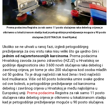
Prema podacima Registra za rak samo 11 posto slučajeva raka debelog crijeva je
otkriveno u lokaliziranom stadiju kad je petogodišnje preživljavanje moguće u 90 posto
slučajeva (ILUSTRACIJA: Grad Rijeka)
Ukoliko se ne uhvati u ranoj fazi, izgledi petogodišnjeg
preživljavanja za ovu vrstu raka nisu veliki što ga ujedno čini i
jednim od najsmrtonosnijih karcinoma
. Prema podacima
Hrvatskog zavoda za javno zdravstvo (HZJZ) u Hrvatskoj se
godišnje dijagnosticira oko 3.600 novih slučajeva raka debelog i
završnog crijeva, pri tome je oko 200 slučajeva kod osoba mlađih
od 50 godina. To je drugi najčešći rak kod žena i treći najčešći
kod muškaraca. Više od 60 posto bolesnika umire svake godine
od ove bolesti, a petogodišnje preživljavanje od karcinoma
debelog i završnog crijeva u Hrvatskoj je među najlošijima u
Europskoj uniji.
Prema podacima
Registra za rak samo 11 posto
slučajeva raka debelog crijeva je otkriveno u lokaliziranom stadiju
kad je petogodišnje preživljavanje moguće u 90 posto slučajeva.