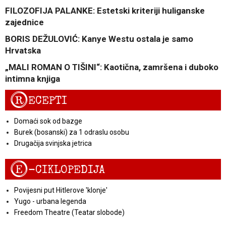
FILOZOFIJA PALANKE: Estetski kriteriji huliganske
zajednice
BORIS DEŽULOVIĆ: Kanye Westu ostala je samo
Hrvatska
„MALI ROMAN O TIŠINI“: Kaotična, zamršena i duboko
intimna knjiga
R
ECEPTI
Domaći sok od bazge
Burek (bosanski) za 1 odraslu osobu
Drugačija svinjska jetrica
E
-CIKLOPEDIJA
Povijesni put Hitlerove 'klonje'
Yugo - urbana legenda
Freedom Theatre (Teatar slobode)