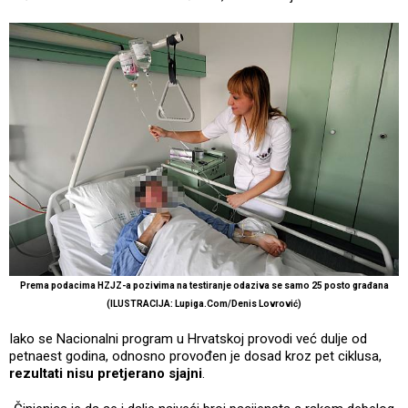
Prema podacima HZJZ-a pozivima na testiranje odaziva se samo 25 posto građana
(ILUSTRACIJA: Lupiga.Com/Denis Lovrović)
Iako se Nacionalni program u Hrvatskoj provodi već dulje od
petnaest godina, odnosno provođen je dosad kroz pet ciklusa,
rezultati nisu pretjerano sjajni
.