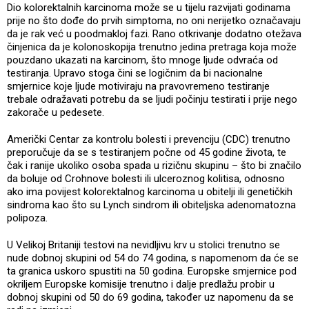
Dio kolorektalnih karcinoma može se u tijelu razvijati godinama
prije no što dođe do prvih simptoma, no oni nerijetko označavaju
da je rak već u poodmakloj fazi. Rano otkrivanje dodatno otežava
činjenica da je kolonoskopija trenutno jedina pretraga koja može
pouzdano ukazati na karcinom, što mnoge ljude odvraća od
testiranja. Upravo stoga čini se logičnim da bi nacionalne
smjernice koje ljude motiviraju na pravovremeno testiranje
trebale odražavati potrebu da se ljudi počinju testirati i prije nego
zakorače u pedesete.
Američki Centar za kontrolu bolesti i prevenciju (CDC) trenutno
preporučuje da se s testiranjem počne od 45 godine života, te
čak i ranije ukoliko osoba spada u rizičnu skupinu – što bi značilo
da boluje od Crohnove bolesti ili ulceroznog kolitisa, odnosno
ako ima povijest kolorektalnog karcinoma u obitelji ili genetičkih
sindroma kao što su Lynch sindrom ili obiteljska adenomatozna
polipoza.
U Velikoj Britaniji testovi na nevidljivu krv u stolici trenutno se
nude dobnoj skupini od 54 do 74 godina, s napomenom da će se
ta granica uskoro spustiti na 50 godina. Europske smjernice pod
okriljem Europske komisije trenutno i dalje predlažu probir u
dobnoj skupini od 50 do 69 godina, također uz napomenu da se