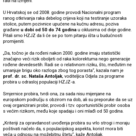
radi na izmjeni.
U Hrvatskoj se od 2008. godine provodi Nacionalni program
ranog otkrivanja raka debelog crijeva koji na testiranje uzoraka
stolice, putem pozivnice upućene na kućnu adresu, poziva
građane
u dobi od 50 do 74 godina
u ciklusima od dvije godine.
Pitali smo HZJZ da li će se po tom pitanju išta u budućnosti
promijeniti.
„Da, točno je da rođeni nakon 2000. godine imaju statistički
značajno veći rizik oboljeti od raka kolorektuma nego generacije
rođene devedesetih. Radi se o relativnom riziku, što, međutim ne
umanjuje brigu oko razloga zbog tog porasta“, kazala nam je
prof. dr. sc. Nataša Antoljak
, voditeljica Odjela za programe
probira u odrasloj populaciji HZJZ-a.
Smjernice probira, tvrdi ona, za sada nisu mijenjane na
europskom području s obzirom na dob, ali su preporuke da se uz
ovaj organizirani probir, provodi i tzv. oportunistički probir osoba
s većim rizikom, među koje spadaju i oni mlađi od 50 godina.
„Kriteriji za opravdanost uvođenja probira su vrlo strogi i moraju
poštivati načelo da, s populacijskog aspekta, korist mora biti
veća u odnosu na možebitnu štetu“, kaže Antoljak.