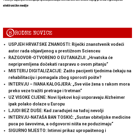
elektroničke medije
S
RODNE NOVICE
USPJEH HRVATSKE ZNANOSTI: Riječki znanstvenik vodeći
autor rada objavljenog u prestižnom Scienceu
RAZGOVOR-OTVORENO O EUTANAZIJI: „Hrvatska će
nepripremljena dočekati raspravu o ovom pitanju“
MISTERIJ DIGITALIZACIJE: Zašto pacijenti tjednima čekaju na
rehabilitaciju i pomagala zbog sporosti pošte?
INTERVJU – IVANA KALOGJERA: „Sve više žena s rakom mora
preko veze tražiti pretrage i tretman“
UZ VISOKE CIJENE: Novi lijekovi koji usporavaju Alzheimer
ipak polako dolaze u Europu
LJUDI BEZ DUŠE: Kad zarađuješ na tuđoj nevolji
INTERVJU-NATAŠA BAN TOSKIĆ: „Sustav obiteljske medicine
puca po šavovima, a odgovorni ništa ne poduzimaju“
SIGURNO MJESTO: Intimni prikaz upropaštenog i