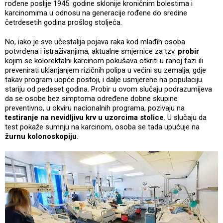
rođene poslije 1945. godine sklonije kroničnim bolestima i
karcinomima u odnosu na generacije rođene do sredine
četrdesetih godina prošlog stoljeća.
No, iako je sve učestalija pojava raka kod mlađih osoba
potvrđena i istraživanjima, aktualne smjernice za tzv.
probir
kojim se kolorektalni karcinom pokušava otkriti u ranoj fazi ili
prevenirati uklanjanjem rizičnih polipa u većini su zemalja, gdje
takav program uopće postoji, i dalje usmjerene na populaciju
stariju od pedeset godina. Probir u ovom slučaju podrazumijeva
da se osobe bez simptoma određene dobne skupine
preventivno, u okviru nacionalnih programa, pozivaju na
testiranje na nevidljivu krv u uzorcima stolice
. U slučaju da
test pokaže sumnju na karcinom, osoba se tada upućuje na
žurnu kolonoskopiju
.