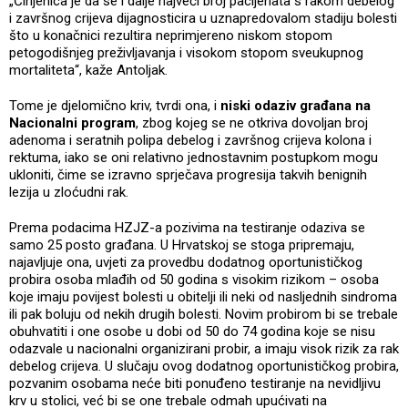
„Činjenica je da se i dalje najveći broj pacijenata s rakom debelog
i završnog crijeva dijagnosticira u uznapredovalom stadiju bolesti
što u konačnici rezultira neprimjereno niskom stopom
petogodišnjeg preživljavanja i visokom stopom sveukupnog
mortaliteta“, kaže Antoljak.
Tome je djelomično kriv, tvrdi ona, i
niski odaziv građana na
Nacionalni program
, zbog kojeg se ne otkriva dovoljan broj
adenoma i seratnih polipa debelog i završnog crijeva kolona i
rektuma, iako se oni relativno jednostavnim postupkom mogu
ukloniti, čime se izravno sprječava progresija takvih benignih
lezija u zloćudni rak.
Prema podacima HZJZ-a pozivima na testiranje odaziva se
samo 25 posto građana. U Hrvatskoj se stoga pripremaju,
najavljuje ona, uvjeti za provedbu dodatnog oportunističkog
probira osoba mlađih od 50 godina s visokim rizikom – osoba
koje imaju povijest bolesti u obitelji ili neki od nasljednih sindroma
ili pak boluju od nekih drugih bolesti. Novim probirom bi se trebale
obuhvatiti i one osobe u dobi od 50 do 74 godina koje se nisu
odazvale u nacionalni organizirani probir, a imaju visok rizik za rak
debelog crijeva. U slučaju ovog dodatnog oportunističkog probira,
pozvanim osobama neće biti ponuđeno testiranje na nevidljivu
krv u stolici, već bi se one trebale odmah upućivati na