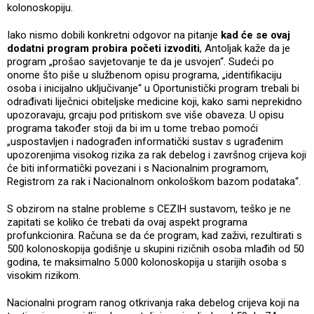
kolonoskopiju.
Iako nismo dobili konkretni odgovor na pitanje
kad će se ovaj
dodatni program probira početi izvoditi
, Antoljak kaže da je
program „prošao savjetovanje te da je usvojen“. Sudeći po
onome što piše u službenom opisu programa, „identifikaciju
osoba i inicijalno uključivanje“ u Oportunistički program trebali bi
odrađivati liječnici obiteljske medicine koji, kako sami neprekidno
upozoravaju, grcaju pod pritiskom sve više obaveza. U opisu
programa također stoji da bi im u tome trebao pomoći
„uspostavljen i nadograđen informatički sustav s ugrađenim
upozorenjima visokog rizika za rak debelog i završnog crijeva koji
će biti informatički povezani i s Nacionalnim programom,
Registrom za rak i Nacionalnom onkološkom bazom podataka“.
S obzirom na stalne probleme s CEZIH sustavom, teško je ne
zapitati se koliko će trebati da ovaj aspekt programa
profunkcionira. Računa se da će program, kad zaživi, rezultirati s
500 kolonoskopija godišnje u skupini rizičnih osoba mlađih od 50
godina, te maksimalno 5.000 kolonoskopija u starijih osoba s
visokim rizikom.
Nacionalni program ranog otkrivanja raka debelog crijeva koji na