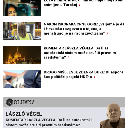
ŽUTA PISMA: Kritički film koji nije mogao biti
snimljen u Turskoj
NAKON ISKORAKA CRNE GORE: „Vrijeme je da
i Hrvatska razgovara o utjecaju
menstruacije na radni život žena“
KOMENTAR LÁSZLA VÉGELA: Da li se
autokratski sistem može srušiti pravnim
sredstvima?
DRUGO MIŠLJENJE ZDENKA DUKE: Dijaspora
kao politički projekt HDZ-a
KOLUMNA
LÁSZLÓ VÉGEL
KOMENTAR LÁSZLA VÉGELA: Da li se autokratski
sistem može srušiti pravnim sredstvima?