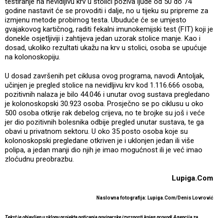
testiranje na nevidljivu krv u stolici poziva ljude od 50 do 74
godine nastavit će se provoditi i dalje, no u tijeku su pripreme za
izmjenu metode probirnog testa. Ubuduće će se umjesto
gvajakovog kartičnog, raditi fekalni imunokemijski test (FIT) koji je
donekle osjetljiviji i zahtijeva jedan uzorak stolice manje. Kao i
dosad, ukoliko rezultati ukažu na krv u stolici, osoba se upućuje
na kolonoskopiju.
U dosad završenih pet ciklusa ovog programa, navodi Antoljak,
učinjen je pregled stolice na nevidljivu krv kod 1.116.666 osoba,
pozitivnih nalaza je bilo 44.046 i unutar ovog sustava pregledano
je kolonoskopski 30.923 osoba. Prosječno se po ciklusu u oko
500 osoba otkrije rak debelog crijeva, no te brojke su još i veće
jer dio pozitivnih bolesnika odbije pregled unutar sustava, te ga
obavi u privatnom sektoru. U oko 35 posto osoba koje su
kolonoskopski pregledane otkriven je i uklonjen jedan ili više
polipa, a jedan manji dio njih je imao mogućnost ili je već imao
zloćudnu preobrazbu.
Lupiga.Com
Naslovna fotografija: Lupiga.Com/Denis Lovrović
Tekst je objavljen u sklopu projekta poticanja novinarske izvrsnosti kojeg provodi Agencija za