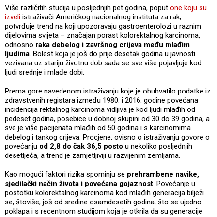
Više različitih studija u posljednjih pet godina, poput
one koju su
izveli
istraživači Američkog nacionalnog instituta za rak,
potvrđuje trend na koji upozoravaju gastroenterolozi u raznim
dijelovima svijeta – značajan porast kolorektalnog karcinoma,
odnosno
raka debelog i završnog crijeva među mlađim
ljudima
. Bolest koja je još do prije desetak godina u javnosti
vezivana uz stariju životnu dob sada se sve više pojavljuje kod
ljudi srednje i mlađe dobi.
Prema gore navedenom istraživanju koje je obuhvatilo podatke iz
zdravstvenih registara između 1980. i 2016. godine povećana
incidencija rektalnog karcinoma vidljiva je kod ljudi mlađih od
pedeset godina, posebice u dobnoj skupini od 30 do 39 godina, a
sve je više pacijenata mlađih od 50 godina i s karcinomima
debelog i tankog crijeva. Procjene, ovisno o istraživanju govore o
povećanju
od 2,8 do čak 36,5 posto
u nekoliko posljednjih
desetljeća, a trend je zamjetljiviji u razvijenim zemljama.
Kao mogući faktori rizika spominju se
prehrambene navike,
sjedilački način života i povećana gojaznost
. Povećanje u
postotku kolorektalnog karcinoma kod mlađih generacija bilježi
se, štoviše, još od sredine osamdesetih godina, što se ujedno
poklapa i s recentnom studijom koja je otkrila da su generacije