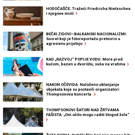
HODOČAŠĆE: Tražeći Friedricha Nietzschea
i njegove misli
BEČKI ZIDOVI–BALKANSKI NACIONALIZMI:
Susret koji je fotoreportažu pretvorio u
agresivnu prijetnju
KAD „RAZVOJ“ POPIJE VODU: More pred
kućom, bazen u dvorištu, suša na vratima
NAKON OČEVIDA: Naloženo uklanjanje
objekata koje su postavili organizatori
Thompsonova koncerta
THOMPSONOVI ŠATORI NAD ŽRTVAMA
FAŠISTA: „Oni očito mogu raditi štogod žele“