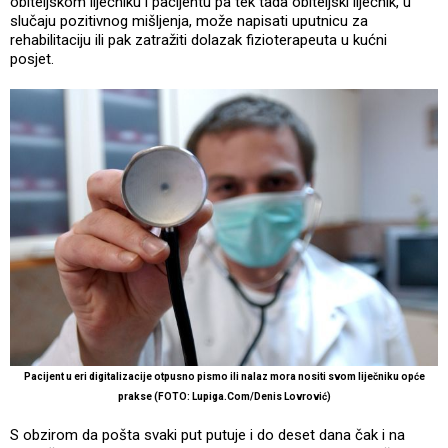
obiteljskom liječniku i pacijentu pa tek tada obiteljski liječnik, u
slučaju pozitivnog mišljenja, može napisati uputnicu za
rehabilitaciju ili pak zatražiti dolazak fizioterapeuta u kućni
posjet.
Pacijent u eri digitalizacije otpusno pismo ili nalaz mora nositi svom liječniku opće
prakse (FOTO: Lupiga.Com/Denis Lovrović)
S obzirom da pošta svaki put putuje i do deset dana čak i na