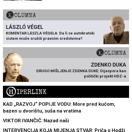
KOLUMNA
LÁSZLÓ VÉGEL
KOMENTAR LÁSZLA VÉGELA: Da li se autokratski
sistem može srušiti pravnim sredstvima?
KOLUMNA
ZDENKO DUKA
DRUGO MIŠLJENJE ZDENKA DUKE: Dijaspora kao
politički projekt HDZ-a
H
IPERLINK
KAD „RAZVOJ“ POPIJE VODU: More pred kućom,
bazen u dvorištu, suša na vratima
VIKTOR IVANČIĆ: Nazad naši
INTERVENCIJA KOJA MIJENJA STVAR: Priča o Hodži