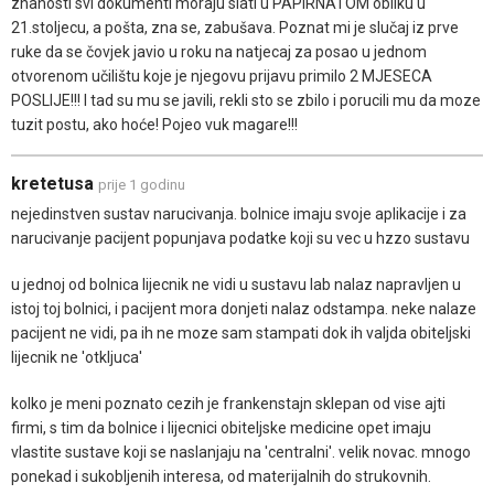
znanosti svi dokumenti moraju slati u PAPIRNATOM obliku u
21.stoljecu, a pošta, zna se, zabušava. Poznat mi je slučaj iz prve
ruke da se čovjek javio u roku na natjecaj za posao u jednom
otvorenom učilištu koje je njegovu prijavu primilo 2 MJESECA
POSLIJE!!! I tad su mu se javili, rekli sto se zbilo i porucili mu da moze
tuzit postu, ako hoće! Pojeo vuk magare!!!
kretetusa
prije 1 godinu
nejedinstven sustav narucivanja. bolnice imaju svoje aplikacije i za
narucivanje pacijent popunjava podatke koji su vec u hzzo sustavu
u jednoj od bolnica lijecnik ne vidi u sustavu lab nalaz napravljen u
istoj toj bolnici, i pacijent mora donjeti nalaz odstampa. neke nalaze
pacijent ne vidi, pa ih ne moze sam stampati dok ih valjda obiteljski
lijecnik ne 'otkljuca'
kolko je meni poznato cezih je frankenstajn sklepan od vise ajti
firmi, s tim da bolnice i lijecnici obiteljske medicine opet imaju
vlastite sustave koji se naslanjaju na 'centralni'. velik novac. mnogo
ponekad i sukobljenih interesa, od materijalnih do strukovnih.