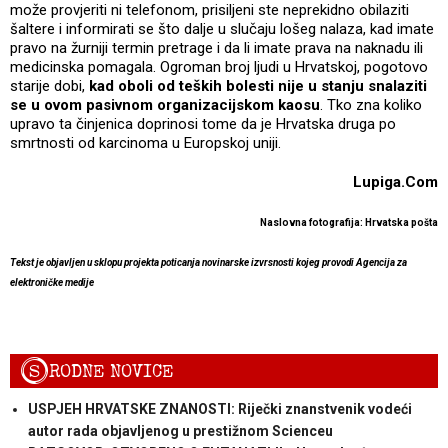
može provjeriti ni telefonom, prisiljeni ste neprekidno obilaziti
šaltere i informirati se što dalje u slučaju lošeg nalaza, kad imate
pravo na žurniji termin pretrage i da li imate prava na naknadu ili
medicinska pomagala. Ogroman broj ljudi u Hrvatskoj, pogotovo
starije dobi,
kad oboli od teških bolesti nije u stanju snalaziti
se u ovom pasivnom organizacijskom kaosu
. Tko zna koliko
upravo ta činjenica doprinosi tome da je Hrvatska druga po
smrtnosti od karcinoma u Europskoj uniji.
Lupiga.Com
Naslovna fotografija: Hrvatska pošta
Tekst je objavljen u sklopu projekta poticanja novinarske izvrsnosti kojeg provodi Agencija za
elektroničke medije
S
RODNE NOVICE
USPJEH HRVATSKE ZNANOSTI: Riječki znanstvenik vodeći
autor rada objavljenog u prestižnom Scienceu