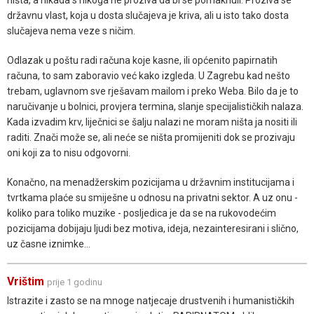
ništa, a nikada s nikoga ne proziva da bi se pomaknuli. Proziva se
državnu vlast, koja u dosta slučajeva je kriva, ali u isto tako dosta
slučajeva nema veze s ničim.
Odlazak u poštu radi računa koje kasne, ili općenito papirnatih
računa, to sam zaboravio već kako izgleda. U Zagrebu kad nešto
trebam, uglavnom sve rješavam mailom i preko Weba. Bilo da je to
naručivanje u bolnici, provjera termina, slanje specijalističkih nalaza.
Kada izvadim krv, liječnici se šalju nalazi ne moram ništa ja nositi ili
raditi. Znači može se, ali neće se ništa promijeniti dok se prozivaju
oni koji za to nisu odgovorni.
Konačno, na menadžerskim pozicijama u državnim institucijama i
tvrtkama plaće su smiješne u odnosu na privatni sektor. A uz onu -
koliko para toliko muzike - posljedica je da se na rukovodećim
pozicijama dobijaju ljudi bez motiva, ideja, nezainteresirani i slično,
uz časne iznimke...
Vrištim
prije 1 godinu
Istrazite i zasto se na mnoge natjecaje drustvenih i humanističkih