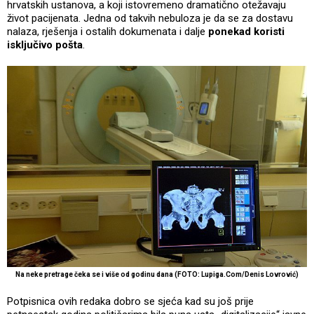
hrvatskih ustanova, a koji istovremeno dramatično otežavaju
život pacijenata. Jedna od takvih nebuloza je da se za dostavu
nalaza, rješenja i ostalih dokumenata i dalje
ponekad koristi
isključivo pošta
.
Na neke pretrage čeka se i više od godinu dana (FOTO: Lupiga.Com/Denis Lovrović)
Potpisnica ovih redaka dobro se sjeća kad su još prije