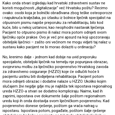
Kako onda stvari izgledaju kad hrvatski zdravstveni sustav ne
koristi mogućnosti „digitalizacije“ već Hrvatsku poštu? Recimo
ovako: osobi koja je bolnički obrađivana zbog teške osteoporoze
i napuknuća kralježaka, po izlasku iz bolnice liječnik specijalist na
otpusnom pismu napiše preporuku za rehabilitaciju, bilo kod
kuće, bilo u nekoj ustanovi, kao neophodni nastavak liječenja.
Pacijent to otpusno pismo ili nalaz mora potom odnijeti svom
liječniku opće prakse. Ovo je već prvi apsurd na koji upozoravaju
obiteljski liječnici – zašto oni većinom ne mogu vidjeti taj nalaz u
sustavu kako pacijent ne bi morao dolaziti u ordinaciju?
No, krenimo dalje - jednom kad dobije na uvid preporuku
specijaliste, obiteljski liječnik na temelju nje popunjava obrazac,
svojevrsnu molbu za liječničko povjerenstvo Hrvatskog zavoda
za zdravstveno osiguranje (HZZO) koje će odlučiti hoće li
pacijentu uistinu biti dodijeljena rehabilitacija. Pacijent potom
mora odnijeti obrazac i dodatne nalaze u HZZO. Ukoliko kojim
slučajem živi negdje gdje mu je najbliža tek ispostava regionalnog
ureda HZZO-a stvari se dodatno kompliciraju. Naime, kad ih
zaprimi, ispostava ove dokumente šalje poštom regionalnom
uredu koji ih onda dostavlja svom liječničkom povjerenstvu. Kad
povjerenstvo donese rješenje, poštom ga vraća natrag u
ispostavu. Ispostava potom, pogađate, poštom šalje rješenje