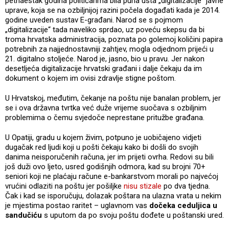
petnaestak godina političarima bila puna usta „digitalizacije“ javne
uprave, koja se na ozbiljnijoj razini počela događati kada je 2014.
godine uveden sustav E-građani. Narod se s pojmom
„digitalizacije“ tada naveliko sprdao, uz poveću skepsu da bi
troma hrvatska administracija, poznata po golemoj količini papira
potrebnih za najjednostavniji zahtjev, mogla odjednom prijeći u
21. digitalno stoljeće. Narod je, jasno, bio u pravu. Jer nakon
desetljeća digitalizacije hrvatski građani i dalje čekaju da im
dokument o kojem im ovisi zdravlje stigne poštom.
U Hrvatskoj, međutim, čekanje na poštu nije banalan problem, jer
se i ova državna tvrtka već duže vrijeme suočava s ozbiljnim
problemima o čemu svjedoče neprestane pritužbe građana.
U Opatiji, gradu u kojem živim, potpuno je uobičajeno vidjeti
dugačak red ljudi koji u pošti čekaju kako bi došli do svojih
danima neisporučenih računa, jer im prijeti ovrha. Redovi su bili
još duži ovo ljeto, usred godišnjih odmora, kad su brojni 70+
seniori koji ne plaćaju račune e-bankarstvom morali po najvećoj
vrućini odlaziti na poštu jer pošiljke
nisu stizale
po dva tjedna.
Čak i kad se isporučuju, dolazak poštara na ulazna vrata u nekim
je mjestima postao raritet – uglavnom vas
dočeka ceduljica u
sandučiću
s uputom da po svoju poštu dođete u poštanski ured.