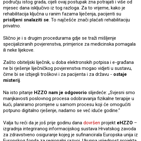
području istog grada, cijeli ovaj postupak zna potrajati i više od
mjesec dana isključivo iz tog razloga. Za to vrijeme, kako je
rehabilitacija ključna u ranim fazama liječenja, pacijenti su
prisiljeni snalaziti se
. To najčešće znači plaćati rehabilitaciju
privatno.
Slično je i s drugim procedurama gdje se traži mišljenje
specijaliziranih povjerenstva, primjerice za medicinska pomagala
ili neke lijekove.
Zašto obiteljski liječnik, u doba elektronskih potpisa i e-građana
ne bi rješenje liječničkog povjerenstva mogao vidjeti u sustavu,
čime bi se izbjegli troškovi i za pacijenta i za državu -
ostaje
misterij
.
Na isto pitanje
HZZO nam je odgovorio
slijedeće: „Svjesni smo
manjkavosti poslovnog procesa odobravanja fizikalne terapije u
kući, planiramo promjene u samom procesu koji će omogućiti
potpuno digitalno rješenje, nadamo se već iduće godine.“
Valja tu reći da je još prije godinu dana
dovršen
projekt
eHZZO
–
izgradnja integriranog informacijskog sustava Hrvatskog zavoda
za zdravstveno osiguranje kojeg je sufinancirala Europska unija iz
Europskog fonda za regionalni razvoj. Ukupna vrijednost projekta