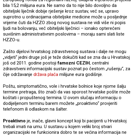
bila 15,2 milijuna eura. Ne samo da to nije bilo dovoljno da
obiteljski liječnik dobije rješenje kroz sustav, već se, upravo
suprotno u ordinacijama obiteljske medicine može u posljednje
vrijeme čuti da HZZO zbog novog sustava ne vidi više ni popis
ljudi na bolovanju, već obiteljski liječnici – ionako opterećeni
suvišnim administrativnim poslovima – moraju sami slati liste
HZZO-u.
Zašto dijelovi hrvatskog zdravstvenog sustava i dalje ne mogu
„vidjeti“ jedni druge još je teže dokučiti kad se zna da u Hrvatskoj
još od 2011. godine postoji
famozni CEZIH
, centralni
zdravstveni informacijski sustav poznat po čestom „rušenju“, za
čije održavanje
država plaća
milijune eura godišnje.
Poštu, simptomatično, vole i hrvatske bolnice koje njome šalju
termine pretraga, što znači da vas sporost hrvatske pošte može
koštati i propuštenog termina. U ovom slučaju informaciju o
dodijeljenom terminu barem možete „proaktivno“ provjeriti
telefonom ili odlaskom na šalter.
Proaktivno
je, inače, glavni koncept koji bi pacijenti u Hrvatskoj
trebali imati na umu. U sustavu u kojem veliki broj stvari
organizacijski ne funkcionira dobro te se većina informacija ne