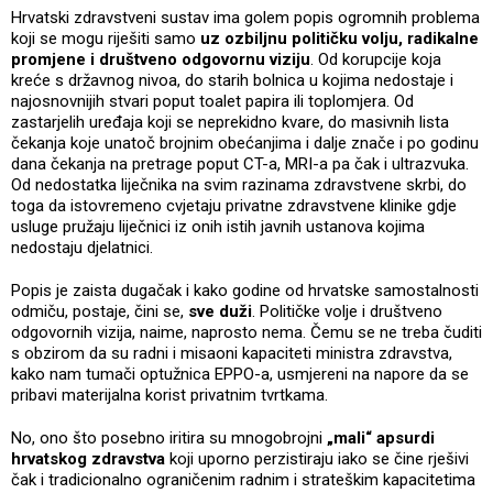
Hrvatski zdravstveni sustav ima golem popis ogromnih problema
koji se mogu riješiti samo
uz ozbiljnu političku volju, radikalne
promjene i društveno odgovornu viziju
. Od korupcije koja
kreće s državnog nivoa, do starih bolnica u kojima nedostaje i
najosnovnijih stvari poput toalet papira ili toplomjera. Od
zastarjelih uređaja koji se neprekidno kvare, do masivnih lista
čekanja koje unatoč brojnim obećanjima i dalje znače i po godinu
dana čekanja na pretrage poput CT-a, MRI-a pa čak i ultrazvuka.
Od nedostatka liječnika na svim razinama zdravstvene skrbi, do
toga da istovremeno cvjetaju privatne zdravstvene klinike gdje
usluge pružaju liječnici iz onih istih javnih ustanova kojima
nedostaju djelatnici.
Popis je zaista dugačak i kako godine od hrvatske samostalnosti
odmiču, postaje, čini se,
sve duži
. Političke volje i društveno
odgovornih vizija, naime, naprosto nema. Čemu se ne treba čuditi
s obzirom da su radni i misaoni kapaciteti ministra zdravstva,
kako nam tumači optužnica EPPO-a, usmjereni na napore da se
pribavi materijalna korist privatnim tvrtkama.
No, ono što posebno iritira su mnogobrojni
„mali“ apsurdi
hrvatskog zdravstva
koji uporno perzistiraju iako se čine rješivi
čak i tradicionalno ograničenim radnim i strateškim kapacitetima