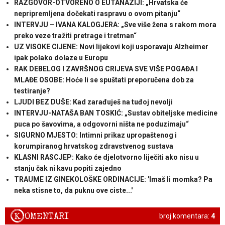
RAZGOVOR-OTVORENO O EUTANAZIJI: „Hrvatska će
nepripremljena dočekati raspravu o ovom pitanju“
INTERVJU – IVANA KALOGJERA: „Sve više žena s rakom mora
preko veze tražiti pretrage i tretman“
UZ VISOKE CIJENE: Novi lijekovi koji usporavaju Alzheimer
ipak polako dolaze u Europu
RAK DEBELOG I ZAVRŠNOG CRIJEVA SVE VIŠE POGAĐA I
MLAĐE OSOBE: Hoće li se spuštati preporučena dob za
testiranje?
LJUDI BEZ DUŠE: Kad zarađuješ na tuđoj nevolji
INTERVJU-NATAŠA BAN TOSKIĆ: „Sustav obiteljske medicine
puca po šavovima, a odgovorni ništa ne poduzimaju“
SIGURNO MJESTO: Intimni prikaz upropaštenog i
korumpiranog hrvatskog zdravstvenog sustava
KLASNI RASCJEP: Kako će djelotvorno liječiti ako nisu u
stanju čak ni kavu popiti zajedno
TRAUME IZ GINEKOLOŠKE ORDINACIJE: 'Imaš li momka? Pa
neka stisne to, da puknu ove ciste...'
K
OMENTARI
broj komentara:
4