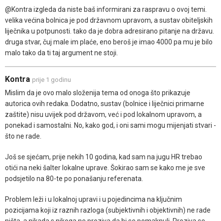
@Kontra izgleda da niste baš informirani za raspravu o ovoj temi.
velika većina bolnica je pod državnom upravom, a sustav obiteljskih
liječnika u potpunosti. tako da je dobra adresirano pitanje na državu.
druga stvar, čuj male im plaće, eno beroš je imao 4000 pa mu je bilo
malo tako da ti taj argument ne stoji.
Kontra
prije 1 godinu
Mislim da je ovo malo složenija tema od onoga što prikazuje
autorica ovih redaka. Dodatno, sustav (bolnice i liječnici primarne
zaštite) nisu uvijek pod državom, već i pod lokalnom upravom, a
ponekad i samostalni. No, kako god, i oni sami mogu mijenjati stvari -
što ne rade.
Još se sjećam, prije nekih 10 godina, kad sam na jugu HR trebao
otići na neki šalter lokalne uprave. Šokirao sam se kako me je sve
podsjetilo na 80-te po ponašanju referenata.
Problem leži i u lokalnoj upravi i u pojedincima na ključnim
pozicijama koji iz raznih razloga (subjektivnih i objektivnih) ne rade