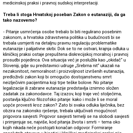
medicinskoj praksi i pravnoj sudskoj interpretaciji.
Treba li stoga Hrvatskoj poseban Zakon o eutanaziji, da ga
tako nazovemo?
- Pitanje usmrćenja osobe trebalo bi biti regulirano posebnim
zakonom, a hrvatska zdravstvena politika u budućnosti bi se
trebala usmjeriti na detaljnu pravnu regulaciju problematike
eutanazije i palijativne skrbi. Dok se to ne ostvari, krajnja odluka u
kliničkoj praksi ostaje prepuštena diskrecijskoj moralnoj i pravnoj
prosudbi pojedinca. Ova situacija već je poslužila kao „okidač“ u
Sloveniji, gdje su predstavnici udruge „Srebrna nit“ ukazali na
nezakonitost, nemoralnost i proizvoljnost izvršenih eutanazija,
predloživši zakon koji bi omogućio dostojanstvenu smrt
neizlječivim pacijentima koji trpe teške bolove. No pitanje
legalizacije ili zabrane eutanazije predstavlja iznimno složen
zadatak za zakonodavce. Taj izazov, koji traje već stoljećima,
postavlja ključno filozofsko pitanje: kako i može li se moral
uopće provesti kroz zakon? Zato bi svaka odluka liječnika, bez
obzira na zakonsko rješenje, trebala uključivati mogućnost
prigovora savjesti. Prigovor savjesti temelji se na slobodi savjesti
i primjenjuje se, najviše, kod pitanja života i smrti – tema oko
kojih nikada neće postojati konačan odgovor. Formiranje