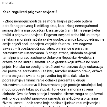
morala.
Kako regulirati prigovor savjesti?
- Zbog nemogućnosti da se moral krajnje provede putem
određenog pravnog ili etičkog akta, kao i zbog nemogućnosti
jasnog definiranja početka i kraja života (i smrti), rješenje treba
tražiti u prigovoru savjesti. Prigovor savjesti treba biti unutarnja
refleksija moralnih načela svake osobe, granica koju pojedinac ne
smije prijeći pod utjecajem vanjskih faktora - tzv. nagovor
savjesti - ili postupajući suprotno, primjerice u privatnim
zdravstvenim ustanovama. S druge strane, sloboda savjesti
temeljno je pravo zaštićeno Ustavom Republike Hrvatske, i
država ga ne smije uskratiti. To je granica koju država ne smije
prijeći. No, ako se postigne društveni konsenzus da je eutanazija
dio prava na zdravstvenu zaštitu, također ustavno pravo, država
mora osigurati uvjete za provedbu tog čina, čak i ako to
podrazumijeva financiranje odlaska pacijenta u drugu
zdravstvenu ustanovu ili inozemstvo gdje postoje stručnjaci koji
mogu provesti takav postupak. To je cijena morala i cijena
slobode. Ova složena pitanja i moralne dileme mogu se rješavati
jedino kroz institut prigovora savjesti, ali isključivo u pitanjima
života i smrti – onih tema koje nadilaze ljudsko razumijevanje i