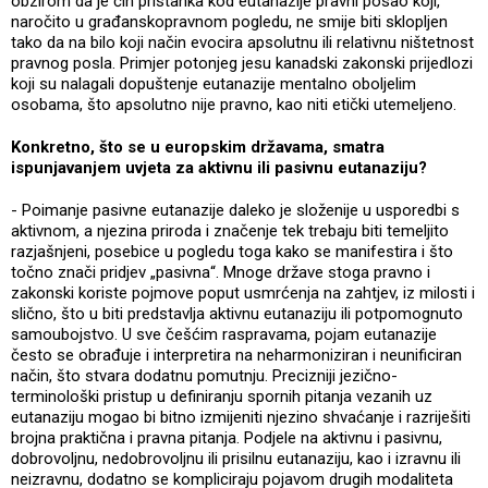
obzirom da je čin pristanka kod eutanazije pravni posao koji,
naročito u građanskopravnom pogledu, ne smije biti sklopljen
tako da na bilo koji način evocira apsolutnu ili relativnu ništetnost
pravnog posla. Primjer potonjeg jesu kanadski zakonski prijedlozi
koji su nalagali dopuštenje eutanazije mentalno oboljelim
osobama, što apsolutno nije pravno, kao niti etički utemeljeno.
Konkretno, što se u europskim državama, smatra
ispunjavanjem uvjeta za aktivnu ili pasivnu eutanaziju?
- Poimanje pasivne eutanazije daleko je složenije u usporedbi s
aktivnom, a njezina priroda i značenje tek trebaju biti temeljito
razjašnjeni, posebice u pogledu toga kako se manifestira i što
točno znači pridjev „pasivna“. Mnoge države stoga pravno i
zakonski koriste pojmove poput usmrćenja na zahtjev, iz milosti i
slično, što u biti predstavlja aktivnu eutanaziju ili potpomognuto
samoubojstvo. U sve češćim raspravama, pojam eutanazije
često se obrađuje i interpretira na neharmoniziran i neunificiran
način, što stvara dodatnu pomutnju. Precizniji jezično-
terminološki pristup u definiranju spornih pitanja vezanih uz
eutanaziju mogao bi bitno izmijeniti njezino shvaćanje i razriješiti
brojna praktična i pravna pitanja. Podjele na aktivnu i pasivnu,
dobrovoljnu, nedobrovoljnu ili prisilnu eutanaziju, kao i izravnu ili
neizravnu, dodatno se kompliciraju pojavom drugih modaliteta