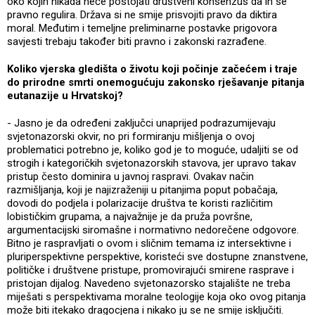
oko kojih nikada neće postojati društveni konsenzus da ih se
pravno regulira. Država si ne smije prisvojiti pravo da diktira
moral. Međutim i temeljne preliminarne postavke prigovora
savjesti trebaju također biti pravno i zakonski razrađene.
Koliko vjerska gledišta o životu koji počinje začećem i traje
do prirodne smrti onemogućuju zakonsko rješavanje pitanja
eutanazije u Hrvatskoj?
- Jasno je da određeni zaključci unaprijed podrazumijevaju
svjetonazorski okvir, no pri formiranju mišljenja o ovoj
problematici potrebno je, koliko god je to moguće, udaljiti se od
strogih i kategoričkih svjetonazorskih stavova, jer upravo takav
pristup često dominira u javnoj raspravi. Ovakav način
razmišljanja, koji je najizraženiji u pitanjima poput pobačaja,
dovodi do podjela i polarizacije društva te koristi različitim
lobističkim grupama, a najvažnije je da pruža površne,
argumentacijski siromašne i normativno nedorečene odgovore.
Bitno je raspravljati o ovom i sličnim temama iz intersektivne i
pluriperspektivne perspektive, koristeći sve dostupne znanstvene,
političke i društvene pristupe, promovirajući smirene rasprave i
pristojan dijalog. Navedeno svjetonazorsko stajalište ne treba
miješati s perspektivama moralne teologije koja oko ovog pitanja
može biti itekako dragocjena i nikako ju se ne smije isključiti.