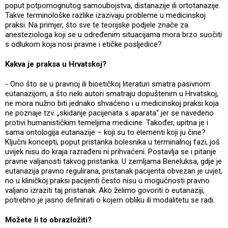
poput potpomognutog samoubojstva, distanazije ili ortotanazije.
Takve terminološke razlike izazivaju probleme u medicinskoj
praksi. Na primjer, što sve te teorijske podjele znače za
anesteziologa koji se u određenim situacijama mora brzo suočiti
s odlukom koja nosi pravne i etičke posljedice?
Kakva je praksa u Hrvatskoj?
- Ono što se u pravnoj ili bioetičkoj literaturi smatra pasivnom
eutanazijom, a što neki autori smatraju dopuštenim u Hrvatskoj,
ne mora nužno biti jednako shvaćeno i u medicinskoj praksi koja
ne poznaje tzv. „skidanje pacijenata s aparata“ jer se navedeno
protivi humanističkim temeljima medicine. Također, upitna je i
sama ontologija eutanazije – koji su to elementi koji ju čine?
Ključni koncepti, poput pristanka bolesnika u terminalnoj fazi, još
uvijek nisu do kraja razrađeni ni prihvaćeni. Postavlja se i pitanje
pravne valjanosti takvog pristanka. U zemljama Beneluksa, gdje je
eutanazija pravno regulirana, pristanak pacijenta obvezan je uvjet,
no u kliničkoj praksi pacijenti često nisu u mogućnosti pravno
valjano izraziti taj pristanak. Ako želimo govoriti o eutanaziji,
potrebno je jasno definirati o kojem obliku ili modalitetu se radi.
Možete li to obrazložiti?