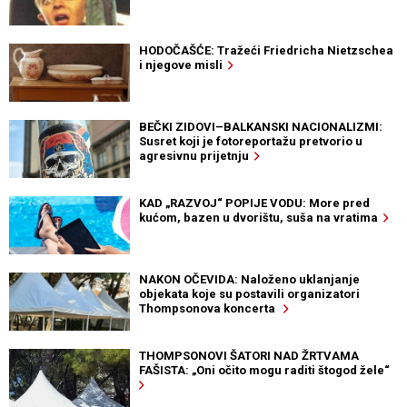
HODOČAŠĆE: Tražeći Friedricha Nietzschea
i njegove misli
BEČKI ZIDOVI–BALKANSKI NACIONALIZMI:
Susret koji je fotoreportažu pretvorio u
agresivnu prijetnju
KAD „RAZVOJ“ POPIJE VODU: More pred
kućom, bazen u dvorištu, suša na vratima
NAKON OČEVIDA: Naloženo uklanjanje
objekata koje su postavili organizatori
Thompsonova koncerta
THOMPSONOVI ŠATORI NAD ŽRTVAMA
FAŠISTA: „Oni očito mogu raditi štogod žele“