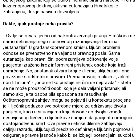
Obiteljskog zakona, koji se odnosi na anticipiranu naredbu. Prema
kaznenopravnoj doktrini, aktivna eutanazija u Hrvatskoj je
zabranjena, dok je pasivna dozvoljena.
Dakle, ipak postoje neka pravila?
- Ovdje se otvara jedno od najkontraverznijih pitanja – teškoća ne
samo definiranja nego i osnovnog razumijevanja termina
„eutanazija“. U građanskopravnom smislu, ključni problemi
odnose se prvenstveno na valjanost pravnog posla. Sama
eutanazija, kao pravni čin, podrazumijeva očitovanje volje
pacijenta izraženo kroz informirani pristanak osobe koja traži
usmrćenje. No, pristanak otvara brojne dileme, uključujući i one
povezane s odštetnim pravom. Prema pravnoj maksimi „volenti
non fit iniuria“ - „onome tko pristaje ne čini se nepravda“ - šteta
se ne može prouzročiti osobi koja je dala valjani pristanak, ali
samo ako je ta osoba bila sposobna za rasuđivanje.
Odštetnopravni zahtjevi mogu se pojaviti i u kontekstu procjene
je li liječnik poduzeo sve potrebne mjere za održavanje života
pacijenta, kao i u situacijama koje dovode do dvojbi između
nesavjesnog liječenja i liječnikove namjere da pacijentu omogući
dostojanstvenu smrt. Ove pravne i etičke dileme zahtijevaju
daljnju razradu, uključujući precizno definiranje ključnih pojmova i
osiguranje pravne jasnoće kako bi se izbjegli potencijalni sukobi u