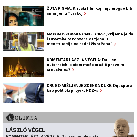
ŽUTA PISMA: Kritički film koji nije mogao biti
snimljen u Turskoj
NAKON ISKORAKA CRNE GORE: „Vrijeme je da
i Hrvatska razgovara o utjecaju
menstruacije na radni život žena“
KOMENTAR LÁSZLA VÉGELA: Da li se
autokratski sistem može srušiti pravnim
sredstvima?
DRUGO MIŠLJENJE ZDENKA DUKE: Dijaspora
kao politički projekt HDZ-a
KOLUMNA
LÁSZLÓ VÉGEL
KOMENTAR LÁSZLA VÉGELA: Da li se autokratski