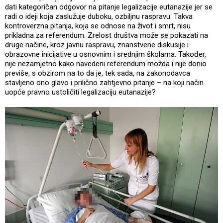
dati kategoričan odgovor na pitanje legalizacije eutanazije jer se
radi o ideji koja zaslužuje duboku, ozbiljnu raspravu. Takva
kontroverzna pitanja, koja se odnose na život i smrt, nisu
prikladna za referendum. Zrelost društva može se pokazati na
druge načine, kroz javnu raspravu, znanstvene diskusije i
obrazovne inicijative u osnovnim i srednjim školama. Također,
nije nezamjetno kako navedeni referendum možda i nije donio
previše, s obzirom na to da je, tek sada, na zakonodavca
stavljeno ono glavo i prilično zahtjevno pitanje – na koji način
uopće pravno ustoličiti legalizaciju eutanazije?