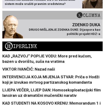
sistem može srušiti pravnim sredstvima?
KOLUMNA
ZDENKO DUKA
DRUGO MIŠLJENJE ZDENKA DUKE: Dijaspora kao
politički projekt HDZ-a
H
IPERLINK
KAD „RAZVOJ“ POPIJE VODU: More pred kućom,
bazen u dvorištu, suša na vratima
VIKTOR IVANČIĆ: Nazad naši
INTERVENCIJA KOJA MIJENJA STVAR: Priča o Hodži
koji je izvukao mrtvog partizanskog komandanta
LIJEPA VEČER, LIJEP DAN: Homoseksploatacijski film
lansiran uz dramatični mučenički narativ
KAD STUDENTI NA KOSOVO KRENU: Memorandum 1 i