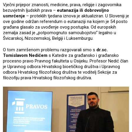
Vječni prijepor znanosti, medicine, prava, religije i zagovornika
bezuvjetnih ljudskih prava –
eutanazija ili dobrovoljno
usmrćenje
– proteklih tjedana iznova je aktualiziran. U Sloveniji je
ove godine održan referendum o eutanaziji na kojem je 54 posto
građana glasalo za uvođenje ovog postupka. Od europskih
zemalja zasad je „potpomognuto samoubojstvo“ legalno u
Švicarskoj, Nizozemskoj, Belgiji i Luksemburgu.
O tom zamršenom problemu razgovarali smo s
dr.sc.
Tomislavom Nedićem
s Katedre za građansko i građansko
procesno pravo Pravnog fakulteta u Osijeku. Profesor Nedić član
je Upravnog odbora Hrvatskog bioetičkog društva i Upravnog
odbora Hrvatskog filozofskog društva te voditelj Sekcije za
filozofiju prava Hrvatskog filozofskog društva.