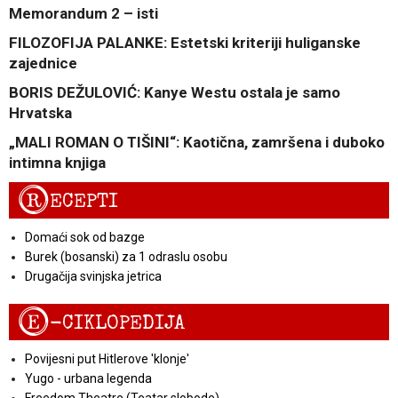
Memorandum 2 – isti
FILOZOFIJA PALANKE: Estetski kriteriji huliganske
zajednice
BORIS DEŽULOVIĆ: Kanye Westu ostala je samo
Hrvatska
„MALI ROMAN O TIŠINI“: Kaotična, zamršena i duboko
intimna knjiga
R
ECEPTI
Domaći sok od bazge
Burek (bosanski) za 1 odraslu osobu
Drugačija svinjska jetrica
E
-CIKLOPEDIJA
Povijesni put Hitlerove 'klonje'
Yugo - urbana legenda
Freedom Theatre (Teatar slobode)