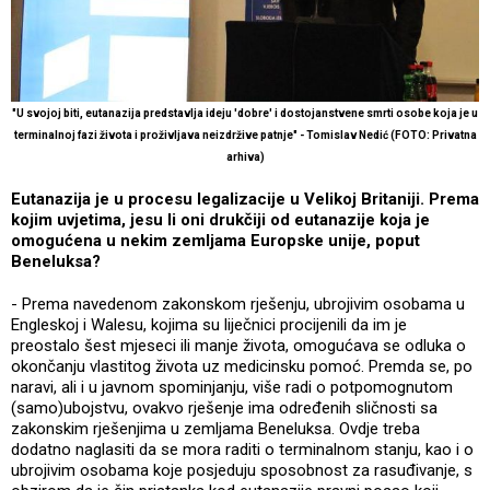
"U svojoj biti, eutanazija predstavlja ideju 'dobre' i dostojanstvene smrti osobe koja je u
terminalnoj fazi života i proživljava neizdržive patnje" - Tomislav Nedić (FOTO: Privatna
arhiva)
Eutanazija je u procesu legalizacije u Velikoj Britaniji. Prema
kojim uvjetima, jesu li oni drukčiji od eutanazije koja je
omogućena u nekim zemljama Europske unije, poput
Beneluksa?
- Prema navedenom zakonskom rješenju, ubrojivim osobama u
Engleskoj i Walesu, kojima su liječnici procijenili da im je
preostalo šest mjeseci ili manje života, omogućava se odluka o
okončanju vlastitog života uz medicinsku pomoć. Premda se, po
naravi, ali i u javnom spominjanju, više radi o potpomognutom
(samo)ubojstvu, ovakvo rješenje ima određenih sličnosti sa
zakonskim rješenjima u zemljama Beneluksa. Ovdje treba
dodatno naglasiti da se mora raditi o terminalnom stanju, kao i o
ubrojivim osobama koje posjeduju sposobnost za rasuđivanje, s