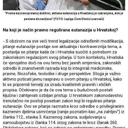
"Prema kaznenopravnoj doktrini, aktivna eutanazija u Hrvatskoj je zabranjena, dok je
pasivna dozvoljena" (FOTO: Lupiga.Com/Denis Lovrović)
Na koji je način pravno regulirana eutanazija u Hrvatskoj?
- S obzirom na sve veći trend legalizacije određenih modifikacija,
pitanje eutanazije postaje sve aktualnija i kontraverznija tema, a
postavlja se pitanje kada će i Hrvatska suočiti s potrebom za
zakonskom regulacijom ovog pitanja. U tom kontekstu, Hrvatska
će vjerojatno doći na ovu temu bez jasnih smjernica, zakonskih
odredbi ili znanstvenih razrada koji bi integrirali medicinske,
pravne, filozofske, teološke i druge perspektive. Stoga je važno
aktivno poticati javnu raspravu o ovom pitanju u Hrvatskoj, kako
bi se pripremili temelji za izradu kvalitetnih pravnih i etičkih
propisa. Očekivano je da će ova tema u budućnosti postati
ključna i zahtijevati ozbiljan pristup. U hrvatskom zakonodavstvu
trenutačno ne postoji poseban zakon koji bi regulirao pitanje
eutanazije. Ovo se pitanje razmatra kroz odredbe o privilegiranim
kaznenim djelima usmrćenja (ranije poznatim kao „na zahtjev“) iz
članka 112., stavka 3. Kaznenog zakona, sudjelovanja u
samoubojstvu iz članka 114. istog zakona te kroz članak 260.