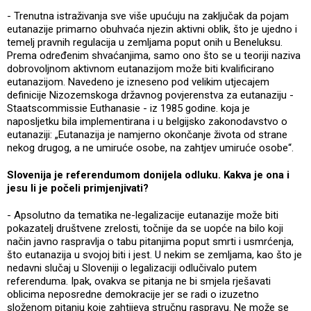
- Trenutna istraživanja sve više upućuju na zaključak da pojam
eutanazije primarno obuhvaća njezin aktivni oblik, što je ujedno i
temelj pravnih regulacija u zemljama poput onih u Beneluksu.
Prema određenim shvaćanjima, samo ono što se u teoriji naziva
dobrovoljnom aktivnom eutanazijom može biti kvalificirano
eutanazijom. Navedeno je izneseno pod velikim utjecajem
definicije Nizozemskoga državnog povjerenstva za eutanaziju -
Staatscommissie Euthanasie - iz 1985 godine. koja je
naposljetku bila implementirana i u belgijsko zakonodavstvo o
eutanaziji: „Eutanazija je namjerno okončanje života od strane
nekog drugog, a ne umiruće osobe, na zahtjev umiruće osobe“.
Slovenija je referendumom donijela odluku. Kakva je ona i
jesu li je počeli primjenjivati?
- Apsolutno da tematika ne-legalizacije eutanazije može biti
pokazatelj društvene zrelosti, točnije da se uopće na bilo koji
način javno raspravlja o tabu pitanjima poput smrti i usmrćenja,
što eutanazija u svojoj biti i jest. U nekim se zemljama, kao što je
nedavni slučaj u Sloveniji o legalizaciji odlučivalo putem
referenduma. Ipak, ovakva se pitanja ne bi smjela rješavati
oblicima neposredne demokracije jer se radi o izuzetno
složenom pitanju koje zahtijeva stručnu raspravu. Ne može se