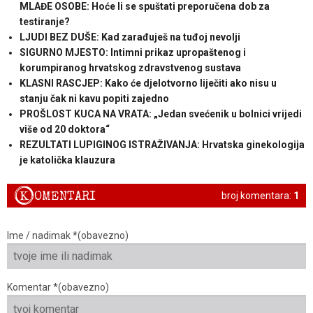
MLAĐE OSOBE: Hoće li se spuštati preporučena dob za
testiranje?
LJUDI BEZ DUŠE: Kad zarađuješ na tuđoj nevolji
SIGURNO MJESTO: Intimni prikaz upropaštenog i
korumpiranog hrvatskog zdravstvenog sustava
KLASNI RASCJEP: Kako će djelotvorno liječiti ako nisu u
stanju čak ni kavu popiti zajedno
PROŠLOST KUCA NA VRATA: „Jedan svećenik u bolnici vrijedi
više od 20 doktora“
REZULTATI LUPIGINOG ISTRAŽIVANJA: Hrvatska ginekologija
je katolička klauzura
K
OMENTARI
broj komentara:
1
Ime / nadimak *(obavezno)
Komentar *(obavezno)