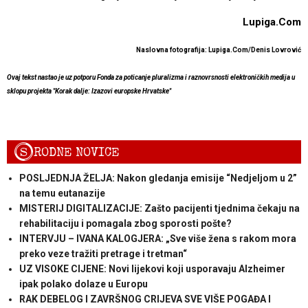
Lupiga.Com
Naslovna fotografija: Lupiga.Com/Denis Lovrović
Ovaj tekst nastao je uz potporu Fonda za poticanje pluralizma i raznovrsnosti elektroničkih medija u
sklopu projekta "Korak dalje: Izazovi europske Hrvatske"
S
RODNE NOVICE
POSLJEDNJA ŽELJA: Nakon gledanja emisije “Nedjeljom u 2”
na temu eutanazije
MISTERIJ DIGITALIZACIJE: Zašto pacijenti tjednima čekaju na
rehabilitaciju i pomagala zbog sporosti pošte?
INTERVJU – IVANA KALOGJERA: „Sve više žena s rakom mora
preko veze tražiti pretrage i tretman“
UZ VISOKE CIJENE: Novi lijekovi koji usporavaju Alzheimer
ipak polako dolaze u Europu
RAK DEBELOG I ZAVRŠNOG CRIJEVA SVE VIŠE POGAĐA I