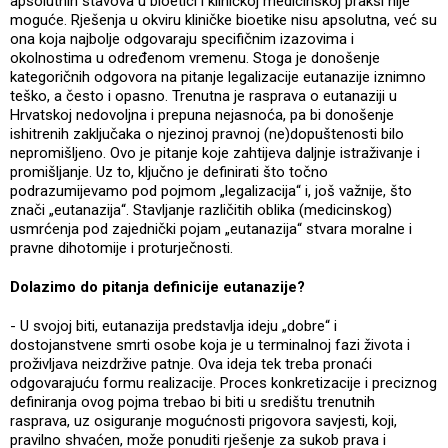
apsolutnih stavova u bioetici i kliničkoj medicinskoj praksi nije
moguće. Rješenja u okviru kliničke bioetike nisu apsolutna, već su
ona koja najbolje odgovaraju specifičnim izazovima i
okolnostima u određenom vremenu. Stoga je donošenje
kategoričnih odgovora na pitanje legalizacije eutanazije iznimno
teško, a često i opasno. Trenutna je rasprava o eutanaziji u
Hrvatskoj nedovoljna i prepuna nejasnoća, pa bi donošenje
ishitrenih zaključaka o njezinoj pravnoj (ne)dopuštenosti bilo
nepromišljeno. Ovo je pitanje koje zahtijeva daljnje istraživanje i
promišljanje. Uz to, ključno je definirati što točno
podrazumijevamo pod pojmom „legalizacija“ i, još važnije, što
znači „eutanazija“. Stavljanje različitih oblika (medicinskog)
usmrćenja pod zajednički pojam „eutanazija“ stvara moralne i
pravne dihotomije i proturječnosti.
Dolazimo do pitanja definicije eutanazije?
- U svojoj biti, eutanazija predstavlja ideju „dobre“ i
dostojanstvene smrti osobe koja je u terminalnoj fazi života i
proživljava neizdržive patnje. Ova ideja tek treba pronaći
odgovarajuću formu realizacije. Proces konkretizacije i preciznog
definiranja ovog pojma trebao bi biti u središtu trenutnih
rasprava, uz osiguranje mogućnosti prigovora savjesti, koji,
pravilno shvaćen, može ponuditi rješenje za sukob prava i