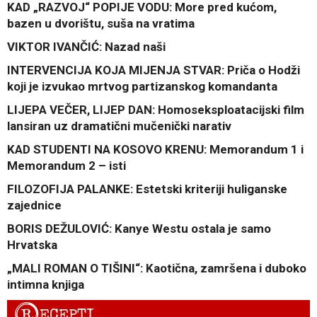
KAD „RAZVOJ“ POPIJE VODU: More pred kućom,
bazen u dvorištu, suša na vratima
VIKTOR IVANČIĆ: Nazad naši
INTERVENCIJA KOJA MIJENJA STVAR: Priča o Hodži
koji je izvukao mrtvog partizanskog komandanta
LIJEPA VEČER, LIJEP DAN: Homoseksploatacijski film
lansiran uz dramatični mučenički narativ
KAD STUDENTI NA KOSOVO KRENU: Memorandum 1 i
Memorandum 2 – isti
FILOZOFIJA PALANKE: Estetski kriteriji huliganske
zajednice
BORIS DEŽULOVIĆ: Kanye Westu ostala je samo
Hrvatska
„MALI ROMAN O TIŠINI“: Kaotična, zamršena i duboko
intimna knjiga
R
ECEPTI