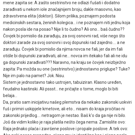
mene zapita se: A zašto sestrinstvo ne odlazi fušati i dodatno
zarađivati u nekom iole značajnijem broju, dakle masovno, kao
zdravstvena elita (doktori). Silom prilika, poznajem podosta
medicinskih sestara, ženinih kolegica... i ne poznajem niti jednu koja
nakon posla ide na posao? Nije li to čudno? Ali ono... baš čudno??
Čovjek bi pomislio da zarađuju, za svoj osnovni rad, više nego što
doktori zarade za svoj osnovni i svoj dopunski rad zajedno.... a ne
zarađuju. Čovjek bi pomislio da njima novca ne fali, jer da im fali
otišle bi dopunski zarađivati, ali ne... novca im itekako fali ali ne idu
ga dopunski zarađivati??? Naravno, na kraju se čovjek neizbježno
zapita: Pa možda su one (sestrinstvo) jednostavno priglupe? Tuke?
Nije im palo na pamet? Jok. Nisu.
Sistem je jednostavno tako ustrojen, tabuiziran. Klasno uređen,
feudalno kastinski. Ali pssst... ne pričajte o tome, moglo bi biti
belaja...
Da, pratio sam inicijativu našeg plemstva da nekako zakonski uokviri
fuš i primiri uskipjele kmetove, ali eto... nisam do kraja pročitao ni
zakonski prijedlog.... netragom je nestao. Baš k'o da ga nije ni bilo.
Još da vidim koliko je raja platila nešto čega nema. Zamislite ovo:
Raja jednako plaća i završene poslove i propale poslove. A tek ovo: