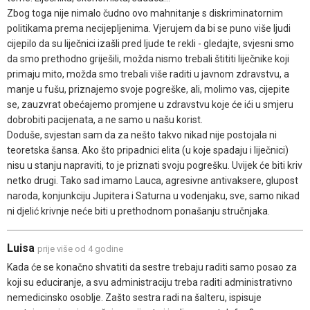
Zbog toga nije nimalo čudno ovo mahnitanje s diskriminatornim
politikama prema necijepljenima. Vjerujem da bi se puno više ljudi
cijepilo da su liječnici izašli pred ljude te rekli - gledajte, svjesni smo
da smo prethodno griješili, možda nismo trebali štititi liječnike koji
primaju mito, možda smo trebali više raditi u javnom zdravstvu, a
manje u fušu, priznajemo svoje pogreške, ali, molimo vas, cijepite
se, zauzvrat obećajemo promjene u zdravstvu koje će ići u smjeru
dobrobiti pacijenata, a ne samo u našu korist.
Doduše, svjestan sam da za nešto takvo nikad nije postojala ni
teoretska šansa. Ako što pripadnici elita (u koje spadaju i liječnici)
nisu u stanju napraviti, to je priznati svoju pogrešku. Uvijek će biti kriv
netko drugi. Tako sad imamo Lauca, agresivne antivaksere, glupost
naroda, konjunkciju Jupitera i Saturna u vodenjaku, sve, samo nikad
ni djelić krivnje neće biti u prethodnom ponašanju stručnjaka.
Luisa
prije više od 4 godine
Kada će se konačno shvatiti da sestre trebaju raditi samo posao za
koji su educiranje, a svu administraciju treba raditi administrativno
nemedicinsko osoblje. Zašto sestra radi na šalteru, ispisuje