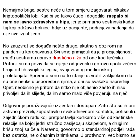
Nemajmo brige, sestre neće u tom smjeru zagovarati nikakav
kriptopolitički lobi. Kad bi se takvo čudo i dogodilo,
raspalo bi
nam se javno zdravstvo u hipu
, jer je primarno sestrinski kadar
taj koji održava bolnice, bdije uz pacijente, podgrijava nadanja da
nije sve izgubljeno.
No zauzvrat se događa nešto drugo, akutno s obzirom na
pandemiju koronavirusa. Svi smo primijetili da je procijepljenost
među sestrama upravo
drastično niža
od one kod liječnika.
Potonji su na poziv da se cijepe odgovorili u gotovo upola većem
broju od tih svojih kolegica, svojevrsnog medicinskog
proletarijata. Spremno smo na to stanje uzvratili zaključkom da
su one neuke u usporedbi s njima, a oni su svakako napredniji.
Opet, neobično je pritom da nitko nije objasnio zašto ih nisu
privoljeli da ih slijede, da im samo malo više povjeruju na riječ.
Odgovor je poražavajuće izvjestan i dostupan. Zato što su ih oni
aktivno prezreli, zapostavili u svakodnevnom kontaktu, potisnuli u
zajedničkom radu koji pretpostavlja kudikamo više od kastinske
relacije na kojoj jedni stručno zasijecaju skalpelom, a drugi im
brišu znoj sa čela. Naravno, govorimo o standardnoj podjeli rada
bez ostatka, ne o časnim iznimkama. U protivnom, već bismo se