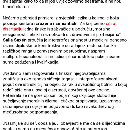
svi zapitali kako to da ih još uvijek zovemo sestrama, a ne npr.
tehničarkama.
Nećemo pobrajati primjere iz svjetskih jezika u kojima je bolja
pozicija sestara
izražena i semantički
. Za kraj ćemo
citirati
disertaciju
jedne finske istraživačice u području „moralne
nesigurnosti i etičkih raznolikosti u zdravstvenim profesijama“.
Salla Saxén
proučila je interprofesionalnost u medicini, odnosno
razinu dijaloške te konstruktivne suradnje između sudionika
različitog ranga u zdravstvenim postupcima, naspram
multiprofesionalnosti ili multidisciplinarnosti kao puke linearne
sume zaduženja i kvalifikacija.
„Nedavno sam razgovarala s finskim njegovateljicama,
znatiželjna oko njihova viđenja toga je li interprofesionalnost
poput ove istinski cilj na odjelu za rak u sveučilišnoj bolnici u kojoj
rade“, piše ona u svojoj disertaciji, dovršenoj ove godine.
Referirala se na gore opisani pojam koji uključuje slobodnije
sučeljavanje moralnih dilema i etičkog propitivanja, uzajamnog
razumijevanja i dijeljene odgovornosti, kao i svakodnevnog
međusobnog potpomaganja.
„Nasmijale su se“, dodala je, „i obavijestile me da se s liječnicima
sastaju samo na mjesečnoj osnovi. A što je pritom još