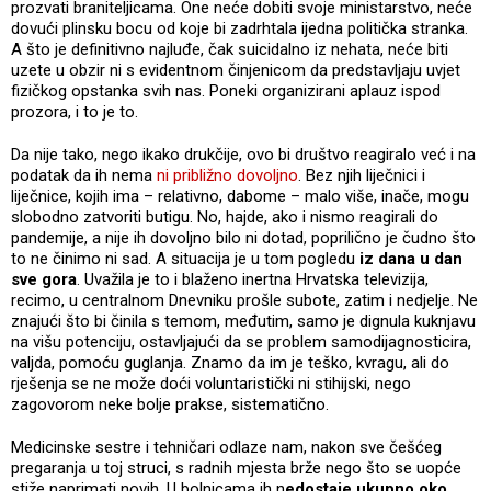
prozvati braniteljicama. One neće dobiti svoje ministarstvo, neće
dovući plinsku bocu od koje bi zadrhtala ijedna politička stranka.
A što je definitivno najluđe, čak suicidalno iz nehata, neće biti
uzete u obzir ni s evidentnom činjenicom da predstavljaju uvjet
fizičkog opstanka svih nas. Poneki organizirani aplauz ispod
prozora, i to je to.
Da nije tako, nego ikako drukčije, ovo bi društvo reagiralo već i na
podatak da ih nema
ni približno dovoljno
. Bez njih liječnici i
liječnice, kojih ima – relativno, dabome – malo više, inače, mogu
slobodno zatvoriti butigu. No, hajde, ako i nismo reagirali do
pandemije, a nije ih dovoljno bilo ni dotad, poprilično je čudno što
to ne činimo ni sad. A situacija je u tom pogledu
iz dana u dan
sve gora
. Uvažila je to i blaženo inertna Hrvatska televizija,
recimo, u centralnom Dnevniku prošle subote, zatim i nedjelje. Ne
znajući što bi činila s temom, međutim, samo je dignula kuknjavu
na višu potenciju, ostavljajući da se problem samodijagnosticira,
valjda, pomoću guglanja. Znamo da im je teško, kvragu, ali do
rješenja se ne može doći voluntaristički ni stihijski, nego
zagovorom neke bolje prakse, sistematično.
Medicinske sestre i tehničari odlaze nam, nakon sve češćeg
pregaranja u toj struci, s radnih mjesta brže nego što se uopće
stiže naprimati novih. U bolnicama ih n
edostaje ukupno oko