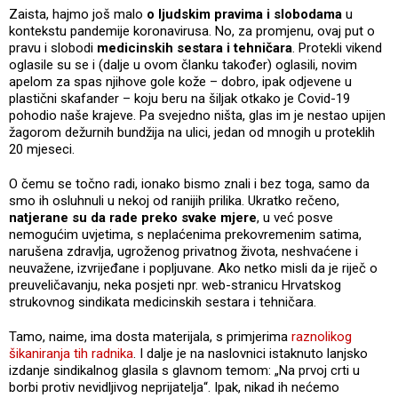
Zaista, hajmo još malo
o ljudskim pravima i slobodama
u
kontekstu pandemije koronavirusa. No, za promjenu, ovaj put o
pravu i slobodi
medicinskih sestara i tehničara
. Protekli vikend
oglasile su se i (dalje u ovom članku također) oglasili, novim
apelom za spas njihove gole kože – dobro, ipak odjevene u
plastični skafander – koju beru na šiljak otkako je Covid-19
pohodio naše krajeve. Pa svejedno ništa, glas im je nestao upijen
žagorom dežurnih bundžija na ulici, jedan od mnogih u proteklih
20 mjeseci.
O čemu se točno radi, ionako bismo znali i bez toga, samo da
smo ih osluhnuli u nekoj od ranijih prilika. Ukratko rečeno,
natjerane su da rade preko svake mjere
, u već posve
nemogućim uvjetima, s neplaćenima prekovremenim satima,
narušena zdravlja, ugroženog privatnog života, neshvaćene i
neuvažene, izvrijeđane i popljuvane. Ako netko misli da je riječ o
preuveličavanju, neka posjeti npr. web-stranicu Hrvatskog
strukovnog sindikata medicinskih sestara i tehničara.
Tamo, naime, ima dosta materijala, s primjerima
raznolikog
šikaniranja tih radnika
. I dalje je na naslovnici istaknuto lanjsko
izdanje sindikalnog glasila s glavnom temom: „Na prvoj crti u
borbi protiv nevidljivog neprijatelja“. Ipak, nikad ih nećemo