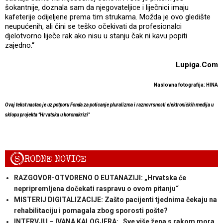
šokantnije, doznala sam da njegovateljice i liječnici imaju
kafeterije odijeljene prema tim strukama. Možda je ovo gledište
neupućenih, ali čini se teško očekivati da profesionalci
djelotvorno liječe rak ako nisu u stanju čak ni kavu popiti
zajedno.“
Lupiga.Com
Naslovna fotografija: HINA
Ovaj tekst nastao je uz potporu Fonda za poticanje pluralizma i raznovrsnosti elektroničkih medija u
sklopu projekta "Hrvatska u koronakrizi"
S
RODNE NOVICE
RAZGOVOR-OTVORENO O EUTANAZIJI: „Hrvatska će
nepripremljena dočekati raspravu o ovom pitanju“
MISTERIJ DIGITALIZACIJE: Zašto pacijenti tjednima čekaju na
rehabilitaciju i pomagala zbog sporosti pošte?
INTERVJU – IVANA KALOGJERA: „Sve više žena s rakom mora