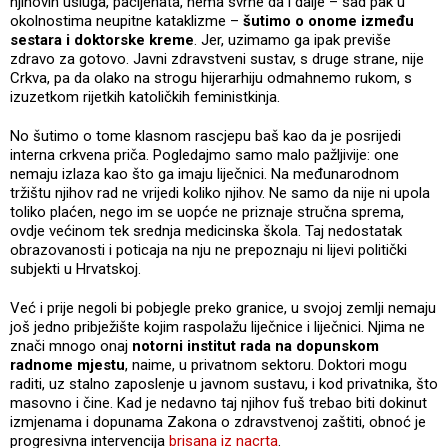
njihovih usluga, pacijenata, nema svrhe da i dalje – sad pak u
okolnostima neupitne kataklizme –
šutimo o onome između
sestara i doktorske kreme
. Jer, uzimamo ga ipak previše
zdravo za gotovo. Javni zdravstveni sustav, s druge strane, nije
Crkva, pa da olako na strogu hijerarhiju odmahnemo rukom, s
izuzetkom rijetkih katoličkih feministkinja.
No šutimo o tome klasnom rascjepu baš kao da je posrijedi
interna crkvena priča. Pogledajmo samo malo pažljivije: one
nemaju izlaza kao što ga imaju liječnici. Na međunarodnom
tržištu njihov rad ne vrijedi koliko njihov. Ne samo da nije ni upola
toliko plaćen, nego im se uopće ne priznaje stručna sprema,
ovdje većinom tek srednja medicinska škola. Taj nedostatak
obrazovanosti i poticaja na nju ne prepoznaju ni lijevi politički
subjekti u Hrvatskoj.
Već i prije negoli bi pobjegle preko granice, u svojoj zemlji nemaju
još jedno pribježište kojim raspolažu liječnice i liječnici. Njima ne
znači mnogo onaj
notorni institut rada na dopunskom
radnome mjestu
, naime, u privatnom sektoru. Doktori mogu
raditi, uz stalno zaposlenje u javnom sustavu, i kod privatnika, što
masovno i čine. Kad je nedavno taj njihov fuš trebao biti dokinut
izmjenama i dopunama Zakona o zdravstvenoj zaštiti, obnoć je
progresivna intervencija
brisana iz nacrta
.