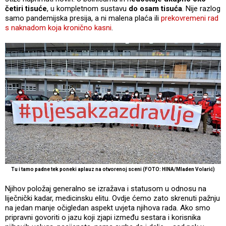
četiri tisuće
, u kompletnom sustavu
do osam tisuća
. Nije razlog
samo pandemijska presija, a ni malena plaća ili
prekovremeni rad
s naknadom koja kronično kasni
.
Tu i tamo padne tek poneki aplauz na otvorenoj sceni (FOTO: HINA/Mladen Volarić)
Njihov položaj generalno se izražava i statusom u odnosu na
liječnički kadar, medicinsku elitu. Ovdje ćemo zato skrenuti pažnju
na jedan manje očigledan aspekt uvjeta njihova rada. Ako smo
pripravni govoriti o jazu koji zjapi između sestara i korisnika