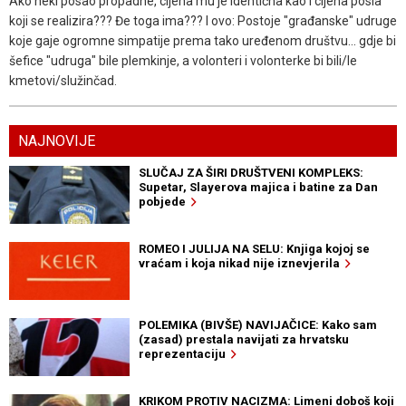
Ako neki posao propadne, cijena mu je identična kao i cijena posla
koji se realizira??? Đe toga ima??? I ovo: Postoje "građanske" udruge
koje gaje ogromne simpatije prema tako uređenom društvu... gdje bi
šefice "udruga" bile plemkinje, a volonteri i volonterke bi bili/le
kmetovi/služinčad.
NAJNOVIJE
SLUČAJ ZA ŠIRI DRUŠTVENI KOMPLEKS:
Supetar, Slayerova majica i batine za Dan
pobjede
ROMEO I JULIJA NA SELU: Knjiga kojoj se
vraćam i koja nikad nije iznevjerila
POLEMIKA (BIVŠE) NAVIJAČICE: Kako sam
(zasad) prestala navijati za hrvatsku
reprezentaciju
KRIKOM PROTIV NACIZMA: Limeni doboš koji