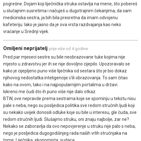
pogrešne. Dojam koji liječnička struka ostavlja na mene, što pobereš
u slučajnim susretima i načuješ u dugotrajnim čekanjima, da sam
medicinska sestra, ja bih bila presretna da imam odvojenu
kafeteriju. Iako je jasno da je ova vrsta razdvajanja kao neko
vraćanje u Srednji vijek.
Omiljeni neprijatelj
prije više od 4 godine
Pred par mjeseci sestre su bile neobrazovane tuke kojima nije
mjesto u zdravstvu jer ih se nije dovoljno cijepilo. Upozoravalo se
kako je cijepljeno puno više liječnika od sestara što je bio dokaz
njihovog nedostatka inteligencije i/ili obrazovanja. To sam čitao
kako na ovom, tako i na najpopularnijim portalima u državi.
Iskreno me čudi što ih puno više nije dalo otkaz.
BTW, ove nepravde prema sestrama koje se spominju u tekstu nisu
pale s neba, nego su posljedica politika sve redom stručnih ljudi koji
su nekako uvijek donosili odluke koje su bile u interesu, gle čuda, sve
redom stručnih ljudi. Slušajmo struku, oni znaju najbolje, zar ne?
Nekako se zaboravlja da ovo nepovjerenje u struku nije palo s neba,
nego je posljedica dugogodišnjeg rada naših vrlih stručnjaka na
tome. Liječnika, ekonomista, sudaca...