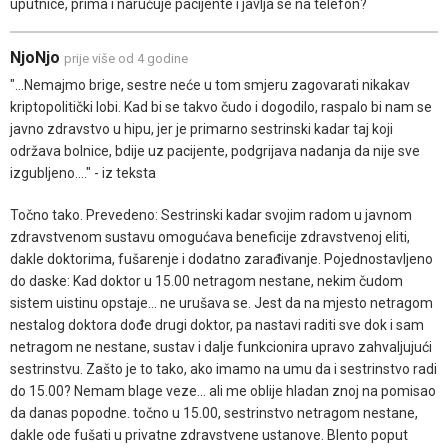
uputnice, prima i naručuje pacijente i javlja se na telefon?
NjoNjo
prije više od 4 godine
"...Nemajmo brige, sestre neće u tom smjeru zagovarati nikakav
kriptopolitički lobi. Kad bi se takvo čudo i dogodilo, raspalo bi nam se
javno zdravstvo u hipu, jer je primarno sestrinski kadar taj koji
održava bolnice, bdije uz pacijente, podgrijava nadanja da nije sve
izgubljeno...." - iz teksta
Točno tako. Prevedeno: Sestrinski kadar svojim radom u javnom
zdravstvenom sustavu omogućava beneficije zdravstvenoj eliti,
dakle doktorima, fušarenje i dodatno zarađivanje. Pojednostavljeno
do daske: Kad doktor u 15.00 netragom nestane, nekim čudom
sistem uistinu opstaje... ne urušava se. Jest da na mjesto netragom
nestalog doktora dođe drugi doktor, pa nastavi raditi sve dok i sam
netragom ne nestane, sustav i dalje funkcionira upravo zahvaljujući
sestrinstvu. Zašto je to tako, ako imamo na umu da i sestrinstvo radi
do 15.00? Nemam blage veze... ali me oblije hladan znoj na pomisao
da danas popodne. točno u 15.00, sestrinstvo netragom nestane,
dakle ode fušati u privatne zdravstvene ustanove. Blento poput