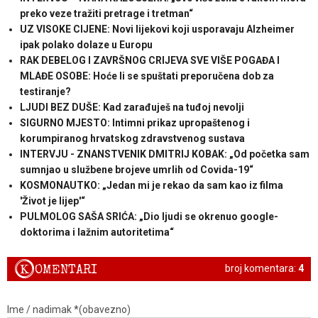
preko veze tražiti pretrage i tretman“
UZ VISOKE CIJENE: Novi lijekovi koji usporavaju Alzheimer
ipak polako dolaze u Europu
RAK DEBELOG I ZAVRŠNOG CRIJEVA SVE VIŠE POGAĐA I
MLAĐE OSOBE: Hoće li se spuštati preporučena dob za
testiranje?
LJUDI BEZ DUŠE: Kad zarađuješ na tuđoj nevolji
SIGURNO MJESTO: Intimni prikaz upropaštenog i
korumpiranog hrvatskog zdravstvenog sustava
INTERVJU - ZNANSTVENIK DMITRIJ KOBAK: „Od početka sam
sumnjao u službene brojeve umrlih od Covida-19“
KOSMONAUTKO: „Jedan mi je rekao da sam kao iz filma
'Život je lijep'“
PULMOLOG SAŠA SRIĆA: „Dio ljudi se okrenuo google-
doktorima i lažnim autoritetima“
K
OMENTARI
broj komentara:
4
Ime / nadimak *(obavezno)