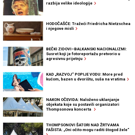
razbija velike ideologije
HODOČAŠĆE: Tražeći Friedricha Nietzschea
i njegove misli
BEČKI ZIDOVI–BALKANSKI NACIONALIZMI:
Susret koji je fotoreportažu pretvorio u
agresivnu prijetnju
KAD „RAZVOJ“ POPIJE VODU: More pred
kućom, bazen u dvorištu, suša na vratima
NAKON OČEVIDA: Naloženo uklanjanje
objekata koje su postavili organizatori
Thompsonova koncerta
THOMPSONOVI ŠATORI NAD ŽRTVAMA
FAŠISTA: „Oni očito mogu raditi štogod žele“