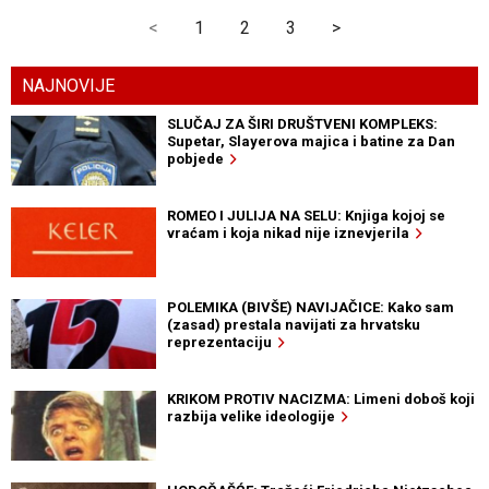
<
1
2
3
>
NAJNOVIJE
SLUČAJ ZA ŠIRI DRUŠTVENI KOMPLEKS:
Supetar, Slayerova majica i batine za Dan
pobjede
ROMEO I JULIJA NA SELU: Knjiga kojoj se
vraćam i koja nikad nije iznevjerila
POLEMIKA (BIVŠE) NAVIJAČICE: Kako sam
(zasad) prestala navijati za hrvatsku
reprezentaciju
KRIKOM PROTIV NACIZMA: Limeni doboš koji
razbija velike ideologije