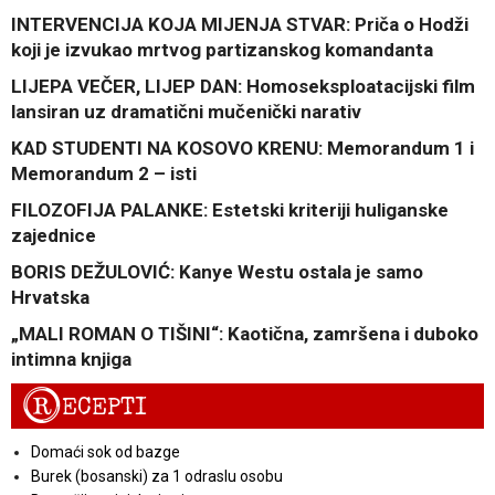
INTERVENCIJA KOJA MIJENJA STVAR: Priča o Hodži
koji je izvukao mrtvog partizanskog komandanta
LIJEPA VEČER, LIJEP DAN: Homoseksploatacijski film
lansiran uz dramatični mučenički narativ
KAD STUDENTI NA KOSOVO KRENU: Memorandum 1 i
Memorandum 2 – isti
FILOZOFIJA PALANKE: Estetski kriteriji huliganske
zajednice
BORIS DEŽULOVIĆ: Kanye Westu ostala je samo
Hrvatska
„MALI ROMAN O TIŠINI“: Kaotična, zamršena i duboko
intimna knjiga
R
ECEPTI
Domaći sok od bazge
Burek (bosanski) za 1 odraslu osobu