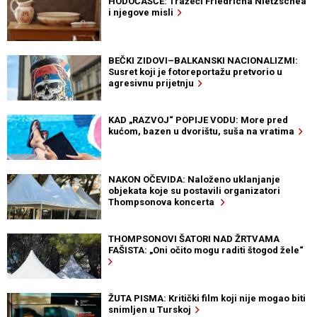
HODOČAŠĆE: Tražeći Friedricha Nietzschea
i njegove misli
BEČKI ZIDOVI–BALKANSKI NACIONALIZMI:
Susret koji je fotoreportažu pretvorio u
agresivnu prijetnju
KAD „RAZVOJ“ POPIJE VODU: More pred
kućom, bazen u dvorištu, suša na vratima
NAKON OČEVIDA: Naloženo uklanjanje
objekata koje su postavili organizatori
Thompsonova koncerta
THOMPSONOVI ŠATORI NAD ŽRTVAMA
FAŠISTA: „Oni očito mogu raditi štogod žele“
ŽUTA PISMA: Kritički film koji nije mogao biti
snimljen u Turskoj