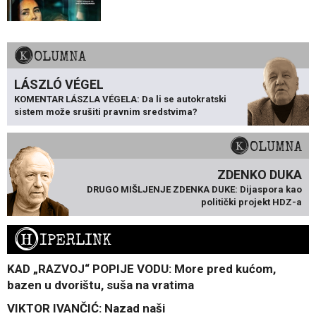
KOLUMNA
LÁSZLÓ VÉGEL
KOMENTAR LÁSZLA VÉGELA: Da li se autokratski
sistem može srušiti pravnim sredstvima?
KOLUMNA
ZDENKO DUKA
DRUGO MIŠLJENJE ZDENKA DUKE: Dijaspora kao
politički projekt HDZ-a
H
IPERLINK
KAD „RAZVOJ“ POPIJE VODU: More pred kućom,
bazen u dvorištu, suša na vratima
VIKTOR IVANČIĆ: Nazad naši