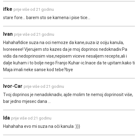
ifke
prije više od 21 godinu
stare fore... barem sto se kamena i pise tice...
Ivan
prije više od 21 godinu
Hahaha!Idice suza na oci nemoze da kane,suza iz ociju kanula,
Ivoreeeee! Vjerujem sto kazes da je moj doprinos nedoknadiv.Pa
vidis da nedoprinosim vise,nepisem viceve nesaljem recepte,ali i
dalje kuham i to bolje nego Franjo Kuhar-ic.Inace da te upitam:kako ti
Maja imali neke sanse kod tebe?bye
Ivor-Car
prije više od 21 godinu
Tvoj doprinos je nenadoknadiv, ajde molim te nemoj doprinosit više,
bar jedno mjesec dana ...
Ida
prije više od 21 godinu
Hahahaha evo mi suza na oči kanula :)))