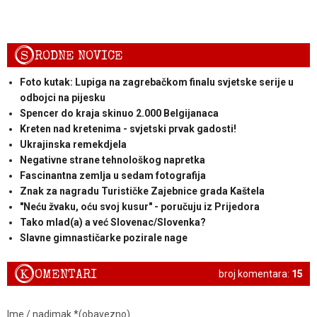
S
RODNE NOVICE
Foto kutak: Lupiga na zagrebačkom finalu svjetske serije u
odbojci na pijesku
Spencer do kraja skinuo 2.000 Belgijanaca
Kreten nad kretenima - svjetski prvak gadosti!
Ukrajinska remekdjela
Negativne strane tehnološkog napretka
Fascinantna zemlja u sedam fotografija
Znak za nagradu Turističke Zajebnice grada Kaštela
"Neću žvaku, oću svoj kusur" - poručuju iz Prijedora
Tako mlad(a) a već Slovenac/Slovenka?
Slavne gimnastičarke pozirale nage
K
OMENTARI
broj komentara:
15
Ime / nadimak *(obavezno)