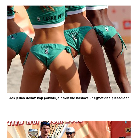
Još jedan dokaz koji potvrđuje novinske naslove - "egzotične plesačice"