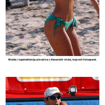
Možda i najatraktivnija plesačica s Kanarskih otoka, koja voli fotoaparat.