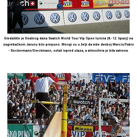
Gledalište je finalnog dana Swatch World Tour Vip Open turnira (8.-12. lipanj) na
zagrebačkom Jarunu bilo prepuno. Mnogi su u želji da vide dvoboj Marcio/Fabio
- Reckermann/Dieckmann, ostali ispred ulaza, a atmosfera je bila vatrena.