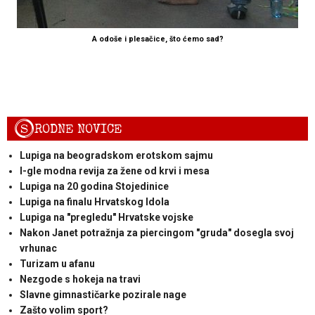
A odoše i plesačice, što ćemo sad?
S
RODNE NOVICE
Lupiga na beogradskom erotskom sajmu
I-gle modna revija za žene od krvi i mesa
Lupiga na 20 godina Stojedinice
Lupiga na finalu Hrvatskog Idola
Lupiga na "pregledu" Hrvatske vojske
Nakon Janet potražnja za piercingom "gruda" dosegla svoj
vrhunac
Turizam u afanu
Nezgode s hokeja na travi
Slavne gimnastičarke pozirale nage
Zašto volim sport?