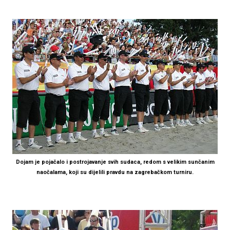
Dojam je pojačalo i postrojavanje svih sudaca, redom s velikim sunčanim
naočalama, koji su dijelili pravdu na zagrebačkom turniru.