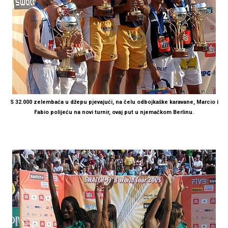
S 32.000 zelembaća u džepu pjevajući, na čelu odbojkaške karavane, Marcio i
Fabio polijeću na novi turnir, ovaj put u njemačkom Berlinu.