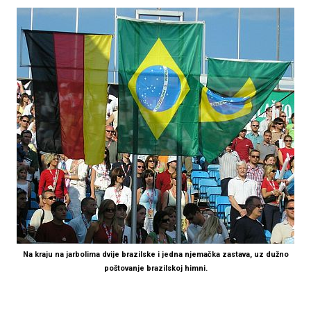
Na kraju na jarbolima dvije brazilske i jedna njemačka zastava, uz dužno
poštovanje brazilskoj himni.