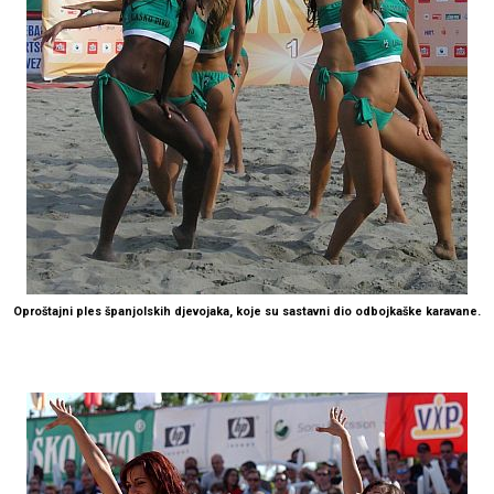
Oproštajni ples španjolskih djevojaka, koje su sastavni dio odbojkaške karavane.