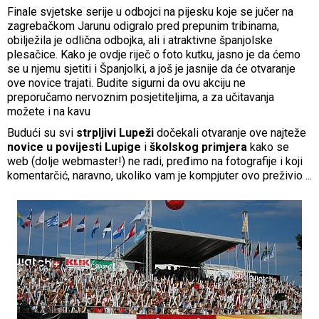
Finale svjetske serije u odbojci na pijesku koje se jučer na
zagrebačkom Jarunu odigralo pred prepunim tribinama,
obilježila je odlična odbojka, ali i atraktivne španjolske
plesačice. Kako je ovdje riječ o foto kutku, jasno je da ćemo
se u njemu sjetiti i Španjolki, a još je jasnije da će otvaranje
ove novice trajati. Budite sigurni da ovu akciju ne
preporučamo nervoznim posjetiteljima, a za učitavanja
možete i na kavu
Budući su svi
strpljivi Lupeži
dočekali otvaranje ove najteže
novice u povijesti Lupige
i
školskog primjera
kako se
web (dolje webmaster!) ne radi, pređimo na fotografije i koji
komentarčić, naravno, ukoliko vam je kompjuter ovo preživio ...