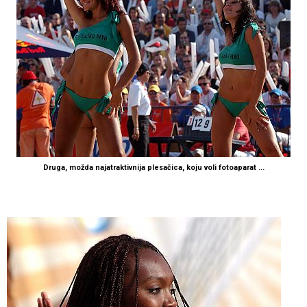
Druga, možda najatraktivnija plesačica, koju voli fotoaparat ...