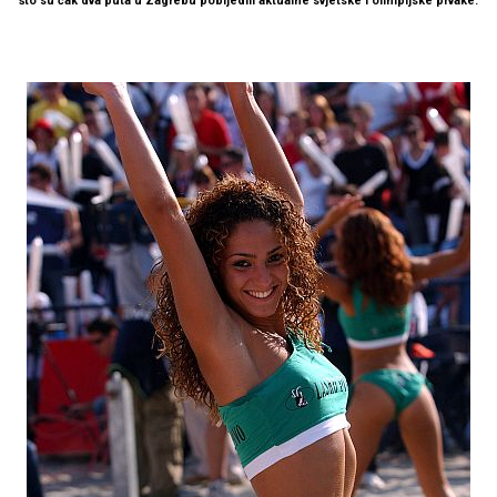
što su čak dva puta u Zagrebu pobijedili aktualne svjetske i olimpijske prvake.