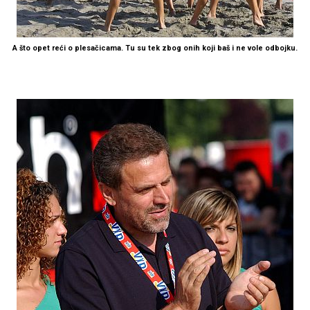
A što opet reći o plesačicama. Tu su tek zbog onih koji baš i ne vole odbojku.