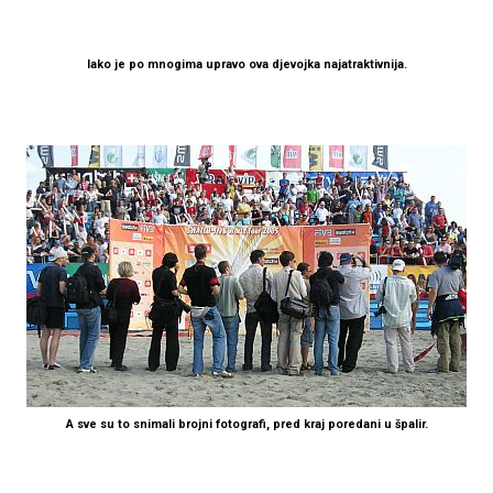
Iako je po mnogima upravo ova djevojka najatraktivnija.
A sve su to snimali brojni fotografi, pred kraj poredani u špalir.