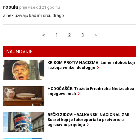
rosula
prije više od 21 godinu
a nek uživaju kad im srcu drago..
<
1
2
3
>
NAJNOVIJE
KRIKOM PROTIV NACIZMA: Limeni doboš koji
razbija velike ideologije
HODOČAŠĆE: Tražeći Friedricha Nietzschea
i njegove misli
BEČKI ZIDOVI–BALKANSKI NACIONALIZMI:
Susret koji je fotoreportažu pretvorio u
agresivnu prijetnju