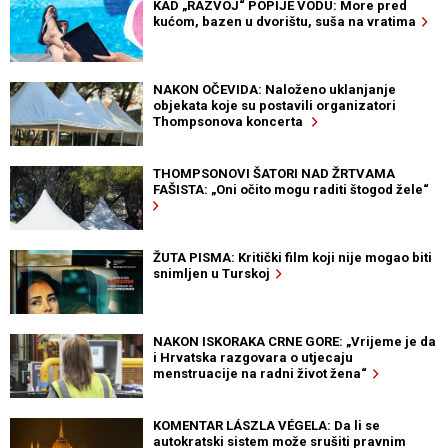
KAD „RAZVOJ“ POPIJE VODU: More pred
kućom, bazen u dvorištu, suša na vratima
NAKON OČEVIDA: Naloženo uklanjanje
objekata koje su postavili organizatori
Thompsonova koncerta
THOMPSONOVI ŠATORI NAD ŽRTVAMA
FAŠISTA: „Oni očito mogu raditi štogod žele“
ŽUTA PISMA: Kritički film koji nije mogao biti
snimljen u Turskoj
NAKON ISKORAKA CRNE GORE: „Vrijeme je da
i Hrvatska razgovara o utjecaju
menstruacije na radni život žena“
KOMENTAR LÁSZLA VÉGELA: Da li se
autokratski sistem može srušiti pravnim