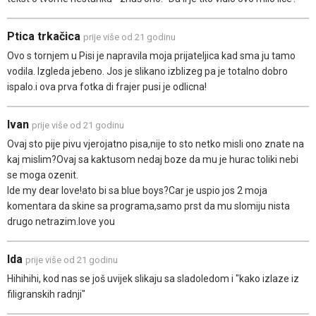
Ptica trkačica
prije više od 21 godinu
Ovo s tornjem u Pisi je napravila moja prijateljica kad sma ju tamo
vodila. Izgleda jebeno. Jos je slikano izblizeg pa je totalno dobro
ispalo.i ova prva fotka di frajer pusi je odlicna!
Ivan
prije više od 21 godinu
Ovaj sto pije pivu vjerojatno pisa,nije to sto netko misli ono znate na
kaj mislim?Ovaj sa kaktusom nedaj boze da mu je hurac toliki nebi
se moga ozenit.
Ide my dear love!ato bi sa blue boys?Car je uspio jos 2 moja
komentara da skine sa programa,samo prst da mu slomiju nista
drugo netrazim.love you
Ida
prije više od 21 godinu
Hihihihi, kod nas se još uvijek slikaju sa sladoledom i "kako izlaze iz
filigranskih radnji"