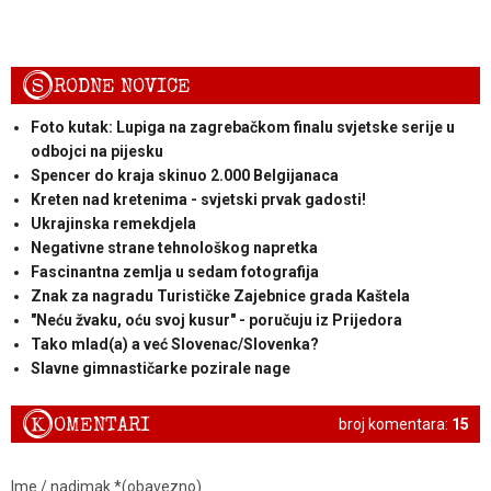
S
RODNE NOVICE
Foto kutak: Lupiga na zagrebačkom finalu svjetske serije u
odbojci na pijesku
Spencer do kraja skinuo 2.000 Belgijanaca
Kreten nad kretenima - svjetski prvak gadosti!
Ukrajinska remekdjela
Negativne strane tehnološkog napretka
Fascinantna zemlja u sedam fotografija
Znak za nagradu Turističke Zajebnice grada Kaštela
"Neću žvaku, oću svoj kusur" - poručuju iz Prijedora
Tako mlad(a) a već Slovenac/Slovenka?
Slavne gimnastičarke pozirale nage
K
OMENTARI
broj komentara:
15
Ime / nadimak *(obavezno)