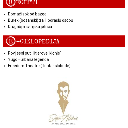
R
ECEPTI
Domaći sok od bazge
Burek (bosanski) za 1 odraslu osobu
Drugačija svinjska jetrica
E
-CIKLOPEDIJA
Povijesni put Hitlerove 'klonje'
Yugo - urbana legenda
Freedom Theatre (Teatar slobode)