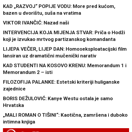
KAD „RAZVOJ“ POPIJE VODU: More pred kućom,
bazen u dvorištu, suša na vratima
VIKTOR IVANČIĆ: Nazad naši
INTERVENCIJA KOJA MIJENJA STVAR: Priča o Hodži
koji je izvukao mrtvog partizanskog komandanta
LIJEPA VEČER, LIJEP DAN: Homoseksploatacijski film
lansiran uz dramatični mučenički narativ
KAD STUDENTI NA KOSOVO KRENU: Memorandum 1 i
Memorandum 2 – isti
FILOZOFIJA PALANKE: Estetski kriteriji huliganske
zajednice
BORIS DEŽULOVIĆ: Kanye Westu ostala je samo
Hrvatska
„MALI ROMAN O TIŠINI“: Kaotična, zamršena i duboko
intimna knjiga