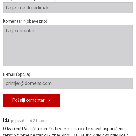
Komentar *(obavezno)
E-mail (opcija)
Pošalji komentar
Ida
prije više od 21 godinu
O Ivaniću! Pa di ši ti meni!? Ja već mislila ovdje stavit uspaničeni
tekst o tvome nestanku - znaš ono: "Da li je tko vidio ovo milo lice?"