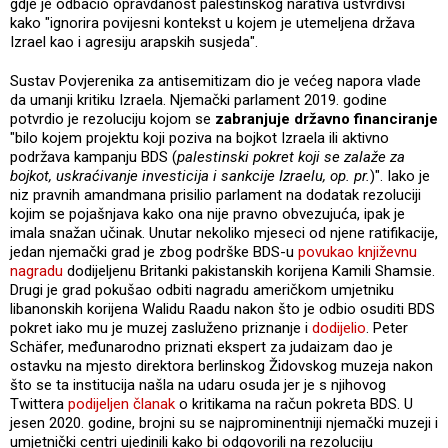
gdje je odbacio opravdanost palestinskog narativa ustvrdivši
kako "ignorira povijesni kontekst u kojem je utemeljena država
Izrael kao i agresiju arapskih susjeda".
Sustav Povjerenika za antisemitizam dio je većeg napora vlade
da umanji kritiku Izraela. Njemački parlament 2019. godine
potvrdio je rezoluciju kojom se
zabranjuje državno financiranje
"bilo kojem projektu koji poziva na bojkot Izraela ili aktivno
podržava kampanju BDS (
palestinski pokret koji se zalaže za
bojkot, uskraćivanje investicija i sankcije Izraelu, op. pr.
)". Iako je
niz pravnih amandmana prisilio parlament na dodatak rezoluciji
kojim se pojašnjava kako ona nije pravno obvezujuća, ipak je
imala snažan učinak. Unutar nekoliko mjeseci od njene ratifikacije,
jedan njemački grad je zbog podrške BDS-u
povukao književnu
nagradu
dodijeljenu Britanki pakistanskih korijena Kamili Shamsie.
Drugi je grad pokušao odbiti nagradu američkom umjetniku
libanonskih korijena Walidu Raadu nakon što je odbio osuditi BDS
pokret iako mu je muzej zasluženo priznanje i
dodijelio
. Peter
Schäfer, međunarodno priznati ekspert za judaizam dao je
ostavku na mjesto direktora berlinskog Židovskog muzeja nakon
što se ta institucija našla na udaru osuda jer je s njihovog
Twittera
podijeljen članak
o kritikama na račun pokreta BDS. U
jesen 2020. godine, brojni su se najprominentniji njemački muzeji i
umjetnički centri ujedinili kako bi odgovorili na rezoluciju