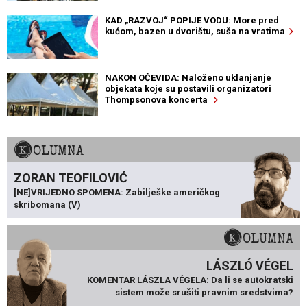
KAD „RAZVOJ“ POPIJE VODU: More pred
kućom, bazen u dvorištu, suša na vratima
NAKON OČEVIDA: Naloženo uklanjanje
objekata koje su postavili organizatori
Thompsonova koncerta
KOLUMNA
ZORAN TEOFILOVIĆ
[NE]VRIJEDNO SPOMENA: Zabilješke američkog
skribomana (V)
KOLUMNA
LÁSZLÓ VÉGEL
KOMENTAR LÁSZLA VÉGELA: Da li se autokratski
sistem može srušiti pravnim sredstvima?