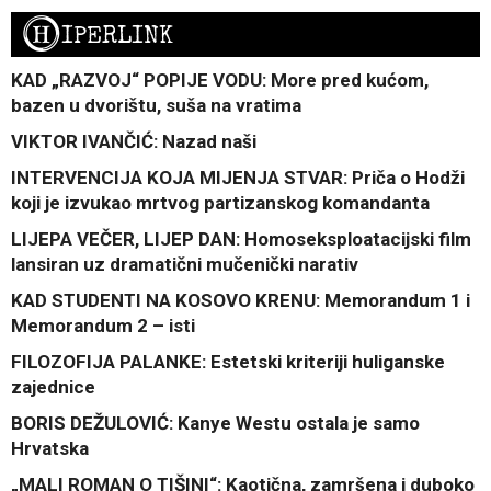
H
IPERLINK
KAD „RAZVOJ“ POPIJE VODU: More pred kućom,
bazen u dvorištu, suša na vratima
VIKTOR IVANČIĆ: Nazad naši
INTERVENCIJA KOJA MIJENJA STVAR: Priča o Hodži
koji je izvukao mrtvog partizanskog komandanta
LIJEPA VEČER, LIJEP DAN: Homoseksploatacijski film
lansiran uz dramatični mučenički narativ
KAD STUDENTI NA KOSOVO KRENU: Memorandum 1 i
Memorandum 2 – isti
FILOZOFIJA PALANKE: Estetski kriteriji huliganske
zajednice
BORIS DEŽULOVIĆ: Kanye Westu ostala je samo
Hrvatska
„MALI ROMAN O TIŠINI“: Kaotična, zamršena i duboko