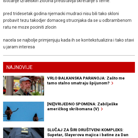
isticanje izraelskih zlocina predstavlja skretanje s teme.
pred tridesetak godina njemacki mudraci nisu bili tako skloni
probavit tezu takodjer domaceg strucnjaka da se u odbrambenom
ratu ne moze pociniti zlocin
nacela se najbolje primjenjuju kada ih se kontekstualizira i tako stavi
u jaram interesa
NAJNOVIJE
VRLO BALKANSKA PARANOJA: Zašto me
tamo stalno smatraju špijunom?
[NE]VRIJEDNO SPOMENA: Zabilješke
američkog skribomana (V)
SLUČAJ ZA ŠIRI DRUŠTVENI KOMPLEKS:
Supetar, Slayerova majica i batine za Dan