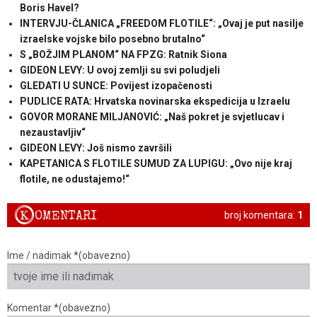
Boris Havel?
INTERVJU-ČLANICA „FREEDOM FLOTILE“: „Ovaj je put nasilje
izraelske vojske bilo posebno brutalno“
S „BOŽJIM PLANOM“ NA FPZG: Ratnik Siona
GIDEON LEVY: U ovoj zemlji su svi poludjeli
GLEDATI U SUNCE: Povijest izopačenosti
PUDLICE RATA: Hrvatska novinarska ekspedicija u Izraelu
GOVOR MORANE MILJANOVIĆ: „Naš pokret je svjetlucav i
nezaustavljiv“
GIDEON LEVY: Još nismo završili
KAPETANICA S FLOTILE SUMUD ZA LUPIGU: „Ovo nije kraj
flotile, ne odustajemo!“
K
OMENTARI
broj komentara:
1
Ime / nadimak *(obavezno)
Komentar *(obavezno)