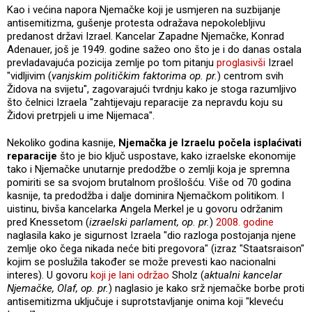
Kao i većina napora Njemačke koji je usmjeren na suzbijanje
antisemitizma, gušenje protesta odražava nepokolebljivu
predanost državi Izrael. Kancelar Zapadne Njemačke, Konrad
Adenauer, još je 1949. godine sažeo ono što je i do danas ostala
prevladavajuća pozicija zemlje po tom pitanju
proglasivši
Izrael
"vidljivim (
vanjskim političkim faktorima op. pr.
) centrom svih
Židova na svijetu", zagovarajući tvrdnju kako je stoga razumljivo
što čelnici Izraela "zahtijevaju reparacije za nepravdu koju su
Židovi pretrpjeli u ime Nijemaca".
Nekoliko godina kasnije,
Njemačka je Izraelu počela isplaćivati
reparacije
što je bio ključ uspostave, kako izraelske ekonomije
tako i Njemačke unutarnje predodžbe o zemlji koja je spremna
pomiriti se sa svojom brutalnom prošlošću. Više od 70 godina
kasnije, ta predodžba i dalje dominira Njemačkom politikom. I
uistinu, bivša kancelarka Angela Merkel je u govoru održanim
pred Knessetom (
izraelski parlament, op. pr.
)
2008. godine
naglasila kako je sigurnost Izraela "dio razloga postojanja njene
zemlje oko čega nikada neće biti pregovora" (izraz "Staatsraison"
kojim se poslužila također se može prevesti kao nacionalni
interes). U govoru
koji je lani održao
Sholz (
aktualni kancelar
Njemačke, Olaf, op. pr.
) naglasio je kako srž njemačke borbe proti
antisemitizma uključuje i suprotstavljanje onima koji "kleveću