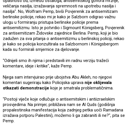
opasnosti od, između ostaloga, antisemitskog govora mržnje,
veličanja nasilja, izražavanja spremnosti na upotrebu nasilja i
nasilja". No, Wolfram Pemp, bivši Povjerenik za antisemitizam
berlinske policije, rekao mi je kako je Salzborn odigrao važnu
ulogu u formiranju pristupa berlinske policije prema
antisemitizmu. Isto je potvrdio i Sigmount Königsberg, Povjerenik
za antisemitizam Židovske zajednice Berlina. Pemp, koji je bio
zadužen za sva pitanja o antisemitizmu u berlinskoj policiji, rekao
je kako se policija konzultirala sa Salzbornom i Königsbergom
kada su formirali smjernice za djelovanje.
"Odnijeli smo ih njima i predstavili im radnu verziju tražeći
komentare, ideje i kritike", kaže Pemp.
Njega sam intervjuirao prije ubojstva Abu Akleh, no njegovi
komentari sugeriraju kako Policijska uprava
nije oklijevala
otkazati demonstracije
koje je smatrala problematičnima.
"Postoji viječe koje odlučuje o antisemitskim i antiizraelskim
prosvjedima. Na primjer, približava nam se Al Quds (godišnja
propalestinska manifestacija koja zadnjeg petka uoči Ramadana
izražava potporu Palestini), možemo li ga zabraniti ili ne?", pita se
Pemp.