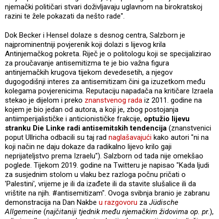
njemački političari stvari doživljavaju uglavnom na birokratskoj
razini te žele pokazati da nešto rade".
Dok Becker i Hensel dolaze s desnog centra, Salzborn je
najprominentniji povjerenik koji dolazi s lijevog krila
Antinjemačkog pokreta. Riječ je o politologu koji se specijalizirao
za proučavanje antisemitizma te je bio važna figura
antinjemačkih krugova tijekom devedesetih, a njegov
dugogodišnji interes za antisemitizam čini ga izuzetkom među
kolegama povjerenicima. Reputaciju napadača na kritičare Izraela
stekao je dijelom i preko
znanstvenog rada
iz 2011. godine na
kojem je bio jedan od autora, a koji je, zbog postojanja
antiimperijalističke i anticionističke frakcije,
optužio lijevu
stranku Die Linke radi antisemitskih tendencija
(znanstvenici
poput Ullricha odbacili su taj rad
naglašavajući
kako autori "ni na
koji način ne daju dokaze da radikalno lijevo krilo gaji
neprijateljstvo prema Izraelu"). Salzborn od tada nije omekšao
poglede. Tijekom 2019. godine na Twitteru je napisao "Kada ljudi
za susjednim stolom u vlaku bez razloga počnu pričati o
'Palestini', vrijeme je ili da izađete ili da stavite slušalice ili da
vrištite na njih. #antisemitizam". Ovoga svibnja branio je zabranu
demonstracija na Dan Nakbe
u razgovoru
za
Jüdische
Allgemeine
(
najčitaniji tjednik među njemačkim židovima op. pr.
),