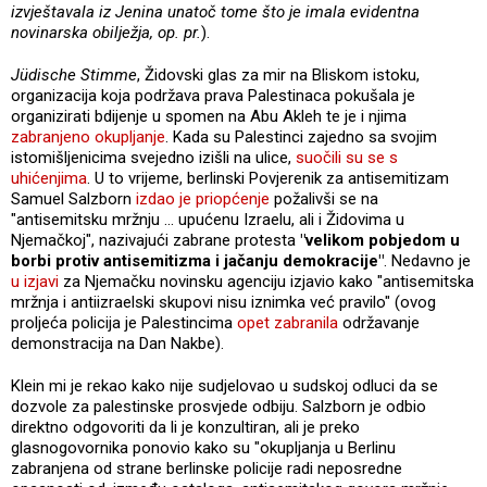
izvještavala iz Jenina unatoč tome što je imala evidentna
novinarska obilježja, op. pr.
).
Jüdische Stimme
, Židovski glas za mir na Bliskom istoku,
organizacija koja podržava prava Palestinaca pokušala je
organizirati bdijenje u spomen na Abu Akleh te je i njima
zabranjeno okupljanje
. Kada su Palestinci zajedno sa svojim
istomišljenicima svejedno izišli na ulice,
suočili su se s
uhićenjima
. U to vrijeme, berlinski Povjerenik za antisemitizam
Samuel Salzborn
izdao je priopćenje
požalivši se na
"antisemitsku mržnju ... upućenu Izraelu, ali i Židovima u
Njemačkoj", nazivajući zabrane protesta
"velikom pobjedom u
borbi protiv antisemitizma i jačanju demokracije"
. Nedavno je
u izjavi
za Njemačku novinsku agenciju izjavio kako "antisemitska
mržnja i antiizraelski skupovi nisu iznimka već pravilo" (ovog
proljeća policija je Palestincima
opet zabranila
održavanje
demonstracija na Dan Nakbe).
Klein mi je rekao kako nije sudjelovao u sudskoj odluci da se
dozvole za palestinske prosvjede odbiju. Salzborn je odbio
direktno odgovoriti da li je konzultiran, ali je preko
glasnogovornika ponovio kako su "okupljanja u Berlinu
zabranjena od strane berlinske policije radi neposredne