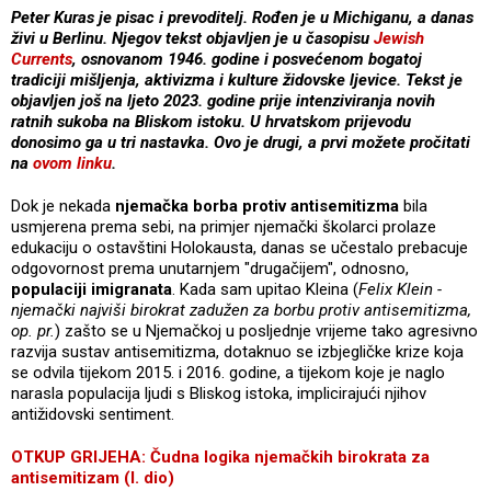
Peter Kuras je pisac i prevoditelj. Rođen je u Michiganu, a danas
živi u Berlinu. Njegov tekst objavljen je u časopisu
Jewish
Currents
, osnovanom 1946. godine i posvećenom bogatoj
tradiciji mišljenja, aktivizma i kulture židovske ljevice. Tekst je
objavljen još na ljeto 2023. godine prije intenziviranja novih
ratnih sukoba na Bliskom istoku. U hrvatskom prijevodu
donosimo ga u tri nastavka. Ovo je drugi, a prvi možete pročitati
na
ovom linku
.
Dok je nekada
njemačka borba protiv antisemitizma
bila
usmjerena prema sebi, na primjer njemački školarci prolaze
edukaciju o ostavštini Holokausta, danas se učestalo prebacuje
odgovornost prema unutarnjem "drugačijem", odnosno,
populaciji imigranata
. Kada sam upitao Kleina (
Felix Klein -
njemački najviši birokrat zadužen za borbu protiv antisemitizma,
op. pr.
) zašto se u Njemačkoj u posljednje vrijeme tako agresivno
razvija sustav antisemitizma, dotaknuo se izbjegličke krize koja
se odvila tijekom 2015. i 2016. godine, a tijekom koje je naglo
narasla populacija ljudi s Bliskog istoka, implicirajući njihov
antižidovski sentiment.
OTKUP GRIJEHA: Čudna logika njemačkih birokrata za
antisemitizam (I. dio)