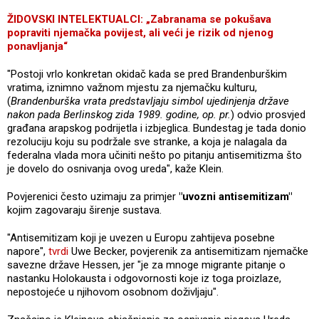
ŽIDOVSKI INTELEKTUALCI: „Zabranama se pokušava
popraviti njemačka povijest, ali veći je rizik od njenog
ponavljanja“
"Postoji vrlo konkretan okidač kada se pred Brandenburškim
vratima, iznimno važnom mjestu za njemačku kulturu,
(
Brandenburška vrata predstavljaju simbol ujedinjenja države
nakon pada Berlinskog zida 1989. godine, op. pr.
) odvio prosvjed
građana arapskog podrijetla i izbjeglica. Bundestag je tada donio
rezoluciju koju su podržale sve stranke, a koja je nalagala da
federalna vlada mora učiniti nešto po pitanju antisemitizma što
je dovelo do osnivanja ovog ureda", kaže Klein.
Povjerenici često uzimaju za primjer
"uvozni antisemitizam"
kojim zagovaraju širenje sustava.
"Antisemitizam koji je uvezen u Europu zahtijeva posebne
napore",
tvrdi
Uwe Becker, povjerenik za antisemitizam njemačke
savezne države Hessen, jer "je za mnoge migrante pitanje o
nastanku Holokausta i odgovornosti koje iz toga proizlaze,
nepostojeće u njihovom osobnom doživljaju".