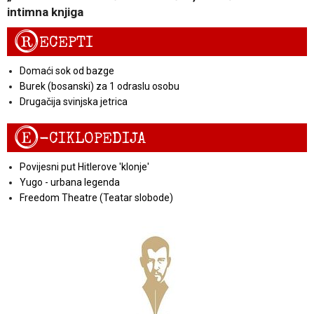
intimna knjiga
R
ECEPTI
Domaći sok od bazge
Burek (bosanski) za 1 odraslu osobu
Drugačija svinjska jetrica
E
-CIKLOPEDIJA
Povijesni put Hitlerove 'klonje'
Yugo - urbana legenda
Freedom Theatre (Teatar slobode)