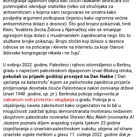
ikonografija uglavnom bilježi kao zločin radikalnih desničara što
potencijalno iskrivljuje statistike (nitko od stručnjaka za
antisemitizam s kojima sam razgovarao ne smatra kako
posljednji argument potkopava činjenicu kako ogromna većina
antisemitizma dolazi s desnice). Što god brojevi pokazivali, tvrdi
Klein, "kvaliteta života Židova u Njemačkoj više se smanjuje
agresijom koja dolazi s muslimanskim zajednicama nego što to
službene brojke pokazuju. Brojni zločini koji dolaze s desnice
odnose se na poticanje i klevete na internetu za koje članovi
židovske kongregacije nikada i ne čuju".
U svibnju 2022. godine, Palestinci i njihovi istomišljenici u Berlinu,
gradu s najvećom palestinskom dijasporom izvan Bliskog istoka,
pokušali su prijaviti godišnji prosvjed na Dan Nakbe
(
"Dan
sjećanja na katastrofu" kojom se palestinska zajednica prisjeća
protjerivanja desetaka tisuća Palestinaca nakon osnivanja države
Izrael 1948. godine, op. pr.
). Berlinska policija odgovorila je
zabranom svih protesta i okupljanja
u gradu. Policija je u
objašnjenju navela zabrinutost kako organizatori ne bi bili u
mogućnosti zadržati ljutnju demonstranata motiviranu nedavnim
ubojstvom palestinske novinarke Shireen Abu Akleh (
novinarka Al
Jazeere poznata diljem arapskog svijeta tijekom 25 godina
izvještavanja o izraelsko-palestinskom sukobu, ubijena od strane
izraelske vojske metkom u glavu 11. svibnja 2022. godine dok je