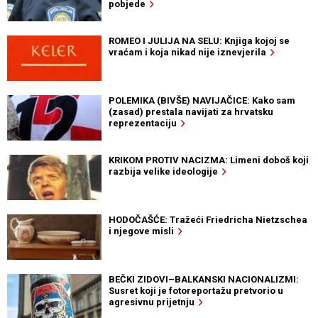
pobjede
ROMEO I JULIJA NA SELU: Knjiga kojoj se
vraćam i koja nikad nije iznevjerila
POLEMIKA (BIVŠE) NAVIJAČICE: Kako sam
(zasad) prestala navijati za hrvatsku
reprezentaciju
KRIKOM PROTIV NACIZMA: Limeni doboš koji
razbija velike ideologije
HODOČAŠĆE: Tražeći Friedricha Nietzschea
i njegove misli
BEČKI ZIDOVI–BALKANSKI NACIONALIZMI:
Susret koji je fotoreportažu pretvorio u
agresivnu prijetnju