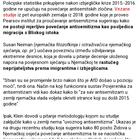
Policijske statistike prikupljene nakon izbjegličke krize 2015.-2016.
godine ne upućuju na povećanje antisemitskih zločina.
Vezane
studije
iz pet europskih zemalja iz 2018. godine koje je proveo
Pearsov institut za proučavanje antisemitizma sugeriraju kako
ne postoji mjerljivo povećanje antisemitizma kao posljedica
migracija s Bliskog istoka
.
Susan Neiman (
njemačka filozofkinja i istraživačica njemačkog
sjećanja, op. pr.
) uočava poveznicu između oživljavanja
ekstremne desnice, koja je dovela u pitanje decenije uloženog
napora na povijesnom sjećanju u Njemačkoj te
rastućeg
neprijateljstva prema imigrantima i izbjeglicama
.
"Stvari su se promijenile brzo nakon što je AfD došao u poziciju
moći", tvrdi ona. Način na koji funkcionira sustav Povjerenika za
antisemitizam vidi kao dokaz kako bi "za sav antisemitizam u
zemlji njemačka vlada voljela okriviti strance koji su došli 2015.
godine".
Ipak, Klein dovodi u pitanje metodologiju kojom su studije
zaključile kako u zemlji nema "uvoznog antisemitizma". Ukazao je
na drugu recentnu studiju koja sugerira kako 80 posto Židova u
Njemačkoj osjeća povećanje antisemitizma te se nacistička