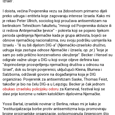
Izrael".
I doista, većina Povjerenika vezu sa židovstvom primarno dijeli
preko udruga i entiteta koje zagovaraju interese Izraela. Kako mi
je rekao Peter Ullrich, sociolog koji proučava antisemitizam na
berlinskom Tehničkom fakultetu, "mnogi od Povjerenika dolaze ili
iz redova Antinjemačke ljevice" - pokreta koji se pojavio tijekom
perioda ujedinjenja Njemačke kada je grupa aktivista, bojeći se
obnove njemačkog nacionalizma, svu svoju podršku usmjerila ka
Izraelu - "ili su bili dijelom DIG-a" (
Njemačko-izraelsko društvo,
udruga koja zastupa odnose Njemačke i Izraela, op. pr.
) "koje je
sam po sebi prilično konzervativno okruženje". Becker i Hensel su
odigrale važne uloge u DIG-u koji svoje ciljeve definira kao
"doprinošenje prosvjetljenju njemačkog društva u odnosu na
Izrael", dok su brojni povjerenici, uključujući Kleina, Blumea i
Salzborna, održavali govore na događanjima koja je DIG
organizirao. Povjerenik za antisemitizam Saske, Thomas Feist,
također je bio na čelu DIG-a u Leipzigu. Becker je čak jednom
obukao izraelsku policijsku odoru
za Karneval, festival koji se
slavi prije korizme u nekim katoličkim dijelovima Njemačke.
Yossi Bartal, izraelski novinar iz Berlina, rekao mi je kako je
"institucijalizacija borbe protiv antisemitizma koju promoviraju
brojne proizraelske organizacije, potpomognuta činjenicom što