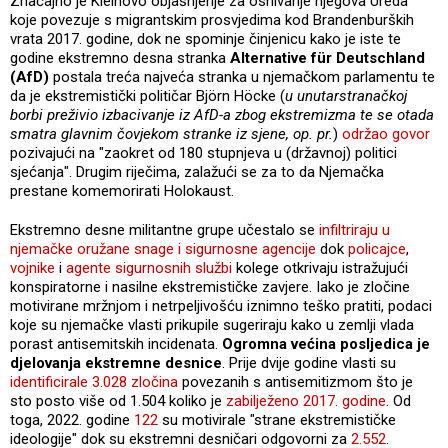
Značajno je Kleinovo objašnjenje za osnivanje njegova Ureda
koje povezuje s migrantskim prosvjedima kod Brandenburških
vrata 2017. godine, dok ne spominje činjenicu kako je iste te
godine ekstremno desna stranka
Alternative für Deutschland
(AfD)
postala treća najveća stranka u njemačkom parlamentu te
da je ekstremistički političar Björn Höcke (
u unutarstranačkoj
borbi preživio izbacivanje iz AfD-a zbog ekstremizma te se otada
smatra glavnim čovjekom stranke iz sjene, op. pr.
)
održao govor
pozivajući na "zaokret od 180 stupnjeva u (državnoj) politici
sjećanja". Drugim riječima, zalažući se za to da Njemačka
prestane komemorirati Holokaust.
Ekstremno desne militantne grupe učestalo se
infiltriraju u
njemačke oružane snage i sigurnosne agencije
dok
policajce
,
vojnike
i
agente sigurnosnih službi
kolege otkrivaju istražujući
konspiratorne i nasilne ekstremističke zavjere. Iako je zločine
motivirane mržnjom i netrpeljivošću iznimno teško pratiti, podaci
koje su njemačke vlasti prikupile sugeriraju kako u zemlji vlada
porast antisemitskih incidenata.
Ogromna većina posljedica je
djelovanja ekstremne desnice
. Prije dvije godine vlasti su
identificirale 3.028 zločina
povezanih s antisemitizmom što je
sto posto više od 1.504 koliko je
zabilježeno 2017. godine
. Od
toga, 2022. godine
122
su motivirale "strane ekstremističke
ideologije" dok su ekstremni desničari odgovorni za
2.552
.