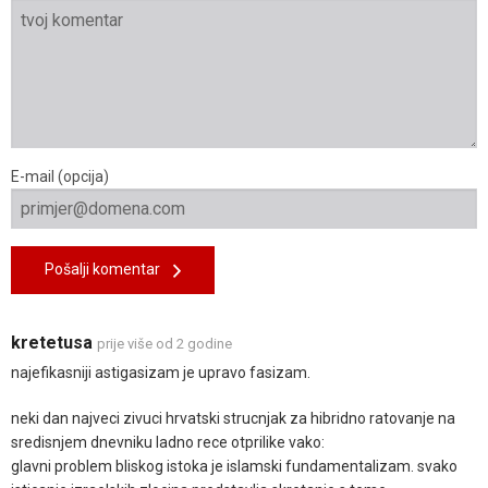
E-mail (opcija)
Pošalji komentar
kretetusa
prije više od 2 godine
najefikasniji astigasizam je upravo fasizam.
neki dan najveci zivuci hrvatski strucnjak za hibridno ratovanje na
sredisnjem dnevniku ladno rece otprilike vako:
glavni problem bliskog istoka je islamski fundamentalizam. svako