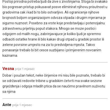
Postoji prirodna potreba ljudi da zive s zivotinjama. Stoga bi svakako
bio pogresan pristup pokusavat posve eliminirat njihovu prisutnost u
gradovima cak i kad bi to bilo ostvarljivo. Ali ogranicenje njihove
brojnosti boljom organizacijom odvoza otpada i drugim mjerama je
sigurno nuznost. Posebno za vrste koje predstavljaju i potencijalnu
zdravstvenu prijetnju poput stakora. Mnogo se moze postici i
odgojem od malih nogu, zabrinjavajuce je koliko ljudi je spremno
odbaciti ostatke hrane ili bilo kakav drugi otpad u gradski prostor ili
zelene povrsine umjesto na za to predvidjena mjesta. Takvo
ponasanje trebalo bi bit cesce suzbijano i primjerenim novcanim
kaznama.
Vesna
prije 1 mjesec
Dobar i poučan tekst, neke činjenice mi nisu bile poznate, trebalo bi
se održavati redovite tribine u gradskim četvrti ma svake sezone
gnježđenja i odgoja mladih ptica da se naučimo pravilnom suživotu
sa njima
Ante
prije 1 mjesec