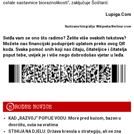
ostale sastavnice bioraznolikosti“, zaključuje Šoštarić.
Lupiga.Com
Naslovna fotografija: Wikipedia/Berlinar crow
Sviđa vam se ono što radimo? Želite više ovakvih tekstova?
Možete nas financijski poduprijeti uplatom preko ovog QR
koda. Svaka pomoć onih koji nas čitaju, čitateljice i čitatelja
poput tebe, uvijek je i više nego dobrodošao vjetar u leđa.
S
RODNE NOVICE
KAD „RAZVOJ“ POPIJE VODU: More pred kućom, bazen u
dvorištu, suša na vratima
STIHIJA NA DJELU: Država krenula u strategiju, ali ne zna