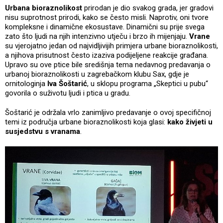
Urbana bioraznolikost
prirodan je dio svakog grada, jer gradovi
nisu suprotnost prirodi, kako se često misli. Naprotiv, oni tvore
kompleksne i dinamične ekosustave. Dinamični su prije svega
zato što ljudi na njih intenzivno utječu i brzo ih mijenjaju.
Vrane
su vjerojatno jedan od najvidljivijih primjera urbane bioraznolikosti,
a njihova prisutnost često izaziva podijeljene reakcije građana.
Upravo su ove ptice bile središnja tema nedavnog predavanja o
urbanoj bioraznolikosti u zagrebačkom klubu Sax, gdje je
ornitologinja
Iva Šoštarić
, u sklopu programa „Skeptici u pubu“
govorila o suživotu ljudi i ptica u gradu.
Šoštarić je održala vrlo zanimljivo predavanje o ovoj specifičnoj
temi iz područja urbane bioraznolikosti koja glasi:
kako živjeti u
susjedstvu s vranama
.