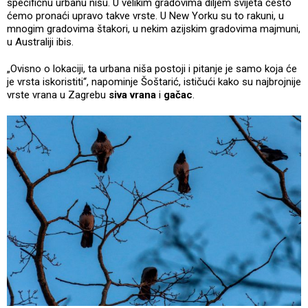
specifičnu urbanu nišu. U velikim gradovima diljem svijeta često
ćemo pronaći upravo takve vrste. U New Yorku su to rakuni, u
mnogim gradovima štakori, u nekim azijskim gradovima majmuni,
u Australiji ibis.
„Ovisno o lokaciji, ta urbana niša postoji i pitanje je samo koja će
je vrsta iskoristiti“, napominje Šoštarić, ističući kako su najbrojnije
vrste vrana u Zagrebu
siva vrana
i
gačac
.