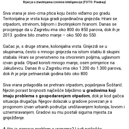
Riječ je o životinjama iznimne inteligencije (FOTO: Pixabay)
Siva vrana je sivo-crna ptica koju često viđamo po gradu.
Teritorijalna je vrsta koja gradi pojedinačna gnijezda. Hrani se
otpadom, strvinom, biljnom i životinjskom hranom. Danas se
procjenjuje da u Zagrebu ima oko 800 do 850 parova, dok ih je
2013. godine bilo znatno manje – oko 500 do 550.
Gačac je, s druge strane, kolonijalna vrsta. Gnijezdi se u
skupinama, često s mnogo gnijezda na istom stablu ili skupini
stabala. Hrani se prvenstveno na otvorenim poljima, uglavnom
izvan grada. Otpad koristi mnogo manje, osim primjerice na
Jakuševcu. Danas ih u Zagrebu ima oko 1.200 do 1.300 parova,
dok ih je prije petnaestak godina bilo oko 800.
Siva vrana prilagodila se prehrani otpadom, pojašnjava Šoštarić.
Njezin porast brojnosti najčešće bilježimo
u gradovima koji
imaju problema s gospodarenjem otpadom
, dok je kod gačca
situacija drugačija. Njegov dolazak u gradove povezan je s
progonom izvan urbanih područja: uništavanjem kolonija, lovom i
uznemiravanjem. Gradovi su mu postali sigurna mjesta za
gniježđenje.
A što je zapravo problem s vranama? Ljudi najčešće