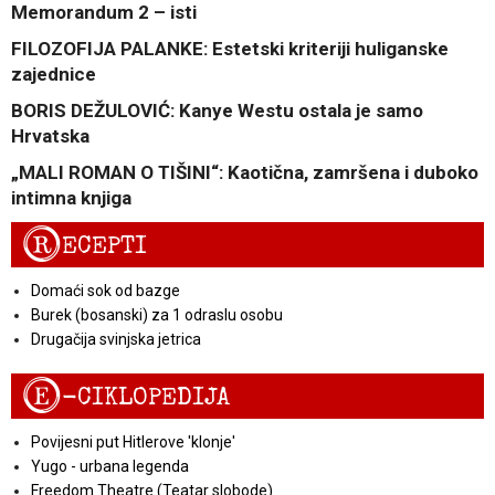
Memorandum 2 – isti
FILOZOFIJA PALANKE: Estetski kriteriji huliganske
zajednice
BORIS DEŽULOVIĆ: Kanye Westu ostala je samo
Hrvatska
„MALI ROMAN O TIŠINI“: Kaotična, zamršena i duboko
intimna knjiga
R
ECEPTI
Domaći sok od bazge
Burek (bosanski) za 1 odraslu osobu
Drugačija svinjska jetrica
E
-CIKLOPEDIJA
Povijesni put Hitlerove 'klonje'
Yugo - urbana legenda
Freedom Theatre (Teatar slobode)