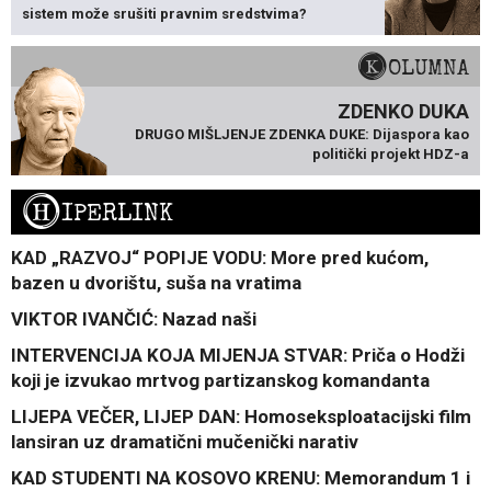
sistem može srušiti pravnim sredstvima?
KOLUMNA
ZDENKO DUKA
DRUGO MIŠLJENJE ZDENKA DUKE: Dijaspora kao
politički projekt HDZ-a
H
IPERLINK
KAD „RAZVOJ“ POPIJE VODU: More pred kućom,
bazen u dvorištu, suša na vratima
VIKTOR IVANČIĆ: Nazad naši
INTERVENCIJA KOJA MIJENJA STVAR: Priča o Hodži
koji je izvukao mrtvog partizanskog komandanta
LIJEPA VEČER, LIJEP DAN: Homoseksploatacijski film
lansiran uz dramatični mučenički narativ
KAD STUDENTI NA KOSOVO KRENU: Memorandum 1 i