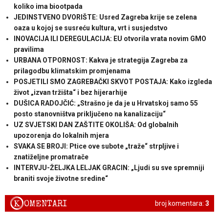
koliko ima biootpada
JEDINSTVENO DVORIŠTE: Usred Zagreba krije se zelena
oaza u kojoj se susreću kultura, vrt i susjedstvo
INOVACIJA ILI DEREGULACIJA: EU otvorila vrata novim GMO
pravilima
URBANA OTPORNOST: Kakva je strategija Zagreba za
prilagodbu klimatskim promjenama
POSJETILI SMO ZAGREBAČKI SKVOT POSTAJA: Kako izgleda
život „izvan tržišta“ i bez hijerarhije
DUŠICA RADOJČIĆ: „Strašno je da je u Hrvatskoj samo 55
posto stanovništva priključeno na kanalizaciju“
UZ SVJETSKI DAN ZAŠTITE OKOLIŠA: Od globalnih
upozorenja do lokalnih mjera
SVAKA SE BROJI: Ptice ove subote „traže“ strpljive i
znatiželjne promatrače
INTERVJU-ŽELJKA LELJAK GRACIN: „Ljudi su sve spremniji
braniti svoje životne sredine“
K
OMENTARI
broj komentara:
3