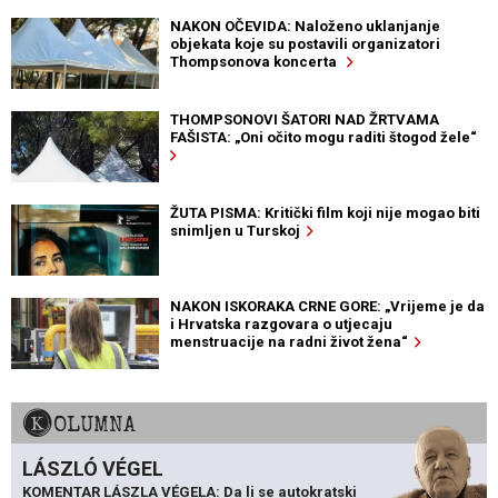
NAKON OČEVIDA: Naloženo uklanjanje
objekata koje su postavili organizatori
Thompsonova koncerta
THOMPSONOVI ŠATORI NAD ŽRTVAMA
FAŠISTA: „Oni očito mogu raditi štogod žele“
ŽUTA PISMA: Kritički film koji nije mogao biti
snimljen u Turskoj
NAKON ISKORAKA CRNE GORE: „Vrijeme je da
i Hrvatska razgovara o utjecaju
menstruacije na radni život žena“
KOLUMNA
LÁSZLÓ VÉGEL
KOMENTAR LÁSZLA VÉGELA: Da li se autokratski