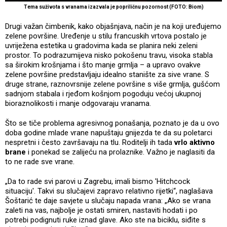
Tema suživota s vranama izazvala je popriličnu pozornost (FOTO: Biom)
Drugi važan čimbenik, kako objašnjava, način je na koji uređujemo
zelene površine. Uređenje u stilu francuskih vrtova postalo je
uvriježena estetika u gradovima kada se planira neki zeleni
prostor. To podrazumijeva nisko pokošenu travu, visoka stabla
sa širokim krošnjama i što manje grmlja – a upravo ovakve
zelene površine predstavljaju idealno stanište za sive vrane. S
druge strane, raznovrsnije zelene površine s više grmlja, gušćom
sadnjom stabala i rjeđom košnjom pogoduju većoj ukupnoj
bioraznolikosti i manje odgovaraju vranama.
Što se tiče problema agresivnog ponašanja, poznato je da u ovo
doba godine mlade vrane napuštaju gnijezda te da su poletarci
nespretni i često završavaju na tlu. Roditelji ih tada
vrlo aktivno
brane
i ponekad se zalijeću na prolaznike. Važno je naglasiti da
to ne rade sve vrane.
„Da to rade svi parovi u Zagrebu, imali bismo 'Hitchcock
situaciju'. Takvi su slučajevi zapravo relativno rijetki“, naglašava
Šoštarić te daje savjete u slučaju napada vrana: „Ako se vrana
zaleti na vas, najbolje je ostati smiren, nastaviti hodati i po
potrebi podignuti ruke iznad glave. Ako ste na biciklu, siđite s