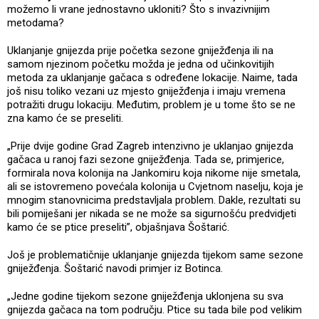
možemo li vrane jednostavno ukloniti? Što s invazivnijim
metodama?
Uklanjanje gnijezda prije početka sezone gniježđenja ili na
samom njezinom početku možda je jedna od učinkovitijih
metoda za uklanjanje gačaca s određene lokacije. Naime, tada
još nisu toliko vezani uz mjesto gniježđenja i imaju vremena
potražiti drugu lokaciju. Međutim, problem je u tome što se ne
zna kamo će se preseliti.
„Prije dvije godine Grad Zagreb intenzivno je uklanjao gnijezda
gačaca u ranoj fazi sezone gniježđenja. Tada se, primjerice,
formirala nova kolonija na Jankomiru koja nikome nije smetala,
ali se istovremeno povećala kolonija u Cvjetnom naselju, koja je
mnogim stanovnicima predstavljala problem. Dakle, rezultati su
bili pomiješani jer nikada se ne može sa sigurnošću predvidjeti
kamo će se ptice preseliti”, objašnjava Šoštarić.
Još je problematičnije uklanjanje gnijezda tijekom same sezone
gniježđenja. Šoštarić navodi primjer iz Botinca.
„Jedne godine tijekom sezone gniježđenja uklonjena su sva
gnijezda gačaca na tom području. Ptice su tada bile pod velikim