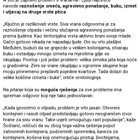
navode
raznošenje smeća, agresivno ponašanje, buku, izmet
i utjecaj na druge vrste ptica
.
„Ključno je razlikovati vrste. Siva vrana odgovorna je za
raznošenje otpada i većinu slučajeva agresivnog ponašanja
prema ljudima. Kao teritorijalna vrsta aktivno brani svoje mlade.
Gačci gotovo nikada ne napadaju ljude. Oni su vrlo plašljivi.
Međutim, budući da se gnijezde u velikim kolonijama, stvaraju
buku i ostavljaju mnogo izmeta na mjestima gdje se
okupljaju. Postoji i još jedan problem: velika zimska jata koja noće
u gradovima. Zimi se vrane okupljaju u ogromne skupine koje
mogu privremeno preplaviti pojedine kvartove. Tada dolazi do
velike količine izmeta i buke“, ističe ornitologinja.
Na pitanje koja su
moguća rješenja
za ove probleme ima
spreman odgovor koji nije tako jednostavan.
„Kada govorimo o otpadu, problem je vrlo jasan. Otvoreni
kontejneri i rasuti otpad predstavljaju gotovo neograničen izvor
hrane za sivu vranu. Takvi uvjeti omogućuju rast populacije“, kaže
Šoštarić, ističući da su zbog toga važna rješenja poput
zatvorenih kontejnera, podzemnih spremnika, kaveza za
kontejnere, koševa koji onemogućuju pristup životinjama,