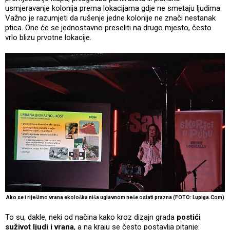
usmjeravanje kolonija prema lokacijama gdje ne smetaju ljudima.
Važno je razumjeti da rušenje jedne kolonije ne znači nestanak
ptica. One će se jednostavno preseliti na drugo mjesto, često
vrlo blizu prvotne lokacije.
Ako se i riješimo vrana ekološka niša uglavnom neće ostati prazna (FOTO: Lupiga.Com)
To su, dakle, neki od načina kako kroz dizajn grada
postići
suživot ljudi i vrana
, a na kraju se često postavlja pitanje: