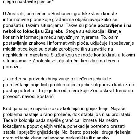
njega i nastavite pješice.“
U Australiji, primjerice u Brisbaneu, gradske vlasti koriste
informativne ploče koje građanima objašnjavaju kako se
ponašati u takvim situacijama. Takve su ploče
postavljene i na
nekoliko lokacija u Zagrebu
. Stoga su edukacija i širenje
korisnih informacija među najvažnijim mjerama. To, osim
postavljanja znakova i informativnih ploča, uključuje i spašavanje
mladih ptica koje su ostale zarobljene ili su završile na
neprikladnim mjestima. Služba koju se može kontaktirati u takvim
situacijama je Zoološki vrt, čiji stručni tim izlazi na teren i
pomaže.
„Također se provodi zbrinjavanje ozlijeđenih jedinki te
premještanje pojedinih problematičnih jedinki ili parova kada za to
postoji potreba. I to je jedna od mjera koje Zoološki vrt trenutno
provodi”, navodi Šoštarić.
Kod gačaca je najveći izazov kolonijalno gniježđenje. Najviše
problema nastaje u rano proljeće, dok stabla još nisu prolistala.
Tada iz kolonija pada najviše grančica i izmeta. Na nekim
lokacijama, poput dječjih vrtića, ponekad je potrebno orezati
stabla i spriječiti gniježđenje. No, često postoje i druga rješenja:
premještanje klupa, prilagodba parkirališta ili plansko