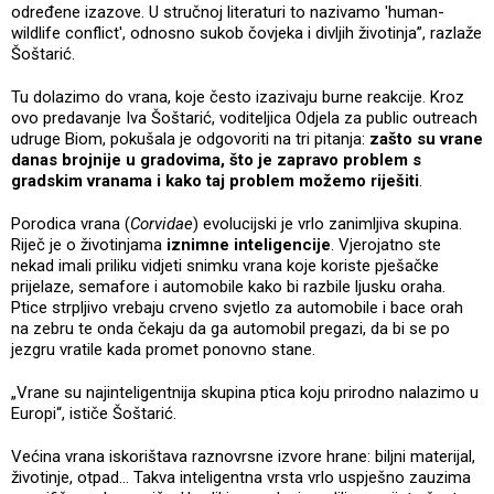
određene izazove. U stručnoj literaturi to nazivamo 'human-
wildlife conflict', odnosno sukob čovjeka i divljih životinja”, razlaže
Šoštarić.
Tu dolazimo do vrana, koje često izazivaju burne reakcije. Kroz
ovo predavanje Iva Šoštarić, voditeljica Odjela za public outreach
udruge Biom, pokušala je odgovoriti na tri pitanja:
zašto su vrane
danas brojnije u gradovima, što je zapravo problem s
gradskim vranama i kako taj problem možemo riješiti
.
Porodica vrana (
Corvidae
) evolucijski je vrlo zanimljiva skupina.
Riječ je o životinjama
iznimne inteligencije
. Vjerojatno ste
nekad imali priliku vidjeti snimku vrana koje koriste pješačke
prijelaze, semafore i automobile kako bi razbile ljusku oraha.
Ptice strpljivo vrebaju crveno svjetlo za automobile i bace orah
na zebru te onda čekaju da ga automobil pregazi, da bi se po
jezgru vratile kada promet ponovno stane.
„Vrane su najinteligentnija skupina ptica koju prirodno nalazimo u
Europi“, ističe Šoštarić.
Većina vrana iskorištava raznovrsne izvore hrane: biljni materijal,
životinje, otpad... Takva inteligentna vrsta vrlo uspješno zauzima