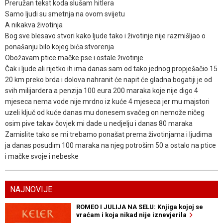
Preružan tekst koda slušam hitlera
Samo ljudi su smetnja na ovom svijetu
A nikakva životinja
Bog sve blesavo stvori kako ljude tako i životinje nije razmišljao o
ponašanju bilo kojeg bića stvorenja
Obožavam ptice mačke pse i ostale životinje
Čak i ljude ali rijetko ih ima danas sam od tako jednog propješačio 15
20 km preko brda i dolova nahranit će napit će gladna bogatiji je od
svih milijardera a penzija 100 eura 200 maraka koje nije digo 4
mjeseca nema vode nije mrdno iz kuće 4 mjeseca jer mu majstori
uzeli ključ od kuće danas mu donesem svačeg on nemože ničeg
osim pive takav čovjek mi dade u nedjelju i danas 80 maraka
Zamislite tako se mi trebamo ponašat prema životinjama i ljudima
ja danas posudim 100 maraka na njeg potrošim 50 a ostalo na ptice
i mačke svoje i nebeske
NAJNOVIJE
ROMEO I JULIJA NA SELU: Knjiga kojoj se
vraćam i koja nikad nije iznevjerila