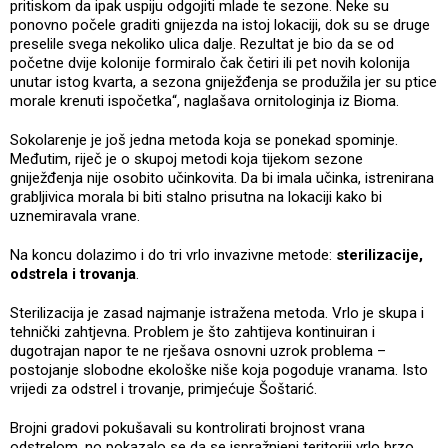
pritiskom da ipak uspiju odgojiti mlade te sezone. Neke su
ponovno počele graditi gnijezda na istoj lokaciji, dok su se druge
preselile svega nekoliko ulica dalje. Rezultat je bio da se od
početne dvije kolonije formiralo čak četiri ili pet novih kolonija
unutar istog kvarta, a sezona gniježđenja se produžila jer su ptice
morale krenuti ispočetka“, naglašava ornitologinja iz Bioma.
Sokolarenje je još jedna metoda koja se ponekad spominje.
Međutim, riječ je o skupoj metodi koja tijekom sezone
gniježđenja nije osobito učinkovita. Da bi imala učinka, istrenirana
grabljivica morala bi biti stalno prisutna na lokaciji kako bi
uznemiravala vrane.
Na koncu dolazimo i do tri vrlo invazivne metode:
sterilizacije,
odstrela i trovanja
.
Sterilizacija je zasad najmanje istražena metoda. Vrlo je skupa i
tehnički zahtjevna. Problem je što zahtijeva kontinuiran i
dugotrajan napor te ne rješava osnovni uzrok problema –
postojanje slobodne ekološke niše koja pogoduje vranama. Isto
vrijedi za odstrel i trovanje, primjećuje Šoštarić.
Brojni gradovi pokušavali su kontrolirati brojnost vrana
odstrelom, no pokazalo se da se ispražnjeni teritoriji vrlo brzo