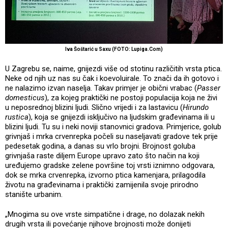
Iva Šoštarić u Saxu (FOTO: Lupiga.Com)
U Zagrebu se, naime, gnijezdi više od stotinu različitih vrsta ptica.
Neke od njih uz nas su čak i koevoluirale. To znači da ih gotovo i
ne nalazimo izvan naselja. Takav primjer je obični vrabac (
Passer
domesticus
), za kojeg praktički ne postoji populacija koja ne živi
u neposrednoj blizini ljudi. Slično vrijedi i za lastavicu (
Hirundo
rustica
), koja se gnijezdi isključivo na ljudskim građevinama ili u
blizini ljudi. Tu su i neki noviji stanovnici gradova. Primjerice, golub
grivnjaš i mrka crvenrepka počeli su naseljavati gradove tek prije
pedesetak godina, a danas su vrlo brojni. Brojnost goluba
grivnjaša raste diljem Europe upravo zato što način na koji
uređujemo gradske zelene površine toj vrsti iznimno odgovara,
dok se mrka crvenrepka, izvorno ptica kamenjara, prilagodila
životu na građevinama i praktički zamijenila svoje prirodno
stanište urbanim.
„Mnogima su ove vrste simpatične i drage, no dolazak nekih
drugih vrsta ili povećanje njihove brojnosti može donijeti