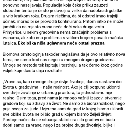
ponovno naseljavaju. Populacija koja čeka priliku zauzeti
slobodne teritorije često je dovoljno velika da nadoknadi gubitke
u vrlo kratkom roku. Drugim riječima, da bi odstrel imao trajniji
učinak, morao bi se provoditi kontinuirano. Pritom nitko ne može
jamčiti da na mjesto vrana neće doći neka druga vrsta.
Primjerice, u nekim gradovima nema značajnih problema s
vranama, ali zato ima problema s velikim brojem pasa ili mačaka
lutalica.
Ekološka niša uglavnom neće ostati prazna
.
Biomova ornitologinja također naglašava da je ovo relativno nova
tema, ne samo kod nas nego i u mnogim drugim gradovima.
Mnoge se metode tek ispituju i testiraju, a tek ćemo kroz godine
vidjeti koje doista daju rezultate.
„Vrane su, kao i mnoge druge divlje životinje, danas sastavni dio
života u gradovima – naša realnost. Ako je cilj potpuno ukloniti
sve divlje životinje iz urbanog prostora, to jednostavno nije
realno. Osim toga, pred nama je mnogo važniji izazov: stvaranje
gradova koji su zdraviji za život. Ne samo za bioraznolikost, nego
prije svega za ljude. Uvjerena sam da grad iz kojeg bismo uklonili
sve oblike života ne bi bio grad u kojem bismo željeli živjeti.
Postoje načini da se situacija stabilizira i da gradovi ne budu
dobri samo za vrane, nego i za brojne druge životinje, biljke i