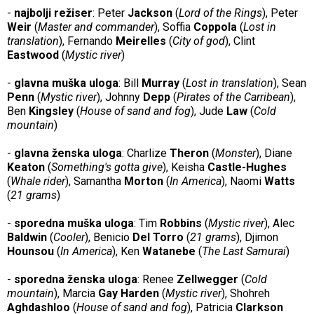
-
najbolji režiser
: Peter
Jackson
(
Lord of the Rings
), Peter
Weir
(
Master and commander
), Soffia
Coppola
(
Lost in
translation
), Fernando
Meirelles
(
City of god
), Clint
Eastwood
(
Mystic river
)
-
glavna muška uloga
: Bill
Murray
(
Lost in translation
), Sean
Penn
(
Mystic river
), Johnny
Depp
(
Pirates of the Carribean
),
Ben
Kingsley
(
House of sand and fog
), Jude
Law
(
Cold
mountain
)
-
glavna ženska uloga
: Charlize
Theron
(
Monster
), Diane
Keaton
(
Something's gotta give
), Keisha
Castle-Hughes
(
Whale rider
), Samantha
Morton
(
In America
), Naomi
Watts
(
21 grams
)
-
sporedna muška uloga
: Tim
Robbins
(
Mystic river
), Alec
Baldwin
(
Cooler
), Benicio
Del Torro
(
21 grams
), Djimon
Hounsou
(
In America
), Ken
Watanebe
(
The Last Samurai
)
-
sporedna ženska uloga
: Renee
Zellwegger
(
Cold
mountain
), Marcia
Gay Harden
(
Mystic river
), Shohreh
Aghdashloo
(
House of sand and fog
), Patricia
Clarkson