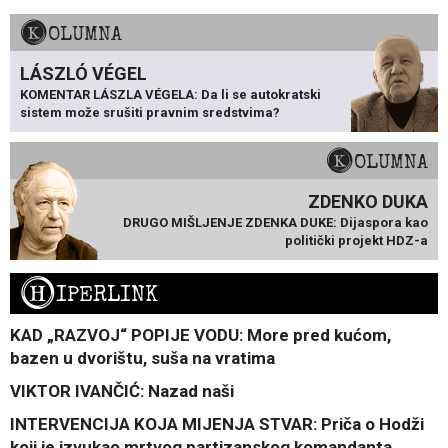
KOLUMNA
LÁSZLÓ VÉGEL
KOMENTAR LÁSZLA VÉGELA: Da li se autokratski
sistem može srušiti pravnim sredstvima?
KOLUMNA
ZDENKO DUKA
DRUGO MIŠLJENJE ZDENKA DUKE: Dijaspora kao
politički projekt HDZ-a
H
IPERLINK
KAD „RAZVOJ“ POPIJE VODU: More pred kućom,
bazen u dvorištu, suša na vratima
VIKTOR IVANČIĆ: Nazad naši
INTERVENCIJA KOJA MIJENJA STVAR: Priča o Hodži
koji je izvukao mrtvog partizanskog komandanta