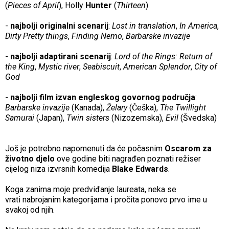
(
Pieces of April
), Holly
Hunter
(
Thirteen
)
-
najbolji originalni scenarij
:
Lost in translation
,
In America
,
Dirty Pretty things
,
Finding Nemo
,
Barbarske invazije
-
najbolji adaptirani scenarij
:
Lord of the Rings: Return of
the King
,
Mystic river
,
Seabiscuit
,
American Splendor
,
City of
God
-
najbolji film izvan engleskog govornog područja
:
Barbarske invazije
(Kanada),
Želary
(Češka),
The Twillight
Samurai
(Japan),
Twin sisters
(Nizozemska),
Evil
(Švedska)
Još je potrebno napomenuti da će počasnim
Oscarom za
životno djelo
ove godine biti nagrađen poznati režiser
cijelog niza izvrsnih komedija
Blake Edwards
.
Koga zanima moje predviđanje laureata, neka se
vrati nabrojanim kategorijama i pročita ponovo prvo ime u
svakoj od njih.