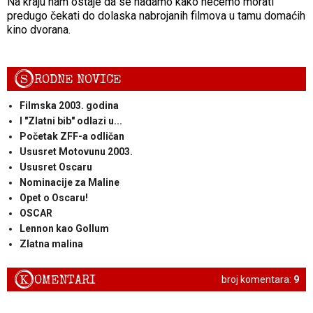
Na kraju nam ostaje da se nadamo kako nećemo morati
predugo čekati do dolaska nabrojanih filmova u tamu domaćih
kino dvorana.
S
RODNE NOVICE
Filmska 2003. godina
I "Zlatni bib" odlazi u...
Početak ZFF-a odličan
Ususret Motovunu 2003.
Ususret Oscaru
Nominacije za Maline
Opet o Oscaru!
OSCAR
Lennon kao Gollum
Zlatna malina
K
OMENTARI
broj komentara:
9