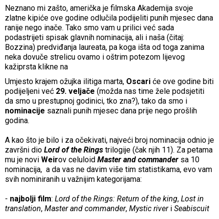
Neznano mi zašto, američka je filmska Akademija svoje
zlatne kipiće ove godine odlučila podijeliti punih mjesec dana
ranije nego inače. Tako smo vam u prilici već sada
podastrijeti spisak glavnih nominacija, ali i naša (čitaj:
Bozzina) predviđanja laureata, pa koga išta od toga zanima
neka dovuče strelicu ovamo i oštrim potezom lijevog
kažiprsta klikne na
Umjesto krajem ožujka ilitiga marta,
Oscari
će ove godine biti
podijeljeni već
29. veljače
(možda nas time žele podsjetiti
da smo u prestupnoj godinici, tko zna?), tako da smo i
nominacije
saznali punih mjesec dana prije nego prošlih
godina.
A kao što je bilo i za očekivati, najveći broj nominacija odnio je
završni dio
Lord of the Rings
trilogije (čak njih 11). Za petama
mu je novi
Weir
ov celuloid
Master and commander
sa 10
nominacija, a da vas ne davim više tim statistikama, evo vam
svih nominiranih u važnijim kategorijama:
-
najbolji film
:
Lord of the Rings: Return of the king
,
Lost in
translation
,
Master and commander
,
Mystic river
i
Seabiscuit