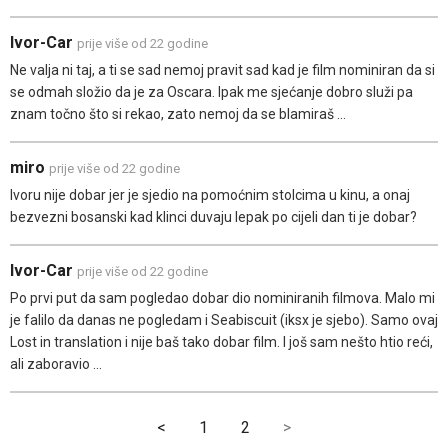
Ivor-Car
prije više od 22 godine
Ne valja ni taj, a ti se sad nemoj pravit sad kad je film nominiran da si
se odmah složio da je za Oscara. Ipak me sjećanje dobro služi pa
znam točno što si rekao, zato nemoj da se blamiraš ...
miro
prije više od 22 godine
Ivoru nije dobar jer je sjedio na pomoćnim stolcima u kinu, a onaj
bezvezni bosanski kad klinci duvaju lepak po cijeli dan ti je dobar?
Ivor-Car
prije više od 22 godine
Po prvi put da sam pogledao dobar dio nominiranih filmova. Malo mi
je falilo da danas ne pogledam i Seabiscuit (iksx je sjebo). Samo ovaj
Lost in translation i nije baš tako dobar film. I još sam nešto htio reći,
ali zaboravio ...
<
1
2
>