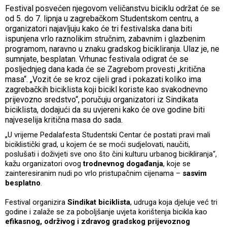
Festival posvećen njegovom veličanstvu biciklu održat će se
od 5. do 7. lipnja u zagrebačkom Studentskom centru, a
organizatori najavljuju kako će tri festivalska dana biti
ispunjena vrlo raznolikim stručnim, zabavnim i glazbenim
programom, naravno u znaku gradskog bicikliranja. Ulaz je, ne
sumnjate, besplatan. Vrhunac festivala odigrat će se
posljednjeg dana kada će se Zagrebom provesti „kritična
masa“. „Vozit će se kroz cijeli grad i pokazati koliko ima
zagrebačkih biciklista koji bicikl koriste kao svakodnevno
prijevozno sredstvo“, poručuju organizatori iz Sindikata
biciklista, dodajući da su uvjereni kako će ove godine biti
najveselija kritična masa do sada.
„U vrijeme Pedalafesta Studentski Centar će postati pravi mali
biciklistički grad, u kojem će se moći sudjelovati, naučiti,
poslušati i doživjeti sve ono što čini kulturu urbanog bicikliranja“,
kažu organizatori ovog
trodnevnog događanja
, koje se
zainteresiranim nudi po vrlo pristupačnim cijenama –
sasvim
besplatno
.
Festival organizira
Sindikat biciklista
, udruga koja djeluje već tri
godine i zalaže se za poboljšanje uvjeta korištenja bicikla kao
efikasnog, održivog i zdravog gradskog prijevoznog