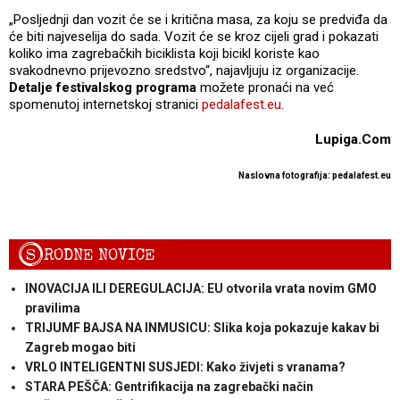
„Posljednji dan vozit će se i kritična masa, za koju se predviđa da
će biti najveselija do sada. Vozit će se kroz cijeli grad i pokazati
koliko ima zagrebačkih biciklista koji bicikl koriste kao
svakodnevno prijevozno sredstvo“, najavljuju iz organizacije.
Detalje festivalskog programa
možete pronaći na već
spomenutoj internetskoj stranici
pedalafest.eu
.
Lupiga.Com
Naslovna fotografija: pedalafest.eu
S
RODNE NOVICE
INOVACIJA ILI DEREGULACIJA: EU otvorila vrata novim GMO
pravilima
TRIJUMF BAJSA NA INMUSICU: Slika koja pokazuje kakav bi
Zagreb mogao biti
VRLO INTELIGENTNI SUSJEDI: Kako živjeti s vranama?
STARA PEŠČA: Gentrifikacija na zagrebački način