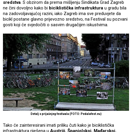
sredstva
. S obzirom da prema mišljenju Sindikata Grad Zagreb
ne čini dovoljno kako bi
biciklistička infrastruktura
u gradu bila
na zadovoljavajućoj razini, iako Zagreb ima sve preduvjete da
bicikl postane glavno prijevozno sredstvo, na Festival su pozvani
gosti koji će svjedočiti o sasvim drugačijim iskustvima.
Detalj s prijašnjeg festivala (FOTO: Pedalafest.eu)
Tako će zainteresirani imati priliku čuti kako je biciklistička
infrastruktura riješena u
Austriji, Španjolskoj, Mađarskoj,