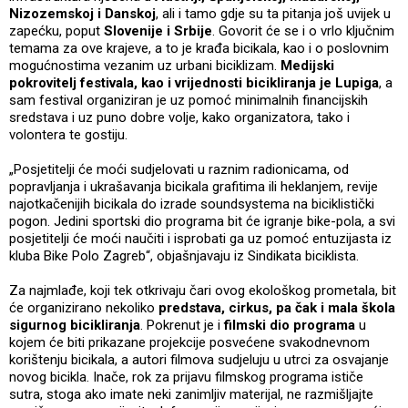
Nizozemskoj i Danskoj
, ali i tamo gdje su ta pitanja još uvijek u
zapećku, poput
Slovenije i Srbije
. Govorit će se i o vrlo ključnim
temama za ove krajeve, a to je krađa bicikala, kao i o poslovnim
mogućnostima vezanim uz urbani biciklizam.
Medijski
pokrovitelj festivala, kao i vrijednosti bicikliranja je Lupiga
, a
sam festival organiziran je uz pomoć minimalnih financijskih
sredstava i uz puno dobre volje, kako organizatora, tako i
volontera te gostiju.
„Posjetitelji će moći sudjelovati u raznim radionicama, od
popravljanja i ukrašavanja bicikala grafitima ili heklanjem, revije
najotkačenijih bicikala do izrade soundsystema na biciklistički
pogon. Jedini sportski dio programa bit će igranje bike-pola, a svi
posjetitelji će moći naučiti i isprobati ga uz pomoć entuzijasta iz
kluba Bike Polo Zagreb“, objašnjavaju iz Sindikata biciklista.
Za najmlađe, koji tek otkrivaju čari ovog ekološkog prometala, bit
će organizirano nekoliko
predstava, cirkus, pa čak i mala škola
sigurnog bicikliranja
. Pokrenut je i
filmski dio programa
u
kojem će biti prikazane projekcije posvećene svakodnevnom
korištenju bicikala, a autori filmova sudjeluju u utrci za osvajanje
novog bicikla. Inače, rok za prijavu filmskog programa ističe
sutra, stoga ako imate neki zanimljiv materijal, ne razmišljajte