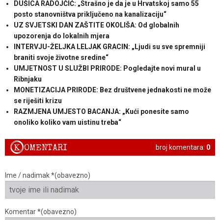
DUŠICA RADOJČIĆ: „Strašno je da je u Hrvatskoj samo 55
posto stanovništva priključeno na kanalizaciju“
UZ SVJETSKI DAN ZAŠTITE OKOLIŠA: Od globalnih
upozorenja do lokalnih mjera
INTERVJU-ŽELJKA LELJAK GRACIN: „Ljudi su sve spremniji
braniti svoje životne sredine“
UMJETNOST U SLUŽBI PRIRODE: Pogledajte novi mural u
Ribnjaku
MONETIZACIJA PRIRODE: Bez društvene jednakosti ne može
se riješiti krizu
RAZMJENA UMJESTO BACANJA: „Kući ponesite samo
onoliko koliko vam uistinu treba“
K
OMENTARI
broj komentara:
0
Ime / nadimak *(obavezno)
Komentar *(obavezno)