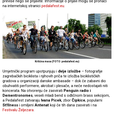
previše nego se prijavite. Informacije o prijavi mogu se pronaći
na internetskoj stranici
pedalafest.eu
.
Kritična masa (FOTO: pedalafest.eu)
Umjetnički program upotpunjuju i
dvije izložbe
– fotografije
zagrebačkih biciklista i njihovih priča te izložba biciklističkih
gradova u organizaciji danske ambasade – dok će zabavni dio
obuhvatiti performere, akrobat i plesače, a neće nedostajati niti
koncerata. Na otvorenju će zasvirati
Penguin radio i
Dementronomes
, veseli mladi bend s odličnom brass sekcijom,
a Pedalafest zatvaraju
Ivana Picek
, zbor
Čipkice
, popularni
St!llness
i omiljeni
Antenat
koji će tih dana zasvirati i na
Festivalu Željezara
.