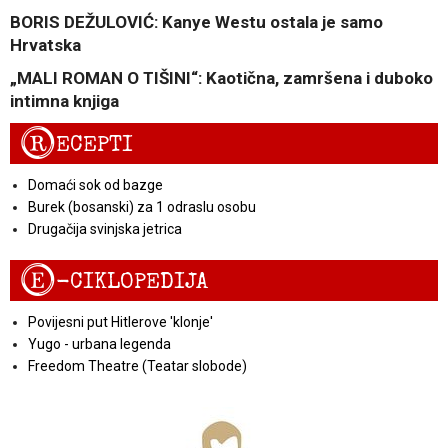
BORIS DEŽULOVIĆ: Kanye Westu ostala je samo
Hrvatska
„MALI ROMAN O TIŠINI“: Kaotična, zamršena i duboko
intimna knjiga
R
ECEPTI
Domaći sok od bazge
Burek (bosanski) za 1 odraslu osobu
Drugačija svinjska jetrica
E
-CIKLOPEDIJA
Povijesni put Hitlerove 'klonje'
Yugo - urbana legenda
Freedom Theatre (Teatar slobode)