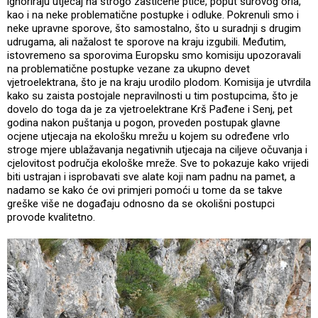
ignoriraju utjecaj na strogo zaštićene ptice, poput surovog orla,
kao i na neke problematične postupke i odluke. Pokrenuli smo i
neke upravne sporove, što samostalno, što u suradnji s drugim
udrugama, ali nažalost te sporove na kraju izgubili. Međutim,
istovremeno sa sporovima Europsku smo komisiju upozoravali
na problematične postupke vezane za ukupno devet
vjetroelektrana, što je na kraju urodilo plodom. Komisija je utvrdila
kako su zaista postojale nepravilnosti u tim postupcima, što je
dovelo do toga da je za vjetroelektrane Krš Pađene i Senj, pet
godina nakon puštanja u pogon, proveden postupak glavne
ocjene utjecaja na ekološku mrežu u kojem su određene vrlo
stroge mjere ublažavanja negativnih utjecaja na ciljeve očuvanja i
cjelovitost područja ekološke mreže. Sve to pokazuje kako vrijedi
biti ustrajan i isprobavati sve alate koji nam padnu na pamet, a
nadamo se kako će ovi primjeri pomoći u tome da se takve
greške više ne događaju odnosno da se okolišni postupci
provode kvalitetno.