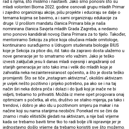
rad s njima, što mislimo i nastaviti. Jako smo ponosni što su
mladi volonteri Bioma 2022. godine osnovali grupu mladih Primar
i zajedno organiziraju akcije, pišu projekte i educiraju se dalje o
temama kojima se bavimo, a i sami organiziraju edukacije za
druge. U prošlom mandatu članica Primara bila je naša
nominirana članica Savjeta mladih Grada Zagreba, a nedavno
smo ponovo kandidirali novog člana Primara za to tijelo. Također,
mentoriramo Sekciju za ptice koja obučava mlade ornitologe,
kontinuirano surađujemo s Udrugom studenata biologije BIUS
koje je Sekcija za ptice dio, itd. tako da zapravo dosta ulažemo u
nove generacije jer to smatramo vrlo važnim. Jako je teško
izvesti zaključak jesu li danas mladi svjesniji i angažiraniji od
starijih generacija jer isto tako ima i velik dio mladih koje je
zahvatila neka nezainteresiranost općenito, a što je dosta teško
promijeniti. Što se tiče „instagram aktivizma“, okolišni aktivizam
je uvijek nešto pozitivno i prijeko potrebno, pa ako se i na taj
način širi neka dobra priča i dolazi i do ljudi koji je inače ne bi
vidjeti, trebamo to prihvatiti. Možda iz mene opet progovara onaj
optimizam s početka, ali eto, društvo se stalno mijenja, pa tako i
trendovi, i dobro je ako idu u pozitivnom smjeru pa makar i na
načine koji su nama starijima neobični. Ponekad mi se čini da
znamo i malo elitistički gledati na aktivizam, a nije baš vrijeme
kada se trebamo baviti time tko to radi bolje i/ili ispravnije jer je
jednostavno došlo vrijeme da trebamo koristiti sve što možemo.