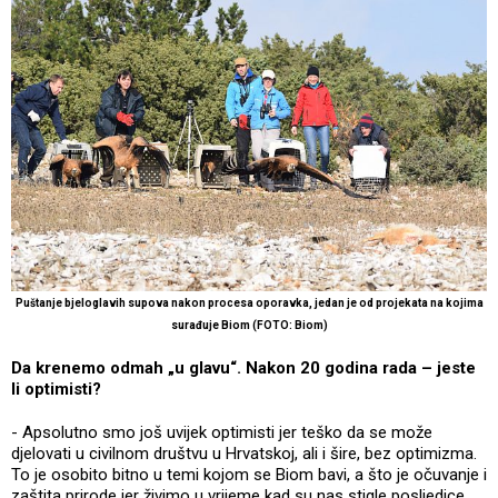
Puštanje bjeloglavih supova nakon procesa oporavka, jedan je od projekata na kojima
surađuje Biom (FOTO: Biom)
Da krenemo odmah „u glavu“. Nakon 20 godina rada – jeste
li optimisti?
- Apsolutno smo još uvijek optimisti jer teško da se može
djelovati u civilnom društvu u Hrvatskoj, ali i šire, bez optimizma.
To je osobito bitno u temi kojom se Biom bavi, a što je očuvanje i
zaštita prirode jer živimo u vrijeme kad su nas stigle posljedice