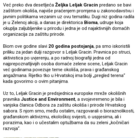
Već preko dva desetljeća
Željka Leljak Gracin
predano se bavi
zaštitom okoliša, najviše praćenjem promjena u zakonodavstvu i
javnim politikama vezanim uz ovu tematiku. Dugi niz godina radila
je u Zelenoj akciji, a danas je direktorica
Bioma
, udruge koja
okuplja zaljubljenike u prirodu i jedna je od najaktivnijih domaćih
organizacija za zaštitu prirode.
Biom ove godine slavi
20 godina postojanja
, pa smo iskoristili
priliku za jedan dulji razgovor s Leljak Gracin. Pravnica po struci,
aktivistica po uvjerenju, a po radnoj biografiji jedna od
najprepoznatljivijih osoba domaće zelene scene, Leljak Gracin
već godinama povezuje teme okoliša, prava i građanskog
angažmana. Rijetko tko u Hrvatskoj ima bolji „pregled terena“
kada govorimo o ovim pitanjima.
Uz to, Leljak Gracin je predsjednica europske mreže okolišnih
pravnika
Justice and Environment
, a svojevremeno je bila i
vanjska članica Odbora za zaštitu okoliša i prirode Hrvatskog
sabora. S njom smo, među ostalim, razgovarali o bioraznolikosti,
građanskom aktivizmu, ekološkoj svijesti, o uspjesima, ali i
porazima, kao i o učestalim optužbama da su zeleni „kočničari
razvoja“.