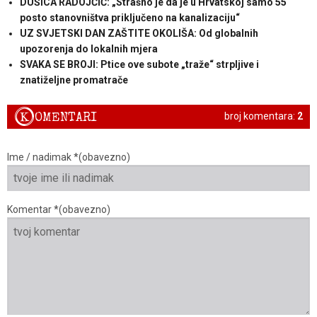
DUŠICA RADOJČIĆ: „Strašno je da je u Hrvatskoj samo 55
posto stanovništva priključeno na kanalizaciju“
UZ SVJETSKI DAN ZAŠTITE OKOLIŠA: Od globalnih
upozorenja do lokalnih mjera
SVAKA SE BROJI: Ptice ove subote „traže“ strpljive i
znatiželjne promatrače
K
OMENTARI
broj komentara:
2
Ime / nadimak *(obavezno)
Komentar *(obavezno)