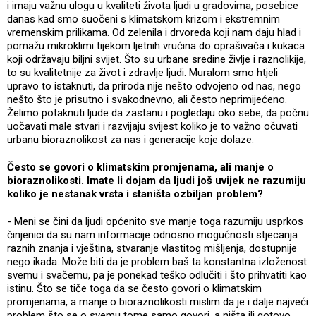
i imaju važnu ulogu u kvaliteti života ljudi u gradovima, posebice
danas kad smo suočeni s klimatskom krizom i ekstremnim
vremenskim prilikama. Od zelenila i drvoreda koji nam daju hlad i
pomažu mikroklimi tijekom ljetnih vrućina do oprašivača i kukaca
koji održavaju biljni svijet. Što su urbane sredine življe i raznolikije,
to su kvalitetnije za život i zdravlje ljudi. Muralom smo htjeli
upravo to istaknuti, da priroda nije nešto odvojeno od nas, nego
nešto što je prisutno i svakodnevno, ali često neprimijećeno.
Želimo potaknuti ljude da zastanu i pogledaju oko sebe, da počnu
uočavati male stvari i razvijaju svijest koliko je to važno očuvati
urbanu bioraznolikost za nas i generacije koje dolaze.
Često se govori o klimatskim promjenama, ali manje o
bioraznolikosti. Imate li dojam da ljudi još uvijek ne razumiju
koliko je nestanak vrsta i staništa ozbiljan problem?
- Meni se čini da ljudi općenito sve manje toga razumiju usprkos
činjenici da su nam informacije odnosno mogućnosti stjecanja
raznih znanja i vještina, stvaranje vlastitog mišljenja, dostupnije
nego ikada. Može biti da je problem baš ta konstantna izloženost
svemu i svačemu, pa je ponekad teško odlučiti i što prihvatiti kao
istinu. Što se tiče toga da se često govori o klimatskim
promjenama, a manje o bioraznolikosti mislim da je i dalje najveći
problem što se o svemu tome samo govori, a ništa ili gotovo