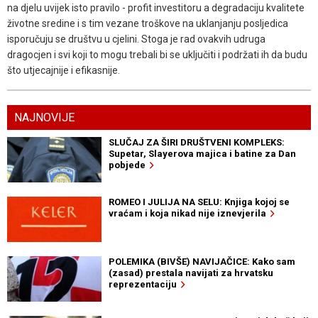
na djelu uvijek isto pravilo - profit investitoru a degradaciju kvalitete
životne sredine i s tim vezane troškove na uklanjanju posljedica
isporučuju se društvu u cjelini. Stoga je rad ovakvih udruga
dragocjen i svi koji to mogu trebali bi se uključiti i podržati ih da budu
što utjecajnije i efikasnije.
NAJNOVIJE
SLUČAJ ZA ŠIRI DRUŠTVENI KOMPLEKS:
Supetar, Slayerova majica i batine za Dan
pobjede
ROMEO I JULIJA NA SELU: Knjiga kojoj se
vraćam i koja nikad nije iznevjerila
POLEMIKA (BIVŠE) NAVIJAČICE: Kako sam
(zasad) prestala navijati za hrvatsku
reprezentaciju