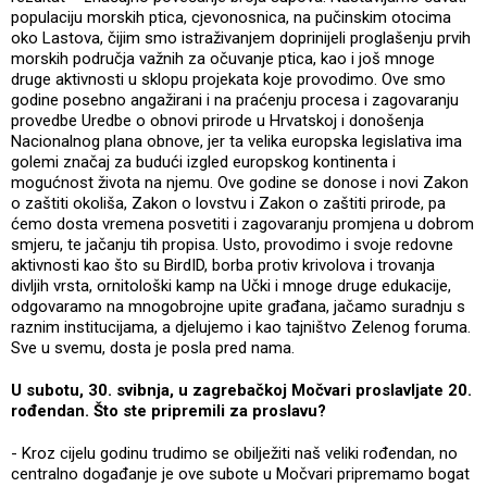
populaciju morskih ptica, cjevonosnica, na pučinskim otocima
oko Lastova, čijim smo istraživanjem doprinijeli proglašenju prvih
morskih područja važnih za očuvanje ptica, kao i još mnoge
druge aktivnosti u sklopu projekata koje provodimo. Ove smo
godine posebno angažirani i na praćenju procesa i zagovaranju
provedbe Uredbe o obnovi prirode u Hrvatskoj i donošenja
Nacionalnog plana obnove, jer ta velika europska legislativa ima
golemi značaj za budući izgled europskog kontinenta i
mogućnost života na njemu. Ove godine se donose i novi Zakon
o zaštiti okoliša, Zakon o lovstvu i Zakon o zaštiti prirode, pa
ćemo dosta vremena posvetiti i zagovaranju promjena u dobrom
smjeru, te jačanju tih propisa. Usto, provodimo i svoje redovne
aktivnosti kao što su BirdID, borba protiv krivolova i trovanja
divljih vrsta, ornitološki kamp na Učki i mnoge druge edukacije,
odgovaramo na mnogobrojne upite građana, jačamo suradnju s
raznim institucijama, a djelujemo i kao tajništvo Zelenog foruma.
Sve u svemu, dosta je posla pred nama.
U subotu, 30. svibnja, u zagrebačkoj Močvari proslavljate 20.
rođendan. Što ste pripremili za proslavu?
- Kroz cijelu godinu trudimo se obilježiti naš veliki rođendan, no
centralno događanje je ove subote u Močvari pripremamo bogat