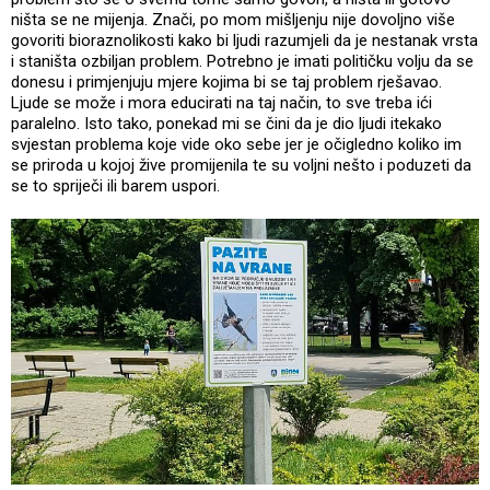
ništa se ne mijenja. Znači, po mom mišljenju nije dovoljno više
govoriti bioraznolikosti kako bi ljudi razumjeli da je nestanak vrsta
i staništa ozbiljan problem. Potrebno je imati političku volju da se
donesu i primjenjuju mjere kojima bi se taj problem rješavao.
Ljude se može i mora educirati na taj način, to sve treba ići
paralelno. Isto tako, ponekad mi se čini da je dio ljudi itekako
svjestan problema koje vide oko sebe jer je očigledno koliko im
se priroda u kojoj žive promijenila te su voljni nešto i poduzeti da
se to spriječi ili barem uspori.