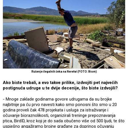
Rušenje ilegalnih čeka na Neretvi (FOTO: Biom)
Ako biste trebali, a evo takve prilike, izdvojiti pet najvećih
postignuća udruge u te dvije decenije, što biste izdvojili?
- Mnoge zaklade godinama govore udrugama da su brojke
najbitnije pa ću prvo navesti kako smo ponosni što smo u 20
godina proveli čak 478 projekata i usluga za istraživanje i
očuvanje bioraznolikosti, organizirali treninge prepoznavanja
ptica, BirdID, kroz koji je do sada obučeno više od 500 ljudi, te što
uspješno angažiramo brojne građane za doprinos očuvanju