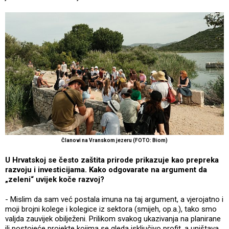
Članovi na Vranskom jezeru (FOTO: Biom)
U Hrvatskoj se često zaštita prirode prikazuje kao prepreka
razvoju i investicijama. Kako odgovarate na argument da
„zeleni“ uvijek koče razvoj?
- Mislim da sam već postala imuna na taj argument, a vjerojatno i
moji brojni kolege i kolegice iz sektora (smijeh, op.a.), tako smo
valjda zauvijek obilježeni. Prilikom svakog ukazivanja na planirane
ili postojeće projekte kojima se gleda isključivo profit, a uništava