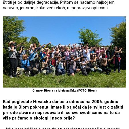
štititi je od daljnje degradacije. Pritom se nadamo najboljem,
naravno, jer smo, kako već rekoh, nepopravljivi optimisti.
Članovi Bioma na izletu na Krku (FOTO: Biom)
Kad pogledate Hrvatsku danas u odnosu na 2006. godinu
kada je Biom pokrenut, imate li osjećaj da je svijest o zaštiti
prirode stvarno napredovala ili se sve svodi samo na to da
više pričamo o ekologiji nego prije?