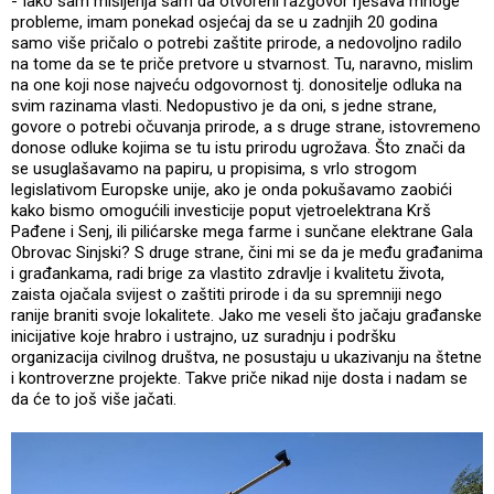
- Iako sam mišljenja sam da otvoreni razgovor rješava mnoge
probleme, imam ponekad osjećaj da se u zadnjih 20 godina
samo više pričalo o potrebi zaštite prirode, a nedovoljno radilo
na tome da se te priče pretvore u stvarnost. Tu, naravno, mislim
na one koji nose najveću odgovornost tj. donositelje odluka na
svim razinama vlasti. Nedopustivo je da oni, s jedne strane,
govore o potrebi očuvanja prirode, a s druge strane, istovremeno
donose odluke kojima se tu istu prirodu ugrožava. Što znači da
se usuglašavamo na papiru, u propisima, s vrlo strogom
legislativom Europske unije, ako je onda pokušavamo zaobići
kako bismo omogućili investicije poput vjetroelektrana Krš
Pađene i Senj, ili pilićarske mega farme i sunčane elektrane Gala
Obrovac Sinjski? S druge strane, čini mi se da je među građanima
i građankama, radi brige za vlastito zdravlje i kvalitetu života,
zaista ojačala svijest o zaštiti prirode i da su spremniji nego
ranije braniti svoje lokalitete. Jako me veseli što jačaju građanske
inicijative koje hrabro i ustrajno, uz suradnju i podršku
organizacija civilnog društva, ne posustaju u ukazivanju na štetne
i kontroverzne projekte. Takve priče nikad nije dosta i nadam se
da će to još više jačati.