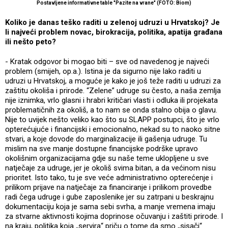
Postavljene informativne table "Pazite na vrane" (FOTO: Biom)
Koliko je danas teško raditi u zelenoj udruzi u Hrvatskoj? Je
li najveći problem novac, birokracija, politika, apatija građana
ili nešto peto?
- Kratak odgovor bi mogao biti – sve od navedenog je najveći
problem (smijeh, op.a.). Istina je da sigurno nije lako raditi u
udruzi u Hrvatskoj, a moguće je kako je još teže raditi u udruzi za
zaštitu okoliša i prirode. “Zelene” udruge su često, a naša zemlja
nije iznimka, vrlo glasni i hrabri kritičari vlasti i odluka ili projekata
problematičnih za okoliš, a to nam se onda stalno obija o glavu.
Nije to uvijek nešto veliko kao što su SLAPP postupci, što je vrlo
opterećujuće i financijski i emocionalno, nekad su to naoko sitne
stvari, a koje dovode do marginalizacije ili gašenja udruge. Tu
mislim na sve manje dostupne financijske podrške upravo
okolišnim organizacijama gdje su naše teme uklopljene u sve
natječaje za udruge, jer je okoliš svima bitan, a da većinom nisu
prioritet. Isto tako, tu je sve veće administrativno opterećenje i
prilikom prijave na natječaje za financiranje i prilikom provedbe
radi čega udruge i gube zaposlenike jer su zatrpani u beskrajnu
dokumentaciju koja je sama sebi svrha, a manje vremena imaju
za stvarne aktivnosti kojima doprinose očuvanju i zaštiti prirode. I
na kraju, politika koja „servira“ priču o tome da smo „sisači“