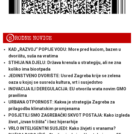
S
RODNE NOVICE
KAD „RAZVOJ“ POPIJE VODU: More pred kućom, bazen u
dvorištu, suša na vratima
STIHIJA NA DJELU: Država krenula u strategiju, ali ne zna
koliko ima biootpada
JEDINSTVENO DVORIŠTE: Usred Zagreba krije se zelena
oaza u kojoj se susreću kultura, vrt i susjedstvo
INOVACIJA ILI DEREGULACIJA: EU otvorila vrata novim GMO
pravilima
URBANA OTPORNOST: Kakva je strategija Zagreba za
prilagodbu klimatskim promjenama
POSJETILI SMO ZAGREBAČKI SKVOT POSTAJA: Kako izgleda
život „izvan tržišta“ i bez hijerarhije
VRLO INTELIGENTNI SUSJEDI: Kako živjeti s vranama?