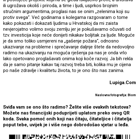
ili ugrožava okoliš i priroda, a time i ljudi, usprkos brojnim
stručnim argumentima, proglasi nas se onim „zelenima koji su
protiv svega“. Već godinama s kolegama razgovaram o tome
kako pokazati i dokazati ljudima u Hrvatskoj da mi zaista
nevjerojatno volimo svoju zemlju jer je pokušavamo očuvati od
tzv. investicija koje neće donijeti nikakav boljitak za ljude. Moguće
je da smo toliko usmjereni na „gašenje požara“, odnosno
ukazivanje na probleme i sprečavanje daljnje štete da nedovoljno
radimo na ukazivanju na moguća rješenja pa nas je onda vrlo
lako opetovano proglašavati onima koji koče razvoj. Ja bih rekla
da je samo pitanje kakav taj razvoj treba biti, kolika mu je cijena
po naše zdravlje i kvalitetu života, to je ono što nas zanima.
Lupiga.Com
Naslovna fotografija: Biom
Sviđa vam se ono što radimo? Želite više ovakvih tekstova?
Možete nas financijski poduprijeti uplatom preko ovog QR
koda. Svaka pomoć onih koji nas čitaju, čitateljice i čitatelja
poput tebe, uvijek je i više nego dobrodošao vjetar u leđa.