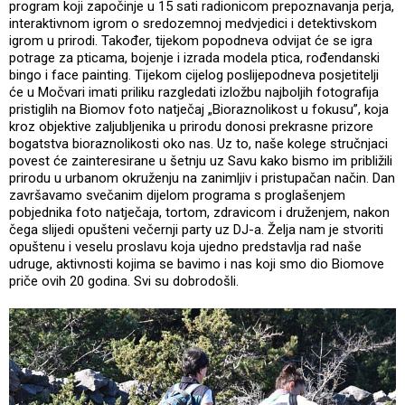
program koji započinje u 15 sati radionicom prepoznavanja perja,
interaktivnom igrom o sredozemnoj medvjedici i detektivskom
igrom u prirodi. Također, tijekom popodneva odvijat će se igra
potrage za pticama, bojenje i izrada modela ptica, rođendanski
bingo i face painting. Tijekom cijelog poslijepodneva posjetitelji
će u Močvari imati priliku razgledati izložbu najboljih fotografija
pristiglih na Biomov foto natječaj „Bioraznolikost u fokusu”, koja
kroz objektive zaljubljenika u prirodu donosi prekrasne prizore
bogatstva bioraznolikosti oko nas. Uz to, naše kolege stručnjaci
povest će zainteresirane u šetnju uz Savu kako bismo im približili
prirodu u urbanom okruženju na zanimljiv i pristupačan način. Dan
završavamo svečanim dijelom programa s proglašenjem
pobjednika foto natječaja, tortom, zdravicom i druženjem, nakon
čega slijedi opušteni večernji party uz DJ-a. Želja nam je stvoriti
opuštenu i veselu proslavu koja ujedno predstavlja rad naše
udruge, aktivnosti kojima se bavimo i nas koji smo dio Biomove
priče ovih 20 godina. Svi su dobrodošli.