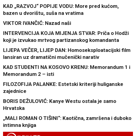
KAD „RAZVOJ“ POPIJE VODU: More pred kućom,
bazen u dvorištu, suša na vratima
VIKTOR IVANČIĆ: Nazad naši
INTERVENCIJA KOJA MIJENJA STVAR: Priča o Hodži
koji je izvukao mrtvog partizanskog komandanta
LIJEPA VEČER, LIJEP DAN: Homoseksploatacijski film
lansiran uz dramatični mučenički narativ
KAD STUDENTI NA KOSOVO KRENU: Memorandum 1 i
Memorandum 2 – isti
FILOZOFIJA PALANKE: Estetski kriteriji huliganske
zajednice
BORIS DEŽULOVIĆ: Kanye Westu ostala je samo
Hrvatska
„MALI ROMAN O TIŠINI“: Kaotična, zamršena i duboko
intimna knjiga