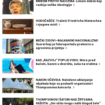
KRIKOM PROTIV NACIZMA: Limeni doboš koji
razbija velike ideologije
HODOČAŠĆE: Tražeći Friedricha Nietzschea
i njegove misli
BEČKI ZIDOVI–BALKANSKI NACIONALIZMI:
Susret koji je fotoreportažu pretvorio u
agresivnu prijetnju
KAD „RAZVOJ“ POPIJE VODU: More pred
kućom, bazen u dvorištu, suša na vratima
NAKON OČEVIDA: Naloženo uklanjanje
objekata koje su postavili organizatori
Thompsonova koncerta
THOMPSONOVI ŠATORI NAD ŽRTVAMA
FAŠISTA: „Oni očito mogu raditi štogod žele“