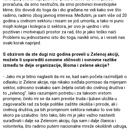
proračuna, da smo nestručni, da smo protivnici investicijske
klime, što dovodi do toga da i dio građana ne vidi kako sve što
radimo, radimo zbog javnog interesa. Međutim, ja sam više od 20
godina u civilnom sektoru i nisam se još umorila, a tako ni puno
mojih kolega i kolegica iz sektora, jer ovo je ujedno i vrlo
pozitivan i motivirajući prostor za rad, što je jako teško naći.
Problemi su jednostavno isto dio toga, navikli smo, a i veseli nas
svaki korak naprijed.
S obzirom da ste dugi niz godina proveli u Zelenoj akciji,
možete li usporediti osnovne sličnosti i osnovne razlike
između te dvije organizacije, Bioma i zelene akcije?
- Jako mi je bitno naglasiti da mi se, kad sam počela razmišljati o
odlasku iz Zelene akcije, nije nikako sviđala pomisao da mijenjam
sektor, odnosno svakako sam željela ostati dio civilnog društva i
to „zelenog“. Iako razumijem potrebu i za takvom vrstom
promjene, činilo mi se da sam previše truda i ljubavi uložila u
zagovarački rad za bolje politike zaštite okoliša i prirode, ali i
civilnog društva, pa bih promjenom sektora nekako to sve bilo
skoro pa uzaludno. Isto tako, bilo mi je jako važno nastaviti
surađivati i dalje sa Zelenom akciju, čija sam i dalje članica i
volonterka, što radimo putem nacionalne mreže okolišnih udruga,