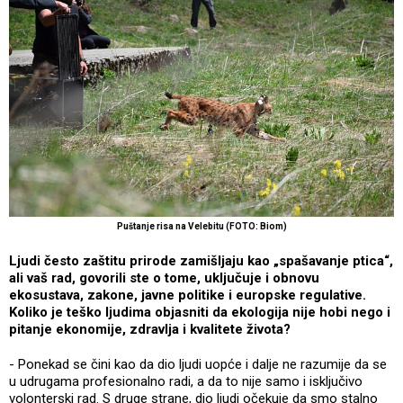
Puštanje risa na Velebitu (FOTO: Biom)
Ljudi često zaštitu prirode zamišljaju kao „spašavanje ptica“,
ali vaš rad, govorili ste o tome, uključuje i obnovu
ekosustava, zakone, javne politike i europske regulative.
Koliko je teško ljudima objasniti da ekologija nije hobi nego i
pitanje ekonomije, zdravlja i kvalitete života?
- Ponekad se čini kao da dio ljudi uopće i dalje ne razumije da se
u udrugama profesionalno radi, a da to nije samo i isključivo
volonterski rad. S druge strane, dio ljudi očekuje da smo stalno