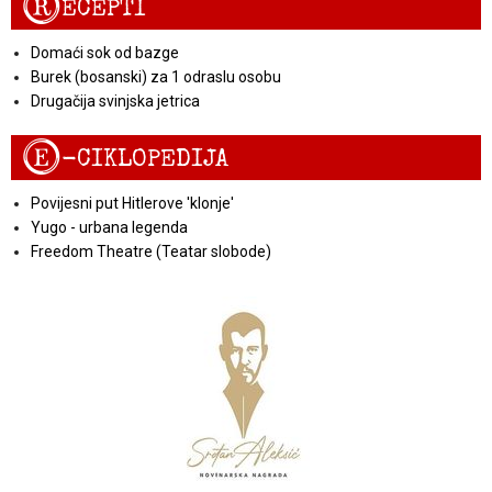
R
ECEPTI
Domaći sok od bazge
Burek (bosanski) za 1 odraslu osobu
Drugačija svinjska jetrica
E
-CIKLOPEDIJA
Povijesni put Hitlerove 'klonje'
Yugo - urbana legenda
Freedom Theatre (Teatar slobode)