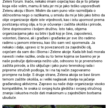
Zeleni forum. Inače, nekako imam osjećaj kao da je to pitanje
koga više volim, mamu ili tatu jer mi je jako teško uspoređivati
Zelenu akciju i Biom. Mislim da sam puno više razmišljala o
sličnostima nego o razlikama, u smislu da mi je bilo jako bitno da
obje organizacije dijele iste vrijednosti, kao i istu upornost prema
postizanju istog cilja, a to je očuvanje i zaštita okoliša i prirode,
čime doprinosimo i boljem društvu. Isto tako, objema
organizacijama jako su bitni i ljudi koji je čine, zaposlenici,
volonteri, članovi, ali i građani i građanke jer sve što radimo
radimo u javnom interesu, kao što sam već spomenula. Ja
nekako i dalje, upravo iz te povezanosti za zajednički cilj,
osjećam da sam dio i Bioma i Zelene akcije. Kada bih baš morala
navesti i neke razlike, onda su to teme kojima se bavimo jer je
naše područje djelovanja nešto uže, odnosno to je prvenstveno
zaštita prirode, a što uključuje i jako puno terenskog rada i
pripreme stručnih podloga, te i na taj način zagovaramo
promjene na bolje. S druge strane, Zelena akcija se bavi širom
temom zaštite okoliša, a i veliki naglasak stavlja na jačanje
građanskog aktivizma. Zapravo su naše dvije organizacije visoko
kompatibilne, te svaka iz svojeg kuta gledišta i svojeg stručnog
znanja i iskustva može dati maksimum u zajedničkim borbama
ubuduće.