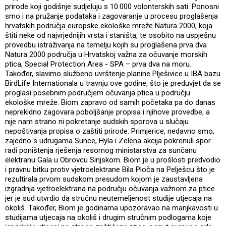
prirode koji godišnje sudjeluju s 10.000 volonterskih sati. Ponosni
smo i na pružanje podataka i zagovaranje u procesu proglašenja
hrvatskih područja europske ekološke mreže Natura 2000, koja
štiti neke od najvrjednijih vrsta i staništa, te osobito na uspješnu
provedbu istraživanja na temelju kojih su proglašena prva dva
Natura 2000 područja u Hrvatskoj važna za očuvanje morskih
ptica, Special Protection Area - SPA – prva dva na moru.
Također, slavimo službeno uvrštenje planine Plješivice u IBA bazu
BirdLife Internationala u travnju ove godine, što je preduvjet da se
proglasi posebnim područjem očuvanja ptica u području
ekološke mreže. Biom zapravo od samih početaka pa do danas
neprekidno zagovara poboljšanje propisa i njihove provedbe, a
nije nam strano ni pokretanje sudskih sporova u slučaju
nepoštivanja propisa o zaštiti prirode. Primjerice, nedavno smo,
zajedno s udrugama Sunce, Hyla i Zelena akcija pokrenuli spor
radi poništenja rješenja resornog ministarstva za sunčanu
elektranu Gala u Obrovcu Sinjskom. Biom je u prošlosti predvodio
i pravnu bitku protiv vjetroelektrane Bila Ploča na Pelješcu što je
rezultirala prvom sudskom presudom kojom je zaustavljena
izgradnja vjetroelektrana na području očuvanja važnom za ptice
jer je sud utvrdio da stručnu neutemeljenost studije utjecaja na
okoliš. Također, Biom je godinama upozoravao na manjkavosti u
studijama utjecaja na okoliš i drugim stručnim podlogama koje