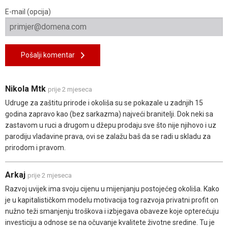
E-mail (opcija)
Pošalji komentar
Nikola Mtk
prije 2 mjeseca
Udruge za zaštitu prirode i okoliša su se pokazale u zadnjih 15
godina zapravo kao (bez sarkazma) najveći branitelji. Dok neki sa
zastavom u ruci a drugom u džepu prodaju sve što nije njihovo i uz
parodiju vladavine prava, ovi se zalažu baš da se radi u skladu za
prirodom i pravom.
Arkaj
prije 2 mjeseca
Razvoj uvijek ima svoju cijenu u mijenjanju postojećeg okoliša. Kako
je u kapitalističkom modelu motivacija tog razvoja privatni profit on
nužno teži smanjenju troškova i izbjegava obaveze koje opterećuju
investiciju a odnose se na očuvanje kvalitete životne sredine. Tu je