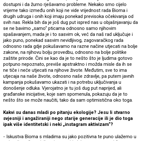
dostupni i da žurno rješavamo probleme. Nekako smo cijelo
vrijeme tako između onih koji ne vide vrijednost rada Bioma i
drugih udruga i onih koji imaju ponekad previsoka očekivanja od
svih nas. Rekla bih da je još dug put ispred nas u objašnjavanju da
se ne bavimo „samo“ pticama odnosno samo njihovim
spašavanjem, mada je i to sasvim ok, već da naš rad uključuje i
jako puno, ponekad sasvim nevidljivog, zagovaračkog rada
odnosno rada gdje pokušavamo na razne načine utjecati na bolje
zakone, na njihovu bolju provedbu, odnosno na bolje politike
zaštite prirode. Čini se kao da je to nešto što je ljudima gotovo
potpuno nepoznato, previše apstraktno i možda misle da ih se
ne tiče i neće utjecati na njihove živote. Međutim, sve to ima
utjecaja na naše živote, odnosno naše zdravlje, pa putem javnih
kampanja pokušavamo ukazati i na potrebu uključivanja u
donošenje odluka. Vjerojatno je tu još dug put naprijed, ali
građanske inicijative, koje sam spomenula, pokazuju da je to
nešto što se može naučiti, tako da sam optimistična oko toga.
Kakvi su danas mladi po pitanju ekologije? Jesu li stvarno
svjesniji i angažiraniji nego starije generacije ili je dio toga
ipak više identitetski i neki „instagram aktivizam“?
- Iskustva Bioma s mladima su jako pozitivna te puno ulažemo u