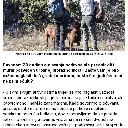
Potraga za otrovnim mamcima uz pomoć potražnih pasa (FOTO: Biom)
Povodom 20 godina djelovanja nedavno ste predstavili i
mural posvećen urbanoj bioraznolikosti. Zašto vam je bilo
važno naglasiti baš gradsku prirodu, nešto što ljudi često ni
ne primjećuju?
- U svim svojim aktivnostima uvijek želimo naglasiti važnost
urbane bioraznolikosti jer je to priroda koja je ljudima najbliža, ali
istovremeno i najviše zanemarena. Kada govorimo o očuvanju
prirode, često mislimo na nacionalne parkove i udaljena,
netaknuta područja ili divljinu, dok zaboravljamo da se priroda
nalazi i u samim gradovima, vrtovima pa i našim dvorištima.
Urbani ekosustavi su iznimno važni jer podržavaju velik broj vrsta