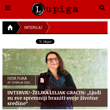
INTERVJU
IVOR FUKA
29. SVIBNJA 2026.
INTERVJU-ŽELJKA LELJAK GRACIN: „Ljudi
su sve spremniji braniti svoje životne
sredine“