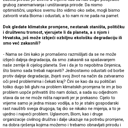
grubog zanemarivanja i uništavanja prirode. Da nismo
optimistični, usprkos svemu što vidimo oko sebe, mogli bismo
zatvoriti vrata Bioma i odustati, a to nam ni ne pada na pamet.
Dok gledate klimatske promjene, nestanak staništa, političku
i društvenu tromost, vjerujete li da planeta, a s njom i
Hrvatska, još može izbjeći ozbiljnu ekološku degradaciju ili
smo već zakasnili?
- Nama se čini kako je promašeno razmišljati da se ne može
izbjeći daljnja degradacija, da smo zakasnili sa spašavanjem
naše zemlje ili cijelog planeta. Sve i da je to nepobitna činjenica,
što bismo sada trebali napraviti? Jednostavno odustati od borbe
protiv daljnje degradacije, živjeti svoj život na način da zatvaramo
oči pred problemima i čekati kraj? Čini se kao da su političari
toliko dugo bili gluhi na problem klimatskih promjena te im je bio
problem uopće prihvatiti što nam dolazi, a sada su odjednom
stava da se ne može ništa napraviti jer je prekasno. Cijelo to
vrijeme samo je jedna misao vodilja, a to je stalni gospodarski
rast nauštrb svega drugoga, taj dio se nikako ne mijenja, a to je
ujedno i najveći problem. Uglavnom, Biom, kao i druge
organizacije civilnog društva i dalje ukazuje na potrebu promjene,
na dobra rješenja kojima možemo i trebamo obnavljati prirodu i