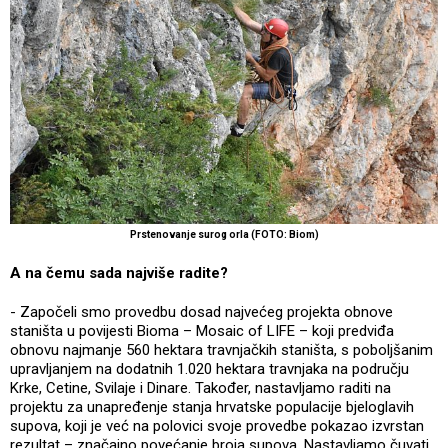
Prstenovanje surog orla (FOTO: Biom)
A na čemu sada najviše radite?
- Započeli smo provedbu dosad najvećeg projekta obnove
staništa u povijesti Bioma – Mosaic of LIFE – koji predviđa
obnovu najmanje 560 hektara travnjačkih staništa, s poboljšanim
upravljanjem na dodatnih 1.020 hektara travnjaka na području
Krke, Cetine, Svilaje i Dinare. Također, nastavljamo raditi na
projektu za unapređenje stanja hrvatske populacije bjeloglavih
supova, koji je već na polovici svoje provedbe pokazao izvrstan
rezultat – značajno povećanje broja supova. Nastavljamo čuvati