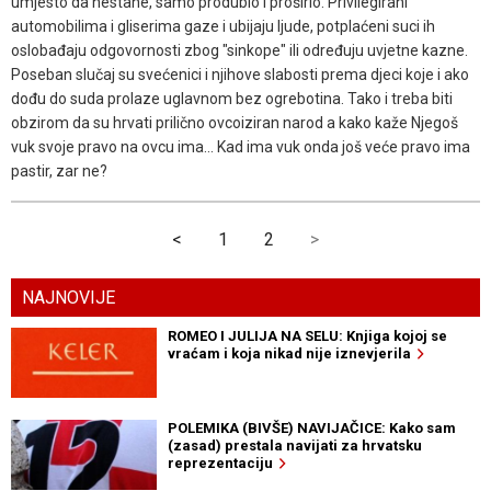
umjesto da nestane, samo produbio i proširio. Privilegirani
automobilima i gliserima gaze i ubijaju ljude, potplaćeni suci ih
oslobađaju odgovornosti zbog "sinkope" ili određuju uvjetne kazne.
Poseban slučaj su svećenici i njihove slabosti prema djeci koje i ako
dođu do suda prolaze uglavnom bez ogrebotina. Tako i treba biti
obzirom da su hrvati prilično ovcoiziran narod a kako kaže Njegoš
vuk svoje pravo na ovcu ima... Kad ima vuk onda još veće pravo ima
pastir, zar ne?
<
1
2
>
NAJNOVIJE
ROMEO I JULIJA NA SELU: Knjiga kojoj se
vraćam i koja nikad nije iznevjerila
POLEMIKA (BIVŠE) NAVIJAČICE: Kako sam
(zasad) prestala navijati za hrvatsku
reprezentaciju