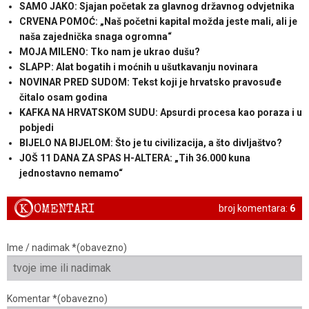
SAMO JAKO: Sjajan početak za glavnog državnog odvjetnika
CRVENA POMOĆ: „Naš početni kapital možda jeste mali, ali je
naša zajednička snaga ogromna“
MOJA MILENO: Tko nam je ukrao dušu?
SLAPP: Alat bogatih i moćnih u ušutkavanju novinara
NOVINAR PRED SUDOM: Tekst koji je hrvatsko pravosuđe
čitalo osam godina
KAFKA NA HRVATSKOM SUDU: Apsurdi procesa kao poraza i u
pobjedi
BIJELO NA BIJELOM: Što je tu civilizacija, a što divljaštvo?
JOŠ 11 DANA ZA SPAS H-ALTERA: „Tih 36.000 kuna
jednostavno nemamo“
K
OMENTARI
broj komentara:
6
Ime / nadimak *(obavezno)
Komentar *(obavezno)