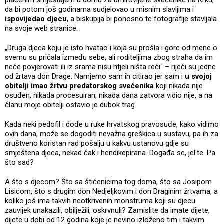
da bi potom još godinama sudjelovao u misnim slavljima i
ispovijedao djecu
, a biskupija bi ponosno te fotografije stavljala
na svoje web stranice.
„Druga djeca koju je isto hvatao i koja su prošla i gore od mene o
svemu su pričala između sebe, ali roditeljima zbog straha da im
neće povjerovati ili iz srama nisu htjeli ništa reći“ – riječi su jedne
od žrtava don Drage. Namjerno sam ih citirao jer sam i
u svojoj
obitelji imao žrtvu predatorskog svećenika
koji nikada nije
osuđen, nikada procesuiran, nikada dana zatvora vidio nije, a na
članu moje obitelji ostavio je dubok trag.
Kada neki pedofil i dođe u ruke hrvatskog pravosuđe, kako vidimo
ovih dana, može se dogoditi nevažna greškica u sustavu, pa ih za
društveno koristan rad pošalju u kakvu ustanovu gdje su
smještena djeca, nekad čak i hendikepirana. Događa se, jel'te. Pa
što sad?
A što s djecom? Što sa štićenicima tog doma, što sa Josipom
Lisicom, što s drugim don Nedjeljkovim i don Draginim žrtvama, a
koliko još ima takvih neotkrivenih monstruma koji su djecu
zauvijek unakazili, obilježili, oskrvnuli? Zamislite da imate dijete,
dijete u dobi od 12 godina koje je nevino izloženo tim i takvim