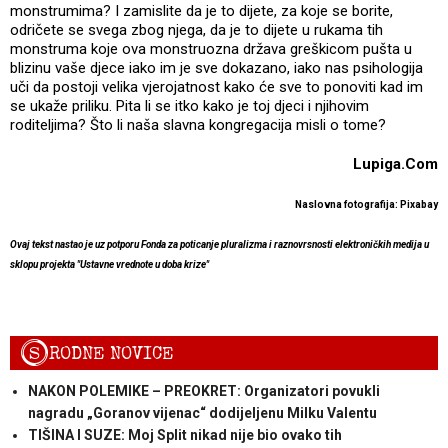
monstrumima? I zamislite da je to dijete, za koje se borite,
odričete se svega zbog njega, da je to dijete u rukama tih
monstruma koje ova monstruozna država greškicom pušta u
blizinu vaše djece iako im je sve dokazano, iako nas psihologija
uči da postoji velika vjerojatnost kako će sve to ponoviti kad im
se ukaže priliku. Pita li se itko kako je toj djeci i njihovim
roditeljima? Što li naša slavna kongregacija misli o tome?
Lupiga.Com
Naslovna fotografija: Pixabay
Ovaj tekst nastao je uz potporu Fonda za poticanje pluralizma i raznovrsnosti elektroničkih medija u
sklopu projekta "Ustavne vrednote u doba krize"
S
RODNE NOVICE
NAKON POLEMIKE – PREOKRET: Organizatori povukli
nagradu „Goranov vijenac“ dodijeljenu Milku Valentu
TIŠINA I SUZE: Moj Split nikad nije bio ovako tih