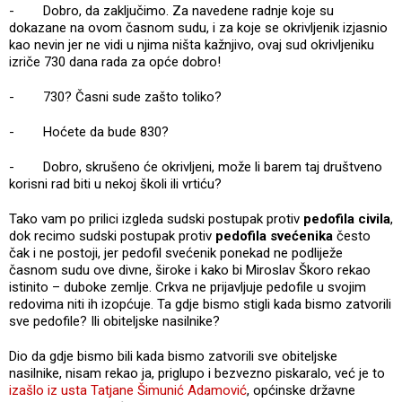
- Dobro, da zaključimo. Za navedene radnje koje su
dokazane na ovom časnom sudu, i za koje se okrivljenik izjasnio
kao nevin jer ne vidi u njima ništa kažnjivo, ovaj sud okrivljeniku
izriče 730 dana rada za opće dobro!
- 730? Časni sude zašto toliko?
- Hoćete da bude 830?
- Dobro, skrušeno će okrivljeni, može li barem taj društveno
korisni rad biti u nekoj školi ili vrtiću?
Tako vam po prilici izgleda sudski postupak protiv
pedofila civila
,
dok recimo sudski postupak protiv
pedofila svećenika
često
čak i ne postoji, jer pedofil svećenik ponekad ne podliježe
časnom sudu ove divne, široke i kako bi Miroslav Škoro rekao
istinito – duboke zemlje. Crkva ne prijavljuje pedofile u svojim
redovima niti ih izopćuje. Ta gdje bismo stigli kada bismo zatvorili
sve pedofile? Ili obiteljske nasilnike?
Dio da gdje bismo bili kada bismo zatvorili sve obiteljske
nasilnike, nisam rekao ja, priglupo i bezvezno piskaralo, već je to
izašlo iz usta Tatjane Šimunić Adamović
, općinske državne