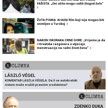
FAŠISTA: „Oni očito mogu raditi štogod žele“
ŽUTA PISMA: Kritički film koji nije mogao biti
snimljen u Turskoj
NAKON ISKORAKA CRNE GORE: „Vrijeme je da
i Hrvatska razgovara o utjecaju
menstruacije na radni život žena“
KOLUMNA
LÁSZLÓ VÉGEL
KOMENTAR LÁSZLA VÉGELA: Da li se autokratski
sistem može srušiti pravnim sredstvima?
KOLUMNA
ZDENKO DUKA