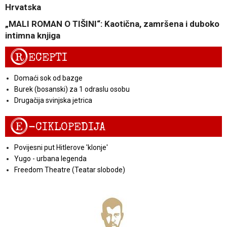
Hrvatska
„MALI ROMAN O TIŠINI“: Kaotična, zamršena i duboko
intimna knjiga
R
ECEPTI
Domaći sok od bazge
Burek (bosanski) za 1 odraslu osobu
Drugačija svinjska jetrica
E
-CIKLOPEDIJA
Povijesni put Hitlerove 'klonje'
Yugo - urbana legenda
Freedom Theatre (Teatar slobode)