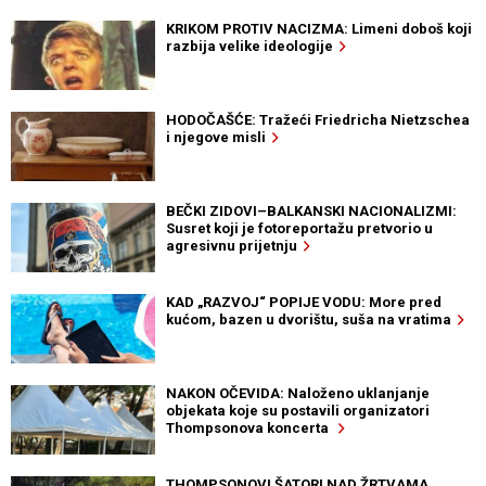
KRIKOM PROTIV NACIZMA: Limeni doboš koji
razbija velike ideologije
HODOČAŠĆE: Tražeći Friedricha Nietzschea
i njegove misli
BEČKI ZIDOVI–BALKANSKI NACIONALIZMI:
Susret koji je fotoreportažu pretvorio u
agresivnu prijetnju
KAD „RAZVOJ“ POPIJE VODU: More pred
kućom, bazen u dvorištu, suša na vratima
NAKON OČEVIDA: Naloženo uklanjanje
objekata koje su postavili organizatori
Thompsonova koncerta
THOMPSONOVI ŠATORI NAD ŽRTVAMA