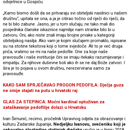
odvjetnice u Gospiću.
„Kamo bismo došli da se pritvaraju svi obiteljski nasilnici u našem
društvu“, upitala se ona, a ja je citirao točno od riječi do riječi, da
ne bi bilo zabune. Jasno, jer u tom slučaju, ne tako mali dio
posjednika članske iskaznice najmilije nam stranke bilo bi u
zatvoru. Oni, ako niste znali imaju brojne prvake u kategoriji
obiteljskog nasilja. Ako vam je kojim slučajem promaklo, ispisane
su na stotine tekstova koji o tome svjedoče. Ali to je već druga
priča, vratimo se mi na naše pedofile. One za koje naše
pravosuđe i naše institucije čini se imaju itekako razumijevanje i
empatiju. Za njihove duševne boli ako ih se ne daj Bože zatvori. I
šira je to pojava u ovom društvu, nerezervirana samo za
pravosuđe.
KAKO SAM SPRJEČAVAO PROGON PEDOFILA: Dječja guza
ne smije stajati na putu u hrvatski raj
GLAS ZA STEPINCA: Moćni kardinal optuživan za
zataškavanje pedofilije dolazi u Hrvatsku
lvan Šimunić, recimo, pročelnik Upravnog odjela za obrazovanje i
kulturu Zadarske županije,
Nedjeljku Ivanovu, svećeniku koji je
seksualno zlostavljao stotinjak dječaka
uručio je u lipnju 2018.