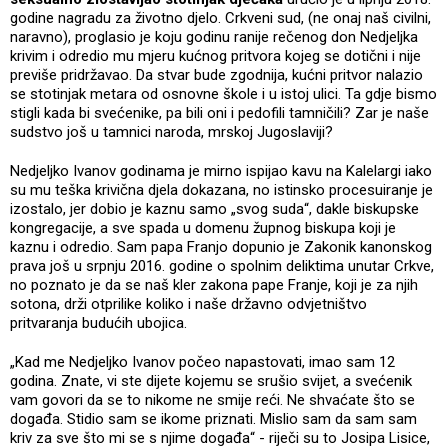
godine nagradu za životno djelo. Crkveni sud, (ne onaj naš civilni,
naravno), proglasio je koju godinu ranije rečenog don Nedjeljka
krivim i odredio mu mjeru kućnog pritvora kojeg se dotični i nije
previše pridržavao. Da stvar bude zgodnija, kućni pritvor nalazio
se stotinjak metara od osnovne škole i u istoj ulici. Ta gdje bismo
stigli kada bi svećenike, pa bili oni i pedofili tamničili? Zar je naše
sudstvo još u tamnici naroda, mrskoj Jugoslaviji?
Nedjeljko Ivanov godinama je mirno ispijao kavu na Kalelargi iako
su mu teška krivična djela dokazana, no istinsko procesuiranje je
izostalo, jer dobio je kaznu samo „svog suda“, dakle biskupske
kongregacije, a sve spada u domenu župnog biskupa koji je
kaznu i odredio. Sam papa Franjo dopunio je Zakonik kanonskog
prava još u srpnju 2016. godine o spolnim deliktima unutar Crkve,
no poznato je da se naš kler zakona pape Franje, koji je za njih
sotona, drži otprilike koliko i naše državno odvjetništvo
pritvaranja budućih ubojica.
„Kad me Nedjeljko Ivanov počeo napastovati, imao sam 12
godina. Znate, vi ste dijete kojemu se srušio svijet, a svećenik
vam govori da se to nikome ne smije reći. Ne shvaćate što se
događa. Stidio sam se ikome priznati. Mislio sam da sam sam
kriv za sve što mi se s njime događa“ - riječi su to Josipa Lisice,