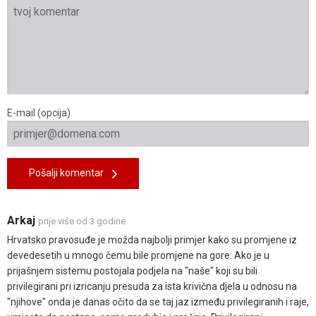
E-mail (opcija)
Pošalji komentar
Arkaj
prije više od 3 godine
Hrvatsko pravosuđe je možda najbolji primjer kako su promjene iz
devedesetih u mnogo čemu bile promjene na gore. Ako je u
prijašnjem sistemu postojala podjela na "naše" koji su bili
privilegirani pri izricanju presuda za ista krivična djela u odnosu na
"njihove" onda je danas očito da se taj jaz između privilegiranih i raje,