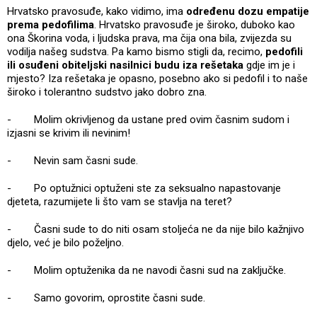
Hrvatsko pravosuđe, kako vidimo, ima
određenu dozu empatije
prema pedofilima
. Hrvatsko pravosuđe je široko, duboko kao
ona Škorina voda, i ljudska prava, ma čija ona bila, zvijezda su
vodilja našeg sudstva. Pa kamo bismo stigli da, recimo,
pedofili
ili osuđeni obiteljski nasilnici budu iza rešetaka
gdje im je i
mjesto? Iza rešetaka je opasno, posebno ako si pedofil i to naše
široko i tolerantno sudstvo jako dobro zna.
- Molim okrivljenog da ustane pred ovim časnim sudom i
izjasni se krivim ili nevinim!
- Nevin sam časni sude.
- Po optužnici optuženi ste za seksualno napastovanje
djeteta, razumijete li što vam se stavlja na teret?
- Časni sude to do niti osam stoljeća ne da nije bilo kažnjivo
djelo, već je bilo poželjno.
- Molim optuženika da ne navodi časni sud na zaključke.
- Samo govorim, oprostite časni sude.