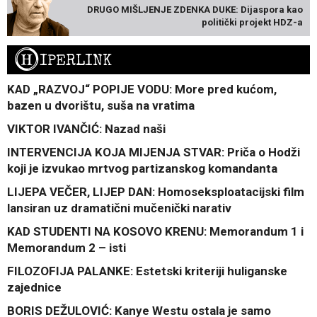
DRUGO MIŠLJENJE ZDENKA DUKE: Dijaspora kao
politički projekt HDZ-a
H
IPERLINK
KAD „RAZVOJ“ POPIJE VODU: More pred kućom,
bazen u dvorištu, suša na vratima
VIKTOR IVANČIĆ: Nazad naši
INTERVENCIJA KOJA MIJENJA STVAR: Priča o Hodži
koji je izvukao mrtvog partizanskog komandanta
LIJEPA VEČER, LIJEP DAN: Homoseksploatacijski film
lansiran uz dramatični mučenički narativ
KAD STUDENTI NA KOSOVO KRENU: Memorandum 1 i
Memorandum 2 – isti
FILOZOFIJA PALANKE: Estetski kriteriji huliganske
zajednice
BORIS DEŽULOVIĆ: Kanye Westu ostala je samo