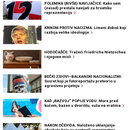
POLEMIKA (BIVŠE) NAVIJAČICE: Kako sam
(zasad) prestala navijati za hrvatsku
reprezentaciju
KRIKOM PROTIV NACIZMA: Limeni doboš koji
razbija velike ideologije
HODOČAŠĆE: Tražeći Friedricha Nietzschea
i njegove misli
BEČKI ZIDOVI–BALKANSKI NACIONALIZMI:
Susret koji je fotoreportažu pretvorio u
agresivnu prijetnju
KAD „RAZVOJ“ POPIJE VODU: More pred
kućom, bazen u dvorištu, suša na vratima
NAKON OČEVIDA: Naloženo uklanjanje
objekata koje su postavili organizatori