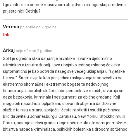
I govorili li se o onome masovnom ubojstvu u crnogorskoj emotivnoj
prijestolnici, Cetinju?
Verena
prije više od 2 godine
link
Arkaj
prije više od 2 godine
Split je ogledna slika današnje hrvatske. Izvanka djelomično
ušminkan a iznutra šupalj. I ovo ubojstvo jednog mladog čovjeka
siptomatično je kao potvrda našeg sve većeg uklapanja u "svjetske
tokove". Širom svijeta kao posljedicu raslojavanja stanovništva na
ekstremno siromašne i ekstremno bogate te nedovoljnog
financiranja socijalnih službi, slabe perspektive mladih, stvaraju se
oaze bezakonja, kriminala i nesigurnosti za obične građane. Koji
mogu biti napadnuti, opljačkani, silovani ili ubijeni a da državne
službe to nisu u stanju spriječiti, često ni otkriti i osuditi počinioce.
Bilo da živite u Johanesburgu, Carakasu, New Yorku, Stockholmu ili
Parizu, postoje djelovi grada u koje noću ne ulazite sami jer možete
bit žrtva napada kriminalaca, psihičkih bolesnika s drogom sprženog