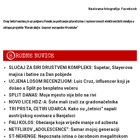
Naslovna fotografija: Facebook
Ovaj tekst nastao je uz potporu Fonda za poticanje pluralizma i raznovrsnosti elektroničkih medija u
sklopu projekta "Korak dalje: Izazovi europske Hrvatske"
S
RODNE NOVICE
SLUČAJ ZA ŠIRI DRUŠTVENI KOMPLEKS: Supetar, Slayerova
majica i batine za Dan pobjede
UCJENA LOŠOM RECENZIJOM: Luis Cruz, influencer koji je
došao u Split po besplatnu večeru
SPLIT DANAS: Moje mjesto nije bilo na rivi
NOVO LICE HDZ-A: Šute mali izuči za gradonačelnika
TRI PRSTA, ČETIRI UDARCA: Kako su „četnici“ napali
austrijskog novinara u Banjaluci
PALI KOLOS: Obećanja koja vrijede manje od azbesta
NETFLIXOV „ADOLESCENCE“: Šamar mojoj generaciji
ST-NEHENGE: Nepoznata istina o čarobnom megalitskom