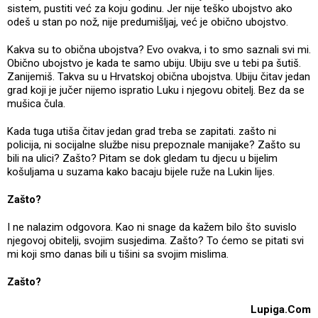
sistem, pustiti već za koju godinu. Jer nije teško ubojstvo ako
odeš u stan po nož, nije predumišljaj, već je obično ubojstvo.
Kakva su to obična ubojstva? Evo ovakva, i to smo saznali svi mi.
Obično ubojstvo je kada te samo ubiju. Ubiju sve u tebi pa šutiš.
Zanijemiš. Takva su u Hrvatskoj obična ubojstva. Ubiju čitav jedan
grad koji je jučer nijemo ispratio Luku i njegovu obitelj. Bez da se
mušica čula.
Kada tuga utiša čitav jedan grad treba se zapitati. zašto ni
policija, ni socijalne službe nisu prepoznale manijake? Zašto su
bili na ulici? Zašto? Pitam se dok gledam tu djecu u bijelim
košuljama u suzama kako bacaju bijele ruže na Lukin lijes.
Zašto?
I ne nalazim odgovora. Kao ni snage da kažem bilo što suvislo
njegovoj obitelji, svojim susjedima. Zašto? To ćemo se pitati svi
mi koji smo danas bili u tišini sa svojim mislima.
Zašto?
Lupiga.Com