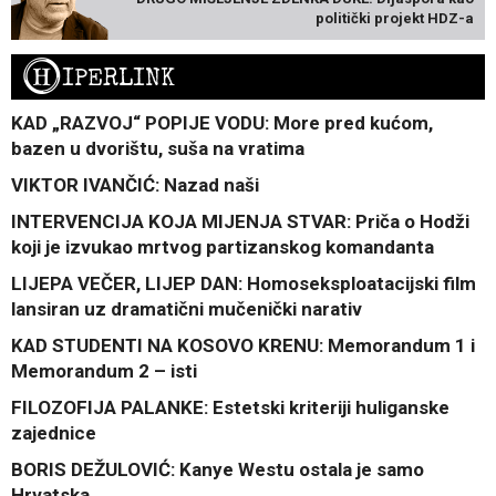
politički projekt HDZ-a
H
IPERLINK
KAD „RAZVOJ“ POPIJE VODU: More pred kućom,
bazen u dvorištu, suša na vratima
VIKTOR IVANČIĆ: Nazad naši
INTERVENCIJA KOJA MIJENJA STVAR: Priča o Hodži
koji je izvukao mrtvog partizanskog komandanta
LIJEPA VEČER, LIJEP DAN: Homoseksploatacijski film
lansiran uz dramatični mučenički narativ
KAD STUDENTI NA KOSOVO KRENU: Memorandum 1 i
Memorandum 2 – isti
FILOZOFIJA PALANKE: Estetski kriteriji huliganske
zajednice
BORIS DEŽULOVIĆ: Kanye Westu ostala je samo
Hrvatska