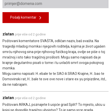
Pošalji komentar
zlatan
prije više od 2 godine
Poštovani komentatore SVAŠTA, odličan naziv, baš svašta. Na
tragediji mladog momka i njegovih roditelja, kojima je život ugašen
smrću njihovog sina prije njihovog fizičkog kraja, ovdje se piše o toj
mračnoj i isto tako tragičnoj prošlosti. Mogu samo napisati da je
krajnje degutantno pisati o tome i tu uvlačiti smrt ovoga pokojnog
momka.
Mogu samo napisati: H..ebale te te SAO ili SRAO Krajine, H...bao te
Domovinski rat, H...bale te sve ove nove i stare ex-yu pripizdine, itd.,
da ne nabrajam.
zlatan
prije više od 2 godine
Poštovani ARKAJ, poznajete li uopće grad Split? To mjesto, ulicu u
kojoj se dogodilo tragično ubojstvo? To je samo srce grada,