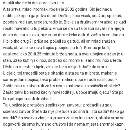
mlatili ako ne bi dali euro, dva ili tri.
A ta žrtva, mladi momak, rođen je 2002 godine. Sin jedinac u
roditelja koji su ga jedva dobili. Dečko je bio visok, snažan, sportaš,
zgodan, radišan, uredan, radio je. Bio je sa društvom i vraćao se kući
i očito navratio u tu pekaru. Priča se da su ta braća navalili na njega
da im da euro ili dva, nije imao ili nije želio dati. A zašto bi im dao on
ili bilo tko drugi? I priča se, počeli su ga tući, ali on mlad snažan i
visok, obranio se i svu trojicu pobijedio u tuči. Krenuo je kući,
udaljenoj oko 20 ili 25 minuta bržeg hoda, a ovaj ubojica otrčao je u
stan, uzeo kuhinjski nož, dotrčao do momka i zario mu nož u leđa.
Očito na mjesto u tijelu, ako se tako ozlijedi dođe do smrti.
U cijeloj toj tragediji ostaje pitanje: a šta su ta tri brata, makar je
samo jedan ubojica, tako problematični uopće radili na slobodi?
Zašto nisu u zatvoru ili zašto nisu u ustanovi za psihički oboljele?
Zašto takvi bolesnici kao njihovi roditelji, uopće imaju djecu? Šta po
tim pitanjima radi društvo?
Taj ubojica je pretučen u splitskom zatvoru i prebacili su ga u
šibenski zatvor. Šteta da nije pretučen do smrti. I šta sada? Kako ga
osuditi? Za ovakva zlodjela ja sam za smrtnu kaznu, ali ako smo se
dogovorili da smo humano društvo i da nema mjesta smrtnoj kazni,