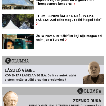
Thompsonova koncerta
THOMPSONOVI ŠATORI NAD ŽRTVAMA
FAŠISTA: „Oni očito mogu raditi štogod žele“
ŽUTA PISMA: Kritički film koji nije mogao biti
snimljen u Turskoj
KOLUMNA
LÁSZLÓ VÉGEL
KOMENTAR LÁSZLA VÉGELA: Da li se autokratski
sistem može srušiti pravnim sredstvima?
KOLUMNA
ZDENKO DUKA
DRUGO MIŠLJENJE ZDENKA DUKE: Dijaspora kao