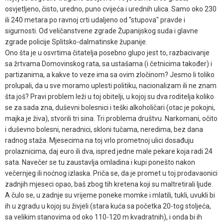
osvjetljeno, čisto, uredno, puno cvijeća i urednih ulica. Samo oko 230
ili 240 metara po ravnoj crti udaljeno od "stupova" pravde i
sigurnosti. Od veličanstvene zgrade Županijskog suda i glavne
zgrade policije Splitsko-dalmatinske županije.
Ono šta je u osvrtima čitatelja posebno glupo jest to, razbacivanje
sa žrtvama Domovinskog rata, sa ustašama (i četnicima također) i
partizanima, a kakve to veze ima sa ovim zločinom? Jesmo li toliko
prolupali, da u sve moramo uplesti politiku, nacionalizam ili ne znam
šta još? Pravi problem leži u toj obitelji, u kojoj su dva roditelja koliko
se za sada zna, duševni bolesnici i teški alkoholičari (otac je pokojni,
majka je živa), stvorili tri sina. Tri problema društvu. Narkomani, očito
i duševno bolesni, neradnici, skloni tučama, neredima, bez dana
radnog staža. Mjesecima na toj vrlo prometnoj ulici dosađuju
prolaznicima, daj euro ili dva, ispred jedne male pekare koja radi 24
sata. Navečer se tu zaustavlja omladina i kupi ponešto nakon
večernjeg ili noćnog izlaska. Priča se, da je promet u toj prodavaonici
zadnjih mjeseci opao, baš zbog tih kretena koji su maltretirali ljude.
A čulo se, u zadnje su vrijeme poneke momke i mlatili, tukli, uvukli bi
ih u zgradu u kojoj su živjeli (stara kuća sa početka 20-tog stoljeća,
sa velikim stanovima od oko 110-120 m kvadratnih), i onda bi ih