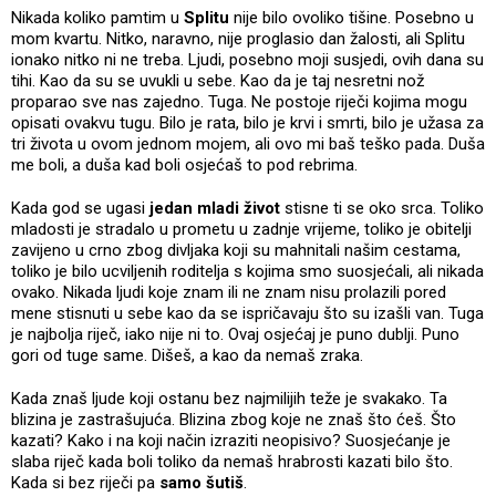
Nikada koliko pamtim u
Splitu
nije bilo ovoliko tišine. Posebno u
mom kvartu. Nitko, naravno, nije proglasio dan žalosti, ali Splitu
ionako nitko ni ne treba. Ljudi, posebno moji susjedi, ovih dana su
tihi. Kao da su se uvukli u sebe. Kao da je taj nesretni nož
proparao sve nas zajedno. Tuga. Ne postoje riječi kojima mogu
opisati ovakvu tugu. Bilo je rata, bilo je krvi i smrti, bilo je užasa za
tri života u ovom jednom mojem, ali ovo mi baš teško pada. Duša
me boli, a duša kad boli osjećaš to pod rebrima.
Kada god se ugasi
jedan mladi život
stisne ti se oko srca. Toliko
mladosti je stradalo u prometu u zadnje vrijeme, toliko je obitelji
zavijeno u crno zbog divljaka koji su mahnitali našim cestama,
toliko je bilo ucviljenih roditelja s kojima smo suosjećali, ali nikada
ovako. Nikada ljudi koje znam ili ne znam nisu prolazili pored
mene stisnuti u sebe kao da se ispričavaju što su izašli van. Tuga
je najbolja riječ, iako nije ni to. Ovaj osjećaj je puno dublji. Puno
gori od tuge same. Dišeš, a kao da nemaš zraka.
Kada znaš ljude koji ostanu bez najmilijih teže je svakako. Ta
blizina je zastrašujuća. Blizina zbog koje ne znaš što ćeš. Što
kazati? Kako i na koji način izraziti neopisivo? Suosjećanje je
slaba riječ kada boli toliko da nemaš hrabrosti kazati bilo što.
Kada si bez riječi pa
samo šutiš
.