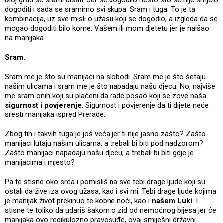
dogoditi i sada se sramimo svi skupa. Sram i tuga. To je ta
kombinacija, uz sve misli o užasu koji se dogodio, a izgleda da se
mogao dogoditi bilo kome. Vašem ili mom djetetu jer je naišao
na manijaka.
Sram.
Sram me je što su manijaci na slobodi. Sram me je što šetaju
našim ulicama i sram me je što napadaju našu djecu. No, najviše
me sram onih koji su plaćeni da rade posao koji se zove naša
sigurnost i povjerenje
. Sigurnost i povjerenje da ti dijete neće
sresti manijaka ispred Prerade.
Zbog tih i takvih tuga je još veća jer ti nije jasno zašto? Zašto
manijaci lutaju našim ulicama, a trebali bi biti pod nadzorom?
Zašto manijaci napadaju našu djecu, a trebali bi biti gdje je
manijacima i mjesto?
Pa te stisne oko srca i pomisliš na sve tebi drage ljude koji su
ostali da žive iza ovog užasa, kao i svi mi. Tebi drage ljude kojima
je manijak život prekinuo te kobne noći, kao i
našem Luki
. I
stisne te toliko da udariš šakom o zid od nemoćnog bijesa jer će
manijaka ovo redikulozno pravosuđe, ovaj smiješni državni