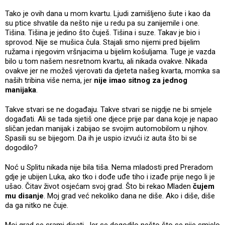
Tako je ovih dana u mom kvartu. Ljudi zamišljeno šute i kao da
su ptice shvatile da nešto nije u redu pa su zanijemile i one.
Tišina. Tišina je jedino što čuješ. Tišina i suze. Takav je bio i
sprovod. Nije se mušica čula. Stajali smo nijemi pred bijelim
ružama i njegovim vršnjacima u bijelim košuljama. Tuge je vazda
bilo u tom našem nesretnom kvartu, ali nikada ovakve. Nikada
ovakve jer ne možeš vjerovati da djeteta našeg kvarta, momka sa
naših tribina više nema, jer
nije imao sitnog za jednog
manijaka
.
Takve stvari se ne događaju. Takve stvari se nigdje ne bi smjele
događati. Ali se tada sjetiš one djece prije par dana koje je napao
sličan jedan manijak i zabijao se svojim automobilom u njihov.
Spasili su se bijegom. Da ih je uspio izvući iz auta što bi se
dogodilo?
Noć u Splitu nikada nije bila tiša. Nema mladosti pred Preradom
gdje je ubijen Luka, ako tko i dođe uđe tiho i izađe prije nego li je
ušao. Čitav život osjećam svoj grad. Što bi rekao Mladen
čujem
mu disanje
. Moj grad već nekoliko dana ne diše. Ako i diše, diše
da ga nitko ne čuje.
Moj grad se srami disati. Jer se dogodilo nešto što se nije smjelo