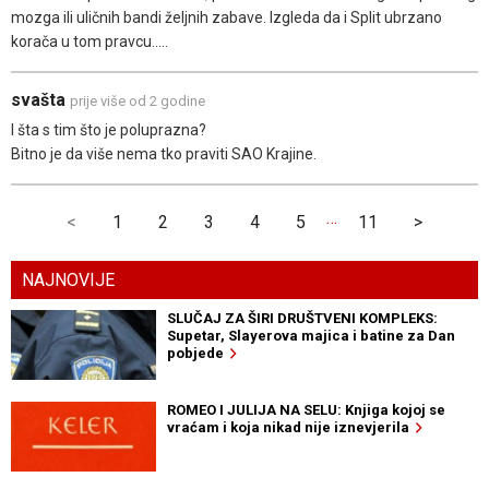
mozga ili uličnih bandi željnih zabave. Izgleda da i Split ubrzano
korača u tom pravcu.....
svašta
prije više od 2 godine
I šta s tim što je poluprazna?
Bitno je da više nema tko praviti SAO Krajine.
…
<
1
2
3
4
5
11
>
NAJNOVIJE
SLUČAJ ZA ŠIRI DRUŠTVENI KOMPLEKS:
Supetar, Slayerova majica i batine za Dan
pobjede
ROMEO I JULIJA NA SELU: Knjiga kojoj se
vraćam i koja nikad nije iznevjerila