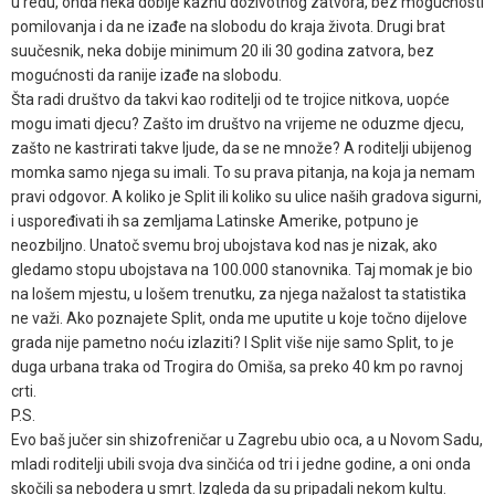
u redu, onda neka dobije kaznu doživotnog zatvora, bez mogućnosti
pomilovanja i da ne izađe na slobodu do kraja života. Drugi brat
suučesnik, neka dobije minimum 20 ili 30 godina zatvora, bez
mogućnosti da ranije izađe na slobodu.
Šta radi društvo da takvi kao roditelji od te trojice nitkova, uopće
mogu imati djecu? Zašto im društvo na vrijeme ne oduzme djecu,
zašto ne kastrirati takve ljude, da se ne množe? A roditelji ubijenog
momka samo njega su imali. To su prava pitanja, na koja ja nemam
pravi odgovor. A koliko je Split ili koliko su ulice naših gradova sigurni,
i uspoređivati ih sa zemljama Latinske Amerike, potpuno je
neozbiljno. Unatoč svemu broj ubojstava kod nas je nizak, ako
gledamo stopu ubojstava na 100.000 stanovnika. Taj momak je bio
na lošem mjestu, u lošem trenutku, za njega nažalost ta statistika
ne važi. Ako poznajete Split, onda me uputite u koje točno dijelove
grada nije pametno noću izlaziti? I Split više nije samo Split, to je
duga urbana traka od Trogira do Omiša, sa preko 40 km po ravnoj
crti.
P.S.
Evo baš jučer sin shizofreničar u Zagrebu ubio oca, a u Novom Sadu,
mladi roditelji ubili svoja dva sinčića od tri i jedne godine, a oni onda
skočili sa nebodera u smrt. Izgleda da su pripadali nekom kultu.