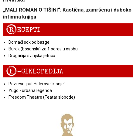
„MALI ROMAN O TIŠINI“: Kaotična, zamršena i duboko
intimna knjiga
R
ECEPTI
Domaći sok od bazge
Burek (bosanski) za 1 odraslu osobu
Drugačija svinjska jetrica
E
-CIKLOPEDIJA
Povijesni put Hitlerove 'klonje'
Yugo - urbana legenda
Freedom Theatre (Teatar slobode)