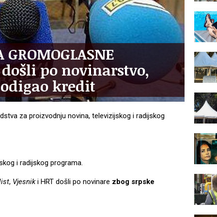
ĆA GROMOGLASNE
došli po novinarstvo,
odigao kredit
dstva za proizvodnju novina, televizijskog i radijskog
jskog i radijskog programa.
list
,
Vjesnik
i HRT došli po novinare
zbog srpske