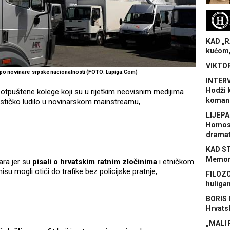
H
KAD „R
kućom,
VIKTOR
i po novinare
srpske nacionalnosti
(FOTO: Lupiga.Com)
INTERV
Hodži 
i otpuštene kolege koji su u rijetkim neovisnim medijima
koman
lističko ludilo u novinarskom mainstreamu,
LIJEPA
Homose
dramat
KAD S
Memora
ara jer su
pisali o hrvatskim ratnim zločinima
i etničkom
su mogli otići do trafike bez policijske pratnje,
FILOZO
huliga
BORIS 
Hrvats
„MALI 