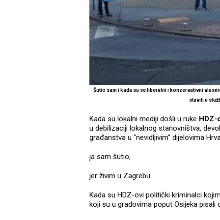
Šutio sam i kada su se liberalni i konzervativni vlas
stavili u sl
Kada su lokalni mediji došli u ruke
HDZ-o
u debilizaciji lokalnog stanovništva, devo
građanstva u "nevidljivim" dijelovima Hrv
ja sam šutio;
jer živim u Zagrebu.
Kada su HDZ-ovi politički kriminalci kojim
koji su u gradovima poput Osijeka pisali