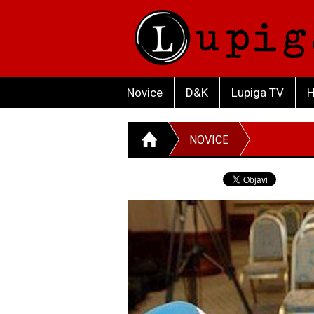
Novice
D&K
Lupiga TV
H
NOVICE