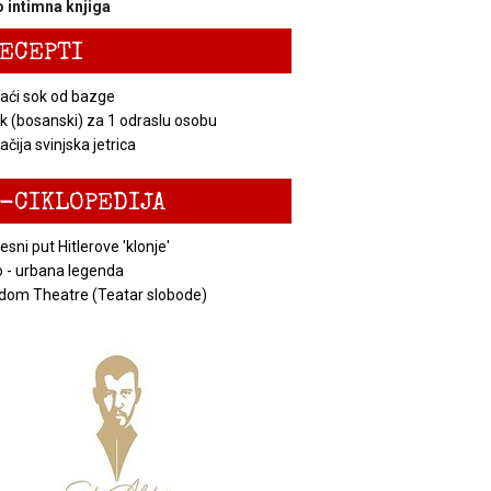
 intimna knjiga
ECEPTI
ći sok od bazge
k (bosanski) za 1 odraslu osobu
čija svinjska jetrica
-CIKLOPEDIJA
esni put Hitlerove 'klonje'
 - urbana legenda
dom Theatre (Teatar slobode)