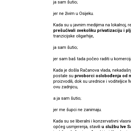
ja sam šutio;
jer ne živim u Osijeku.
Kada su u javnim medijima na lokalnoj, re
prešućivali svekoliku privatizaciju i pl
tranzicijske oligarhije,
ja sam šutio;
jer sam baš tada počeo raditi u komerci
Kada je došla Račanova vlada, nekadašn
postale su
prvoborci oslobođenja od n
proizvodili, dok su urednice i voditeljice
ovu zadnjicu,
a ja sam šutio;
jer me šupci ne zanimaju.
Kada su se liberalni i konzervativni vlasn
općeg usmjerenja, stavili
u službu Ive 