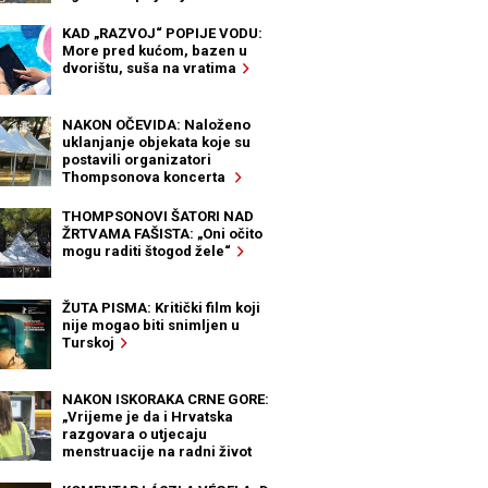
KAD „RAZVOJ“ POPIJE VODU:
More pred kućom, bazen u
dvorištu, suša na vratima
NAKON OČEVIDA: Naloženo
uklanjanje objekata koje su
postavili organizatori
Thompsonova koncerta
THOMPSONOVI ŠATORI NAD
ŽRTVAMA FAŠISTA: „Oni očito
mogu raditi štogod žele“
ŽUTA PISMA: Kritički film koji
nije mogao biti snimljen u
Turskoj
NAKON ISKORAKA CRNE GORE:
„Vrijeme je da i Hrvatska
razgovara o utjecaju
menstruacije na radni život
žena“