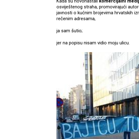
Kada su novonastali
komercijalni mediji
osviještenog straha, promovirajući autore
javnosti o kućnim brojevima hrvatskih izro
rečenim adresama,
ja sam šutio;
jer na popisu nisam vidio moju ulicu.