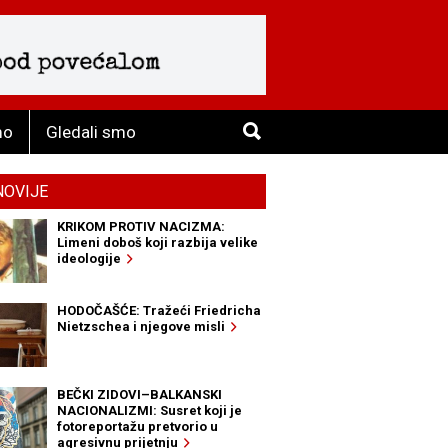
mo
Gledali smo
NOVIJE
KRIKOM PROTIV NACIZMA:
Limeni doboš koji razbija velike
ideologije
HODOČAŠĆE: Tražeći Friedricha
Nietzschea i njegove misli
BEČKI ZIDOVI–BALKANSKI
NACIONALIZMI: Susret koji je
fotoreportažu pretvorio u
agresivnu prijetnju