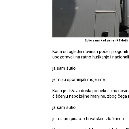
Šutio sam i kad su na HRT došl
Kada su ugledni novinari počeli progonit
upozoravali na ratno huškanje i naciona
ja sam šutio;
jer nisu spominjali moje ime.
Kada je država došla po nekolicinu novin
čišćenju nepoželjne manjine, zbog čega ni
ja sam šutio;
jer nisam pisao o hrvatskim zločinima.