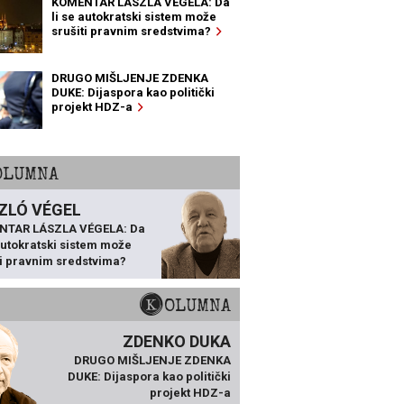
KOMENTAR LÁSZLA VÉGELA: Da
li se autokratski sistem može
srušiti pravnim sredstvima?
DRUGO MIŠLJENJE ZDENKA
DUKE: Dijaspora kao politički
projekt HDZ-a
KOLUMNA
ZLÓ VÉGEL
NTAR LÁSZLA VÉGELA: Da
 autokratski sistem može
ti pravnim sredstvima?
KOLUMNA
ZDENKO DUKA
DRUGO MIŠLJENJE ZDENKA
DUKE: Dijaspora kao politički
projekt HDZ-a