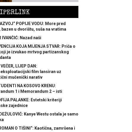
IPERLINK
AZVOJ“ POPIJE VODU: More pred
 bazen u dvorištu, suša na vratima
 IVANČIĆ: Nazad naši
ENCIJA KOJA MIJENJA STVAR: Priča o
koji je izvukao mrtvog partizanskog
danta
 VEČER, LIJEP DAN:
ksploatacijski film lansiran uz
ični mučenički narativ
TUDENTI NA KOSOVO KRENU:
ndum 1 i Memorandum 2 – isti
FIJA PALANKE: Estetski kriteriji
nske zajednice
DEŽULOVIĆ: Kanye Westu ostala je samo
ka
ROMAN O TIŠINI“: Kaotična, zamršena i