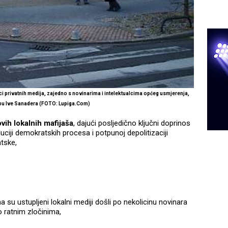
nici privatnih medija, zajedno s novinarima i intelektualcima općeg usmjerenja,
užbu Ive Sanadera
(FOTO: Lupiga.Com)
vih lokalnih mafijaša
, dajući posljedično ključni doprinos
luciji demokratskih procesa i potpunoj depolitizaciji
atske,
a su ustupljeni lokalni mediji došli po nekolicinu novinara
 o ratnim zločinima,