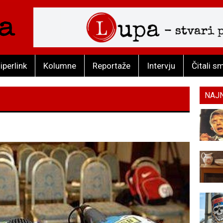
iperlink
Kolumne
Reportaže
Intervju
Čitali s
NAJ