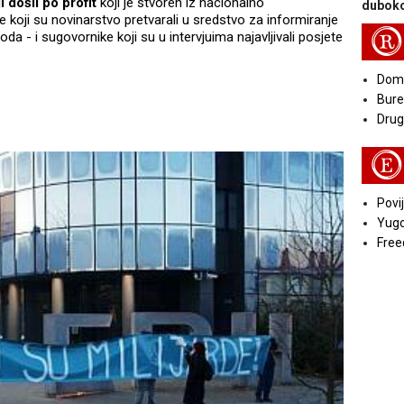
 došli po profit
koji je stvoren iz nacionalno
duboko
 koji su novinarstvo pretvarali u sredstvo za informiranje
R
da - i sugovornike koji su u intervjuima najavljivali posjete
Doma
Bure
Druga
E
Povij
Yugo
Free