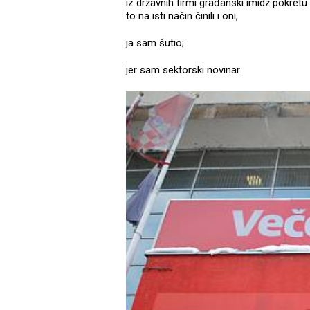
iz državnih firmi građanski imidž pokretu
to na isti način činili i oni,
ja sam šutio;
jer sam sektorski novinar.