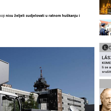
koji
nisu željeli sudjelovati u ratnom huškanju i
LÁS
KOME
li se
sruši