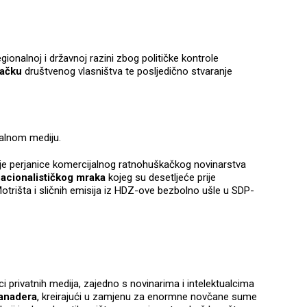
gionalnoj i državnoj razini zbog političke kontrole
jačku
društvenog vlasništva te posljedično stvaranje
jalnom mediju.
je perjanice komercijalnog ratnohuškačkog novinarstva
acionalističkog mraka
kojeg su desetljeće prije
 Motrišta i sličnih emisija iz HDZ-ove bezbolno ušle u SDP-
ici privatnih medija, zajedno s novinarima i intelektualcima
Sanadera
, kreirajući u zamjenu za enormne novčane sume