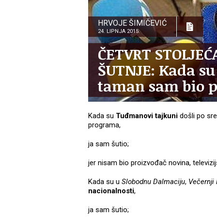
HRVOJE ŠIMIČEVIĆ
24. LIPNJA 2015.
ČETVRT STOLJE
ŠUTNJE: Kada su 
taman sam bio p
Kada su
Tuđmanovi tajkuni
došli po sre
programa,
ja sam šutio;
jer nisam bio proizvođač novina, televizi
Kada su u
Slobodnu Dalmaciju
,
Večernji 
nacionalnosti
,
ja sam šutio;