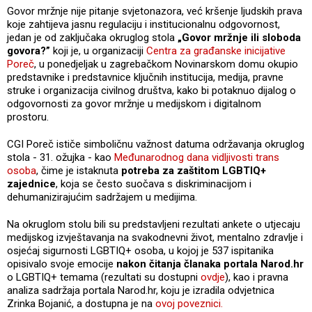
Govor mržnje nije pitanje svjetonazora, već kršenje ljudskih prava
koje zahtijeva jasnu regulaciju i institucionalnu odgovornost,
jedan je od zaključaka okruglog stola
„Govor mržnje ili sloboda
govora?”
koji je, u organizaciji
Centra za građanske inicijative
Poreč
, u ponedjeljak u zagrebačkom Novinarskom domu okupio
predstavnike i predstavnice ključnih institucija, medija, pravne
struke i organizacija civilnog društva, kako bi potaknuo dijalog o
odgovornosti za govor mržnje u medijskom i digitalnom
prostoru.
CGI Poreč ističe simboličnu važnost datuma održavanja okruglog
stola - 31. ožujka - kao
Međunarodnog dana vidljivosti trans
osoba
, čime je istaknuta
potreba za zaštitom LGBTIQ+
zajednice
, koja se često suočava s diskriminacijom i
dehumanizirajućim sadržajem u medijima.
Na okruglom stolu bili su predstavljeni rezultati ankete o utjecaju
medijskog izvještavanja na svakodnevni život, mentalno zdravlje i
osjećaj sigurnosti LGBTIQ+ osoba, u kojoj je 537 ispitanika
opisivalo svoje emocije
nakon čitanja članaka portala Narod.hr
o LGBTIQ+ temama (rezultati su dostupni
ovdje
), kao i pravna
analiza sadržaja portala Narod.hr, koju je izradila odvjetnica
Zrinka Bojanić, a dostupna je na
ovoj poveznici.