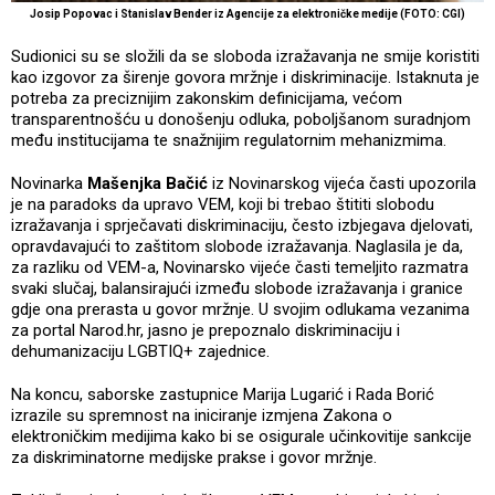
Josip Popovac i Stanislav Bender iz Agencije za elektroničke medije (FOTO: CGI)
Sudionici su se složili da se sloboda izražavanja ne smije koristiti
kao izgovor za širenje govora mržnje i diskriminacije. Istaknuta je
potreba za preciznijim zakonskim definicijama, većom
transparentnošću u donošenju odluka, poboljšanom suradnjom
među institucijama te snažnijim regulatornim mehanizmima.
Novinarka
Mašenjka Bačić
iz Novinarskog vijeća časti upozorila
je na paradoks da upravo VEM, koji bi trebao štititi slobodu
izražavanja i sprječavati diskriminaciju, često izbjegava djelovati,
opravdavajući to zaštitom slobode izražavanja. Naglasila je da,
za razliku od VEM-a, Novinarsko vijeće časti temeljito razmatra
svaki slučaj, balansirajući između slobode izražavanja i granice
gdje ona prerasta u govor mržnje. U svojim odlukama vezanima
za portal Narod.hr, jasno je prepoznalo diskriminaciju i
dehumanizaciju LGBTIQ+ zajednice.
Na koncu, saborske zastupnice Marija Lugarić i Rada Borić
izrazile su spremnost na iniciranje izmjena Zakona o
elektroničkim medijima kako bi se osigurale učinkovitije sankcije
za diskriminatorne medijske prakse i govor mržnje.