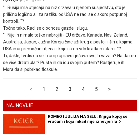
"...Rusija ima utjecaja na niz država u njenom susjedstvu, što je
prilično logično ali za razliku od USA ne radi se o skoro potpunoj
kontroli..."?
Točno tako. Radi se o odnosu gazde i slugu.
"...Nije ih nimalo teško nabrojiti - EU države, Kanada, Novi Zeland,
Australija, Japan, Južna Koreja čine uži krug a postoji i širi u kojima
USA ima premoćan utjecaj i koje su na vrlo kratkom ularu..."?
Ti, dakle, tvrdis da se Trump upravo rješava svojih vazala? Na da mu
se više držati ular? Pušta ih da idu svojim putem? Rastjeruje ih.
Mora da si pobrkao floskule.
<
1
2
3
4
5
>
NAJNOVIJE
ROMEO I JULIJA NA SELU: Knjiga kojoj se
vraćam i koja nikad nije iznevjerila