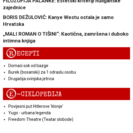
FILOZOFIJA PALANKE: Estetski kriteriji huliganske
zajednice
BORIS DEŽULOVIĆ: Kanye Westu ostala je samo
Hrvatska
„MALI ROMAN O TIŠINI“: Kaotična, zamršena i duboko
intimna knjiga
R
ECEPTI
Domaći sok od bazge
Burek (bosanski) za 1 odraslu osobu
Drugačija svinjska jetrica
E
-CIKLOPEDIJA
Povijesni put Hitlerove 'klonje'
Yugo - urbana legenda
Freedom Theatre (Teatar slobode)