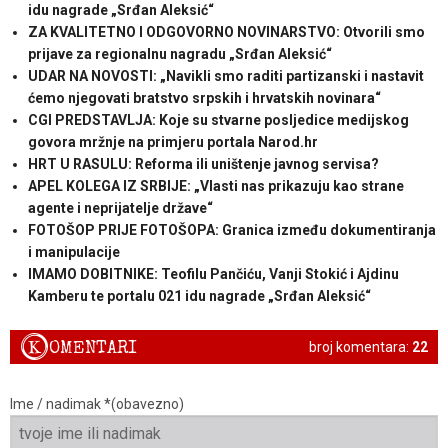
idu nagrade „Srđan Aleksić“
ZA KVALITETNO I ODGOVORNO NOVINARSTVO: Otvorili smo
prijave za regionalnu nagradu „Srđan Aleksić“
UDAR NA NOVOSTI: „Navikli smo raditi partizanski i nastavit
ćemo njegovati bratstvo srpskih i hrvatskih novinara“
CGI PREDSTAVLJA: Koje su stvarne posljedice medijskog
govora mržnje na primjeru portala Narod.hr
HRT U RASULU: Reforma ili uništenje javnog servisa?
APEL KOLEGA IZ SRBIJE: „Vlasti nas prikazuju kao strane
agente i neprijatelje države“
FOTOŠOP PRIJE FOTOŠOPA: Granica između dokumentiranja
i manipulacije
IMAMO DOBITNIKE: Teofilu Pančiću, Vanji Stokić i Ajdinu
Kamberu te portalu 021 idu nagrade „Srđan Aleksić“
K
OMENTARI
broj komentara:
22
Ime / nadimak *(obavezno)