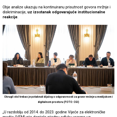
Obje analize ukazuju na kontinuiranu prisutnost govora mržnje i
diskriminacije,
uz izostanak odgovarajuće institucionalne
reakcije
.
Okrugli stol trebao je potaknuti dijalog o odgovornosti za govor mržnje u medijskom i
digitalnom prostoru (FOTO: CGI)
„U razdoblju od 2014. do 2023. godine Vijeće za elektroničke
medije (VEM) nije donijelo nijednu odluku vezano uz