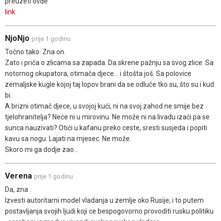
preuzeti ovđe
link
NjoNjo
prije 1 godinu
Točno tako. Zna on.
Zato i priča o zlicama sa zapada. Da skrene pažnju sa svog zlice. Sa
notornog okupatora, otimača djece... i štošta još. Sa polovice
zemaljske kugle kojoj taj lopov brani da se odluče tko su, što su i kud
bi.
A brizni otimač djece, u svojoj kući, ni na svoj zahod ne smije bez
tjelohranitelja? Neće ni u mirovinu. Ne može ni na livadu izaći pa se
sunca nauzivati? Otići u kafanu preko ceste, sresti susjeda i popiti
kavu sa nogu. Lajati na mjesec. Ne može.
Skoro mi ga dodje zao...
Verena
prije 1 godinu
Da, zna .
Izvesti autoritarni model vladanja u zemlje oko Rusije, i to putem
postavljanja svojih ljudi koji ce bespogovorno provoditi rusku politiku