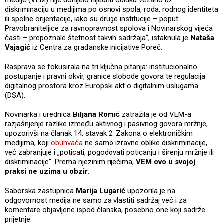
diskriminaciju u medijima po osnovi spola, roda, rodnog identiteta
ili spolne orijentacije, iako su druge institucije – poput
Pravobraniteljice za ravnopravnost spolova i Novinarskog vijeća
časti – prepoznale štetnost takvih sadržaja“, istaknula je
Nataša
Vajagić
iz Centra za građanske inicijative Poreč.
Rasprava se fokusirala na tri ključna pitanja: institucionalno
postupanje i pravni okvir, granice slobode govora te regulacija
digitalnog prostora kroz Europski akt o digitalnim uslugama
(DSA).
Novinarka i urednica
Biljana Romić
zatražila je od VEM-a
razjašnjenje razlike između aktivnog i pasivnog govora mržnje,
upozorivši na članak 14. stavak 2. Zakona o elektroničkim
medijima, koji
obuhvaća
ne samo izravne oblike diskriminacije,
već zabranjuje i „poticati, pogodovati poticanju i širenju mržnje ili
diskriminacije“. Prema njezinim riječima,
VEM ovo u svojoj
praksi ne uzima u obzir.
Saborska zastupnica
Marija Lugarić
upozorila je na
odgovornost medija ne samo za vlastiti sadržaj već i za
komentare objavljene ispod članaka, posebno one koji sadrže
prijetnje.