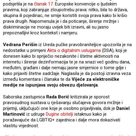
podsjetila je na
članak 17.
Europske konvencije o ljudskim
pravima, koji zabranjuje zloupotrebu prava: nitko, bila to država,
skupina ili pojedinac, ne smije koristiti svoja prava kako bi kršio
prava drugih. Napomenula je i da poticanje, širenje mržnje i
diskriminacije ne moraju uvijek biti izravni, ali su jasno
prepoznatljivi kroz kontekst i namjeru.
Vedrana Perišin
iz Ureda pučke pravobraniteljice upozorila je na
nedostatke u primjeni
Akta o digitalnim uslugama
(DSA), koji je
donesen kako bi spriječio nezakonite i štetne aktivnosti na
internetu i širenje dezinformacija te je na snazi već godinu dana,
međutim, građani i dalje nemaju jasne smjernice o tome gdje i
kako prijaviti štetne sadržaje. Naglasila je da postoji izravna veza
između komentara i članaka te da
Vijeće za elektroničke
medije ne ispunjava svoju obvezu djelovanja
.
Saborska zastupnica
Rada Borić
kritizirala je sporost
pravosudnog sustava u rješavanju slučajeva govora mržnje i
prijetnji, uključujući one koje je osobno prijavljivala, dok je
Daniel
Martinović
iz udruge
Dugine obitelji
istaknuo kako je
poražavajuće da LGBTIQ+ zajednica i dalje mora dokazivati
vlastitu vrijednost.