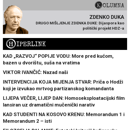
KOLUMNA
ZDENKO DUKA
DRUGO MIŠLJENJE ZDENKA DUKE: Dijaspora kao
politički projekt HDZ-a
H
IPERLINK
KAD „RAZVOJ“ POPIJE VODU: More pred kućom,
bazen u dvorištu, suša na vratima
VIKTOR IVANČIĆ: Nazad naši
INTERVENCIJA KOJA MIJENJA STVAR: Priča o Hodži
koji je izvukao mrtvog partizanskog komandanta
LIJEPA VEČER, LIJEP DAN: Homoseksploatacijski film
lansiran uz dramatični mučenički narativ
KAD STUDENTI NA KOSOVO KRENU: Memorandum 1 i
Memorandum 2 – isti