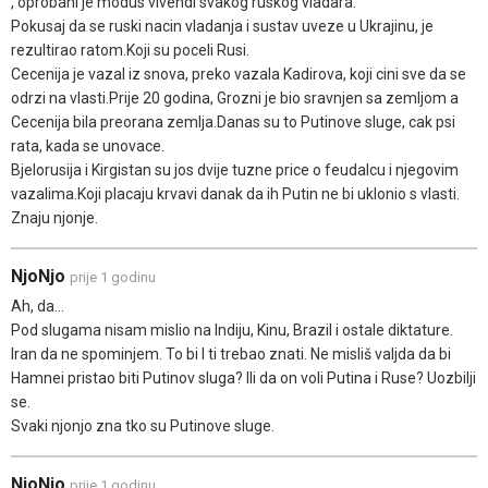
, oprobani je modus vivendi svakog ruskog vladara.
Pokusaj da se ruski nacin vladanja i sustav uveze u Ukrajinu, je
rezultirao ratom.Koji su poceli Rusi.
Cecenija je vazal iz snova, preko vazala Kadirova, koji cini sve da se
odrzi na vlasti.Prije 20 godina, Grozni je bio sravnjen sa zemljom a
Cecenija bila preorana zemlja.Danas su to Putinove sluge, cak psi
rata, kada se unovace.
Bjelorusija i Kirgistan su jos dvije tuzne price o feudalcu i njegovim
vazalima.Koji placaju krvavi danak da ih Putin ne bi uklonio s vlasti.
Znaju njonje.
NjoNjo
prije 1 godinu
Ah, da...
Pod slugama nisam mislio na Indiju, Kinu, Brazil i ostale diktature.
Iran da ne spominjem. To bi I ti trebao znati. Ne misliš valjda da bi
Hamnei pristao biti Putinov sluga? Ili da on voli Putina i Ruse? Uozbilji
se.
Svaki njonjo zna tko su Putinove sluge.
NjoNjo
prije 1 godinu