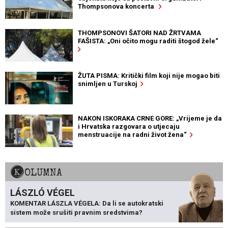
Thompsonova koncerta
THOMPSONOVI ŠATORI NAD ŽRTVAMA
FAŠISTA: „Oni očito mogu raditi štogod žele“
ŽUTA PISMA: Kritički film koji nije mogao biti
snimljen u Turskoj
NAKON ISKORAKA CRNE GORE: „Vrijeme je da
i Hrvatska razgovara o utjecaju
menstruacije na radni život žena“
KOLUMNA
LÁSZLÓ VÉGEL
KOMENTAR LÁSZLA VÉGELA: Da li se autokratski
sistem može srušiti pravnim sredstvima?