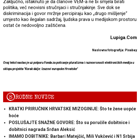
Zaključno, istaknuto je da članove VEM-a ne bi smjela birati
politika, već neovisni stručnjaci i stručnjakinje. Sve dok se
diskriminacija i govor mržnje percipiraju kao „drugo mišljenje“
umjesto kao ilegalan sadržaj, ljudska prava u medijskom prostoru
ostat će nedovoljno zaštićena.
Lupiga.Com
Naslovna fotografija: Pixabay
Ovaj tekst nastao je uz potporu Fonda za poticanje pluralizma i raznovrsnosti elektroničkih medija u
sklopu projekta "Korak dalje: Izazovi europske Hrvatske"
S
RODNE NOVICE
KRATKI PRIRUČNIK HRVATSKE MIZOGINIJE: Što te žene uopće
hoće
POSLUŠAJTE SNAŽNE GOVORE: Što su poručile dobitnice i
dobitnici nagrada Srđan Aleksić
IMAMO DOBITNIKE: Barbari Matejčić, Mili Vukčević i N1 Srbija