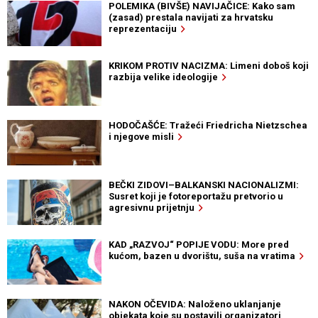
POLEMIKA (BIVŠE) NAVIJAČICE: Kako sam
(zasad) prestala navijati za hrvatsku
reprezentaciju
KRIKOM PROTIV NACIZMA: Limeni doboš koji
razbija velike ideologije
HODOČAŠĆE: Tražeći Friedricha Nietzschea
i njegove misli
BEČKI ZIDOVI–BALKANSKI NACIONALIZMI:
Susret koji je fotoreportažu pretvorio u
agresivnu prijetnju
KAD „RAZVOJ“ POPIJE VODU: More pred
kućom, bazen u dvorištu, suša na vratima
NAKON OČEVIDA: Naloženo uklanjanje
objekata koje su postavili organizatori