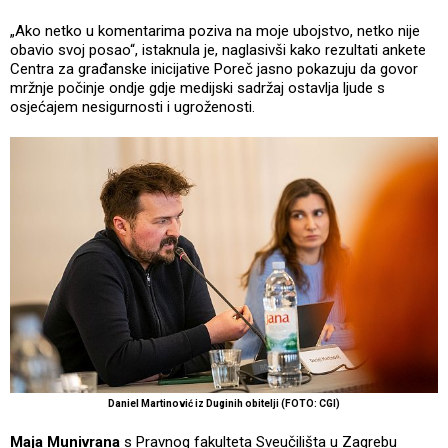
„Ako netko u komentarima poziva na moje ubojstvo, netko nije
obavio svoj posao“, istaknula je, naglasivši kako rezultati ankete
Centra za građanske inicijative Poreč jasno pokazuju da govor
mržnje počinje ondje gdje medijski sadržaj ostavlja ljude s
osjećajem nesigurnosti i ugroženosti.
Daniel Martinović iz Duginih obitelji (FOTO: CGI)
Maja Munivrana
s Pravnog fakulteta Sveučilišta u Zagrebu