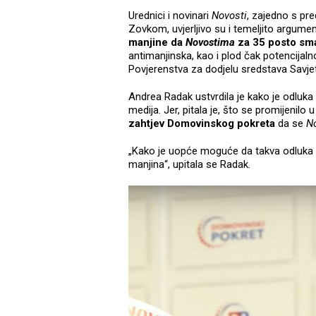
Urednici i novinari
Novosti
, zajedno s pr
Zovkom, uvjerljivo su i temeljito argumen
manjine da
Novostima
za 35 posto sma
antimanjinska, kao i plod čak potencija
Povjerenstva za dodjelu sredstava Savje
Andrea Radak ustvrdila je kako je odluka
medija. Jer, pitala je, što se promijenil
zahtjev Domovinskog pokreta
da se
N
„Kako je uopće moguće da takva odluka 
manjina“, upitala se Radak.