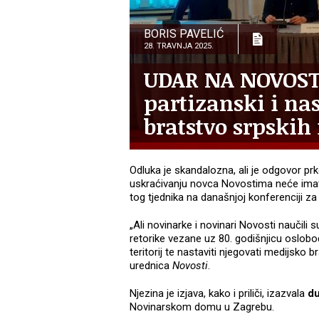
BORIS PAVELIĆ
28. TRAVNJA 2025.
UDAR NA NOVOSTI
partizanski i na
bratstvo srpskih
Odluka je skandalozna, ali je odgovor pr
uskraćivanju novca Novostima neće imati
tog tjednika na današnjoj konferenciji za
„Ali novinarke i novinari Novosti naučili s
retorike vezane uz 80. godišnjicu oslob
teritorij te nastaviti njegovati medijsko b
urednica
Novosti
.
Njezina je izjava, kako i priliči, izazvala
du
Novinarskom domu u Zagrebu.