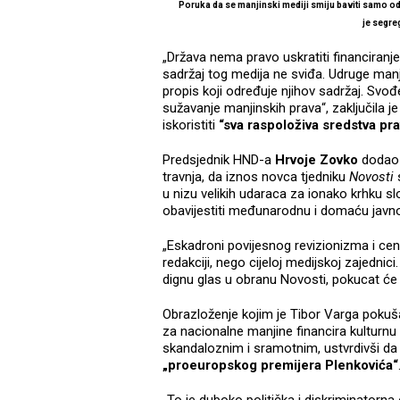
Poruka da se manjinski mediji smiju baviti samo o
je segre
„Država nema pravo uskratiti financiranje 
sadržaj tog medija ne sviđa. Udruge manji
propis koji određuje njihov sadržaj. Svođ
sužavanje manjinskih prava“, zaključila j
iskoristiti
“sva raspoloživa sredstva pra
Predsjednik HND-a
Hrvoje Zovko
dodao 
travnja, da iznos novca tjedniku
Novosti
u nizu velikih udaraca za ionako krhku s
obavijestiti međunarodnu i domaću javn
„Eskadroni povijesnog revizionizma i cen
redakciji, nego cijeloj medijskoj zajednici.
dignu glas u obranu Novosti, pokucat će 
Obrazloženje kojim je Tibor Varga pokuš
za nacionalne manjine financira kulturnu a
skandaloznim i sramotnim, ustvrdivši da
„proeuropskog premijera Plenkovića“