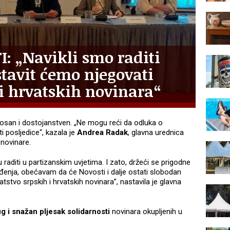
: „Navikli smo raditi
stavit ćemo njegovati
 i hrvatskih novinara“
kosan i dostojanstven. „Ne mogu reći da odluka o
 posljedice“, kazala je
Andrea Radak
, glavna urednica
 novinare.
u raditi u partizanskim uvjetima. I zato, držeći se prigodne
ođenja, obećavam da će Novosti i dalje ostati slobodan
ratstvo srpskih i hrvatskih novinara”, nastavila je glavna
g i snažan pljesak solidarnosti
novinara okupljenih u