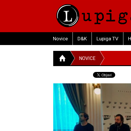
Novice
D&K
Lupiga TV
H
NOVICE