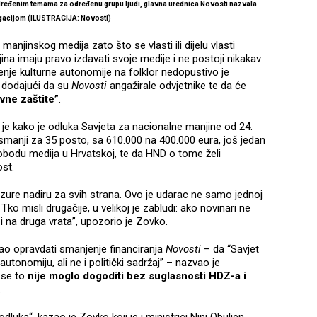
dređenim temama za određenu grupu ljudi, glavna urednica Novosti nazvala
gacijom (ILUSTRACIJA: Novosti)
manjinskog medija zato što se vlasti ili dijelu vlasti
na imaju pravo izdavati svoje medije i ne postoji nikakav
enje kulturne autonomije na folklor nedopustivo je
e dodajući da su
Novosti
angažirale odvjetnike te da će
vne zaštite”
.
je kako je odluka Savjeta za nacionalne manjine od 24.
smanji za 35 posto, sa 610.000 na 400.000 eura, još jedan
lobodu medija u Hrvatskoj, te da HND o tome želi
ost.
zure nadiru za svih strana. Ovo je udarac ne samo jednoj
 Tko misli drugačije, u velikoj je zabludi: ako novinari ne
i na druga vrata”, upozorio je Zovko.
ao opravdati smanjenje financiranja
Novosti
– da “Savjet
utonomiju, ali ne i politički sadržaj” – nazvao je
 se to
nije moglo dogoditi bez suglasnosti HDZ-a i
.