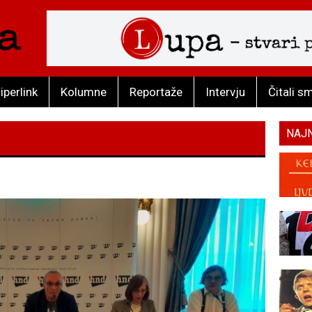
iperlink
Kolumne
Reportaže
Intervju
Čitali s
NAJ