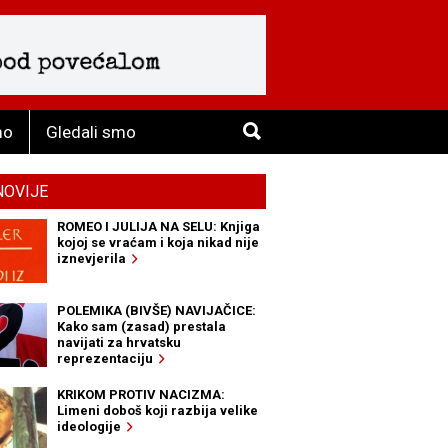
mo
Gledali smo
NOVIJE
ROMEO I JULIJA NA SELU: Knjiga
kojoj se vraćam i koja nikad nije
iznevjerila
POLEMIKA (BIVŠE) NAVIJAČICE:
Kako sam (zasad) prestala
navijati za hrvatsku
reprezentaciju
KRIKOM PROTIV NACIZMA:
Limeni doboš koji razbija velike
ideologije