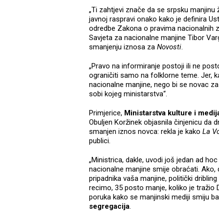
„Ti zahtjevi znače da se srpsku manjinu ž
javnoj raspravi onako kako je definira Us
odredbe Zakona o pravima nacionalnih zaj
Savjeta za nacionalne manjine Tibor Va
smanjenju iznosa za
Novosti
.
„Pravo na informiranje postoji ili ne post
ograničiti samo na folklorne teme. Jer, ka
nacionalne manjine, nego bi se novac za
sobi kojeg ministarstva“.
Primjerice,
Ministarstva kulture i medij
Obuljen Koržinek objasnila činjenicu da 
smanjen iznos novca: rekla je kako
La V
publici.
„Ministrica, dakle, uvodi još jedan ad hoc
nacionalne manjine smije obraćati. Ako, 
pripadnika vaša manjine, politički dribl
recimo, 35 posto manje, koliko je tražio 
poruka kako se manjinski mediji smiju 
segregacija
.