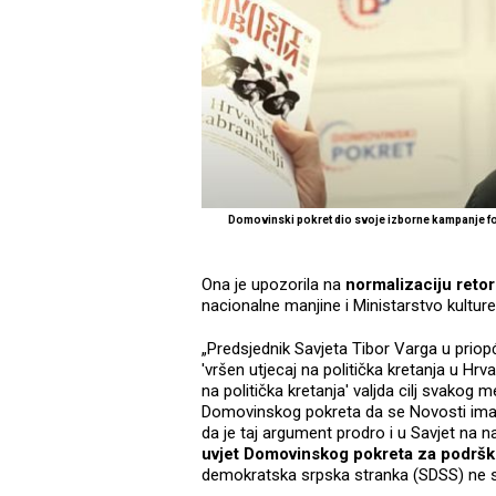
Domovinski pokret dio svoje izborne kampanje f
Ona je upozorila na
normalizaciju retor
nacionalne manjine i Ministarstvo kultur
„Predsjednik Savjeta Tibor Varga u priop
'vršen utjecaj na politička kretanja u Hrv
na politička kretanja' valjda cilj svakog 
Domovinskog pokreta da se Novosti imaj
da je taj argument prodro i u Savjet na n
uvjet Domovinskog pokreta za podrš
demokratska srpska stranka (SDSS) ne sm