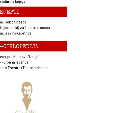
 intimna knjiga
ECEPTI
ći sok od bazge
k (bosanski) za 1 odraslu osobu
čija svinjska jetrica
-CIKLOPEDIJA
esni put Hitlerove 'klonje'
 - urbana legenda
dom Theatre (Teatar slobode)