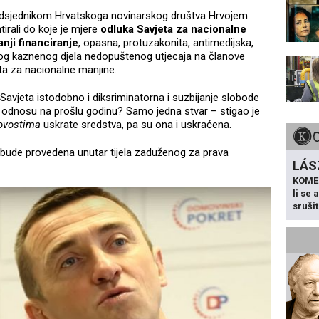
edsjednikom Hrvatskoga novinarskog društva Hrvojem
tirali do koje je mjere
odluka Savjeta za nacionalne
nji financiranje
, opasna, protuzakonita, antimedijska,
lnog kaznenog djela nedopuštenog utjecaja na članove
ta za nacionalne manjine.
 Savjeta istodobno i diksriminatorna i suzbijanje slobode
o u odnosu na prošlu godinu? Samo jedna stvar – stigao je
ovostima
uskrate sredstva, pa su ona i uskraćena.
bude provedena unutar tijela zaduženog za prava
LÁS
KOME
li se
sruši