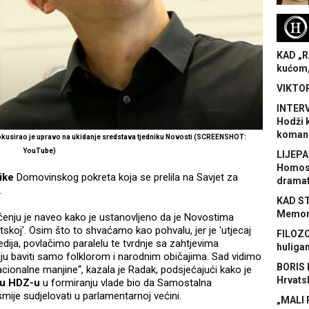
H
KAD „R
kućom,
VIKTOR
INTERV
Hodži 
koman
okusirao je upravo na ukidanje sredstava tjedniku Novosti (SCREENSHOT:
YouTube)
LIJEPA
Homose
ike
Domovinskog pokreta koja se prelila na Savjet za
dramat
e.
KAD S
Memora
ćenju je naveo kako je ustanovljeno da je Novostima
atskoj'. Osim što to shvaćamo kao pohvalu, jer je 'utjecaj
FILOZO
medija, povlačimo paralelu te tvrdnje sa zahtjevima
huliga
u baviti samo folklorom i narodnim običajima. Sad vidimo
BORIS 
acionalne manjine“, kazala je Radak, podsjećajući kako je
Hrvats
ku HDZ-u
u formiranju vlade bio da Samostalna
ije sudjelovati u parlamentarnoj većini.
„MALI 