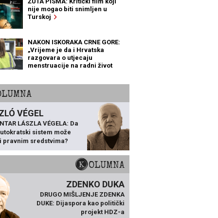
ŽUTA PISMA: Kritički film koji
nije mogao biti snimljen u
Turskoj
NAKON ISKORAKA CRNE GORE:
„Vrijeme je da i Hrvatska
razgovara o utjecaju
menstruacije na radni život
žena“
KOLUMNA
ZLÓ VÉGEL
NTAR LÁSZLA VÉGELA: Da
 autokratski sistem može
ti pravnim sredstvima?
KOLUMNA
ZDENKO DUKA
DRUGO MIŠLJENJE ZDENKA
DUKE: Dijaspora kao politički
projekt HDZ-a