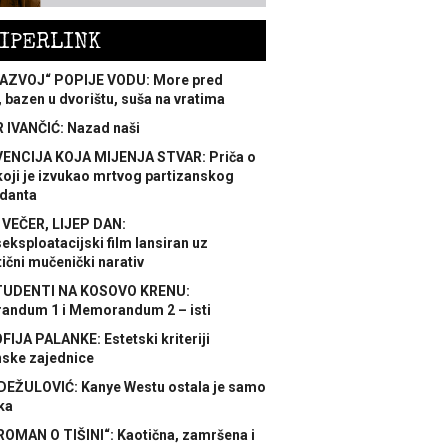
IPERLINK
AZVOJ“ POPIJE VODU: More pred
 bazen u dvorištu, suša na vratima
 IVANČIĆ: Nazad naši
ENCIJA KOJA MIJENJA STVAR: Priča o
koji je izvukao mrtvog partizanskog
danta
 VEČER, LIJEP DAN:
ksploatacijski film lansiran uz
ični mučenički narativ
TUDENTI NA KOSOVO KRENU:
ndum 1 i Memorandum 2 – isti
FIJA PALANKE: Estetski kriteriji
nske zajednice
DEŽULOVIĆ: Kanye Westu ostala je samo
ka
ROMAN O TIŠINI“: Kaotična, zamršena i