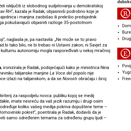
duboko
eli isključiti iz slobodnog sudjelovanja u demokratskoj
R
tav RH“, kazala je Radak, objasnivši podrobno koje je
ednica i manjina zaobišao ili prekršio predsjednik
rga pokušavajući objasniti razloge 35-postotnom
Doma
Bure
Druga
oji“, naglasila je, pa nastavila: „Ne može se to pravo
d bi tako bilo, ne bi trebao ni Ustavni zakon, ni Savjet za
 kulturnu autonomiju mogla raspoređivati u nekoj mračnoj
E
Povij
a
, ironizirala je Radak, podsjećajući kako je ministrica Nina
Yugo
dnevniku talijanske manjine
La Voce del popolo
nije
oce
izlazi na talijanskom, a da se
Novosti
obraćaju i široj
Free
 kriterij za raspodjelu novca: publiku kojoj se medij
dakle, imate nesreću da vaš jezik razumiju i drugi osim
ing određuje koliko vašeg medija pokriva dopuštene teme –
Domovinski pokret”, poentirala je Radak, dodavši da je
baviti samo određenim temama za određenu grupu ljudi –