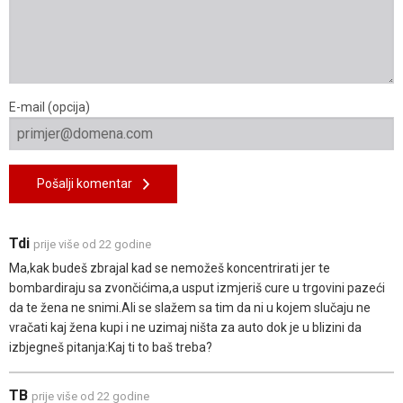
E-mail (opcija)
Pošalji komentar
Tdi
prije više od 22 godine
Ma,kak budeš zbrajal kad se nemožeš koncentrirati jer te
bombardiraju sa zvončićima,a usput izmjeriš cure u trgovini pazeći
da te žena ne snimi.Ali se slažem sa tim da ni u kojem slučaju ne
vračati kaj žena kupi i ne uzimaj ništa za auto dok je u blizini da
izbjegneš pitanja:Kaj ti to baš treba?
TB
prije više od 22 godine