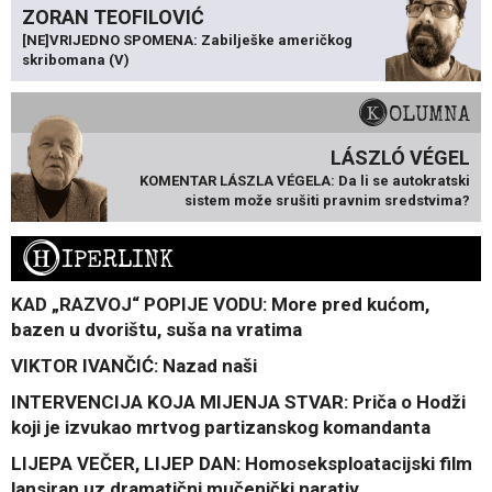
ZORAN TEOFILOVIĆ
[NE]VRIJEDNO SPOMENA: Zabilješke američkog
skribomana (V)
KOLUMNA
LÁSZLÓ VÉGEL
KOMENTAR LÁSZLA VÉGELA: Da li se autokratski
sistem može srušiti pravnim sredstvima?
H
IPERLINK
KAD „RAZVOJ“ POPIJE VODU: More pred kućom,
bazen u dvorištu, suša na vratima
VIKTOR IVANČIĆ: Nazad naši
INTERVENCIJA KOJA MIJENJA STVAR: Priča o Hodži
koji je izvukao mrtvog partizanskog komandanta
LIJEPA VEČER, LIJEP DAN: Homoseksploatacijski film
lansiran uz dramatični mučenički narativ