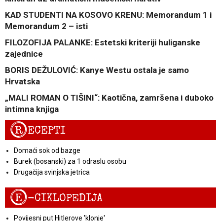
KAD STUDENTI NA KOSOVO KRENU: Memorandum 1 i
Memorandum 2 – isti
FILOZOFIJA PALANKE: Estetski kriteriji huliganske
zajednice
BORIS DEŽULOVIĆ: Kanye Westu ostala je samo
Hrvatska
„MALI ROMAN O TIŠINI“: Kaotična, zamršena i duboko
intimna knjiga
R
ECEPTI
Domaći sok od bazge
Burek (bosanski) za 1 odraslu osobu
Drugačija svinjska jetrica
E
-CIKLOPEDIJA
Povijesni put Hitlerove 'klonje'