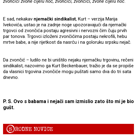
zvončići zvone cijelu noć, zvončići, zvončići, zvone cijelu noć
.
E sad, nekakav
njemački sindikalist
, Kurt – verzija Marija
Ivekovića, ustao je na zadnje noge upozoravajući da njemački
trgovci od zvončića postaju agresivni i nervozni čim čuju prvih
par tonova. Trgovci izloženi zvončićima postaju nekrofili, hebu
mrtve babe, a nije rijetkost da nasrću i na goloruku srpsku nejač.
Da zvončić – ludilo ne bi uništilo nejaku njemačku trgovinu, rečeni
sindikalist, nazovimo ga Kurt Beckenbauer, tražio je da se propiše
da vlasnici trgovina zvončiće mogu puštati samo dva do tri sata
dnevno.
P. S. Ovo s babama i nejači sam izmislio zato što mi je bio
gušt.
S
RODNE NOVICE