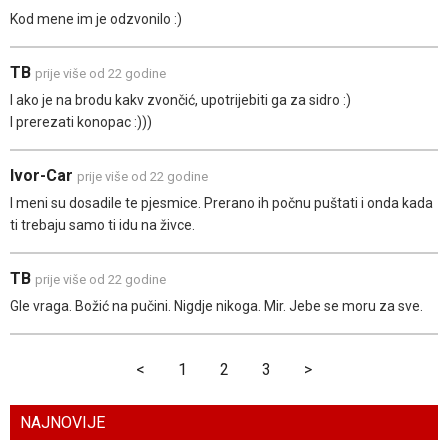
Kod mene im je odzvonilo :)
TB
prije više od 22 godine
I ako je na brodu kakv zvončić, upotrijebiti ga za sidro :)
I prerezati konopac :)))
Ivor-Car
prije više od 22 godine
I meni su dosadile te pjesmice. Prerano ih počnu puštati i onda kada
ti trebaju samo ti idu na živce.
TB
prije više od 22 godine
Gle vraga. Božić na pučini. Nigdje nikoga. Mir. Jebe se moru za sve.
<
1
2
3
>
NAJNOVIJE