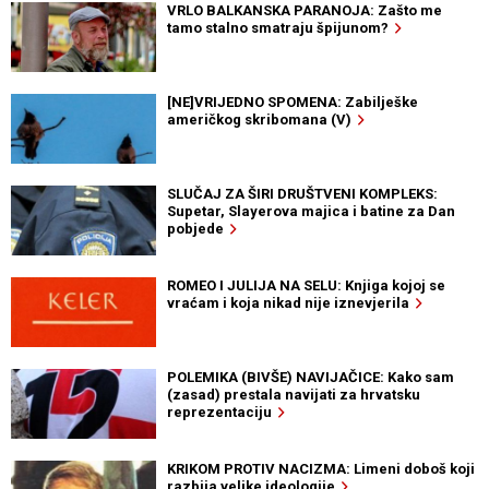
VRLO BALKANSKA PARANOJA: Zašto me
tamo stalno smatraju špijunom?
[NE]VRIJEDNO SPOMENA: Zabilješke
američkog skribomana (V)
SLUČAJ ZA ŠIRI DRUŠTVENI KOMPLEKS:
Supetar, Slayerova majica i batine za Dan
pobjede
ROMEO I JULIJA NA SELU: Knjiga kojoj se
vraćam i koja nikad nije iznevjerila
POLEMIKA (BIVŠE) NAVIJAČICE: Kako sam
(zasad) prestala navijati za hrvatsku
reprezentaciju
KRIKOM PROTIV NACIZMA: Limeni doboš koji
razbija velike ideologije