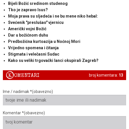
Bijeli Božić sredinom studenog
Tko je zapravo Isus?
Moja prava su sljedeća i ne bu mene niko hebal:
Svećenik "preslušao" vjernicu
Američki vojni Božić
Dar u božićnom duhu
Predbožićna kurtoazija u Noćnoj Mori
Vrijedno spomena i čitanja
Stigmata i velečasni Sudac
Kako su veliki trgovački lanci okupirali Zagreb?
K
OMENTARI
broj komentara:
13
Ime / nadimak *(obavezno)
Komentar *(obavezno)