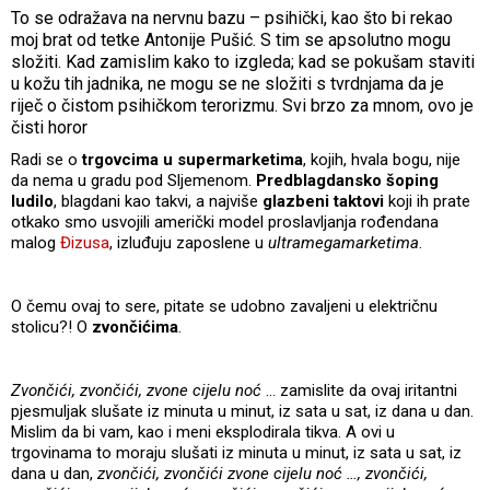
To se odražava na nervnu bazu – psihički, kao što bi rekao
moj brat od tetke Antonije Pušić. S tim se apsolutno mogu
složiti. Kad zamislim kako to izgleda; kad se pokušam staviti
u kožu tih jadnika, ne mogu se ne složiti s tvrdnjama da je
riječ o čistom psihičkom terorizmu. Svi brzo za mnom, ovo je
čisti horor
Radi se o
trgovcima u supermarketima
, kojih, hvala bogu, nije
da nema u gradu pod Sljemenom.
Predblagdansko šoping
ludilo
, blagdani kao takvi, a najviše
glazbeni taktovi
koji ih prate
otkako smo usvojili američki model proslavljanja rođendana
malog
Đizusa
, izluđuju zaposlene u
ultramegamarketima
.
O čemu ovaj to sere, pitate se udobno zavaljeni u električnu
stolicu?! O
zvončićima
.
Zvončići, zvončići, zvone cijelu noć
… zamislite da ovaj iritantni
pjesmuljak slušate iz minuta u minut, iz sata u sat, iz dana u dan.
Mislim da bi vam, kao i meni eksplodirala tikva. A ovi u
trgovinama to moraju slušati iz minuta u minut, iz sata u sat, iz
dana u dan,
zvončići, zvončići zvone cijelu noć …, zvončići,