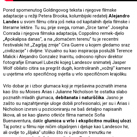
Pored spomenutog Goldingovog teksta i njegove filmske
adaptacije u režiji Petera Brooka, kolumbijski redatelj
Alejandro
Landes
u svom filmu citira još neka od kapitalnih djela filmske i
literarne lektire. Tu su, prije svega, roman „Srce tame“ Josepha
Conrada i njegova filmska adaptacija, Coppolino remek-djelo
„Apokalipsa danas“, a na „domaćem terenu“ tu je recentni
festivalski hit „Zagrljaj zmije“ Cira Guerre u kojem gledamo sraz
„civilizacije“ i divljine. Vizualno su kao inspiracija poslužili Terence
Malick i Alejandro Gonzalez Inarritu, odnosno njihov direktor
fotografije Emanuel Lubezki kojeg Landesov snimatelj Jasper
Wolf obilato citira sa pregršt dugih, kontroliranih „vožnji“ kamere
u uvjetima vrlo specifičnog svjetla u vrlo specifičnom krajoliku.
Vrlo dobar je i izbor glumaca koji je mješavina poznatih imena
kao što su Moises Arias i Julianne Nicholson te ostatka slabo
poznatih mladih glumaca,
debitanata i naturščika
. Jasno je
zašto su najzahtjevnije uloge dobili profesionalci, jer su i Arias i
Nicholson izvrsni u pozicioniranju ne baš detaljno napisanih
likova, ali se kao glavno otkriće filma nameće Sofia
Buenaventura, dakle
glumica u vrlo i eksplicitno muškoj ulozi
.
Taj potez u filmu nije ničim objašnjen i djeluje kao Landesov hir,
ali ovdje to „šljaka“ utoliko što ni u jednom trenutku ne