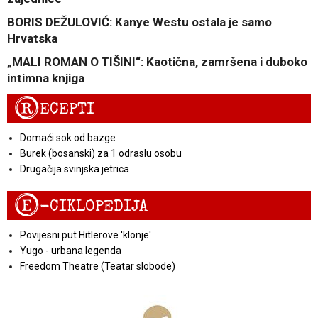
BORIS DEŽULOVIĆ: Kanye Westu ostala je samo
Hrvatska
„MALI ROMAN O TIŠINI“: Kaotična, zamršena i duboko
intimna knjiga
R
ECEPTI
Domaći sok od bazge
Burek (bosanski) za 1 odraslu osobu
Drugačija svinjska jetrica
E
-CIKLOPEDIJA
Povijesni put Hitlerove 'klonje'
Yugo - urbana legenda
Freedom Theatre (Teatar slobode)