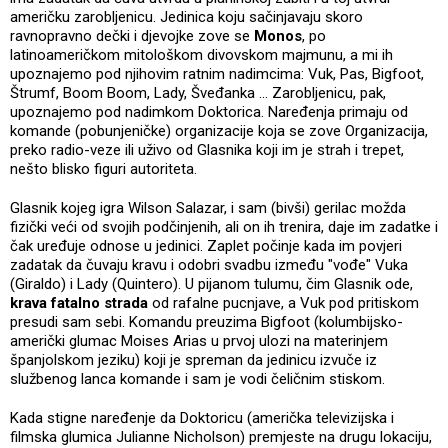
američku zarobljenicu. Jedinica koju sačinjavaju skoro
ravnopravno dečki i djevojke zove se
Monos
, po
latinoameričkom mitološkom divovskom majmunu, a mi ih
upoznajemo pod njihovim ratnim nadimcima: Vuk, Pas, Bigfoot,
Štrumf, Boom Boom, Lady, Šveđanka ... Zarobljenicu, pak,
upoznajemo pod nadimkom Doktorica. Naređenja primaju od
komande (pobunjeničke) organizacije koja se zove Organizacija,
preko radio-veze ili uživo od Glasnika koji im je strah i trepet,
nešto blisko figuri autoriteta.
Glasnik kojeg igra Wilson Salazar, i sam (bivši) gerilac možda
fizički veći od svojih podčinjenih, ali on ih trenira, daje im zadatke i
čak uređuje odnose u jedinici. Zaplet počinje kada im povjeri
zadatak da čuvaju kravu i odobri svadbu između "vođe" Vuka
(Giraldo) i Lady (Quintero). U pijanom tulumu, čim Glasnik ode,
krava fatalno strada
od rafalne pucnjave, a Vuk pod pritiskom
presudi sam sebi. Komandu preuzima Bigfoot (kolumbijsko-
američki glumac Moises Arias u prvoj ulozi na materinjem
španjolskom jeziku) koji je spreman da jedinicu izvuče iz
službenog lanca komande i sam je vodi čeličnim stiskom.
Kada stigne naređenje da Doktoricu (američka televizijska i
filmska glumica Julianne Nicholson) premjeste na drugu lokaciju,