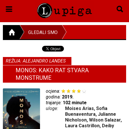
GLEDALI SMO
REŽIJA: ALEJANDRO LANDES
MONOS: KAKO RAT STVARA
MONSTRUME
ocjena:
godina:
2019.
trajanje:
102 minute
uloge:
Moises Arias, Sofia
Buenaventura, Julianne
Nicholson, Wilson Salazar,
Laura Castrillon, Deiby