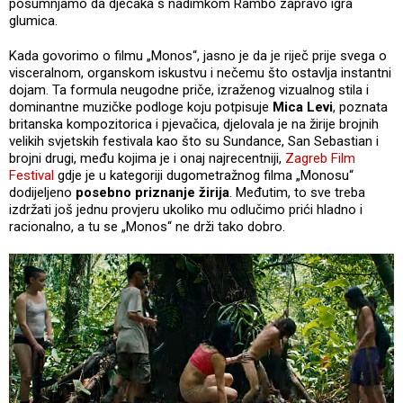
posumnjamo da dječaka s nadimkom Rambo zapravo igra
glumica.
Kada govorimo o filmu „Monos“, jasno je da je riječ prije svega o
visceralnom, organskom iskustvu i nečemu što ostavlja instantni
dojam. Ta formula neugodne priče, izraženog vizualnog stila i
dominantne muzičke podloge koju potpisuje
Mica Levi
, poznata
britanska kompozitorica i pjevačica, djelovala je na žirije brojnih
velikih svjetskih festivala kao što su Sundance, San Sebastian i
brojni drugi, među kojima je i onaj najrecentniji,
Zagreb Film
Festival
gdje je u kategoriji dugometražnog filma „Monosu“
dodijeljeno
posebno priznanje žirija
. Međutim, to sve treba
izdržati još jednu provjeru ukoliko mu odlučimo prići hladno i
racionalno, a tu se „Monos“ ne drži tako dobro.