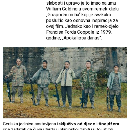
slabosti i upravo je to imao na umu
William Golding u svom remek-djelu
„Gospodar muha“ koji je svakako
poslužio kao osnovna inspiracija za
ovaj film. Jednako kao i remek-djelo
Francisa Forda Coppole iz 1979.
godine, „Apokalipsa danas“.
Gerilska jedinica sastavljena
isključivo od djece i tinejdžera
ima zadatak da čuva utvrdu u planinskoj zabiti i u toj utvrdi