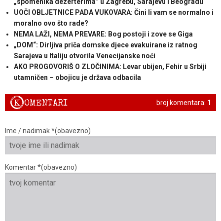
„spomenika dezerterima” u Zagrebu, Sarajevu i Beogradu
UOČI OBLJETNICE PADA VUKOVARA: Čini li vam se normalno i
moralno ovo što rade?
NEMA LAŽI, NEMA PREVARE: Bog postoji i zove se Giga
„DOM“: Dirljiva priča domske djece evakuirane iz ratnog
Sarajeva u Italiju otvorila Venecijanske noći
AKO PROGOVORIŠ O ZLOČINIMA: Levar ubijen, Fehir u Srbiji
utamničen – obojicu je država odbacila
K
OMENTARI
broj komentara:
1
Ime / nadimak *(obavezno)
Komentar *(obavezno)