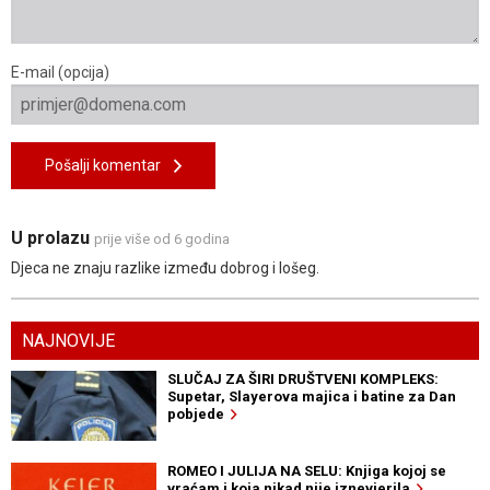
E-mail (opcija)
Pošalji komentar
U prolazu
prije više od 6 godina
Djeca ne znaju razlike između dobrog i lošeg.
NAJNOVIJE
SLUČAJ ZA ŠIRI DRUŠTVENI KOMPLEKS:
Supetar, Slayerova majica i batine za Dan
pobjede
ROMEO I JULIJA NA SELU: Knjiga kojoj se
vraćam i koja nikad nije iznevjerila