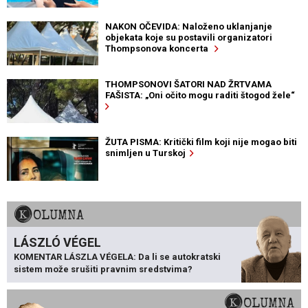
NAKON OČEVIDA: Naloženo uklanjanje
objekata koje su postavili organizatori
Thompsonova koncerta
THOMPSONOVI ŠATORI NAD ŽRTVAMA
FAŠISTA: „Oni očito mogu raditi štogod žele“
ŽUTA PISMA: Kritički film koji nije mogao biti
snimljen u Turskoj
KOLUMNA
LÁSZLÓ VÉGEL
KOMENTAR LÁSZLA VÉGELA: Da li se autokratski
sistem može srušiti pravnim sredstvima?
KOLUMNA