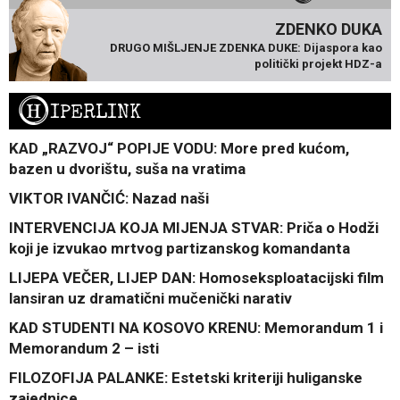
ZDENKO DUKA
DRUGO MIŠLJENJE ZDENKA DUKE: Dijaspora kao
politički projekt HDZ-a
H
IPERLINK
KAD „RAZVOJ“ POPIJE VODU: More pred kućom,
bazen u dvorištu, suša na vratima
VIKTOR IVANČIĆ: Nazad naši
INTERVENCIJA KOJA MIJENJA STVAR: Priča o Hodži
koji je izvukao mrtvog partizanskog komandanta
LIJEPA VEČER, LIJEP DAN: Homoseksploatacijski film
lansiran uz dramatični mučenički narativ
KAD STUDENTI NA KOSOVO KRENU: Memorandum 1 i
Memorandum 2 – isti
FILOZOFIJA PALANKE: Estetski kriteriji huliganske
zajednice