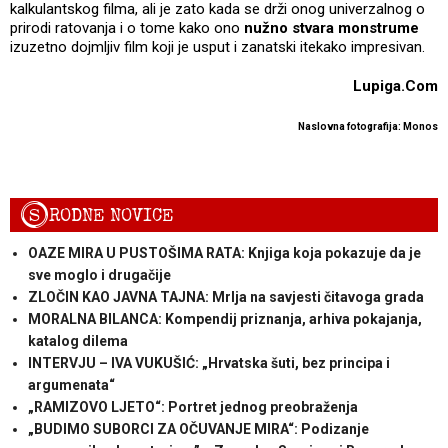
kalkulantskog filma, ali je zato kada se drži onog univerzalnog o
prirodi ratovanja i o tome kako ono
nužno stvara monstrume
izuzetno dojmljiv film koji je usput i zanatski itekako impresivan.
Lupiga.Com
Naslovna fotografija: Monos
S
RODNE NOVICE
OAZE MIRA U PUSTOŠIMA RATA: Knjiga koja pokazuje da je
sve moglo i drugačije
ZLOČIN KAO JAVNA TAJNA: Mrlja na savjesti čitavoga grada
MORALNA BILANCA: Kompendij priznanja, arhiva pokajanja,
katalog dilema
INTERVJU – IVA VUKUŠIĆ: „Hrvatska šuti, bez principa i
argumenata“
„RAMIZOVO LJETO“: Portret jednog preobraženja
„BUDIMO SUBORCI ZA OČUVANJE MIRA“: Podizanje