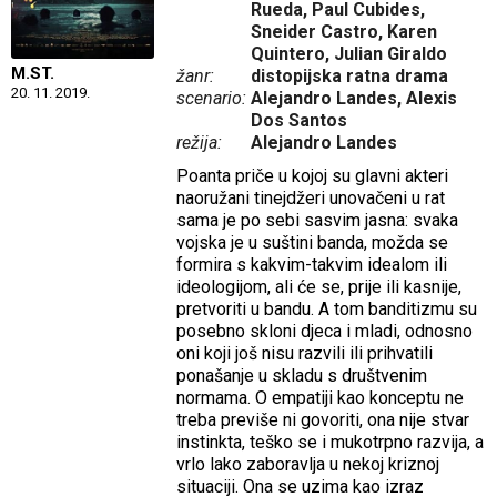
Rueda, Paul Cubides,
Sneider Castro, Karen
Quintero, Julian Giraldo
M.ST.
žanr:
distopijska ratna drama
20. 11. 2019.
scenario:
Alejandro Landes, Alexis
Dos Santos
režija:
Alejandro Landes
Poanta priče u kojoj su glavni akteri
naoružani tinejdžeri unovačeni u rat
sama je po sebi sasvim jasna: svaka
vojska je u suštini banda, možda se
formira s kakvim-takvim idealom ili
ideologijom, ali će se, prije ili kasnije,
pretvoriti u bandu. A tom banditizmu su
posebno skloni djeca i mladi, odnosno
oni koji još nisu razvili ili prihvatili
ponašanje u skladu s društvenim
normama. O empatiji kao konceptu ne
treba previše ni govoriti, ona nije stvar
instinkta, teško se i mukotrpno razvija, a
vrlo lako zaboravlja u nekoj kriznoj
situaciji. Ona se uzima kao izraz