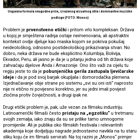
Uspješna formula neugodne priče, izraženog vizualnog stila i dominantne muzičke
podloge (FOTO: Monos)
Problem je
prvenstveno etički
i pritom vrlo kompleksan. Država
u kojoj je smještena radnja ostaje neimenovana, ali apstraktni
kontekst ovdje djeluje kao maska kojom se pokriva pokušaj
neideološkog, odnosno postideološkog prikazivanja stvari. No
dobro, neka država ne bude eksplicitno Kolumbija, Bolivija,
Ekvador, Peru, ali jasno je da je u pitanju jedna od tih država koje
zahvaćaju dijelove Anda i Amazonije. Ono što važi za cijelu tu
regiju jeste to da je
pobunjenička gerila zastupala ljevičarske
ideje
i da je pod svoj barjak okupljala i domorodačka plemena.
Izjednačavanje obje strane po sistemu „svi su oni isti“ naprosto
nije ni etično ni povijesno korektno, jer su jedni imali povijest
zločina protiv čovječnosti, a drugi ipak ne.
Drugi etički problem je, pak, uže vezan za filmsku industriju.
Latinoamerički filmaši često
pristaju na „egzotiku“
u tretmanu
svojih zemalja, iako znaju da su se prilike tamo umnogome
promijenile. Ali je publika oko filmskih festivala i relevantnih
akademija koje dodjeljuju nagrade jednostavno navikla na tu staru
sliku koju će im filmaši servirati. Na toj razini je „Monos“ primjer