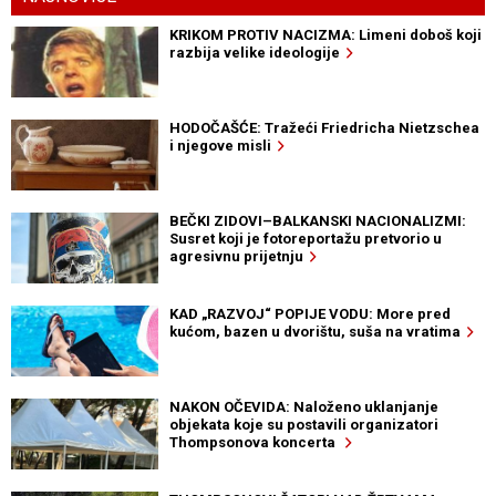
KRIKOM PROTIV NACIZMA: Limeni doboš koji
razbija velike ideologije
HODOČAŠĆE: Tražeći Friedricha Nietzschea
i njegove misli
BEČKI ZIDOVI–BALKANSKI NACIONALIZMI:
Susret koji je fotoreportažu pretvorio u
agresivnu prijetnju
KAD „RAZVOJ“ POPIJE VODU: More pred
kućom, bazen u dvorištu, suša na vratima
NAKON OČEVIDA: Naloženo uklanjanje
objekata koje su postavili organizatori
Thompsonova koncerta