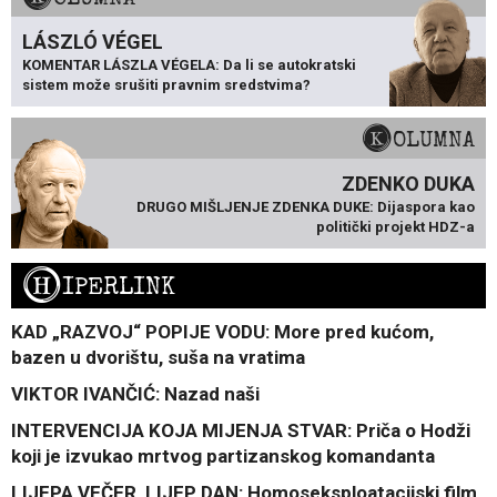
LÁSZLÓ VÉGEL
KOMENTAR LÁSZLA VÉGELA: Da li se autokratski
sistem može srušiti pravnim sredstvima?
KOLUMNA
ZDENKO DUKA
DRUGO MIŠLJENJE ZDENKA DUKE: Dijaspora kao
politički projekt HDZ-a
H
IPERLINK
KAD „RAZVOJ“ POPIJE VODU: More pred kućom,
bazen u dvorištu, suša na vratima
VIKTOR IVANČIĆ: Nazad naši
INTERVENCIJA KOJA MIJENJA STVAR: Priča o Hodži
koji je izvukao mrtvog partizanskog komandanta
LIJEPA VEČER, LIJEP DAN: Homoseksploatacijski film