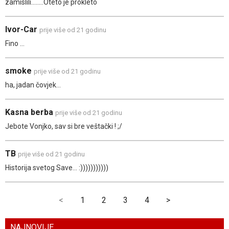
zamislili........Oteto je prokleto
Ivor-Car
prije više od 21 godinu
Fino ...
smoke
prije više od 21 godinu
ha, jadan čovjek...
Kasna berba
prije više od 21 godinu
Jebote Vonjko, sav si bre veštački ! ;/
TB
prije više od 21 godinu
Historija svetog Save... :)))))))))))
<
1
2
3
4
>
NAJNOVIJE