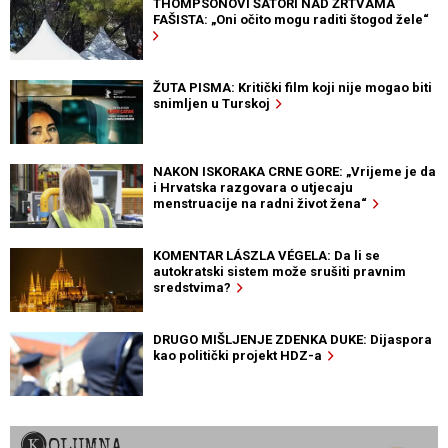
THOMPSONOVI ŠATORI NAD ŽRTVAMA
FAŠISTA: „Oni očito mogu raditi štogod žele“
ŽUTA PISMA: Kritički film koji nije mogao biti
snimljen u Turskoj
NAKON ISKORAKA CRNE GORE: „Vrijeme je da
i Hrvatska razgovara o utjecaju
menstruacije na radni život žena“
KOMENTAR LÁSZLA VÉGELA: Da li se
autokratski sistem može srušiti pravnim
sredstvima?
DRUGO MIŠLJENJE ZDENKA DUKE: Dijaspora
kao politički projekt HDZ-a
KOLUMNA