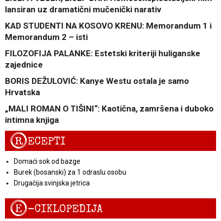
lansiran uz dramatični mučenički narativ
KAD STUDENTI NA KOSOVO KRENU: Memorandum 1 i
Memorandum 2 – isti
FILOZOFIJA PALANKE: Estetski kriteriji huliganske
zajednice
BORIS DEŽULOVIĆ: Kanye Westu ostala je samo
Hrvatska
„MALI ROMAN O TIŠINI“: Kaotična, zamršena i duboko
intimna knjiga
R
ECEPTI
Domaći sok od bazge
Burek (bosanski) za 1 odraslu osobu
Drugačija svinjska jetrica
E
-CIKLOPEDIJA