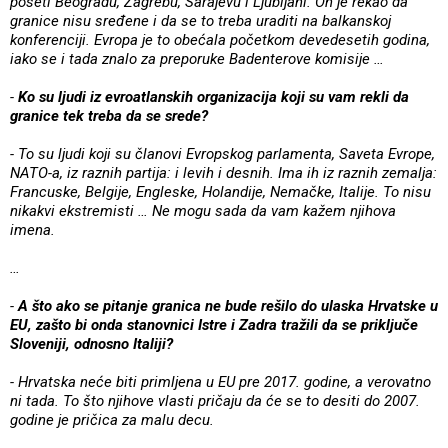
poseti Beogradu, Zagrebu, Sarajevu i Ljubljani. On je rekao da
granice nisu sređene i da se to treba uraditi na balkanskoj
konferenciji. Evropa je to obećala početkom devedesetih godina,
iako se i tada znalo za preporuke Badenterove komisije …
-
Ko su ljudi iz evroatlanskih organizacija koji su vam rekli da
granice tek treba da se srede?
- To su ljudi koji su članovi Evropskog parlamenta, Saveta Evrope,
NATO-a, iz raznih partija: i levih i desnih. Ima ih iz raznih zemalja:
Francuske, Belgije, Engleske, Holandije, Nemačke, Italije. To nisu
nikakvi ekstremisti … Ne mogu sada da vam kažem njihova
imena.
…
-
A što ako se pitanje granica ne bude rešilo do ulaska Hrvatske u
EU, zašto bi onda stanovnici Istre i Zadra tražili da se priključe
Sloveniji, odnosno Italiji?
- Hrvatska neće biti primljena u EU pre 2017. godine, a verovatno
ni tada. To što njihove vlasti pričaju da će se to desiti do 2007.
godine je pričica za malu decu.