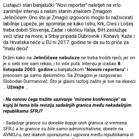
Listajući stari banjalučki "Novi reporter" naletjeh na vrlo
zanimljiv intervju s našim starim znalcem Zmagom
Jelinčičem. Ono što je Zmagić izgovorio moglo bi naživcirati
labilnije Lupeže, jer spominje se kako Istru, Krk, Cres i Lošinj
treba dobiti Slovenija, Zadar i okolicu Italija, BiH zaslužuje
veći izlaz na more, a Srbiji pripada Dubrovnik i Konavli. Kaže i
da Hrvatska neće u EU ni 2017. godine te da su to priče za
"malu decu"
Držim kako na
Jelinčičeve nebuloze
ne treba trošiti riječi, jer on
je o sebi sve sam rekao, i to više puta. Intervju je izašao
8.
listopada 2003. godine
u banjalučkom "
Novom reporteru
" i
prenosim ga samo djelomično. Sa Zmagom je razgovarao
Slobodan Durmanović. Što je glavni razlog zašto je sve na ekavici
…
Uživajte
…
-
Na osnovu čega tražite sazivanje "mirovne konferencije" na
kojoj bi tema bila revizija sadašnjih granica među nekadašnjim
republikama SFRJ?
- Sadašnje granice su donekle kopije onih granica iz vremena
SFRJ, a te granice su bile samo administrativne, donete na
AVNOJ-u, bez ikakvih sporazuma i ugovora među republikama ili