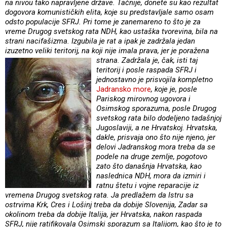
na nivou tako napravljene države. Tačnije, donete su kao rezultat
dogovora komunističkih elita, koje su predstavljale samo osam
odsto populacije SFRJ. Pri tome je zanemareno to što je za
vreme Drugog svetskog rata NDH, kao ustaška tvorevina, bila na
strani nacifašizma. Izgubila je rat a ipak je zadržala jedan
izuzetno veliki teritorij, na koji nije imala prava, jer je poražena
strana. Zadržala
je, čak, isti taj
teritorij i posle raspada SFRJ i
jednostavno je prisvojila kompletno
Jadransko more
, koje je, posle
Pariskog mirovnog ugovora i
Osimskog sporazuma, posle Drugog
svetskog rata bilo dodeljeno tadašnjoj
Jugoslaviji, a ne Hrvatskoj. Hrvatska,
dakle, prisvaja ono što nije njeno, jer
delovi Jadranskog mora treba da se
podele na druge zemlje, pogotovo
zato što današnja Hrvatska, kao
naslednica NDH, mora da izmiri i
ratnu štetu i vojne reparacije iz
vremena Drugog svetskog rata. Ja predlažem da Istru sa
ostrvima Krk, Cres i Lošinj treba da dobije Slovenija, Zadar sa
okolinom treba da dobije Italija, jer Hrvatska, nakon raspada
SFRJ, nije ratifikovala Osimski sporazum sa Italijom, kao što je to