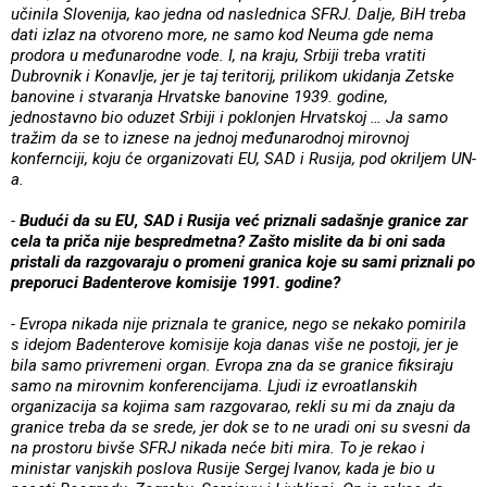
učinila Slovenija, kao jedna od naslednica SFRJ. Dalje, BiH treba
dati izlaz na otvoreno more, ne samo kod Neuma gde nema
prodora u međunarodne vode. I, na kraju, Srbiji treba vratiti
Dubrovnik i Konavlje, jer je taj teritorij, prilikom ukidanja Zetske
banovine i stvaranja Hrvatske banovine 1939. godine,
jednostavno bio oduzet Srbiji i poklonjen Hrvatskoj … Ja samo
tražim da se to iznese na jednoj međunarodnoj mirovnoj
konfernciji, koju će organizovati EU, SAD i Rusija, pod okriljem UN-
a.
-
Budući da su EU, SAD i Rusija već priznali sadašnje granice zar
cela ta priča nije bespredmetna? Zašto mislite da bi oni sada
pristali da razgovaraju o promeni granica koje su sami priznali po
preporuci Badenterove komisije 1991. godine?
- Evropa nikada nije priznala te granice, nego se nekako pomirila
s idejom Badenterove komisije koja danas više ne postoji, jer je
bila samo privremeni organ. Evropa zna da se granice fiksiraju
samo na mirovnim konferencijama. Ljudi iz evroatlanskih
organizacija sa kojima sam razgovarao, rekli su mi da znaju da
granice treba da se srede, jer dok se to ne uradi oni su svesni da
na prostoru bivše SFRJ nikada neće biti mira. To je rekao i
ministar vanjskih poslova Rusije Sergej Ivanov, kada je bio u