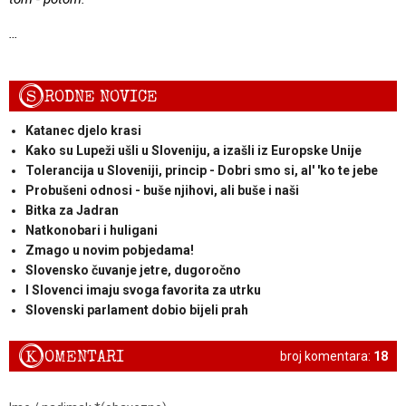
…
S
RODNE NOVICE
Katanec djelo krasi
Kako su Lupeži ušli u Sloveniju, a izašli iz Europske Unije
Tolerancija u Sloveniji, princip - Dobri smo si, al' 'ko te jebe
Probušeni odnosi - buše njihovi, ali buše i naši
Bitka za Jadran
Natkonobari i huligani
Zmago u novim pobjedama!
Slovensko čuvanje jetre, dugoročno
I Slovenci imaju svoga favorita za utrku
Slovenski parlament dobio bijeli prah
K
OMENTARI
broj komentara:
18