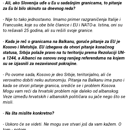
-
Ali, ako Slovenija uđe u Eu u sadašnjim granicama, to pitanje
za Eu bi bilo skinuto sa dnevnog reda?
- Nije to tako jednostavno. Imamo primer razgraničenja Italije i
Francuske, koje su obe bile članice i EU i NATO-a. Istina, oni su
to rešavali 25 godina, ali su rešili svoje granice.
-
Kada je reč o granicama na Balkanu, goruće pitanje za EU je
Kosovo i Metohija. EU izbegava da otvori pitanje konačnog
statusa, Srbija polaže pravo na tu teritoriju prema Rezoluciji UN-
a 1244, a Albanci na osnovu svog ranijeg referenduma na kojem
su se izjasnili za nezavisnost pokrajine.
- Po ovome sada, Kosovo je deo Srbije, teritorijalno, ali će
verovatno dobiti neku autonomiju. Pitanja na Balkanu ima puno i
kada se otvori pitanje granica, srediće se i problem Kosova.
Mogu vam reći da hrvatski problem nije daleko od albanskog.
Veze između hrvatskih i albanskih političara su jače nego što se
misli.
-
Na šta mislite konkretno?
- Uskoro će se videti. Ne mogu sve stvari još da vam kažem. O
tom - potom.