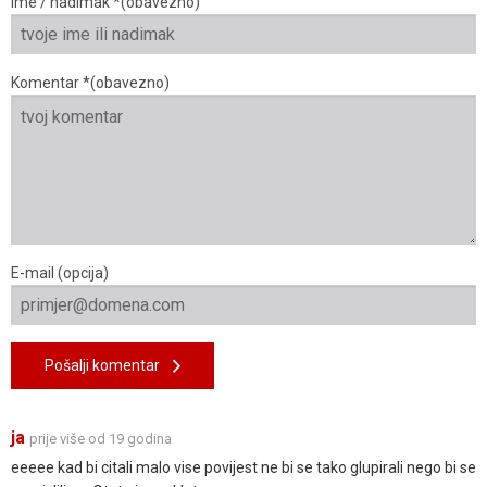
Ime / nadimak *(obavezno)
Komentar *(obavezno)
E-mail (opcija)
Pošalji komentar
ja
prije više od 19 godina
eeeee kad bi citali malo vise povijest ne bi se tako glupirali nego bi se