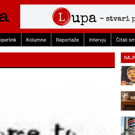
iperlink
Kolumne
Reportaže
Intervju
Čitali s
NAJ