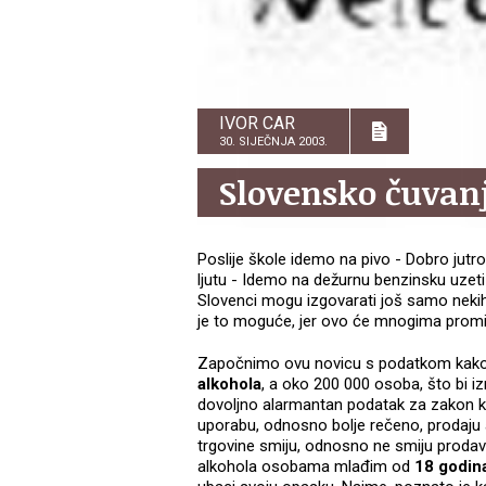
IVOR CAR
30. SIJEČNJA 2003.
Slovensko čuvanj
Poslije škole idemo na pivo - Dobro jutr
ljutu - Idemo na dežurnu benzinsku uzeti
Slovenci mogu izgovarati još samo nekih
je to moguće, jer ovo će mnogima promije
Započnimo ovu novicu s podatkom kako 
alkohola
, a oko 200 000 osoba, što bi iz
dovoljno alarmantan podatak za zakon ko
uporabu, odnosno bolje rečeno, prodaju
trgovine smiju, odnosno ne smiju prodav
alkohola osobama mlađim od
18 godin