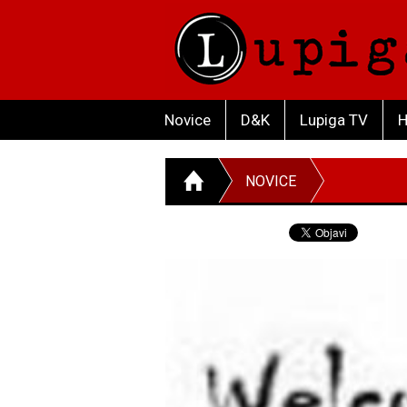
Novice
D&K
Lupiga TV
H
NOVICE