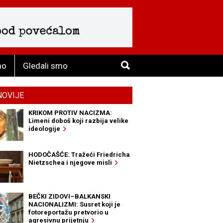
mo
Gledali smo
NOVIJE
KRIKOM PROTIV NACIZMA:
Limeni doboš koji razbija velike
ideologije
HODOČAŠĆE: Tražeći Friedricha
Nietzschea i njegove misli
BEČKI ZIDOVI–BALKANSKI
NACIONALIZMI: Susret koji je
fotoreportažu pretvorio u
agresivnu prijetnju