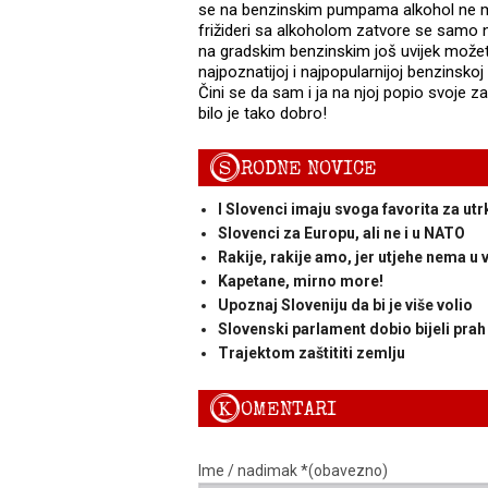
se na benzinskim pumpama alkohol ne mož
frižideri sa alkoholom zatvore se samo
na gradskim benzinskim još uvijek možet
najpoznatijoj i najpopularnijoj benzinskoj 
Čini se da sam i ja na njoj popio svoje z
bilo je tako dobro!
S
RODNE NOVICE
I Slovenci imaju svoga favorita za utr
Slovenci za Europu, ali ne i u NATO
Rakije, rakije amo, jer utjehe nema u v
Kapetane, mirno more!
Upoznaj Sloveniju da bi je više volio
Slovenski parlament dobio bijeli prah
Trajektom zaštititi zemlju
K
OMENTARI
Ime / nadimak *(obavezno)