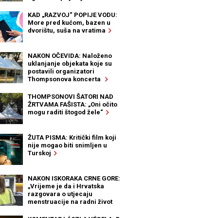
KAD „RAZVOJ“ POPIJE VODU:
More pred kućom, bazen u
dvorištu, suša na vratima
NAKON OČEVIDA: Naloženo
uklanjanje objekata koje su
postavili organizatori
Thompsonova koncerta
THOMPSONOVI ŠATORI NAD
ŽRTVAMA FAŠISTA: „Oni očito
mogu raditi štogod žele“
ŽUTA PISMA: Kritički film koji
nije mogao biti snimljen u
Turskoj
NAKON ISKORAKA CRNE GORE:
„Vrijeme je da i Hrvatska
razgovara o utjecaju
menstruacije na radni život
žena“