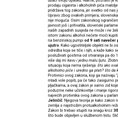
ubaci svoju opasku. Naime, poznato je ka
prodaju cigareta i alkoholnih pića malolj
pridržava tog zakona, jer svatko od nas je
Upravo zbog ovakvih primjera, slovensk
nije moguća. Osim zakonskog ograničenja 
javnost još i prihvatila, slovenski parlame
naših zapadnih susjeda ne m
ože i ne žel
istom zakonu alkohol nećete moći kupiti ni
na benzinskoj pumpi
od 9 sati navečer 
ujutro
. Kako ugostiteljski objekti ne bi o
odredba koja se tiče i njih, a kaže kako s
posluživati gostima od otvaranja pa do 1
više
daj mi kavu i jednu malu ljutu
. Zlobn
situaciju koja nema rješenja:
što ako sv
alkoholno piće i uredno ga plati? što da 
Protivnici ovog zakona, koji ga nazivaju "
mladi vole popiti, pa će tako zasigurno p
pljačkama, a ovaj zakon je samo zid koj
poduzme neke učinkovitije i manje rigoro
najvećih protivnika ovog zakona u parla
Jelinčič
. Njegova teorija je kako zakon n
zemlja s najstrožim protualkoholnim re
Zakon bi trebao stupiti na snagu kroz
30
što bude objavljen u službenom listu. Sli