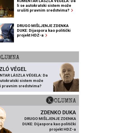
KOMENTAR LÁSZLA VÉGELA: Da
li se autokratski sistem može
srušiti pravnim sredstvima?
DRUGO MIŠLJENJE ZDENKA
DUKE: Dijaspora kao politički
projekt HDZ-a
KOLUMNA
ZLÓ VÉGEL
NTAR LÁSZLA VÉGELA: Da
 autokratski sistem može
ti pravnim sredstvima?
KOLUMNA
ZDENKO DUKA
DRUGO MIŠLJENJE ZDENKA
DUKE: Dijaspora kao politički
projekt HDZ-a