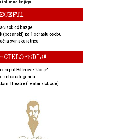
 intimna knjiga
ECEPTI
ći sok od bazge
k (bosanski) za 1 odraslu osobu
čija svinjska jetrica
-CIKLOPEDIJA
esni put Hitlerove 'klonje'
 - urbana legenda
dom Theatre (Teatar slobode)