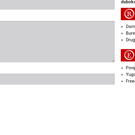
duboko
R
Doma
Bure
Druga
E
Povij
Yugo
Free