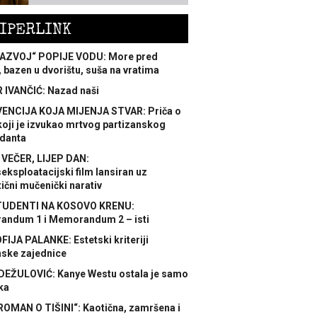
IPERLINK
AZVOJ“ POPIJE VODU: More pred
 bazen u dvorištu, suša na vratima
 IVANČIĆ: Nazad naši
ENCIJA KOJA MIJENJA STVAR: Priča o
koji je izvukao mrtvog partizanskog
danta
 VEČER, LIJEP DAN:
ksploatacijski film lansiran uz
ični mučenički narativ
TUDENTI NA KOSOVO KRENU:
ndum 1 i Memorandum 2 – isti
FIJA PALANKE: Estetski kriteriji
nske zajednice
DEŽULOVIĆ: Kanye Westu ostala je samo
ka
ROMAN O TIŠINI“: Kaotična, zamršena i