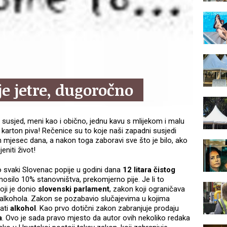
e jetre, dugoročno
o susjed, meni kao i obično, jednu kavu s mlijekom i malu
 karton piva! Rečenice su to koje naši zapadni susjedi
 mjesec dana, a nakon toga zaboravi sve što je bilo, ako
niti život!
svaki Slovenac popije u godini dana
12 litara čistog
nosilo 10% stanovništva, prekomjerno pije. Je li to
ji je donio
slovenski parlament
, zakon koji ograničava
 alkohola. Zakon se pozabavio slučajevima u kojima
ati
alkohol
. Kao prvo dotični zakon zabranjuje prodaju
a
. Ovo je sada pravo mjesto da autor ovih nekoliko redaka