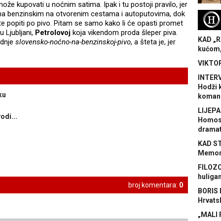
e kupovati u noćnim satima. Ipak i tu postoji pravilo, jer
 na benzinskim na otvorenim cestama i autoputovima, dok
H
e popiti po pivo. Pitam se samo kako li će opasti promet
u Ljubljani,
Petrolovoj
koja vikendom proda šleper piva.
KAD „R
adnje
slovensko-noćno-na-benzinskoj-pivo
, a šteta je, jer
kućom,
VIKTOR
INTERV
Hodži 
ku
koman
LIJEPA
odi...
Homose
dramat
KAD S
Memora
FILOZO
huliga
broj komentara:
0
BORIS 
Hrvats
„MALI 