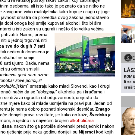
ko u Hrvatskoj postoji takav zakon, koji zabranjuje
etnim osobama, ali isto tako je poznato da se nitko ne
 zasigurno vidio maloljetnika kako kupuje i cugu i pljuge.
a javnost smatra da provedba ovog zakona jednostavno
dobi onoga koji smije kupovati alkohol, što bi šira
ntarci u isti zakon su ugurali i nešto što velika većina
i prihvatiti. Naime, prema
ti u jednoj trgovini, niti
pa sve do dugih 7 sati
stali nedirnuti donesena je
e alkohol ne smije
0 sati ujutro. Dakle, nema
ici su odmah smislili
LÁS
akodnevni gost sam uzme
KOME
konobar zove policiju?
li se
prohibicijskim
" smatraju kako mladi Slovenci, kao i drugi
sruši
ronaći način da se "
dokopaju
" alkohola, pa i krađama i
im se država ogradila od odgovornosti, umjesto da
zne mjere kako bi mlade usmjerila na pravi put. Jedan od
mentu je nama dobro poznati slovenski desničar,
Zmago
eće donijeti prave rezultate, jer kako on kaže,
Švedska
je
žimom, a ujedno i s najvećim brojem
alkoholičara
.
 dana
, nakon što ga potpiše slovenski predsjednik i nakon
čno rješenje prije neku godinu donijeli su
Nijemci
kod kojih