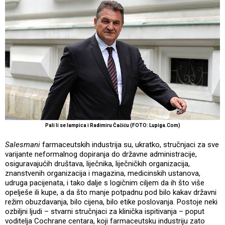
Pali li se lampica i Radimiru Čačiću (FOTO: Lupiga.Com)
Salesmani
farmaceutskih industrija su, ukratko, stručnjaci za sve
varijante neformalnog dopiranja do državne administracije,
osiguravajućih društava, liječnika, liječničkih organizacija,
znanstvenih organizacija i magazina, medicinskih ustanova,
udruga pacijenata, i tako dalje s logičnim ciljem da ih što više
opelješe ili kupe, a da što manje potpadnu pod bilo kakav državni
režim obuzdavanja, bilo cijena, bilo etike poslovanja. Postoje neki
ozbiljni ljudi – stvarni stručnjaci za klinička ispitivanja – poput
voditelja Cochrane centara, koji farmaceutsku industriju zato