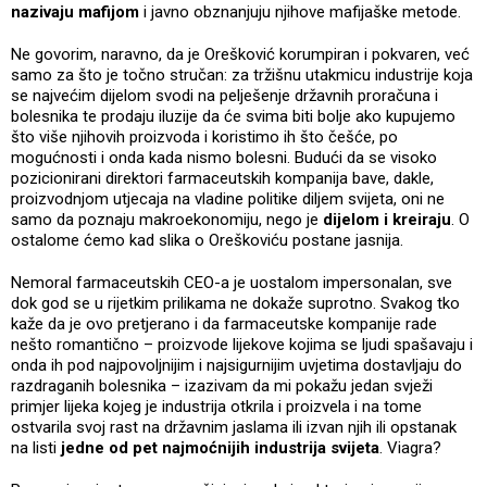
nazivaju mafijom
i javno obznanjuju njihove mafijaške metode.
Ne govorim, naravno, da je Orešković korumpiran i pokvaren, već
samo za što je točno stručan: za tržišnu utakmicu industrije koja
se najvećim dijelom svodi na pelješenje državnih proračuna i
bolesnika te prodaju iluzije da će svima biti bolje ako kupujemo
što više njihovih proizvoda i koristimo ih što češće, po
mogućnosti i onda kada nismo bolesni. Budući da se visoko
pozicionirani direktori farmaceutskih kompanija bave, dakle,
proizvodnjom utjecaja na vladine politike diljem svijeta, oni ne
samo da poznaju makroekonomiju, nego je
dijelom i kreiraju
. O
ostalome ćemo kad slika o Oreškoviću postane jasnija.
Nemoral farmaceutskih CEO-a je uostalom impersonalan, sve
dok god se u rijetkim prilikama ne dokaže suprotno. Svakog tko
kaže da je ovo pretjerano i da farmaceutske kompanije rade
nešto romantično – proizvode lijekove kojima se ljudi spašavaju i
onda ih pod najpovoljnijim i najsigurnijim uvjetima dostavljaju do
razdraganih bolesnika – izazivam da mi pokažu jedan svježi
primjer lijeka kojeg je industrija otkrila i proizvela i na tome
ostvarila svoj rast na državnim jaslama ili izvan njih ili opstanak
na listi
jedne od pet najmoćnijih industrija svijeta
. Viagra?