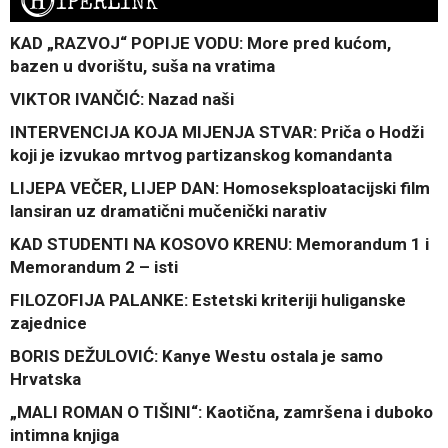
H
IPERLINK
KAD „RAZVOJ“ POPIJE VODU: More pred kućom,
bazen u dvorištu, suša na vratima
VIKTOR IVANČIĆ: Nazad naši
INTERVENCIJA KOJA MIJENJA STVAR: Priča o Hodži
koji je izvukao mrtvog partizanskog komandanta
LIJEPA VEČER, LIJEP DAN: Homoseksploatacijski film
lansiran uz dramatični mučenički narativ
KAD STUDENTI NA KOSOVO KRENU: Memorandum 1 i
Memorandum 2 – isti
FILOZOFIJA PALANKE: Estetski kriteriji huliganske
zajednice
BORIS DEŽULOVIĆ: Kanye Westu ostala je samo
Hrvatska
„MALI ROMAN O TIŠINI“: Kaotična, zamršena i duboko
intimna knjiga