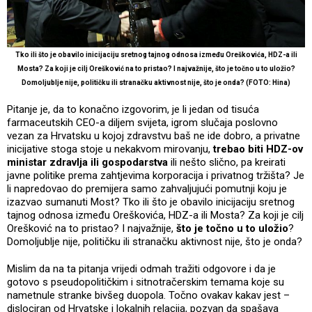
Tko ili što je obavilo inicijaciju sretnog tajnog odnosa između Oreškovića, HDZ-a ili
Mosta? Za koji je cilj Orešković na to pristao? I najvažnije, što je točno u to uložio?
Domoljublje nije, političku ili stranačku aktivnost nije, što je onda? (FOTO: Hina)
Pitanje je, da to konačno izgovorim, je li jedan od tisuća
farmaceutskih CEO-a diljem svijeta, igrom slučaja poslovno
vezan za Hrvatsku u kojoj zdravstvu baš ne ide dobro, a privatne
inicijative stoga stoje u nekakvom mirovanju,
trebao biti HDZ-ov
ministar zdravlja ili gospodarstva
ili nešto slično, pa kreirati
javne politike prema zahtjevima korporacija i privatnog tržišta? Je
li napredovao do premijera samo zahvaljujući pomutnji koju je
izazvao sumanuti Most? Tko ili što je obavilo inicijaciju sretnog
tajnog odnosa između Oreškovića, HDZ-a ili Mosta? Za koji je cilj
Orešković na to pristao? I najvažnije,
što je točno u to uložio
?
Domoljublje nije, političku ili stranačku aktivnost nije, što je onda?
Mislim da na ta pitanja vrijedi odmah tražiti odgovore i da je
gotovo s pseudopolitičkim i sitnotračerskim temama koje su
nametnule stranke bivšeg duopola. Točno ovakav kakav jest –
dislociran od Hrvatske i lokalnih relacija, pozvan da spašava