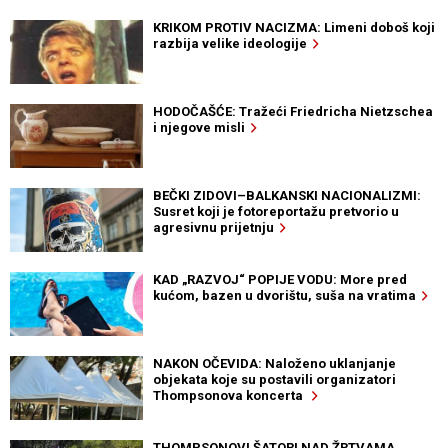
KRIKOM PROTIV NACIZMA: Limeni doboš koji
razbija velike ideologije
HODOČAŠĆE: Tražeći Friedricha Nietzschea
i njegove misli
BEČKI ZIDOVI–BALKANSKI NACIONALIZMI:
Susret koji je fotoreportažu pretvorio u
agresivnu prijetnju
KAD „RAZVOJ“ POPIJE VODU: More pred
kućom, bazen u dvorištu, suša na vratima
NAKON OČEVIDA: Naloženo uklanjanje
objekata koje su postavili organizatori
Thompsonova koncerta
THOMPSONOVI ŠATORI NAD ŽRTVAMA