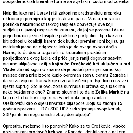
socijaldemokrati kreirali reforme sa svjetskim čudom od čovjeka.
Najprije, iako naš Ustav i niži zakoni ne predstavljaju prepreku
oktroiranju premijera koji je doslovno pao s Marsa, moralna i
politička nakaradnost takvog raspleta obavezuje sve koji
sudjeluju u javnoj raspravi da zastanu, da joj se posvete i da ne
prejudiciraju njezine trivijalne praktične posljedice, tipa kakvi će
biti odnosi u koaliciji, barem dok budući premijer i oni koji su ga
instalirali jasno ne odgovore kako je do svega ovoga došlo.
Naime, to će dosta toga reći i o krucijalnim praktičnim
posljedicama ovog ludila od priče, jer je raniji dogovor sasvim
sigurno uključivao i
cilj s kojim će Orešković biti uključen u rad
Vlade
. Zasad sigurno znamo da je budući premijer samo koji
mjesec dana prije izbora kupio ogroman stan u centru Zagreba i
da su za vrijeme transakcije u zgradi viđeni predsjednica države i
njezin suprug. Što je ovo, zona sumraka ili država koja ipak ima
neko baždareno dno? Znamo sigurno i to da je
Željka Markić
na
koju ne treba trošiti riječi, na Facebooku progovorila o
Oreškoviću kao o dijelu hrvatske dijaspore „koju su zadnjih 15
godina isprevarili i HDZ i SDP. HDZ radi stjecanja svoje koristi,
SDP jer ih ne mogu smisliti zbog domoljublja“.
Oprostite, možemo li to ponoviti? Kako se to Orešković, visoko
pozicionirani prodavač lijekova iz Kanade, identificirao s nekom