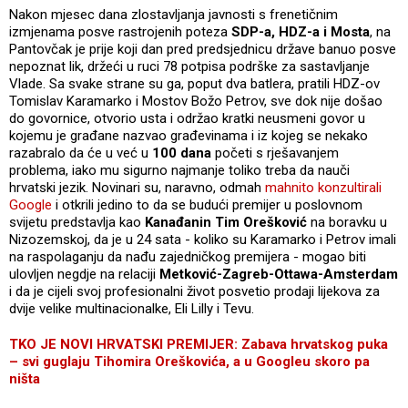
Nakon mjesec dana zlostavljanja javnosti s frenetičnim
izmjenama posve rastrojenih poteza
SDP-a, HDZ-a i Mosta
, na
Pantovčak je prije koji dan pred predsjednicu države banuo posve
nepoznat lik, držeći u ruci 78 potpisa podrške za sastavljanje
Vlade. Sa svake strane su ga, poput dva batlera, pratili HDZ-ov
Tomislav Karamarko i Mostov Božo Petrov, sve dok nije došao
do govornice, otvorio usta i održao kratki neusmeni govor u
kojemu je građane nazvao građevinama i iz kojeg se nekako
razabralo da će u već u
100 dana
početi s rješavanjem
problema, iako mu sigurno najmanje toliko treba da nauči
hrvatski jezik. Novinari su, naravno, odmah
mahnito konzultirali
Google
i otkrili jedino to da se budući premijer u poslovnom
svijetu predstavlja kao
Kanađanin Tim Orešković
na boravku u
Nizozemskoj, da je u 24 sata - koliko su Karamarko i Petrov imali
na raspolaganju da nađu zajedničkog premijera - mogao biti
ulovljen negdje na relaciji
Metković-Zagreb-Ottawa-Amsterdam
i da je cijeli svoj profesionalni život posvetio prodaji lijekova za
dvije velike multinacionalke, Eli Lilly i Tevu.
TKO JE NOVI HRVATSKI PREMIJER: Zabava hrvatskog puka
– svi guglaju Tihomira Oreškovića, a u Googleu skoro pa
ništa