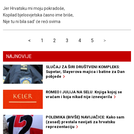
Jer Hrvatsku mi moju pokradoše,
Kopilad bjelosvjetska časno ime briše,
Nije tu ni bila sad' će reći svima
<
1
2
3
4
5
>
NAJNOVIJE
SLUČAJ ZA ŠIRI DRUŠTVENI KOMPLEKS:
Supetar, Slayerova majica i batine za Dan
pobjede
ROMEO I JULIJA NA SELU: Knjiga kojoj se
vraćam i koja nikad nije iznevjerila
POLEMIKA (BIVŠE) NAVIJAČICE: Kako sam
(zasad) prestala navijati za hrvatsku
reprezentaciju