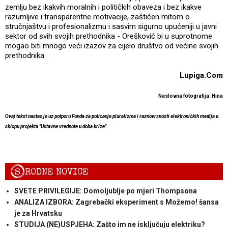
zemlju bez ikakvih moralnih i političkih obaveza i bez ikakve
razumljive i transparentne motivacije, zaštićen mitom o
stručnjaštvu i profesionalizmu i sasvim sigurno upućeniji u javni
sektor od svih svojih prethodnika - Orešković bi u suprotnome
mogao biti mnogo veći izazov za cijelo društvo od većine svojih
prethodnika.
Lupiga.Com
Naslovna fotografija: Hina
Ovaj tekst nastao je uz potporu Fonda za poticanje pluralizma i raznovrsnosti elektroničkih medija u
sklopu projekta "Ustavne vrednote u doba krize".
S
RODNE NOVICE
SVETE PRIVILEGIJE: Domoljublje po mjeri Thompsona
ANALIZA IZBORA: Zagrebački eksperiment s Možemo! šansa
je za Hrvatsku
STUDIJA (NE)USPJEHA: Zašto im ne isključuju elektriku?