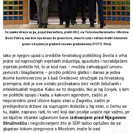
Sa svake strane su ga, poput dva batlera, pratili HDZ-ov Tomislav Karamarko i Mostov
Božo Petrov, sve dok nije došao do govornice, otvorio usta i održao kratki neusmeni
govor u kojemu je građane nazvao građevinama (FOTO: Hina)
Iako je njegov upad u središte hrvatskog političkog života s vrha
jedne od najmoćnijih svjetskih industrija, apsolutni i nezabilježeni
svjetski politički hit, to je kod nas – možda zahvaljujući umoru
javnosti i blagdanima – prošlo prilično glatko i danas je jedva
ikome kontroverzno je li baš Orešković stručnjak za hrvatskog
premijera, dok je sve ostalo prožvakano bez većih želučanih i
intelektualnih tegoba. Kako se to dogodilo, tko je taj čovjek, s kim
se politički spojio i kada, s kakvom agendom, zašto je
neposredno pred izbore kupio stan u Zagrebu, zašto je
predsjednica države sa suprugom dolazila u taj stan, o čemu se
tu, dakle, zapravo radi, to već koji dan poslije uopće nije važno, jer
se ključne stranke uglavnom bave
izdisanjem pred Njegovom
Stručnošću
i negodovanjem što je SDP lažno optužen da se
glupirao tokom pregovora s Mostom, inače bi sad