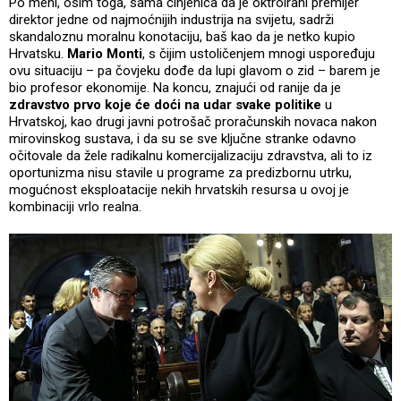
Po meni, osim toga, sama činjenica da je oktroirani premijer
direktor jedne od najmoćnijih industrija na svijetu, sadrži
skandaloznu moralnu konotaciju, baš kao da je netko kupio
Hrvatsku.
Mario Monti
, s čijim ustoličenjem mnogi uspoređuju
ovu situaciju – pa čovjeku dođe da lupi glavom o zid – barem je
bio profesor ekonomije. Na koncu, znajući od ranije da je
zdravstvo prvo koje će doći na udar svake politike
u
Hrvatskoj, kao drugi javni potrošač proračunskih novaca nakon
mirovinskog sustava, i da su se sve ključne stranke odavno
očitovale da žele radikalnu komercijalizaciju zdravstva, ali to iz
oportunizma nisu stavile u programe za predizbornu utrku,
mogućnost eksploatacije nekih hrvatskih resursa u ovoj je
kombinaciji vrlo realna.