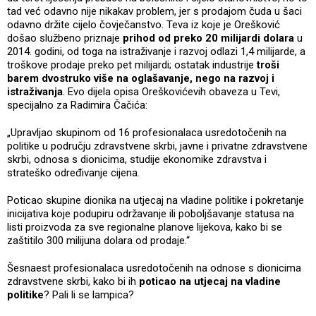
tad već odavno nije nikakav problem, jer s prodajom čuda u šaci
odavno držite cijelo čovječanstvo. Teva iz koje je Orešković
došao službeno priznaje
prihod od preko 20 milijardi dolara
u
2014. godini, od toga na istraživanje i razvoj odlazi 1,4 milijarde, a
troškove prodaje preko pet milijardi; ostatak industrije
troši
barem dvostruko više na oglašavanje, nego na razvoj i
istraživanja
. Evo dijela opisa Oreškovićevih obaveza u Tevi,
specijalno za Radimira Čačića:
„Upravljao skupinom od 16 profesionalaca usredotočenih na
politike u području zdravstvene skrbi, javne i privatne zdravstvene
skrbi, odnosa s dionicima, studije ekonomike zdravstva i
strateško određivanje cijena.
Poticao skupine dionika na utjecaj na vladine politike i pokretanje
inicijativa koje podupiru održavanje ili poboljšavanje statusa na
listi proizvoda za sve regionalne planove lijekova, kako bi se
zaštitilo 300 milijuna dolara od prodaje.“
Šesnaest profesionalaca usredotočenih na odnose s dionicima
zdravstvene skrbi, kako bi ih
poticao na utjecaj na vladine
politike
? Pali li se lampica?