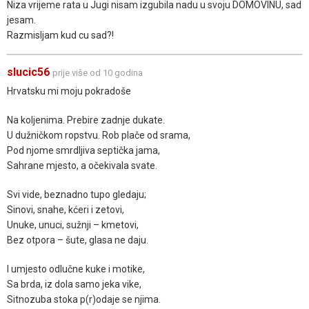
Niza vrijeme rata u Jugi nisam izgubila nadu u svoju DOMOVINU, sad
jesam.
Razmisljam kud cu sad?!
slucic56
prije više od 10 godina
Hrvatsku mi moju pokradoše
Na koljenima. Prebire zadnje dukate.
U dužničkom ropstvu. Rob plače od srama,
Pod njome smrdljiva septička jama,
Sahrane mjesto, a očekivala svate.
Svi vide, beznadno tupo gledaju;
Sinovi, snahe, kćeri i zetovi,
Unuke, unuci, sužnji – kmetovi,
Bez otpora – šute, glasa ne daju.
I umjesto odlučne kuke i motike,
Sa brda, iz dola samo jeka vike,
Sitnozuba stoka p(r)odaje se njima.