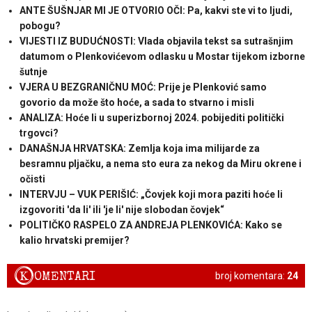
ANTE ŠUŠNJAR MI JE OTVORIO OČI: Pa, kakvi ste vi to ljudi,
pobogu?
VIJESTI IZ BUDUĆNOSTI: Vlada objavila tekst sa sutrašnjim
datumom o Plenkovićevom odlasku u Mostar tijekom izborne
šutnje
VJERA U BEZGRANIČNU MOĆ: Prije je Plenković samo
govorio da može što hoće, a sada to stvarno i misli
ANALIZA: Hoće li u superizbornoj 2024. pobijediti politički
trgovci?
DANAŠNJA HRVATSKA: Zemlja koja ima milijarde za
besramnu pljačku, a nema sto eura za nekog da Miru okrene i
očisti
INTERVJU – VUK PERIŠIĆ: „Čovjek koji mora paziti hoće li
izgovoriti 'da li' ili 'je li' nije slobodan čovjek“
POLITIČKO RASPELO ZA ANDREJA PLENKOVIĆA: Kako se
kalio hrvatski premijer?
K
OMENTARI
broj komentara:
24