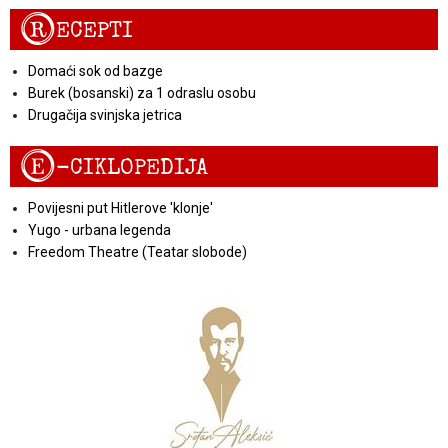
R
ECEPTI
Domaći sok od bazge
Burek (bosanski) za 1 odraslu osobu
Drugačija svinjska jetrica
E
-CIKLOPEDIJA
Povijesni put Hitlerove 'klonje'
Yugo - urbana legenda
Freedom Theatre (Teatar slobode)