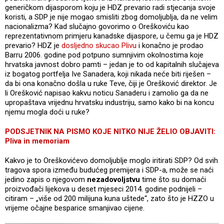
generičkom dijasporom koju je HDZ prevario radi stjecanja svoje
koristi, a SDP je nije mogao smisliti zbog domoljublja, da ne velim
nacionalizma? Kad slučajno govorimo o Oreškoviću kao
reprezentativnom primjeru kanadske dijaspore, u čemu ga je HDZ
prevario? HDZ je
dosljedno skucao Plivu
i konačno je prodao
Barru 2006. godine pod potpuno sumnjivim okolnostima koje
hrvatska javnost dobro pamti – jedan je to od kapitalnih slučajeva
iz bogatog portfelja Ive Sanadera, koji nikada neće biti riješen –
da bi ona konačno došla u ruke Teve, čiji je Orešković direktor. Je
li Orešković napisao kakvu noticu Sanaderu i zamolio ga da ne
upropaštava vrijednu hrvatsku industriju, samo kako bi na koncu
njemu mogla doći u ruke?
PODSJETNIK NA PISMO KOJE NITKO NIJE ŽELIO OBJAVITI:
Pliva in memoriam
Kakvo je to Oreškovićevo domoljublje moglo iritirati SDP? Od svih
tragova spora između budućeg premijera i SDP-a, može se naći
jedino zapis o njegovom
nezadovoljstvu
time što su domaći
proizvođači lijekova u deset mjeseci 2014. godine podnijeli –
citiram – „više od 200 milijuna kuna uštede“, zato što je HZZO u
vrijeme očajne besparice smanjivao cijene.