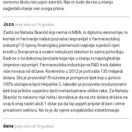
osnovnu školu nisi uspio završiti. Nije ni čudo da nisi u stanju
sagledati stanje van svoga prkna.
Jozo
prije više od 10 godina
Zašto se Nataša Škaričić koji nema ni MBA, ni diplomu ekonomije, ni
kemije ni farmacije nalazi pozvana raspravljat o farmaceutskoj
industriji? O njenoj financijskoj pismenosti najbolje svjedoči njen
kredit u Švicarcima a ovakvi nebulozni tekstovi to samo potvrđuju.
Radi se o tvrdokornoj ljevičarki koja nije u stanju ni najočiglednije
činjenice razumijet. Farmaceutska industrija na R&D troši daleko
više novaca od države. Konkretno u 2012 je potrošila 135 milijardi
dolara. Što je proizvela? Proizvela je primjerice lijek koji u gotovo
100% slučajeva liječi Hepatitis C, također je proizvela revolucionarni
lijek koji prilično uspješno liječi metastazirane oblike raka. Za Natašu
Škaričić to naravno nije ništa i dovoljna je da na sto dolara država na
ovaj ili onaj način uloži 1 dolar pa da taj uspjeh pripiše državi i otme
privatnom sektoru. No to je do njene socijalističke indoktrinacije.
dana
prije više od 10 godina