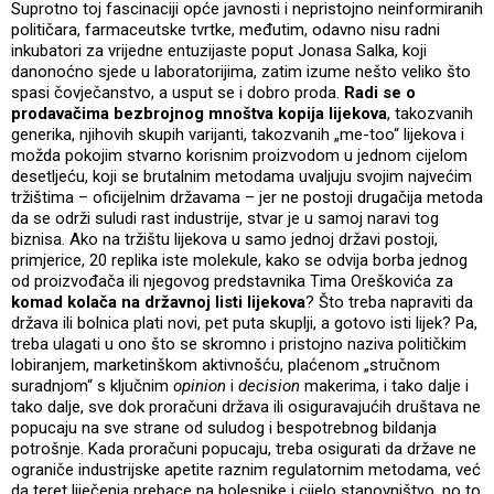
Suprotno toj fascinaciji opće javnosti i nepristojno neinformiranih
političara, farmaceutske tvrtke, međutim, odavno nisu radni
inkubatori za vrijedne entuzijaste poput Jonasa Salka, koji
danonoćno sjede u laboratorijima, zatim izume nešto veliko što
spasi čovječanstvo, a usput se i dobro proda.
Radi se o
prodavačima bezbrojnog mnoštva kopija lijekova
, takozvanih
generika, njihovih skupih varijanti, takozvanih „me-too“ lijekova i
možda pokojim stvarno korisnim proizvodom u jednom cijelom
desetljeću, koji se brutalnim metodama uvaljuju svojim najvećim
tržištima – oficijelnim državama – jer ne postoji drugačija metoda
da se održi suludi rast industrije, stvar je u samoj naravi tog
biznisa. Ako na tržištu lijekova u samo jednoj državi postoji,
primjerice, 20 replika iste molekule, kako se odvija borba jednog
od proizvođača ili njegovog predstavnika Tima Oreškovića za
komad kolača na državnoj listi lijekova
? Što treba napraviti da
država ili bolnica plati novi, pet puta skuplji, a gotovo isti lijek? Pa,
treba ulagati u ono što se skromno i pristojno naziva političkim
lobiranjem, marketinškom aktivnošću, plaćenom „stručnom
suradnjom“ s ključnim
opinion
i
decision
makerima, i tako dalje i
tako dalje, sve dok proračuni država ili osiguravajućih društava ne
popucaju na sve strane od suludog i bespotrebnog bildanja
potrošnje. Kada proračuni popucaju, treba osigurati da države ne
ograniče industrijske apetite raznim regulatornim metodama, već
da teret liječenja prebace na bolesnike i cijelo stanovništvo, no to