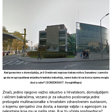
Kad govorimo o domoljublju, je li Orešković napisao kakvu noticu Sanaderu i zamolio
ga da ne upropaštava vrijednu hrvatsku industriju, samo kako bi na koncu njemu mogla
doći u ruke? (SCREENSHOT: GoogleMaps)
Znači, jedino njegovo važno iskustvo s Hrvatskom, domoljubljem
i sličnim bakračima, vezano je za iskustvo poslovanja jedne
prebogate multinacionalke s hrvatskim zdravstvenim sustavom,
o kojemu vjerojatno zna dosta, a kasnije valjda i s agencijom za
nekretnine koja mu je našla stan. Ili je to učinila predsjednica?