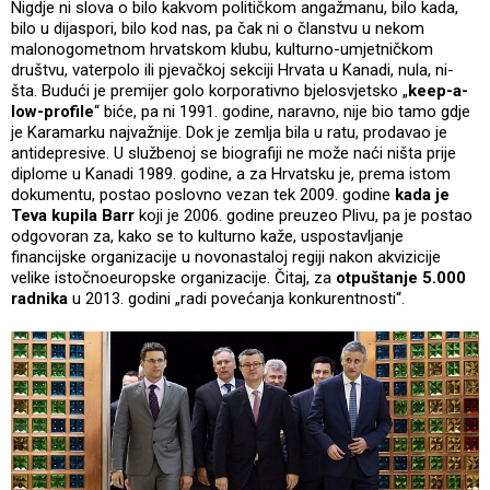
Nigdje ni slova o bilo kakvom političkom angažmanu, bilo kada,
bilo u dijaspori, bilo kod nas, pa čak ni o članstvu u nekom
malonogometnom hrvatskom klubu, kulturno-umjetničkom
društvu, vaterpolo ili pjevačkoj sekciji Hrvata u Kanadi, nula, ni-
šta. Budući je premijer golo korporativno bjelosvjetsko „
keep-a-
low-profile
“ biće, pa ni 1991. godine, naravno, nije bio tamo gdje
je Karamarku najvažnije. Dok je zemlja bila u ratu, prodavao je
antidepresive. U službenoj se biografiji ne može naći ništa prije
diplome u Kanadi 1989. godine, a za Hrvatsku je, prema istom
dokumentu, postao poslovno vezan tek 2009. godine
kada je
Teva kupila Barr
koji je 2006. godine preuzeo Plivu, pa je postao
odgovoran za, kako se to kulturno kaže, uspostavljanje
financijske organizacije u novonastaloj regiji nakon akvizicije
velike istočnoeuropske organizacije. Čitaj, za
otpuštanje 5.000
radnika
u 2013. godini „radi povećanja konkurentnosti“.