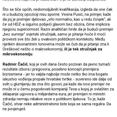
Što se tiče općih, nedomoljubnih kvalifikacija, izgleda da one čak
ni u budućoj opoziciji nisu sporne. Vesna Pusić, na primjer, kaže
da joj je premijer djelovao „vrlo normalno, kao u redu čovjek“, ali
će od HDZ-a sigurno pobjeći glavom bez obzira, čime implicira
njegovu superiornost. Razni analitičari tvrde da je budući premijer
„bez sumnje“ svjetski stručnjak, samo je pitanje hoće li moći
provesti sve što želi u ovakvom političkom kontekstu. Među
rijetkim disonantnim tonovima može se čuti da je pitanje zna li
Orešković nešto o makroekonomiji,
ili je tek stručnjak za
mikroekonomiju
.
Radimir Čačić
, koji je ovih dana često pozivan da javno tumači
rezultate izbora i pregovora, posebno koncept premijera
biznismena - jer to valjda najbolje može netko tko ima bogato
iskustvo vođenja propale hrvatske tvrtke - suvereno ide dalje od
svih u glumljenju da zna što govori, pa kaže da novi premijer ne
može ni u čemu pogodovati kompaniji Teva u kojoj je ovlašten za
sklapanje ugovora u milijardama eura, jer premijeri ni ministri
zdravlja nemaju nikakve veze s politikom lijekova. To je, kaže
Čačić, stvar neke administrativne liste koja se sama regulira. Da
ne povjeruješ.